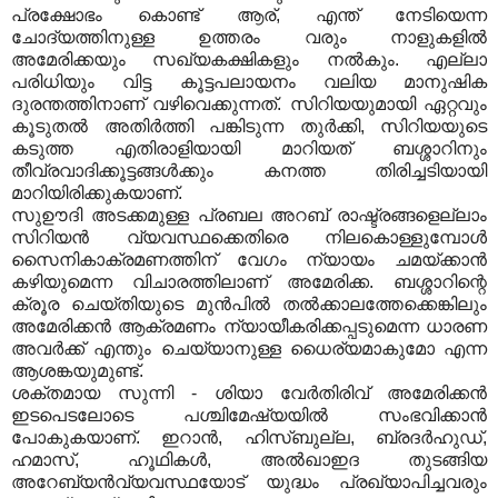
പ്രക്ഷോഭം കൊണ്ട് ആര്, എന്ത് നേടിയെന്ന
ചോദ്യത്തിനുള്ള ഉത്തരം വരും നാളുകളില്‍
അമേരിക്കയും സഖ്യകക്ഷികളും നല്‍കും. എല്ലാ
പരിധിയും വിട്ട കൂട്ടപലായനം വലിയ മാനുഷിക
ദുരന്തത്തിനാണ് വഴിവെക്കുന്നത്. സിറിയയുമായി ഏറ്റവും
കൂടുതല്‍ അതിര്‍ത്തി പങ്കിടുന്ന തുര്‍ക്കി, സിറിയയുടെ
കടുത്ത എതിരാളിയായി മാറിയത് ബശ്ശാറിനും
തീവ്രവാദിക്കൂട്ടങ്ങള്‍ക്കും കനത്ത തിരിച്ചടിയായി
മാറിയിരിക്കുകയാണ്.
സുഊദി അടക്കമുള്ള പ്രബല അറബ് രാഷ്ട്രങ്ങളെല്ലാം
സിറിയന്‍ വ്യവസ്ഥക്കെതിരെ നിലകൊള്ളുമ്പോള്‍
സൈനികാക്രമണത്തിന് വേഗം ന്യായം ചമയ്ക്കാന്‍
കഴിയുമെന്ന വിചാരത്തിലാണ് അമേരിക്ക. ബശ്ശാറിന്റെ
ക്രൂര ചെയ്തിയുടെ മുന്‍പില്‍ തല്‍ക്കാലത്തേക്കെങ്കിലും
അമേരിക്കന്‍ ആക്രമണം ന്യായീകരിക്കപ്പടുമെന്ന ധാരണ
അവര്‍ക്ക് എന്തും ചെയ്യാനുള്ള ധൈര്യമാകുമോ എന്ന
ആശങ്കയുമുണ്ട്.
ശക്തമായ സുന്നി - ശിയാ വേര്‍തിരിവ് അമേരിക്കന്‍
ഇടപെടലോടെ പശ്ചിമേഷ്യയില്‍ സംഭവിക്കാന്‍
പോകുകയാണ്. ഇറാന്‍, ഹിസ്ബുല്ല, ബ്രദര്‍ഹുഡ്,
ഹമാസ്, ഹൂഥികള്‍, അല്‍ഖാഇദ തുടങ്ങിയ
അറേബ്യന്‍വ്യവസ്ഥയോട് യുദ്ധം പ്രഖ്യാപിച്ചവരും