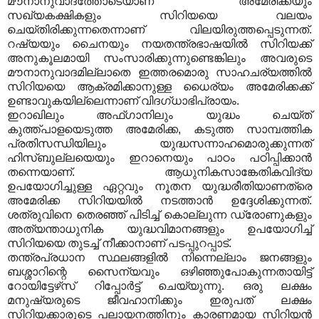
മൗനാനുവാദത്തോടെയാണ് അമേരിക്കയും
സഖ്യകക്ഷികളും സിറിയയെ വലയം
ചെയ്തിരിക്കുന്നതെന്നാണ് വിലയിരുത്തപ്പെടുന്നത്.
റഷ്യയും ചൈനയും നയതന്ത്രഭാഷയില്‍ സിറിയക്ക്
അനുകൂലമായി സംസാരിക്കുന്നുണ്ടെങ്കിലും അവരുടെ
മൗനാനുവാദമില്ലാതെ ഇത്തരമൊരു സാഹചര്യത്തില്‍
സിറിയയെ ആക്രമിക്കാനുള്ള ധൈര്യം അമേരിക്കക്ക്
ഉണ്ടാവുകയില്ലെന്നാണ് വിദഗ്ധാഭിപ്രായം.
ഇറാഖിലും അഫ്ഗാനിലും യുദ്ധം ചെയ്ത്
കുത്ത്പാളയെടുത്ത അമേരിക്ക, കടുത്ത സാമ്പത്തിക
പ്രതിസന്ധിയിലും യുദ്ധസന്നാഹമൊരുക്കുന്നത്
ഹിസ്ബുല്ലയെയും ഇറാനെയും പാഠം പഠിപ്പിക്കാന്‍
തന്നെയാണ്. ആധുനികസാങ്കേതികവിദ്യ
ഉപയോഗിച്ചുള്ള ഏറ്റവും നൂതന യുദ്ധരീതിയാണത്രെ
അമേരിക്ക സിറിയയില്‍ നടത്താന്‍ ഉദ്ദേശിക്കുന്നത്.
ശത്രുവിനെ തെരഞ്ഞ് പിടിച്ച് കൊല്ലുന്ന ഡ്രോണുകളും
അത്യന്താധുനിക യുദ്ധവിമാനങ്ങളും ഉപയോഗിച്ച്
സിറിയയെ തുടച്ച് നീക്കാനാണ് പടപ്പുറപ്പാട്.
തന്ത്രപ്രധാന സ്ഥലങ്ങളില്‍ നിന്നെല്ലാം ജനങ്ങളും
ബശ്ശാറിന്റെ സൈന്യവും ഒഴിഞ്ഞുപോകുന്നതായിട്ട്
റോയിട്ടേഴ്‌സ് റിപ്പോര്‍ട്ട് ചെയ്യുന്നു. ഒരു ലക്ഷം
മനുഷ്യരുടെ ജീവഹാനിക്കും ഇരുപത് ലക്ഷം
സിറിയക്കാരുടെ പലായനത്തിനും കാരണമായ സിറിയന്‍