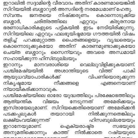
ഇറാഖില്‍ സദ്ദാമിന്റെ വീരവാദം അതിന് കാരണമായെങ്കില്‍
സിറിയയില്‍ ബശ്ശാറുല്‍ അസദിന്റെ നരമേധമാണ് ഹേതു.
സ്വന്തം ജനതയെ നിഷ്‌ക്കരുണം കൊന്നൊടുക്കിയ
ബശ്ശാര്‍, ചരിത്രത്തിലെ ഏറ്റവും ക്രൂരനായ
ഭരണാധികാരികളുടെ പട്ടികയില്‍ ഇടം നേടിയിരിക്കുന്നു.
സിറിയയിലെ ഏറ്റവും ഫലഭൂയിഷ്ഠമായ ഗൗത്തയില്‍ വിഷം
തളിച്ച് പറക്കമുറ്റാത്ത പൈതങ്ങളെയും വൃദ്ധരെയും
കൊന്നൊടുക്കുകയോ അതിന് കാരണമുണ്ടാക്കുകയോ
ചെയ്ത ബശ്ശാറും സൈന്യവും അവരെ അന്ധമായി
സഹായിക്കുന്ന ഹിസ്ബുല്ലയും
ഇറാനും മാനവരാശിയെ വെല്ലുവിളിക്കുകയാണ്.
പശ്ചിമേഷ്യയില്‍ അശാന്തിയുടെ വിത്ത് പാകി
ആയുധവ്യാപാരികള്‍ക്ക് വിപണിയൊരുക്കുന്ന
നികൃഷ്ടമായ നീക്കങ്ങളെ എങ്ങനെയാണ്
ന്യായീകരിക്കാനാവുക.
പശ്ചിമേഷ്യയിലെ ഓരോ യുദ്ധത്തിലും പ്രക്ഷോഭത്തിലും
ആത്യന്തിക വിജയം നേടുന്നത് അമേരിക്കയും
ഇസ്രായേലുമാണ്. സിറിയക്കെതിരെയാണ് അമേരിക്കന്‍
പടക്കപ്പലുകള്‍ തയാറായി നില്‍ക്കുന്നതെങ്കിലും
ലക്ഷ്യംവയ്ക്കുന്നത് ഹിസബുല്ലയേയും
ഇറാനേയുമാണ്. ഐക്യരാഷ്ട്ര സഭയുടെ
അനുമതിക്കൊന്നും കാത്ത് നില്‍ക്കാതെ റഷ്യയുടെ