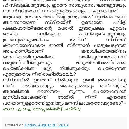
ഹിസ്ബുല്ലയുടേയും ഇറാന്‍ സായുധസംഘങ്ങളുടേയും
സാന്നിദ്ധ്യമാണ് സ്ഥിതി ഇത്രത്തോളം വഷളാക്കിയത്.
ആഗോള ഇടതുപക്ഷത്തിന്റെ ഇരട്ടത്താപ്പ് ദൃശ്യമാകുന്ന
അവസ്ഥയാണ് സിറിയയില്‍ ഉണ്ടായത്. പാര്‍ട്ടി
പക്ഷാപാതിത്വത്തിന്റെ പേരില്‍ ഇടതുപക്ഷം ഏറ്റവും
മൗലിക വാദികളായ ഹിസ്ബുല്ലയുമായും
ഇറാനുമായുമെല്ലാം ചേര്‍ന്ന് സിറിയന്‍
ക്രൂരവ്യവസ്ഥയെ താങ്ങി നിര്‍ത്താന്‍ പാടുപെടുന്നത്
അപഹാസ്യമാണ്. ജനാധിപത്യത്തിനും
ജനഹിതത്തിനുമെല്ലാം വാദിക്കുന്നവരാണെന്ന്
വരുത്തിത്തീര്‍ക്കുകയും മനുഷ്യത്വരഹിതമായ
ചെയ്തികള്‍ക്ക് കൂട്ട് നില്‍ക്കുകയും ചെയ്യുന്നത്
എന്തുമാത്രം നീതിരാഹിത്യമല്ല?
സിറിയയില്‍ ഉയര്‍ന്ന് നില്‍ക്കുന്ന ഉമവി ഭരണത്തിന്റെ
നല്ല അടയാളങ്ങളും പൈതൃകങ്ങളും തല്ലിയുടച്ച്
അമേരിക്കന്‍ സൈന്യം നൃത്തം ചെയ്യുമ്പോള്‍
മുസ്‌ലിംലോകത്തിന് അതില്‍ നിന്ന് എന്താണ്
പഠിക്കാനുള്ളതെന്ന് ഇനിയും മനസിലാക്കാത്തവരുണ്ടോ?-
-
ഡോ. എ.ഐ അബ്ദുല്‍മജീദ്‌(ചന്ദ്രിക)
Posted on
Friday, August 30, 2013