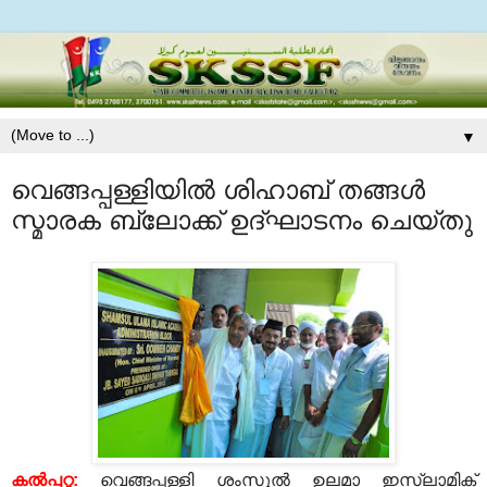
▼
വെങ്ങപ്പള്ളിയിൽ ശിഹാബ് തങ്ങള്‍
സ്മാരക ബ്ലോക്ക് ഉദ്ഘാടനം ചെയ്തു
കല്‍പ്പറ്റ:
വെങ്ങപ്പള്ളി ശംസുല്‍ ഉലമാ ഇസ്‌ലാമിക്