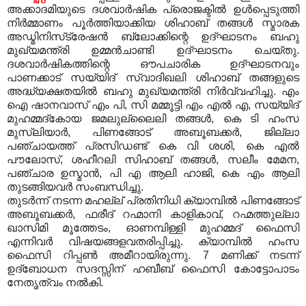
അക്കാദമിയുടെ ദശവാര്‍ഷിക പ്രൊജക്ടില്‍ ഉള്‍പ്പെടുത്തി
നിര്‍മ്മാണം പൂര്‍ത്തിയാക്കിയ ശിഹാബ് തങ്ങള്‍ സ്മാരക
അഡ്മിനിസ്‌ട്രേഷന്‍ ബ്ലോക്കിന്റെ ഉദ്ഘാടനം ബഹു
മുഖ്യമന്ത്രി ഉമ്മന്‍ചാണ്ടി ഉദ്ഘാടനം ചെയ്തു.
ദശവാര്‍ഷികത്തിന്റെ ഔപചാരിക ഉദ്ഘാടനവും
പാണക്കാട് സയ്യിദ് സ്വാദിഖലി ശിഹാബ് തങ്ങളുടെ
അദ്ധ്യക്ഷതയില്‍ ബഹു മുഖ്യമന്ത്രി നിര്‍വ്വഹിച്ചു. എം
ഐ ഷാനവാസ് എം പി, സി മമ്മൂട്ടി എം എല്‍ എ, സയ്യിദ്
മുഹമ്മദ്‌കോയ ജമലുല്ലൈലി തങ്ങള്‍, കെ ടി ഹംസ
മുസ്‌ലിയാര്‍, പിണങ്ങോട് അബൂബക്കര്‍, ജില്ലാ
പഞ്ചായത്ത് പ്രസിഡണ്ട് കെ വി ശശി, കെ എല്‍
പൗലോസ്, ശഹീറലി സിഹാബ് തങ്ങള്‍, സലീം മേമന,
പഞ്ചാര ഉസ്മാന്‍, പി എ ആലി ഹാജി, കെ എം ആലി
തുടങ്ങിയവര്‍ സംബന്ധിച്ചു.
തുടര്‍ന്ന് നടന്ന മഹല്ല് പ്രതിനിധി ക്യാമ്പില്‍ പിണങ്ങോട്
അബൂബക്കര്‍, ഫരീദ് റഹ്മാനി കാളികാവ്, റഹ്മത്തുല്ലാ
ഖാസിമി മൂത്തേടം, ഓണമ്പിള്ളി മുഹമ്മദ് ഫൈസി
എന്നിവര്‍ വിഷയങ്ങളവതരിപ്പിച്ചു. ക്യാമ്പില്‍ ഹംസ
ഫൈസി റിപ്പണ്‍ അമീറായിരുന്നു. 7 മണിക്ക് നടന്ന്
ഉദ്‌ബോധന സദസ്സിന് ഹബീബ് ഫൈസി കോട്ടോപാടം
നേതൃത്വം നല്‍കി.