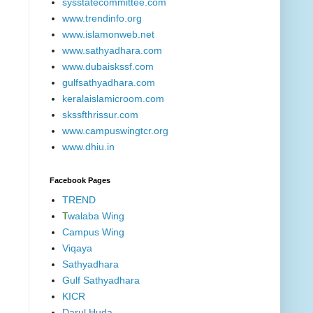
sysstatecommittee.com
www.trendinfo.org
www.islamonweb.net
www.sathyadhara.com
www.dubaiskssf.com
gulfsathyadhara.com
keralaislamicroom.com
skssfthrissur.com
www.campuswingtcr.org
www.dhiu.in
Facebook Pages
TREND
T
walaba Wing
Campus Wing
Viqaya
Sathyadhara
Gulf Sathyadhara
KICR
Darul Huda