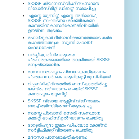
SKSSF ക്യാമ്പസ് വിംഗ് സംസ്ഥാന
ലീഡേർസ് മീറ്റ് 'ഡിബറ്റ്' സമാപിച്ചു
'എന്റെ യൂണിറ്റ്, എന്റെ അഭിമാനം';
SKSSF സംഘടനാ ശാക്തീകരണ
കാമ്പയിന് കാസര്‍കോട് ജില്ലയില്‍
ഉജ്ജ്വല തുടക്കം
മഹല്ലുകള്‍ ദീര്‍ഘവീക്ഷണത്തോടെ കര്‍മ
രംഗത്തിറങ്ങുക: സുന്നി മഹല്ല്
ഫെഡറേഷന്‍
വര്‍ഗ്ഗീയ, തീവ്ര ആശയ
പ്രചാരകര്‍ക്കെതിരെ താക്കീതായി SKSSF
മനുഷ്യജാലിക
മാനവ സൗഹൃദം പ്രവാചകാധ്യാപനം:
പ്രൊഫസർ കെ. ആലിക്കുട്ടി മുസ്ലിയാർ
റിപ്പബ്ലിക് ദിനത്തില്‍ ബസ് കാത്തിരിപ്പു
കേന്ദ്രം ഉദ്ഘാടനം ചെയ്ത്‌ SKSSF
കാന്തപുരം യൂണിറ്റ്
SKSSF വിഖായ ആക്റ്റീവ് വിങ് നാലാം
ബാച്ച് രജിസ്‌ട്രേഷന് ആരംഭിച്ചു
സമസ്ത പ്രവാസി സെല്‍ സംസ്ഥാന
കമ്മിറ്റി ഓഫീസ് ഉല്‍ഘാടനം ചെയ്തു
ദാറുല്‍ഹുദാ ഇമാം ഡിപ്ലോമ കോഴ്‌സ്:
സര്‍ട്ടിഫിക്കറ്റ് വിതരണം ചെയ്തു
മദ്‌റസാ പഠനശാക്തീകരണം;