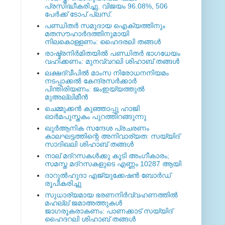
പ്രസിദ്ധീകരിച്ചു. വിജയം 96.08%, 506
പേര്‍ക്ക് ടോപ് പ്ലസ്.
പണ്ഡിതര്‍ സമുദായ ഐക്യത്തിനും
മതസൗഹാര്‍ദത്തിനുമായി
നിലകൊള്ളണം: ഹൈദരലി തങ്ങള്‍
രാഷ്ട്രനിര്‍മിതയില്‍ പണ്ഡിതര്‍ ഭാഗധേയം
വഹിക്കണം: മുനവ്വറലി ശിഹാബ് തങ്ങള്‍
ലക്ഷദ്വീപില്‍ മാംസ നിരോധനനിയമം
നടപ്പാക്കല്‍ കേന്ദ്രസര്‍ക്കാര്‍
പിന്തിരിയണം: ജംഇയ്യത്തുല്‍
മുഅല്ലിമീന്‍
ചെമ്മുക്കന്‍ കുഞ്ഞാപ്പു ഹാജി
ഓര്‍മപുസ്തകം പുറത്തിറങ്ങുന്നു
ഖുര്‍ആനിക സന്ദേശ പ്രചരണം
കാലഘട്ടത്തിന്റെ അനിവാര്യത: സയ്യിദ്
സാദിഖലി ശിഹാബ് തങ്ങള്‍
നാല് മദ്‌റസകള്‍ക്കു കൂടി അംഗീകാരം;
സമസ്ത മദ്‌റസകളുടെ എണ്ണം 10287 ആയി
ദാറുല്‍ഹുദാ എജ്യുക്കേഷന്‍ ബോര്‍ഡ്
രൂപീകരിച്ചു
സുധാര്യമായ ഭരണനിര്‍വ്വഹണത്തില്‍
മഹല്ല് ജമാഅത്തുകള്‍
ജാഗരൂകരാകണം: പാണക്കാട് സയ്യിദ്
ഹൈദറലി ശിഹാബ് തങ്ങള്‍