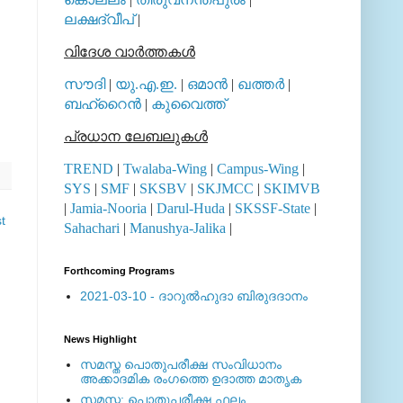
ലക്ഷദ്വീപ്
|
വിദേശ വാര്‍ത്തകള്‍
സൗദി
|
യു.എ.ഇ.
|
ഒമാന്‍
|
ഖത്തര്‍
|
ബഹ്റൈന്‍
|
കുവൈത്ത്
പ്രധാന ലേബലുകള്‍
TREND
|
Twalaba-Wing
|
Campus-Wing
|
SYS
|
SMF
|
SKSBV
|
SKJMCC
|
SKIMVB
|
Jamia-Nooria
|
Darul-Huda
|
SKSSF-State
|
t
Sahachari
|
Manushya-Jalika
|
Forthcoming Programs
2021-03-10 - ദാറുല്‍ഹുദാ ബിരുദദാനം
News Highlight
സമസ്ത പൊതുപരീക്ഷ സംവിധാനം
അക്കാദമിക രംഗത്തെ ഉദാത്ത മാതൃക
സമസ്ത: പൊതുപരീക്ഷ ഫലം