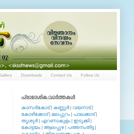
Gallery
Downloads
Contact Us
Follow Us
പ്രാദേശിക വാര്‍ത്തകള്‍
കാസര്‍കോട്
|
കണ്ണൂര്‍
|
വയനാട്
|
കോഴിക്കോട്
|
മലപ്പുറം
|
പാലക്കാട്
|
തൃശൂര്‍
|
എറണാകുളം
|
ഇടുക്കി
|
കോട്ടയം
|
ആലപ്പുഴ
|
പത്തനംതിട്ട
|
കൊല്ലം
|
തിരുവനന്തപുരം
|