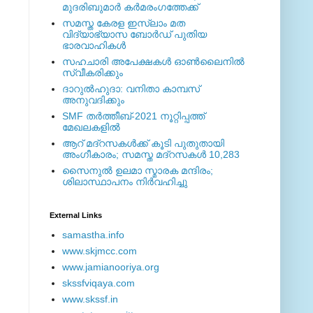
മുദരിബുമാര്‍ കര്‍മരംഗത്തേക്ക്
സമസ്ത കേരള ഇസ്ലാം മത
വിദ്യാഭ്യാസ ബോര്‍ഡ് പുതിയ
ഭാരവാഹികള്‍
സഹചാരി അപേക്ഷകൾ ഓൺലൈനിൽ
സ്വീകരിക്കും
ദാറുല്‍ഹുദാ: വനിതാ കാമ്പസ്
അനുവദിക്കും
SMF തര്‍ത്തീബ്-2021 നൂറ്റിപ്പത്ത്
മേഖലകളില്‍
ആറ് മദ്റസകള്‍ക്ക് കൂടി പുതുതായി
അംഗീകാരം; സമസ്ത മദ്റസകള്‍ 10,283
സൈനുല്‍ ഉലമാ സ്മാരക മന്ദിരം;
ശിലാസ്ഥാപനം നിര്‍വഹിച്ചു
External ‎Links
samastha.info
www.skjmcc.com
www.jamianooriya.org
skssfviqaya.com
www.skssf.in