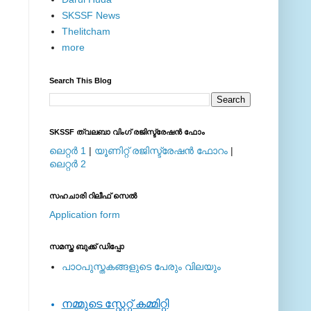
SKSSF News
Thelitcham
more
Search This Blog
SKSSF ത്വലബാ വിംഗ് രജിസ്ട്രേഷന്‍ ഫോം
ലെറ്റര്‍ 1
|
യൂണിറ്റ് രജിസ്ട്രേഷന്‍ ഫോറം
|
ലെറ്റര്‍ 2
സഹചാരി റിലീഫ് സെല്‍
Application form
സമസ്ത ബുക്ക് ഡിപ്പോ
പാഠപുസ്തകങ്ങളുടെ പേരും വിലയും
നമ്മുടെ സ്റ്റേറ്റ് കമ്മിറ്റി