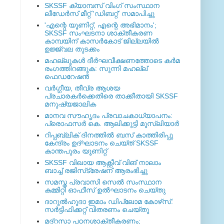
SKSSF ക്യാമ്പസ് വിംഗ് സംസ്ഥാന
ലീഡേർസ് മീറ്റ് 'ഡിബറ്റ്' സമാപിച്ചു
'എന്റെ യൂണിറ്റ്, എന്റെ അഭിമാനം';
SKSSF സംഘടനാ ശാക്തീകരണ
കാമ്പയിന് കാസര്‍കോട് ജില്ലയില്‍
ഉജ്ജ്വല തുടക്കം
മഹല്ലുകള്‍ ദീര്‍ഘവീക്ഷണത്തോടെ കര്‍മ
രംഗത്തിറങ്ങുക: സുന്നി മഹല്ല്
ഫെഡറേഷന്‍
വര്‍ഗ്ഗീയ, തീവ്ര ആശയ
പ്രചാരകര്‍ക്കെതിരെ താക്കീതായി SKSSF
മനുഷ്യജാലിക
മാനവ സൗഹൃദം പ്രവാചകാധ്യാപനം:
പ്രൊഫസർ കെ. ആലിക്കുട്ടി മുസ്ലിയാർ
റിപ്പബ്ലിക് ദിനത്തില്‍ ബസ് കാത്തിരിപ്പു
കേന്ദ്രം ഉദ്ഘാടനം ചെയ്ത്‌ SKSSF
കാന്തപുരം യൂണിറ്റ്
SKSSF വിഖായ ആക്റ്റീവ് വിങ് നാലാം
ബാച്ച് രജിസ്‌ട്രേഷന് ആരംഭിച്ചു
സമസ്ത പ്രവാസി സെല്‍ സംസ്ഥാന
കമ്മിറ്റി ഓഫീസ് ഉല്‍ഘാടനം ചെയ്തു
ദാറുല്‍ഹുദാ ഇമാം ഡിപ്ലോമ കോഴ്‌സ്:
സര്‍ട്ടിഫിക്കറ്റ് വിതരണം ചെയ്തു
മദ്‌റസാ പഠനശാക്തീകരണം;