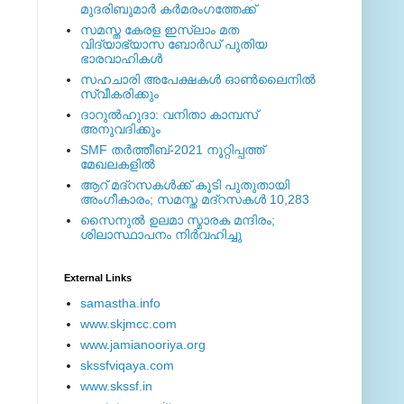
മുദരിബുമാര്‍ കര്‍മരംഗത്തേക്ക്
സമസ്ത കേരള ഇസ്ലാം മത
വിദ്യാഭ്യാസ ബോര്‍ഡ് പുതിയ
ഭാരവാഹികള്‍
സഹചാരി അപേക്ഷകൾ ഓൺലൈനിൽ
സ്വീകരിക്കും
ദാറുല്‍ഹുദാ: വനിതാ കാമ്പസ്
അനുവദിക്കും
SMF തര്‍ത്തീബ്-2021 നൂറ്റിപ്പത്ത്
മേഖലകളില്‍
ആറ് മദ്റസകള്‍ക്ക് കൂടി പുതുതായി
അംഗീകാരം; സമസ്ത മദ്റസകള്‍ 10,283
സൈനുല്‍ ഉലമാ സ്മാരക മന്ദിരം;
ശിലാസ്ഥാപനം നിര്‍വഹിച്ചു
External ‎Links
samastha.info
www.skjmcc.com
www.jamianooriya.org
skssfviqaya.com
www.skssf.in