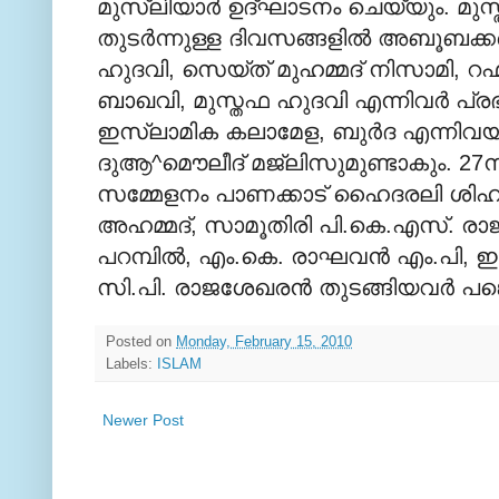
മുസ്ലിയാര്‍ ഉദ്ഘാടനം ചെയ്യും. മു
തുടര്‍ന്നുള്ള ദിവസങ്ങളില്‍ അബൂബക്കര്
ഹുദവി, സെയ്ത് മുഹമ്മദ് നിസാമി, റഹ്മ
ബാഖവി, മുസ്തഫ ഹുദവി എന്നിവര്‍ പ്രഭാ
ഇസ്ലാമിക കലാമേള, ബുര്‍ദ എന്നിവയു
ദുആ^മൌലീദ് മജ്ലിസുമുണ്ടാകും. 27ന
സമ്മേളനം പാണക്കാട് ഹൈദരലി ശിഹാബ്
അഹമ്മദ്, സാമൂതിരി പി.കെ.എസ്. രാ
പറമ്പില്‍, എം.കെ. രാഘവന്‍ എം.പി, ഇ.ട
സി.പി. രാജശേഖരന്‍ തുടങ്ങിയവര്‍ പങ്ക
Posted on
Monday, February 15, 2010
Labels:
ISLAM
Newer Post