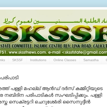
inks
SKSSF
Institutions
Online Classes
Samastha
 പരിപാടി
്ത് പള്ളി മഹല്ല് ആന്‍ഡ് ദര്‍സ് കമ്മിറ്റിയുടെ
 നബിദിന പരിപാടികള്‍ സംഘടിപ്പിക്കും. പള്ളി
സ്ത സെക്രട്ടറി ചെറുശേãരി സൈനുദ്ദീന്‍