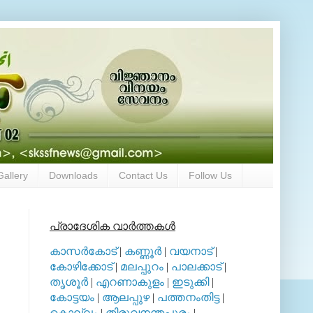
Gallery
Downloads
Contact Us
Follow Us
പ്രാദേശിക വാര്‍ത്തകള്‍
കാസര്‍കോട്
|
കണ്ണൂര്‍
|
വയനാട്
|
കോഴിക്കോട്
|
മലപ്പുറം
|
പാലക്കാട്
|
തൃശൂര്‍
|
എറണാകുളം
|
ഇടുക്കി
|
കോട്ടയം
|
ആലപ്പുഴ
|
പത്തനംതിട്ട
|
കൊല്ലം
|
തിരുവനന്തപുരം
|