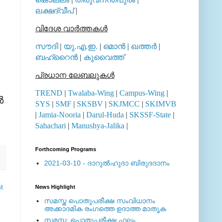
ലക്ഷദ്വീപ്
|
വിദേശ വാര്‍ത്തകള്‍
സൗദി
|
യു.എ.ഇ.
|
ഒമാന്‍
|
ഖത്തര്‍
|
ബഹ്റൈന്‍
|
കുവൈത്ത്
പ്രധാന ലേബലുകള്‍
TREND
|
Twalaba-Wing
|
Campus-Wing
|
‍
SYS
|
SMF
|
SKSBV
|
SKJMCC
|
SKIMVB
|
Jamia-Nooria
|
Darul-Huda
|
SKSSF-State
|
Sahachari
|
Manushya-Jalika
|
Forthcoming Programs
2021-03-10 - ദാറുല്‍ഹുദാ ബിരുദദാനം
t
News Highlight
സമസ്ത പൊതുപരീക്ഷ സംവിധാനം
അക്കാദമിക രംഗത്തെ ഉദാത്ത മാതൃക
സമസ്ത: പൊതുപരീക്ഷ ഫലം