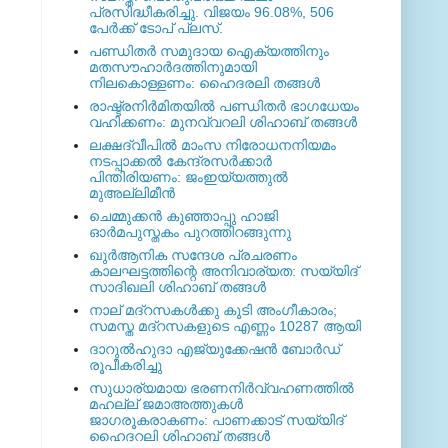
പ്രസിദ്ധീകരിച്ചു. വിജയം 96.08%, 506
പേര്‍ക്ക് ടോപ് പ്ലസ്.
പണ്ഡിതര്‍ സമുദായ ഐക്യത്തിനും
മതസൗഹാര്‍ദത്തിനുമായി
നിലകൊള്ളണം: ഹൈദരലി തങ്ങള്‍
രാഷ്ട്രനിര്‍മിതയില്‍ പണ്ഡിതര്‍ ഭാഗധേയം
വഹിക്കണം: മുനവ്വറലി ശിഹാബ് തങ്ങള്‍
ലക്ഷദ്വീപില്‍ മാംസ നിരോധനനിയമം
നടപ്പാക്കല്‍ കേന്ദ്രസര്‍ക്കാര്‍
പിന്തിരിയണം: ജംഇയ്യത്തുല്‍
മുഅല്ലിമീന്‍
ചെമ്മുക്കന്‍ കുഞ്ഞാപ്പു ഹാജി
ഓര്‍മപുസ്തകം പുറത്തിറങ്ങുന്നു
ഖുര്‍ആനിക സന്ദേശ പ്രചരണം
കാലഘട്ടത്തിന്റെ അനിവാര്യത: സയ്യിദ്
സാദിഖലി ശിഹാബ് തങ്ങള്‍
നാല് മദ്‌റസകള്‍ക്കു കൂടി അംഗീകാരം;
സമസ്ത മദ്‌റസകളുടെ എണ്ണം 10287 ആയി
ദാറുല്‍ഹുദാ എജ്യുക്കേഷന്‍ ബോര്‍ഡ്
രൂപീകരിച്ചു
സുധാര്യമായ ഭരണനിര്‍വ്വഹണത്തില്‍
മഹല്ല് ജമാഅത്തുകള്‍
ജാഗരൂകരാകണം: പാണക്കാട് സയ്യിദ്
ഹൈദറലി ശിഹാബ് തങ്ങള്‍