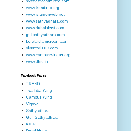
sysstatecommittee.com
www.trendinfo.org
www.islamonweb.net
www.sathyadhara.com
www.dubaiskssf.com
gulfsathyadhara.com
keralaislamicroom.com
skssfthrissur.com
www.campuswingtcr.org
www.dhiu.in
Facebook Pages
TREND
T
walaba Wing
Campus Wing
Viqaya
Sathyadhara
Gulf Sathyadhara
KICR
Darul Huda