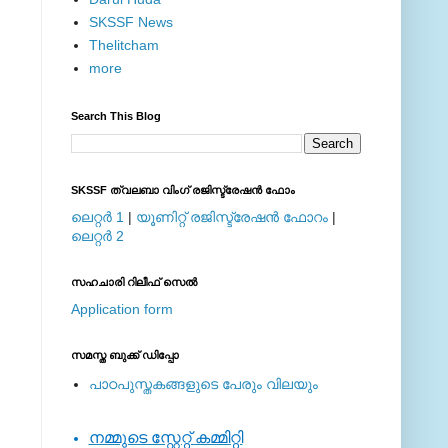
SKSSF News
Thelitcham
more
Search This Blog
SKSSF ത്വലബാ വിംഗ് രജിസ്ട്രേഷന്‍ ഫോം
ലെറ്റര്‍ 1
|
യൂണിറ്റ് രജിസ്ട്രേഷന്‍ ഫോറം
|
ലെറ്റര്‍ 2
സഹചാരി റിലീഫ് സെല്‍
Application form
സമസ്ത ബുക്ക് ഡിപ്പോ
പാഠപുസ്തകങ്ങളുടെ പേരും വിലയും
നമ്മുടെ സ്റ്റേറ്റ് കമ്മിറ്റി