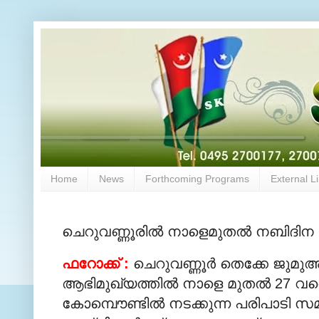
Home
News
Forthcoming Programs
External L
ചെറുവണ്ണൂരില്‍ നാളെമുതല്‍ നബിദിന
ഫറോക്ക് :
ചെറുവണ്ണൂര്‍ തെക്കേ ജുമുഅത
ആഭിമുഖ്യത്തില്‍ നാളെ മുതല്‍ 27 വരെ
കോമ്പൌണ്ടില്‍ നടക്കുന്ന പരിപാടി സമ