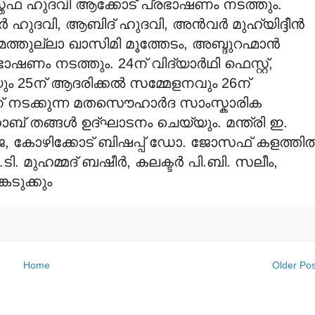
സ്തഫ ഹുദവി ആക്കോട് പ്രഭാഷണം നടത്തും.
‍ ഹുദവി, ആബിദ് ഹുദവി, അന്‍വര്‍ മുഹ്യിദ്ദീന്‍
ത്തുല്ലാ ഖാസിമി മൂത്തേടം, അബ്ദുറഹ്മാന്‍
ഷണം നടത്തും. 24ന് വിദ്യാര്‍ഥി ഫെസ്റ്റ്,
ം 25ന് ആദരിക്കല്‍ സമ്മേളനവും 26ന്
് നടക്കുന്ന മതസൌഹാര്‍ദ സാംസ്കാരിക
 തങ്ങള്‍ ഉദ്ഘാടനം ചെയ്യും. മന്ത്രി ഇ.
ജ, കോഴിക്കോട് ബിഷപ്പ് ഡോ. ജോസഫ് കളത്തില്
ി. മുഹമ്മദ് ബഷീര്‍, കലക്ടര്‍ പി.ബി. സലീം,
െടുക്കും
Home
Older Pos