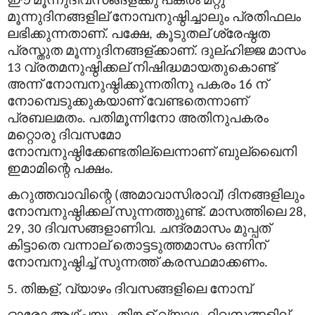
മൂന്നുദിനങ്ങളില്
നോമ്പനുഷ്ഠിച്ചാലും
പ്രതിഫലം
ലഭിക്കുന്നതാണ്
പക്ഷേ
കൂടുതല്
ശ്രേഷ്ഠത
.
,
പ്രസ്തുത
മൂന്നുദിനങ്ങള്
ക്കാണ്
ദുല്
ഹിജ്ജ
മാസം
.
വ്രതമനുഷ്ഠിക്കല്
നിഷിദ്ധമായതുകൊണ്ട്
13
അന്ന്
നോമ്പനുഷ്ഠിക്കുന്നതിനു
പകരം
ന്
16
നോമ്പെടുക്കുകയാണ്
വേണ്ടതെന്നാണ്
പ്രബലമതം
പതിമൂന്നിനോ
അതിനുപകരം
.
മറ്റൊരു
ദിവസമോ
നോമ്പനുഷ്ഠിക്കേണ്ടതില്ലെന്നാണ്
ബുല്
ഖൈനി
ഇമാമിന്റെ
പക്ഷം
.
കറുത്തവാവിന്റെ
അമാവാസിരാവ്
ദിനങ്ങളിലും
(
)
നോമ്പനുഷ്ഠിക്കല്
സുന്നത്തുുണ്ട്
മാസത്തിലെ
.
28,
ദിവസങ്ങളാണിവ
ചന്ദ്രമാസം
മുപ്പത്
29, 30
.
കിട്ടാതെ
വന്നാല്
തൊട്ടടുത്തമാസം
ഒന്നിന്
നോമ്പനുഷ്ഠിച്ച്
സുന്നത്ത്
കരസ്ഥമാക്കണം
.
തിങ്കള്
വ്യാഴം
ദിവസങ്ങളിലെ
നോമ്പ്
5.
,
ഓരോ
ആഴ്ചയും
തിങ്കള്
വ്യാഴം
ദിവസങ്ങളില്