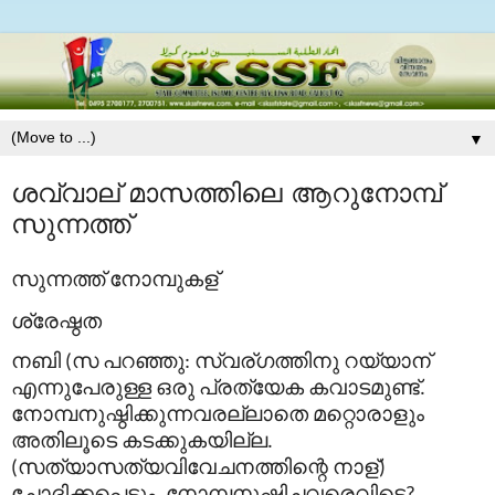
▼
ശവ്വാല് മാസത്തിലെ ആറുനോമ്പ്
സുന്നത്ത്
സുന്നത്ത്
നോമ്പുകള്
ശ്രേഷ്ഠത
നബി
സ
പറഞ്ഞു
സ്വര്
ഗത്തിനു
റയ്യാന്
(
:
എന്നുപേരുള്ള
ഒരു
പ്രത്യേക
കവാടമുണ്ട്
.
നോമ്പനുഷ്ഠിക്കുന്നവരല്ലാതെ
മറ്റൊരാളും
അതിലൂടെ
കടക്കുകയില്ല
.
സത്യാസത്യവിവേചനത്തിന്റെ
നാള്
(
)
ചോദിക്കപ്പെടും
നോമ്പനുഷ്ഠിച്ചവരെവിടെ