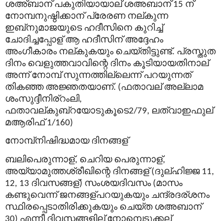
ശഅ്ബാന്
പകുതിയായാല്
ശഅബാന്
ന്
15
നോമ്പനുഷ്ഠിക്കാന്
പ്രേരണ
നല്
കുന്ന
ഇബ്
നുമാജയുടെ
ഹദീസിനെ
കുറിച്ച്
ചോദിച്ചപ്പോള്
ആ
ഹദീസിന്
അദ്ദേഹം
അംഗീകാരം
നല്
കുകയും
ചെയ്തിട്ടുണ്ട്
പ്രസ്തുത
.
ദിനം
വെളുത്തവാവിന്റെ
ദിനം
കൂടിയായതിനാല്
അന്ന്
നോമ്പ്
സുന്നത്തില്ലെന്ന്
പറയുന്നത്
തികഞ്ഞ
അജ്ഞതയാണ്
ഫതാവല്
അല്ലാമ
. (
ശംസുദ്ദീനിര്
റംലി
,
ഫതാവല്
കുബ്
റയോടുകൂടെ
ലത്വാഇഫുല്
2/79,
മആരിഫ്
1/160)
നോമ്പ്
നിഷിദ്ധമായ
ദിനങ്ങള്
ബലിപെരുന്നാള്
ചെറിയ
പെരുന്നാള്
,
,
അയ്യാമുത്തശ്
രീഖിന്റെ
ദിനങ്ങള്
ദുല്
ഹിജ്ജ
(
11,
ദിവസങ്ങള്
സംശയദിവസം
മാസം
12, 13
)
(
കണ്ടുവെന്ന്
ജനങ്ങള്
പറയുകയും
ചന്ദ്രദര്
ശനം
സ്ഥിരപ്പെടാതിരിക്കുകയും
ചെയ്ത
ശഅബാന്
എന്നീ
ദിവസങ്ങളില്
നോമ്പെടുക്കല്
30)