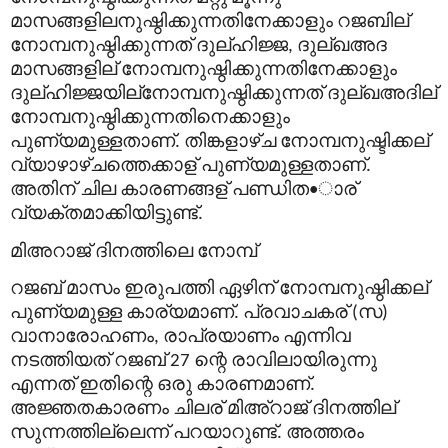
മാസങ്ങളിലനുഷ്ഠിക്കുന്നതിനേക്കാളും
റജബില്
നോമ്പനുഷ്ഠിക്കുന്നത്
ദുല്
ഹിജ്ജ
ദുല്
ഖഅദ
,
മാസങ്ങളില്
നോമ്പനുഷ്ഠിക്കുന്നതിനേക്കാളും
ദുല്
ഹിജ്ജയില്
നോമ്പനുഷ്ഠിക്കുന്നത്
ദുല്
ഖഅദില്
നോമ്പനുഷ്ഠിക്കുന്നതിനെക്കാളും
പുണ്യമുള്ളതാണ്
തിങ്കളാഴ്ച
നോമ്പനുഷ്ടിക്കല്
.
വ്യാഴാഴ്ചത്തെക്കാള്
പുണ്യമുള്ളതാണ്
.
അതിന്
ചില
കാരണങ്ങള്
പണ്ഡിത
ാര്
•
വ്യക്തമാക്കിയിട്ടുണ്ട്
.
മിഅറാജ്
ദിനത്തിലെ
നോമ്പ്
റജബ്
മാസം
ഇരുപത്തി
ഏഴിന്
നോമ്പനുഷ്ഠിക്കല്
പുണ്യമുള്ള
കാര്യമാണ്
പ്രവാചകര്
സ
.
(
)
വാനാരോഹണം
രാപ്രയാണം
എന്നിവ
,
നടത്തിയത്
റജബ്
ന്റെ
രാവിലായിരുന്നു
27
എന്നത്
ഇതിന്റെ
ഒരു
കാരണമാണ്
.
അജ്ഞതകാരണം
ചിലര്
മിഅ്
റാജ്
ദിനത്തില്
സുന്നത്തില്ലെന്ന്
പറയാറുണ്ട്
അത്തരം
.