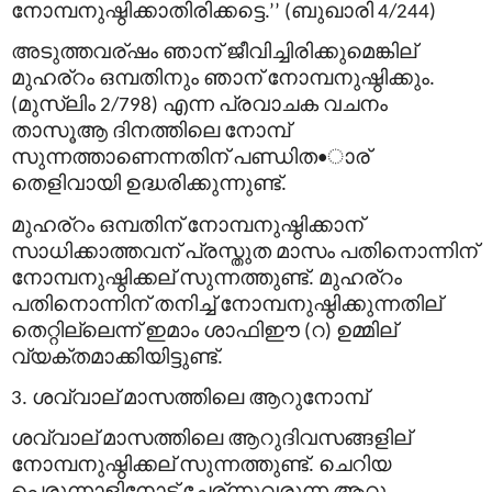
നോമ്പനുഷ്ഠിക്കാതിരിക്കട്ടെ
ബുഖാരി
.’’ (
4/244)
അടുത്തവര്
ഷം
ഞാന്
ജീവിച്ചിരിക്കുമെങ്കില്
മുഹര്
റം
ഒമ്പതിനും
ഞാന്
നോമ്പനുഷ്ഠിക്കും
.
മുസ്
ലിം
എന്ന
പ്രവാചക
വചനം
(
2/798)
താസൂആ
ദിനത്തിലെ
നോമ്പ്
സുന്നത്താണെന്നതിന്
പണ്ഡിത
ാര്
•
തെളിവായി
ഉദ്ധരിക്കുന്നുണ്ട്
.
മുഹര്
റം
ഒമ്പതിന്
നോമ്പനുഷ്ഠിക്കാന്
സാധിക്കാത്തവന്
പ്രസ്തുത
മാസം
പതിനൊന്നിന്
നോമ്പനുഷ്ഠിക്കല്
സുന്നത്തുണ്ട്
മുഹര്
റം
.
പതിനൊന്നിന്
തനിച്ച്
നോമ്പനുഷ്ഠിക്കുന്നതില്
തെറ്റില്ലെന്ന്
ഇമാം
ശാഫിഈ
റ
ഉമ്മില്
(
)
വ്യക്തമാക്കിയിട്ടുണ്ട്
.
ശവ്വാല്
മാസത്തിലെ
ആറുനോമ്പ്
3.
ശവ്വാല്
മാസത്തിലെ
ആറുദിവസങ്ങളില്
നോമ്പനുഷ്ഠിക്കല്
സുന്നത്തുണ്ട്
ചെറിയ
.
പെരുന്നാളിനോട്
ചേര്
ന്നുവരുന്ന
ആറു