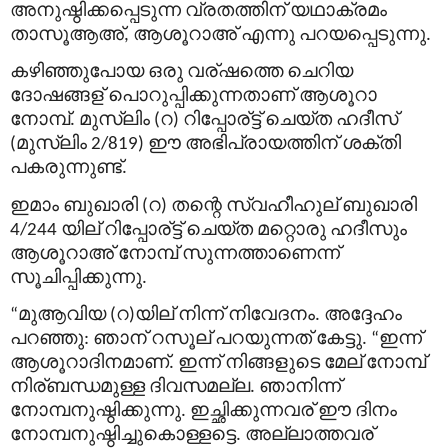
അനുഷ്ഠിക്കപ്പെടുന്ന
വ്രതത്തിന്
യഥാക്രമം
താസൂആഅ്
ആശൂറാഅ്
എന്നു
പറയപ്പെടുന്നു
,
.
കഴിഞ്ഞുപോയ
ഒരു
വര്
ഷത്തെ
ചെറിയ
ദോഷങ്ങള്
പൊറുപ്പിക്കുന്നതാണ്
ആശൂറാ
നോമ്പ്
മുസ്
ലിം
റ
റിപ്പോര്
ട്ട്
ചെയ്ത
ഹദീസ്
.
(
)
മുസ്
ലിം
ഈ
അഭിപ്രായത്തിന്
ശക്തി
(
2/819)
പകരുന്നുണ്ട്
.
ഇമാം
ബുഖാരി
റ
തന്റെ
സ്വഹീഹുല്
ബുഖാരി
(
)
യില്
റിപ്പോര്
ട്ട്
ചെയ്ത
മറ്റൊരു
ഹദീസും
4/244
ആശൂറാഅ്
നോമ്പ്
സുന്നത്താണെന്ന്
സൂചിപ്പിക്കുന്നു
.
മുആവിയ
റ
യില്
നിന്ന്
നിവേദനം
അദ്ദേഹം
“
(
)
.
പറഞ്ഞു
ഞാന്
റസൂല്
പറയുന്നത്
കേട്ടു
ഇന്ന്
:
. “
ആശൂറാദിനമാണ്
ഇന്ന്
നിങ്ങളുടെ
മേല്
നോമ്പ്
.
നിര്
ബന്ധമുള്ള
ദിവസമല്ല
ഞാനിന്ന്
.
നോമ്പനുഷ്ഠിക്കുന്നു
ഇച്ഛിക്കുന്നവര്
ഈ
ദിനം
.
നോമ്പനുഷ്ഠിച്ചുകൊള്ളട്ടെ
അല്ലാത്തവര്
.