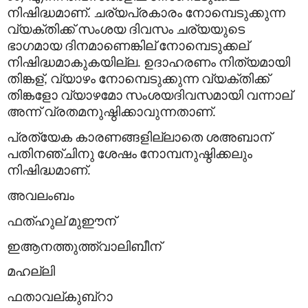
നിഷിദ്ധമാണ്
ചര്യപ്രകാരം
നോമ്പെടുക്കുന്ന
.
വ്യക്തിക്ക്
സംശയ
ദിവസം
ചര്യയുടെ
ഭാഗമായ
ദിനമാണെങ്കില്
നോമ്പെടുക്കല്
നിഷിദ്ധമാകുകയില്ല
ഉദാഹരണം
നിത്യമായി
.
തിങ്കള്
വ്യാഴം
നോമ്പെടുക്കുന്ന
വ്യക്തിക്ക്
,
തിങ്കളോ
വ്യാഴമോ
സംശയദിവസമായി
വന്നാല്
അന്ന്
വ്രതമനുഷ്ഠിക്കാവുന്നതാണ്
.
പ്രത്യേക
കാരണങ്ങളില്ലാതെ
ശഅബാന്
പതിനഞ്ചിനു
ശേഷം
നോമ്പനുഷ്ഠിക്കലും
നിഷിദ്ധമാണ്
.
അവലംബം
ഫത്ഹുല്
മുഈന്
ഇആനത്തുത്ത്വാലിബീന്
മഹല്ലി
ഫതാവല്
കുബ്
റാ