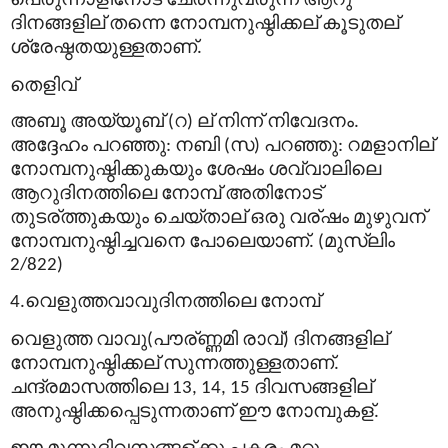
ദിനങ്ങളില്
തന്നെ
നോമ്പനുഷ്ഠിക്കല്
കൂടുതല്
ശ്രേഷ്ഠതയുള്ളതാണ്
.
തെളിവ്
അബൂ
അയ്യൂബ്
റ
ല്
നിന്ന്
നിവേദനം
(
)
.
അദ്ദേഹം
പറഞ്ഞു
നബി
സ
പറഞ്ഞു
റമളാനില്
:
(
)
:
നോമ്പനുഷ്ഠിക്കുകയും
ശേഷം
ശവ്വാലിലെ
ആറുദിനത്തിലെ
നോമ്പ്
അതിനോട്
തുടര്
ത്തുകയും
ചെയ്താല്
ഒരു
വര്
ഷം
മുഴുവന്
നോമ്പനുഷ്ഠിച്ചവനെ
പോലെയാണ്
മുസ്
ലിം
. (
2/822)
വെളുത്തവാവുദിനത്തിലെ
നോമ്പ്
4.
വെളുത്ത
വാവു
പൗര്
ണ്ണമി
രാവ്
ദിനങ്ങളില്
(
)
നോമ്പനുഷ്ഠിക്കല്
സുന്നത്തുള്ളതാണ്
.
ചന്ദ്രമാസത്തിലെ
ദിവസങ്ങളില്
13, 14, 15
അനുഷ്ഠിക്കപ്പെടുന്നതാണ്
ഈ
നോമ്പുകള്
.
ഈ
മൂന്നുദിവസങ്ങള്
ക്കു
പകരം
മറ്റു