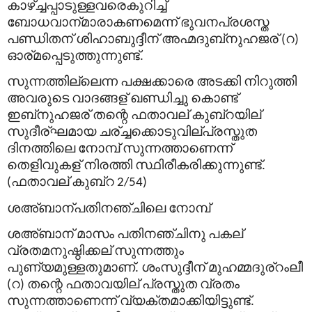
കാഴ്ച്ചപ്പാടുള്ളവരെകുറിച്ച്
ബോധവാന്
മാരാകണമെന്ന്
ഭുവനപ്രശസ്ത
പണ്ഡിതന്
ശിഹാബുദ്ദീന്
അഹ്മദുബ്
നുഹജര്
റ
(
)
ഓര്
മപ്പെടുത്തുന്നുണ്ട്
.
സുന്നത്തില്ലെന്ന
പക്ഷക്കാരെ
അടക്കി
നിറുത്തി
അവരുടെ
വാദങ്ങള്
ഖണ്ഡിച്ചു
കൊണ്ട്
ഇബ്
നുഹജര്
തന്റെ
ഫതാവല്
കുബ്
റയില്
സുദീര്
ഘമായ
ചര്
ച്ചക്കൊടുവില്
പ്രസ്തുത
ദിനത്തിലെ
നോമ്പ്
സുന്നത്താണെന്ന്
തെളിവുകള്
നിരത്തി
സ്ഥിരീകരിക്കുന്നുണ്ട്
.
ഫതാവല്
കുബ്
റ
(
2/54)
ശഅ്ബാന്
പതിനഞ്ചിലെ
നോമ്പ്
ശഅ്ബാന്
മാസം
പതിനഞ്ചിനു
പകല്
വ്രതമനുഷ്ഠിക്കല്
സുന്നത്തും
പുണ്യമുള്ളതുമാണ്
ശംസുദ്ദീന്
മുഹമ്മദുര്
റംലീ
.
റ
തന്റെ
ഫതാവയില്
പ്രസ്തുത
വ്രതം
(
)
സുന്നത്താണെന്ന്
വ്യക്തമാക്കിയിട്ടുണ്ട്
.