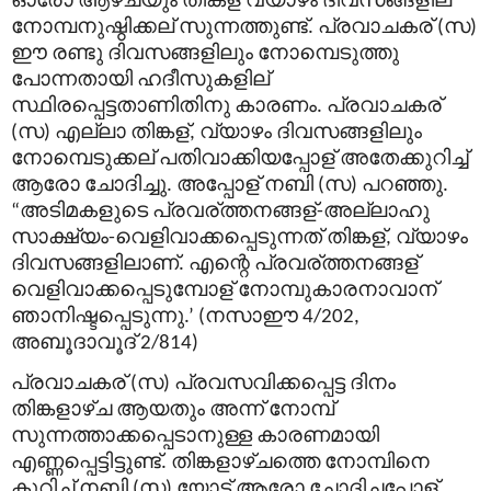
നോമ്പനുഷ്ഠിക്കല്
സുന്നത്തുണ്ട്
പ്രവാചകര്
സ
.
(
)
ഈ
രണ്ടു
ദിവസങ്ങളിലും
നോമ്പെടുത്തു
പോന്നതായി
ഹദീസുകളില്
സ്ഥിരപ്പെട്ടതാണിതിനു
കാരണം
പ്രവാചകര്
.
സ
എല്ലാ
തിങ്കള്
വ്യാഴം
ദിവസങ്ങളിലും
(
)
,
നോമ്പെടുക്കല്
പതിവാക്കിയപ്പോള്
അതേക്കുറിച്ച്
ആരോ
ചോദിച്ചു
അപ്പോള്
നബി
സ
പറഞ്ഞു
.
(
)
.
അടിമകളുടെ
പ്രവര്
ത്തനങ്ങള്
അല്ലാഹു
“
-
സാക്ഷ്യം
വെളിവാക്കപ്പെടുന്നത്
തിങ്കള്
വ്യാഴം
-
,
ദിവസങ്ങളിലാണ്
എന്റെ
പ്രവര്
ത്തനങ്ങള്
.
വെളിവാക്കപ്പെടുമ്പോള്
നോമ്പുകാരനാവാന്
ഞാനിഷ്ടപ്പെടുന്നു
നസാഈ
.’ (
4/202,
അബൂദാവൂദ്
2/814)
പ്രവാചകര്
സ
പ്രവസവിക്കപ്പെട്ട
ദിനം
(
)
തിങ്കളാഴ്ച
ആയതും
അന്ന്
നോമ്പ്
സുന്നത്താക്കപ്പെടാനുള്ള
കാരണമായി
എണ്ണപ്പെട്ടിട്ടുണ്ട്
തിങ്കളാഴ്ചത്തെ
നോമ്പിനെ
.
കുറിച്ച്
നബി
സ
യോട്
ആരോ
ചോദിച്ചപ്പോള്
(
)