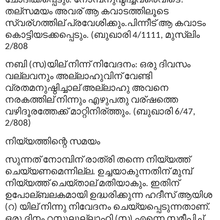
.
?
തല്
സമയം
അവര്
ആ
കവാടത്തിലൂടെ
സ്വര്
ഗത്തില്
പ്രവേശിക്കും
പിന്നീട്
ആ
കവാടം
.
കൊട്ടിയടക്കപ്പെടും
ബുഖാരി
മുസ്
ലിം
. (
4/1111,
2/808
നബി
സ
യില്
നിന്ന്
നിവേദനം
ഒരു
ദിവസം
(
)
:
വല്ലവനും
അല്ലാഹുവിന്
വേണ്ടി
വ്രതമനുഷ്ഠിച്ചാല്
അല്ലാഹു
അവനെ
നരകത്തില്
നിന്നും
എഴുപതു
വര്
ഷത്തെ
വഴിദൂരത്തേക്ക്
മാറ്റിനിര്
ത്തും
ബുഖാരി
. (
6/47,
2/808)
നിയ്യത്തിന്റെ
സമയം
സുന്നത്
നോമ്പിന്
രാത്രി
തന്നെ
നിയ്യത്ത്
ചെയ്യണമെന്നില്ല
ഉച്ചയാകുന്നതിന്
മുമ്പ്
.
നിയ്യത്ത്
ചെയ്താല്
മതിയാകും
ഇതിന്
.
ഉപോല്
ബലകമായി
ഉദ്ധരിക്കുന്ന
ഹദീസ്
ആയിശ
റ
യില്
നിന്നു
നിവേദനം
ചെയ്യപ്പെടുന്നതാണ്
(
)
.
ഒരു
ദിനം
റസൂലുല്ലാഹി
സ
എന്നെ
സമീപിച്ച്
(
)