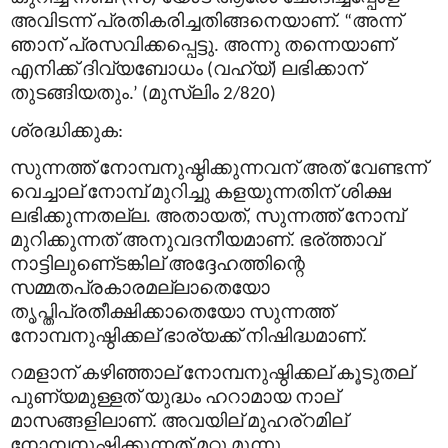
അവിടന്ന്
പ്രതികരിച്ചതിങ്ങനെയാണ്
അന്ന്
. “
ഞാന്
പ്രസവിക്കപ്പെട്ടു
അന്നു
തന്നെയാണ്
.
എനിക്ക്
ദിവ്യബോധം
വഹ്
യ്
ലഭിക്കാന്
(
)
തുടങ്ങിയതും
മുസ്
ലിം
.’ (
2/820)
ശ്രദ്ധിക്കുക
:
സുന്നത്ത്
നോമ്പനുഷ്ഠിക്കുന്നവന്
അത്
വേണ്ടന്ന്
വെച്ചാല്
നോമ്പ്
മുറിച്ചു
കളയുന്നതിന്
ശിക്ഷ
ലഭിക്കുന്നതല്ല
അതായത്
സുന്നത്ത്
നോമ്പ്
.
,
മുറിക്കുന്നത്
അനുവദനീയമാണ്
ഭര്
ത്താവ്
.
നാട്ടിലുണെ്ടങ്കില്
അദ്ദേഹത്തിന്റെ
സമ്മതപ്രകാരമല്ലാതെയോ
തൃപ്തിപ്രതീക്ഷിക്കാതെയോ
സുന്നത്ത്
നോമ്പനുഷ്ഠിക്കല്
ഭാര്യക്ക്
നിഷിദ്ധമാണ്
.
റമളാന്
കഴിഞ്ഞാല്
നോമ്പനുഷ്ഠിക്കല്
കൂടുതല്
പുണ്യമുള്ളത്
യുദ്ധം
ഹറാമായ
നാല്
മാസങ്ങളിലാണ്
അവയില്
മുഹര്
റമില്
.
നോമ്പനുഷ്ഠിക്കുന്നത്
മറ്റു
മൂന്നു