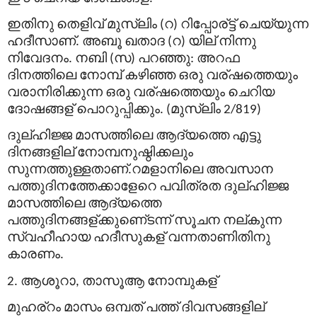
ഇതിനു
തെളിവ്
മുസ്
ലിം
റ
റിപ്പോര്
ട്ട്
ചെയ്യുന്ന
(
)
ഹദീസാണ്
അബൂ
ഖതാദ
റ
യില്
നിന്നു
.
(
)
നിവേദനം
നബി
സ
പറഞ്ഞു
അറഫ
.
(
)
:
ദിനത്തിലെ
നോമ്പ്
കഴിഞ്ഞ
ഒരു
വര്
ഷത്തെയും
വരാനിരിക്കുന്ന
ഒരു
വര്
ഷത്തെയും
ചെറിയ
ദോഷങ്ങള്
പൊറുപ്പിക്കും
മുസ്
ലിം
. (
2/819)
ദുല്
ഹിജ്ജ
മാസത്തിലെ
ആദ്യത്തെ
എട്ടു
ദിനങ്ങളില്
നോമ്പനുഷ്ഠിക്കലും
സുന്നത്തുള്ളതാണ്
റമളാനിലെ
അവസാന
.
പത്തുദിനത്തേക്കാളേറെ
പവിത്രത
ദുല്
ഹിജ്ജ
മാസത്തിലെ
ആദ്യത്തെ
പത്തുദിനങ്ങള്
ക്കുണെ്ടന്ന്
സൂചന
നല്
കുന്ന
സ്വഹീഹായ
ഹദീസുകള്
വന്നതാണിതിനു
കാരണം
.
ആശൂറാ
താസൂആ
നോമ്പുകള്
2.
,
മുഹര്
റം
മാസം
ഒമ്പത്
പത്ത്
ദിവസങ്ങളില്