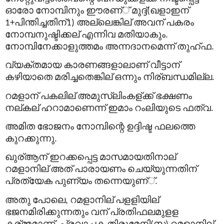
ഓരോ
നോമ്പിനും
ഈരണ്
്
മുദ്ദ്
ഖളാഇന്
(
പിന്തിച്ചതിന്
അല്ലെങ്കില്
അവന്
പകരം
1+
1)
നോമ്പനുഷ്ടിക്കല്
എന്നിവ
മതിയാകും
.
നോമ്പിനേക്കാളുത്തമം
അന്നദാനമെന്ന്
തുഹ്ഫ
.
വ്യക്തമായ
കാരണങ്ങളാലാണ്
വീട്ടാന്
കഴിയാതെ
മരിച്ചതെങ്കില്
ഒന്നും
നിര്
ബന്ധമില്ല
.
റമളാന്
പകലില്
അമുസ്ലിംകള്
ക്ക്
ഭക്ഷണം
നല്
കല്
ഹറാമാണെന്ന്
ഇമാം
റംലിയുടെ
ഫത്വ
.
അമിത
ഭോജനം
നോമ്പിന്റെ
ഉദ്ദിഷ്ട
ഫലത്തെ
കുറക്കുന്നു
.
ഖുര്
ആന്
ഇറക്കപ്പെട്ട
മാസമായതിനാല്
റമളാനില്
അത്
പാരായണം
ചെയ്യുന്നതിന്
പ്രത്യേക
പുണ്യം
തന്നെയുണ്
്
.
അതു
പോലെ
റമളാനില്
പളളിയില്
,
ഭജനമിരിക്കുന്നതും
വന്
പ്രതിഫലമുളള
കര്
മ്മമാണ്
പ്രവാചക
തിരുമേനി
സ
റമളാനില്