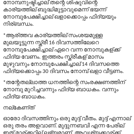
നോമ്പനുഷ്ടിച്ചാല്
തന്റെ
ശിഷുവിന്റെ
കാര്യത്തില്
ബുദ്ധിമുട്ടാവുമെന്ന്
ഭയന്ന്
നോമ്പുപേക്ഷിച്ചാല്
ഖളാക്കൊപ്പം
ഫിദ്
യയും
നിര്
ബന്ധം
.
ആര്
ത്തവ
കാര്യത്തില്
സംശയമുള്ള
*
മുലയൂട്ടുന്ന
സ്ത്രീ
ദിവസത്തിലേറെ
16
നോമ്പുപേക്ഷിച്ചാല്
ഏറെ
വന്ന
നോമ്പുകള്
ക്ക്
ഫിദ്
യ
വേണം
ഇത്തരം
സ്ത്രീകള്
മാസം
.
മുഴുവനും
നോമ്പുപേക്ഷിച്ചാല്
ദിവസത്തെ
14
ഫിദ്
യക്കൊപ്പം
ദിവസം
നോമ്പ്
ഖളാ
വീട്ടണം
30
.
തന്റേതല്ലാത്ത
ധനത്തിന്റെ
സംരക്ഷണത്തിന്
*
നോമ്പു
മുറിച്ചവന്നും
ഫിദ്
യ
ബാധകം
വന്നും
.
ഫിദ്
യ
ബാധകം
.
നല്
കേണ്
ത്
ഓരോ
ദിവസത്തിനും
ഒരു
മുദ്ദ്
വീതം
മുദ്ദ്
എന്നാല്
.
ഒരു
തരം
അളവാണ്
മുദ്ദുന്നബവി
എന്ന
പേരില്
.
ഇത്
മാര്
ക്കറ്റില്
ലഭ്യമാണ്
ആവശ്യക്കാര്
ക്ക്
.