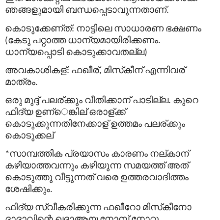
ഞങ്ങളുമായി
ബന്ധപ്പെടാവുന്നതാണ്
.
കൊടുക്കേണ്
ത്
നാട്ടിലെ
സാധാരണ
ഭക്ഷണം
:
കേടു
പറ്റാത്ത
ധാന്യമായിരിക്കണം
(
.
ധാന്യപ്പൊടി
കൊടുക്കാവതല്ല
)
അവകാശികള്
ഫഖീര്
മിസ്
കീന്
എന്നിവര്
:
,
മാത്രം
.
ഒരു
മുദ്ദ്
പലര്
ക്കും
വീതിക്കാന്
പാടില്ല
കുറെ
.
ഫിദ്
യ
ഉണ്
െങ്കില്
ഒരാള്
ക്ക്
കൊടുക്കുന്നതിനേക്കാള്
ഉത്തമം
പലര്
ക്കും
കൊടുക്കല്
സാമ്പത്തിക
പ്രയാസം
കാരണം
നല്
കാന്
*
കഴിയാത്തവന്നും
കഴിയുന്ന
സമയത്ത്
അത്
കൊടുത്തു
വീട്ടുന്നത്
വരെ
ഉത്തരവാദിത്തം
ശേഷിക്കും
.
ഫിദ്
യ
സ്വീകരിക്കുന്ന
ഫഖീറോ
മിസ്
കീനോ
ദാദാവിന്റെ
ഖദാആയ
നോമ്പ്
നോറ്റു