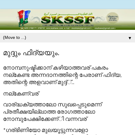
▼
മുദ്ദും ഫിദ്യയും.
നോമ്പനുഷ്ടിക്കാന്
കഴിയാത്തവര്
പകരം
നല്
കേണ്ട
അന്നദാനത്തിന്റെ
പേരാണ്
ഫിദ്
യ
,
അതിന്റെ
അളവാണ്
മുദ്ദ്്
..
നല്
കേണ്
വര്
വാര്
ദ്ധക്യത്താലോ
സുഖപ്പെടുമെന്ന്
പ്രതീക്ഷയില്ലാത്ത
രോഗത്താലോ
നോമ്പുപേക്ഷിക്കേണ്
ി
വന്നവര്
ഗര്
ഭിണിയോ
മുലയൂട്ടുന്നവളോ
*