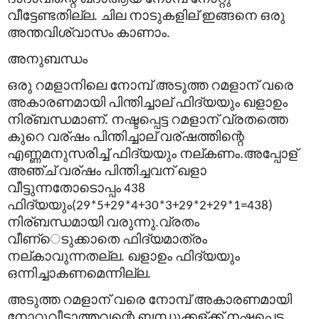
വീട്ടേണ്ടതില്ല
ചില
നാടുകളില്
ഇങ്ങനെ
ഒരു
.
അന്തവിശ്വാസം
കാണാം
.
അനുബന്ധം
ഒരു
റമളാനിലെ
നോമ്പ്
അടുത്ത
റമളാന്
വരെ
അകാരണമായി
പിന്തിച്ചാല്
ഫിദ്
യയും
ഖളാഉം
നിര്
ബന്ധമാണ്
നഷ്ടപ്പെട്ട
റമളാന്
വ്രതത്തെ
.
കുറെ
വര്
ഷം
പിന്തിച്ചാല്
വര്
ഷത്തിന്റെ
എണ്ണമനുസരിച്ച്
ഫിദ്
യയും
നല്
കണം
അപ്പോള്
.
അഞ്ച്
വര്
ഷം
പിന്തിച്ചവന്
ഖളാ
വീട്ടുന്നതോടൊപ്പം
438
ഫിദ്
യയും
(29*5+29*4+30*3+29*2+29*1=438)
നിര്
ബന്ധമായി
വരുന്നു
വ്രതം
.
വീണ്
െടുക്കാതെ
ഫിദ്
യമാത്രം
നല്
കാവുന്നതല്ല
ഖളാഉം
ഫിദ്
യയും
.
ഒന്നിച്ചാകണമെന്നില്ല
.
അടുത്ത
റമളാന്
വരെ
നോമ്പ്
അകാരണമായി
നോറ്റുവീട്ടാത്തവന്റെ
ബന്ധുക്കള്
ക്ക്
നഷ്ടപ്പെട്ട