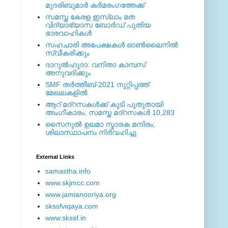
മുദരിബുമാര്‍ കര്‍മരംഗത്തേക്ക്
സമസ്ത കേരള ഇസ്ലാം മത
വിദ്യാഭ്യാസ ബോര്‍ഡ് പുതിയ
ഭാരവാഹികള്‍
സഹചാരി അപേക്ഷകൾ ഓൺലൈനിൽ
സ്വീകരിക്കും
ദാറുല്‍ഹുദാ: വനിതാ കാമ്പസ്
അനുവദിക്കും
SMF തര്‍ത്തീബ്-2021 നൂറ്റിപ്പത്ത്
മേഖലകളില്‍
ആറ് മദ്റസകള്‍ക്ക് കൂടി പുതുതായി
അംഗീകാരം; സമസ്ത മദ്റസകള്‍ 10,283
സൈനുല്‍ ഉലമാ സ്മാരക മന്ദിരം;
ശിലാസ്ഥാപനം നിര്‍വഹിച്ചു
External ‎Links
samastha.info
www.skjmcc.com
www.jamianooriya.org
skssfviqaya.com
www.skssf.in