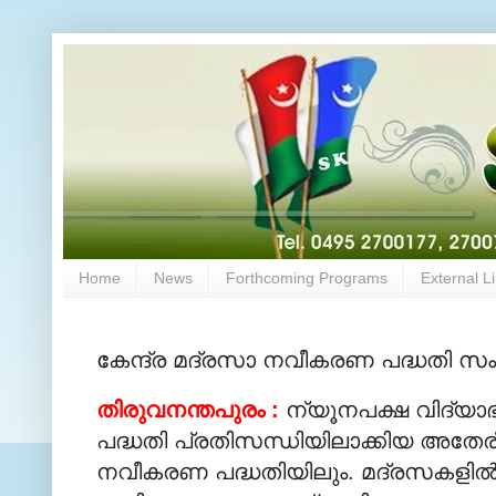
Home
News
Forthcoming Programs
External L
കേന്ദ്ര മദ്രസാ നവീകരണ പദ്ധതി സം
തിരുവനന്തപുരം :
ന്യൂനപക്ഷ വിദ്യ
പദ്ധതി പ്രതിസന്ധിയിലാക്കിയ അതേ
നവീകരണ പദ്ധതിയിലും. മദ്രസകളില