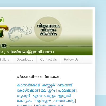
Gallery
Downloads
Contact Us
Follow Us
പ്രാദേശിക വാര്‍ത്തകള്‍
കാസര്‍കോട്
|
കണ്ണൂര്‍
|
വയനാട്
|
കോഴിക്കോട്
|
മലപ്പുറം
|
പാലക്കാട്
|
തൃശൂര്‍
|
എറണാകുളം
|
ഇടുക്കി
|
കോട്ടയം
|
ആലപ്പുഴ
|
പത്തനംതിട്ട
|
കൊല്ലം
|
തിരുവനന്തപുരം
|