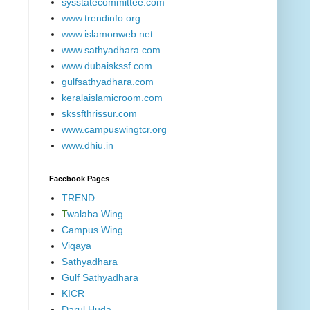
sysstatecommittee.com
www.trendinfo.org
www.islamonweb.net
www.sathyadhara.com
www.dubaiskssf.com
gulfsathyadhara.com
keralaislamicroom.com
skssfthrissur.com
www.campuswingtcr.org
www.dhiu.in
Facebook Pages
TREND
T
walaba Wing
Campus Wing
Viqaya
Sathyadhara
Gulf Sathyadhara
KICR
Darul Huda