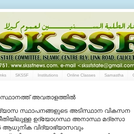
inks
SKSSF
Institutions
Online Classes
Samastha
സ്ഥാനത്ത് അവതാളത്തില്‍
ാഭ്യാസ സ്ഥാപനങ്ങളുടെ അടിസ്ഥാന വികസന
രീതിയിലുള്ള ഉദ്യോഗസ്ഥ അനാസ്ഥ മദ്രസാ
്‍ ആധുനിക വിദ്യാഭ്യാസവും