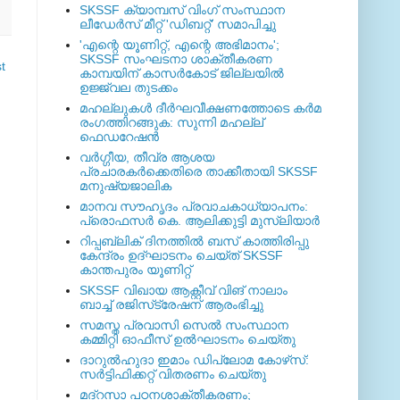
SKSSF ക്യാമ്പസ് വിംഗ് സംസ്ഥാന
ലീഡേർസ് മീറ്റ് 'ഡിബറ്റ്' സമാപിച്ചു
'എന്റെ യൂണിറ്റ്, എന്റെ അഭിമാനം';
SKSSF സംഘടനാ ശാക്തീകരണ
t
കാമ്പയിന് കാസര്‍കോട് ജില്ലയില്‍
ഉജ്ജ്വല തുടക്കം
മഹല്ലുകള്‍ ദീര്‍ഘവീക്ഷണത്തോടെ കര്‍മ
രംഗത്തിറങ്ങുക: സുന്നി മഹല്ല്
ഫെഡറേഷന്‍
വര്‍ഗ്ഗീയ, തീവ്ര ആശയ
പ്രചാരകര്‍ക്കെതിരെ താക്കീതായി SKSSF
മനുഷ്യജാലിക
മാനവ സൗഹൃദം പ്രവാചകാധ്യാപനം:
പ്രൊഫസർ കെ. ആലിക്കുട്ടി മുസ്ലിയാർ
റിപ്പബ്ലിക് ദിനത്തില്‍ ബസ് കാത്തിരിപ്പു
കേന്ദ്രം ഉദ്ഘാടനം ചെയ്ത്‌ SKSSF
കാന്തപുരം യൂണിറ്റ്
SKSSF വിഖായ ആക്റ്റീവ് വിങ് നാലാം
ബാച്ച് രജിസ്‌ട്രേഷന് ആരംഭിച്ചു
സമസ്ത പ്രവാസി സെല്‍ സംസ്ഥാന
കമ്മിറ്റി ഓഫീസ് ഉല്‍ഘാടനം ചെയ്തു
ദാറുല്‍ഹുദാ ഇമാം ഡിപ്ലോമ കോഴ്‌സ്:
സര്‍ട്ടിഫിക്കറ്റ് വിതരണം ചെയ്തു
മദ്‌റസാ പഠനശാക്തീകരണം;