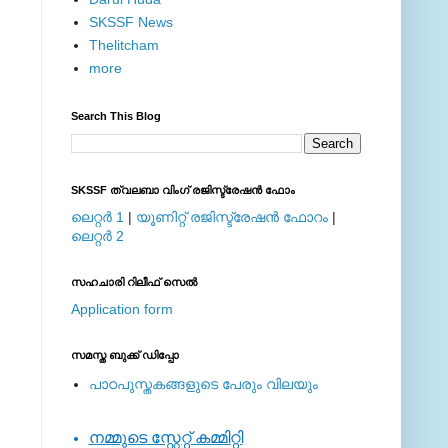
SKSSF News
Thelitcham
more
Search This Blog
SKSSF ത്വലബാ വിംഗ് രജിസ്ട്രേഷന്‍ ഫോം
ലെറ്റര്‍ 1
|
യൂണിറ്റ് രജിസ്ട്രേഷന്‍ ഫോറം
|
ലെറ്റര്‍ 2
സഹചാരി റിലീഫ് സെല്‍
Application form
സമസ്ത ബുക്ക് ഡിപ്പോ
പാഠപുസ്തകങ്ങളുടെ പേരും വിലയും
നമ്മുടെ സ്റ്റേറ്റ് കമ്മിറ്റി