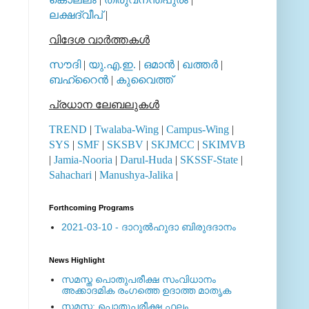
ലക്ഷദ്വീപ്
|
വിദേശ വാര്‍ത്തകള്‍
സൗദി
|
യു.എ.ഇ.
|
ഒമാന്‍
|
ഖത്തര്‍
|
ബഹ്റൈന്‍
|
കുവൈത്ത്
പ്രധാന ലേബലുകള്‍
TREND
|
Twalaba-Wing
|
Campus-Wing
|
SYS
|
SMF
|
SKSBV
|
SKJMCC
|
SKIMVB
|
Jamia-Nooria
|
Darul-Huda
|
SKSSF-State
|
Sahachari
|
Manushya-Jalika
|
Forthcoming Programs
2021-03-10 - ദാറുല്‍ഹുദാ ബിരുദദാനം
News Highlight
സമസ്ത പൊതുപരീക്ഷ സംവിധാനം
അക്കാദമിക രംഗത്തെ ഉദാത്ത മാതൃക
സമസ്ത: പൊതുപരീക്ഷ ഫലം