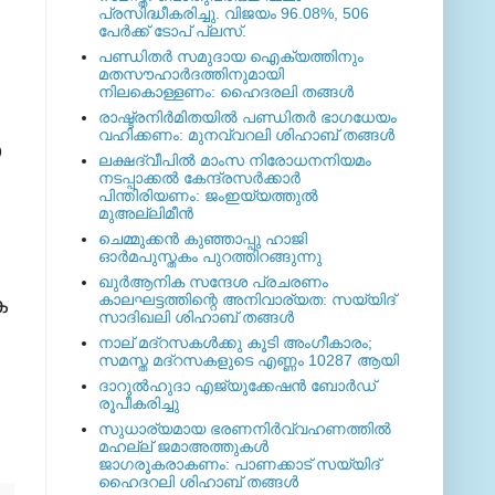
പ്രസിദ്ധീകരിച്ചു. വിജയം 96.08%, 506
പേര്‍ക്ക് ടോപ് പ്ലസ്.
പണ്ഡിതര്‍ സമുദായ ഐക്യത്തിനും
മതസൗഹാര്‍ദത്തിനുമായി
നിലകൊള്ളണം: ഹൈദരലി തങ്ങള്‍
രാഷ്ട്രനിര്‍മിതയില്‍ പണ്ഡിതര്‍ ഭാഗധേയം
വഹിക്കണം: മുനവ്വറലി ശിഹാബ് തങ്ങള്‍
ാ
ലക്ഷദ്വീപില്‍ മാംസ നിരോധനനിയമം
നടപ്പാക്കല്‍ കേന്ദ്രസര്‍ക്കാര്‍
പിന്തിരിയണം: ജംഇയ്യത്തുല്‍
മുഅല്ലിമീന്‍
ചെമ്മുക്കന്‍ കുഞ്ഞാപ്പു ഹാജി
ഓര്‍മപുസ്തകം പുറത്തിറങ്ങുന്നു
ഖുര്‍ആനിക സന്ദേശ പ്രചരണം
കാലഘട്ടത്തിന്റെ അനിവാര്യത: സയ്യിദ്
ക
സാദിഖലി ശിഹാബ് തങ്ങള്‍
നാല് മദ്‌റസകള്‍ക്കു കൂടി അംഗീകാരം;
സമസ്ത മദ്‌റസകളുടെ എണ്ണം 10287 ആയി
ദാറുല്‍ഹുദാ എജ്യുക്കേഷന്‍ ബോര്‍ഡ്
രൂപീകരിച്ചു
സുധാര്യമായ ഭരണനിര്‍വ്വഹണത്തില്‍
മഹല്ല് ജമാഅത്തുകള്‍
ജാഗരൂകരാകണം: പാണക്കാട് സയ്യിദ്
ഹൈദറലി ശിഹാബ് തങ്ങള്‍