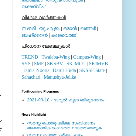
ലക്ഷദ്വീപ്
|
വിദേശ വാര്‍ത്തകള്‍
സൗദി
|
യു.എ.ഇ.
|
ഒമാന്‍
|
ഖത്തര്‍
|
ബഹ്റൈന്‍
|
കുവൈത്ത്
പ്രധാന ലേബലുകള്‍
TREND
|
Twalaba-Wing
|
Campus-Wing
|
SYS
|
SMF
|
SKSBV
|
SKJMCC
|
SKIMVB
|
Jamia-Nooria
|
Darul-Huda
|
SKSSF-State
|
Sahachari
|
Manushya-Jalika
|
Forthcoming Programs
2021-03-10 - ദാറുല്‍ഹുദാ ബിരുദദാനം
News Highlight
ു
.
സമസ്ത പൊതുപരീക്ഷ സംവിധാനം
അക്കാദമിക രംഗത്തെ ഉദാത്ത മാതൃക
്
സമസ്ത: പൊതുപരീക്ഷ ഫലം