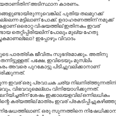
ിയതാണിതിന്
അടിസ്ഥാന
കാരണം
.
്ങളുണ്ടായിരുന്നുവെങ്കില്
പുതിയ
തലമുറക്ക്
,
്ലെന്ന
മട്ടിലാണ്
പോക്ക്
ഉദാഹരണത്തിന്
നമുക്ക്
.
കളാണ്
ഒരൊറ്റ
വിഷയത്തില്
ഇതിനകം
ഇവര്
്ടായ
തെറ്റിപ്പിരിയലിന്
പോലും
മുഖ്യ
ഹേതു
്തകമാണല്ലോ
ഇപ്പോഴും
വിവാദം
?
ുടെ
പാരത്രിക
ജീവിതം
സുഭദ്രമാക്കും
അതിനു
.
തന്നിട്ടുള്ളത്
പക്ഷേ
ഇവിടെയും
മുസ്
ലിം
.
,
രം
അവരെ
പുറകോട്ടു
പിടിച്ചുവലിക്കാനാണ്
രിക്കുന്നത്
.
ുന്ന
ഇവര്
ഒരു
പ്രവാചക
ചര്യ
നിലനിര്
ത്തുന്നതിന്
ജവും
വിഭവവുമെല്ലാം
വിനിയോഗിക്കുന്നത്
,
.
റിയിച്ചതിന്
ശേഷം
ഇക്കാലയളവില്
ഒന്നിലധികം
ന്റെ
കര്യത്തില്
മാത്രം
ഇവര്
പ്രകടിപ്പിച്ചുകഴിഞ്ഞ
നിഷേധത്തിലാണ്
ഒരു
സുന്നത്തിനെ
നിഷേധിക്കാന
.