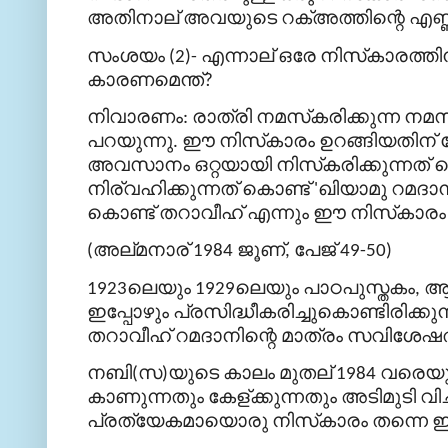
അതിനാല്
അവയുടെ
റക്അത്തിന്റെ
എണ്
സംശയം
എന്നാല്
ഒരേ
നിസ്
കാരത്തി
(2)-
കാരണമെന്ത്
?
നിവാരണം
രാത്രി
നമസ്
കരിക്കുന്ന
നമസ
:
പറയുന്നു
ഈ
നിസ്
കാരം
ഉറങ്ങിയതിന്
.
അവസാനം
ഒറ്റയായി
നിസ്
കരിക്കുന്നത്
ക
നിര്
വഹിക്കുന്നത്
കൊണ്ട്
ഖിയാമു
റമദാന
'
കൊണ്ട്
തറാവീഹ്
എന്നും
ഈ
നിസ്
കാരം
അല്
മനാര്
ജൂണ്
പേജ്
(
1984
,
49-50)
ലെയും
ലെയും
പാഠപുസ്തകം
ആ
1923
1929
,
ഇപ്പോഴും
പ്രസിദ്ധീകരിച്ചുകൊണ്ടിരിക്കുന
തറാവീഹ്
റമദാനിന്റെ
മാത്രം
സവിശേഷത
നബി
സ
യുടെ
കാലം
മുതല്
വരെയു
(
)
1984
കാണുന്നതും
കേള്
ക്കുന്നതും
അടിമുടി
വി
പ്രത്യേകമായൊരു
നിസ്
കാരം
തന്നെ
ഇ