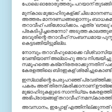
പോലെ
ഓരോരുത്തരും
പറയാന്
തുടങ്ങ
മുന്
കാല
മുജാഹിദുകള്
ക്ക്
ചില
മാദനണ്ഡങ
അത്തരം
മാനദണ്ഡങ്ങളൊന്നും
ബാധകമല
തറാവീഹ്
പരിശോധിക്കാം
എത്ര
ഖൗലു
.
'
'
പ്രകടിപ്പിച്ചതെന്നോ
അടുത്ത
കാലത്തുണ
?
മടവൂരിന്റെ
തറാവീഹ്
സംബന്ധമായ
പുസ
കെട്ടടങ്ങിയിട്ടുമില്ല
.
നോമ്പും
തറാവീഹുമൊക്കെ
വിശ്വാസിയ
വേണ്ടിയാണ്
അല്ലാഹു
അവ
നിശ്ചയിച്ചു
സമൂഹത്തെ
കര്
മനിരതരാക്കുന്നതിന്
പക
കേരളത്തിലെ
ബിദഇകള്
ശ്രമിച്ചുകൊണ്ടി
ഇസ്
ലാമിന്റെ
പേരുപറഞ്ഞ്
പ്രവര്
ത്തിക്ക
പകരം
അത്
തിരസ്
കരിക്കാനാണ്
ഊര്
ജ്
മുജാഹിദുകളുടെ
സാന്നിധ്യം
കേരളത്തില
അഭിപ്രായങ്ങള്
തറാവീഹ്
നമസ്
കാരത്തി
അവസാനം
ഇപ്പോള്
എത്തിനില്
ക്കുന്നത്
,