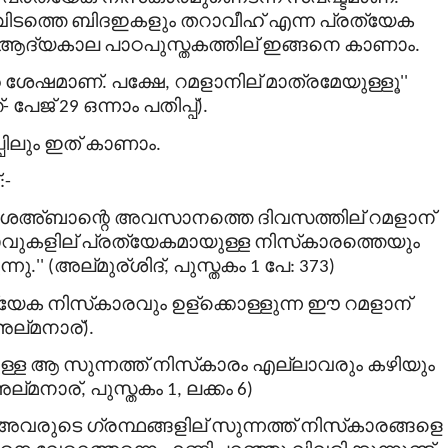
ിടത്തെ
ബിദഇകളും
തറാവീഹ്
എന്ന
പ്രത്യേക
ആദ്യകാല
പാഠപുസ്തകത്തില്
ഇങ്ങനെ
കാണാം
.
െ
ശേഷമാണ്
പക്ഷേ
റമളാനില്
മാത്രമേയുള്ളൂ
.
,
''
്
പേജ്
ഒന്നാം
പതിപ്പ്
-
29
).
പിലും
ഇത്
കാണാം
.
:-
ശഅ്ബാന്റെ
അവസാനത്തെ
ദിവസത്തില്
റമളാന്
വുകളില്
പ്രത്യേകമായുള്ള
നിസ്
കാരത്തെയും
്നു
അല്
മുര്
ശിദ്
പുസ്തകം
പേ
.'' (
,
1
: 373)
്യേക
നിസ്
കാരവും
ഉള്
ക്കൊള്ളുന്ന
ഈ
റമളാന്
അല്
മനാര്
).
ള്ള
ആ
സുന്നത്ത്
നിസ്
കാരം
എല്ലാവരും
കഴിയും
ല്
മനാര്
പുസ്തകം
ലക്കം
,
1,
6)
അവരുടെ
ഗ്രന്ഥങ്ങളില്
സുന്നത്ത്
നിസ്
കാരങ്ങളെ