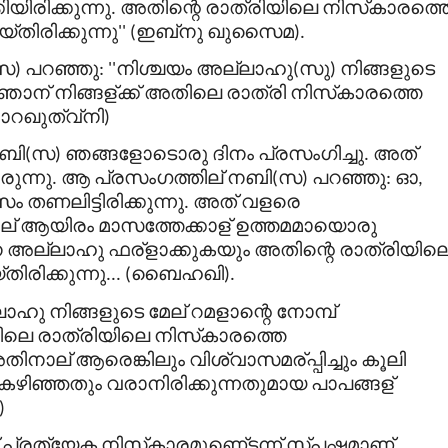
കിയിരിക്കുന്നു
അതിന്റെ
രാത്രിയിലെ
നിസ്
കാരത്ത
.
്തിരിക്കുന്നു
ഇബ്
നു
ഖുസൈമ
'' (
).
സ
പറഞ്ഞു
നിശ്ചയം
അല്ലാഹു
സു
നിങ്ങളുടെ
)
: ''
(
)
ഞാന്
നിങ്ങള്
ക്ക്
അതിലെ
രാത്രി
നിസ്
കാരത്തെ
ാറഖുത്വ്
നി
)
ബി
സ
ഞങ്ങളോടൊരു
ദിനം
പ്രസംഗിച്ചു
അത്
(
)
.
ുന്നു
ആ
പ്രസംഗത്തില്
നബി
സ
പറഞ്ഞു
ഓ
.
(
)
:
,
സം
തണലിട്ടിരിക്കുന്നു
അത്
വളരെ
.
ല്
ആയിരം
മാസത്തേക്കാള്
ഉത്തമമായൊരു
െ
അല്ലാഹു
ഫര്
ളാക്കുകയും
അതിന്റെ
രാത്രിയില
തിരിക്കുന്നു
ബൈഹഖി
... (
).
ലാഹു
നിങ്ങളുടെ
മേല്
റമളാന്റെ
നോമ്പ്
തിലെ
രാത്രിയിലെ
നിസ്
കാരത്തെ
തിനാല്
ആരെങ്കിലും
വിശ്വാസമര്
പ്പിച്ചും
കൂലി
കഴിഞ്ഞതും
വരാനിരിക്കുന്നതുമായ
പാപങ്ങള്
)
പ്രത്യേക
നിസ്
കാരമുണെ്ടന്ന്
സ്പഷ്ടമാണ്
.