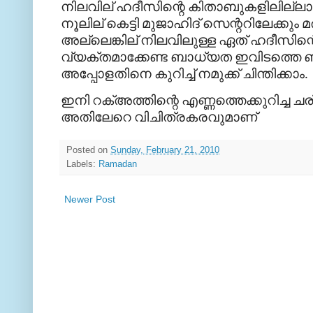
നിലവില്
ഹദീസിന്റെ
കിതാബുകളിലില്ലാ
നൂലില്
കെട്ടി
മുജാഹിദ്
സെന്ററിലേക്കും
മ
അല്ലെങ്കില്
നിലവിലുള്ള
ഏത്
ഹദീസിന്റ
വ്യക്തമാക്കേണ്ട
ബാധ്യത
ഇവിടത്തെ
ബ
അപ്പോളതിനെ
കുറിച്ച്
നമുക്ക്
ചിന്തിക്കാം
.
ഇനി
റക്അത്തിന്റെ
എണ്ണത്തെക്കുറിച്ച
ചര
അതിലേറെ
വിചിത്രകരവുമാണ്
Posted on
Sunday, February 21, 2010
Labels:
Ramadan
Newer Post