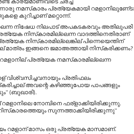
ണ്ട്
കാര്യമാണിവിടെ
ചര്
ച്ച
നൊരു
നമസ്
കാരം
പ്രത്യേകമായി
റമളാനിലുണേ്ട
തുകളെ
കുറിച്ചാണ്
മറ്റൊന്ന്
.
െന്ന
നിഷേധ
നിലപാട്
അപകടകരവും
അതിലുപരി
്രത്യേക
നിസ്
കാരമില്ലെന്ന
വാദത്തിനെതിരാണ്
്രത്യേക
നിസ്
കാരമില്ലെങ്കില്
പിന്നെയെന്തിന്
ല്
മാത്രം
ഇങ്ങനെ
ജമാഅത്തായി
നിസ്
കരിക്കണം
?
റമളാനില്
പ്രത്യേക
നമസ്
കാരമില്ലെന്ന
ള്
വിശ്വസിച്ചവനായും
പ്രതിഫലം
്
കരിച്ചാല്
അവന്റെ
കഴിഞ്ഞുപോയ
പാപങ്ങളും
ും
ബുഖാരി
'' (
).
്
റമളാനിലെ
നോമ്പിനെ
ഫര്
ളാക്കിയിരിക്കുന്നു
.
നിസ്
കാരത്തെയും
സുന്നത്താക്കിയിരിക്കുന്നു
''
യം
റമളാന്
മാസം
ഒരു
പ്രത്യേക
മാസമാണ്
.