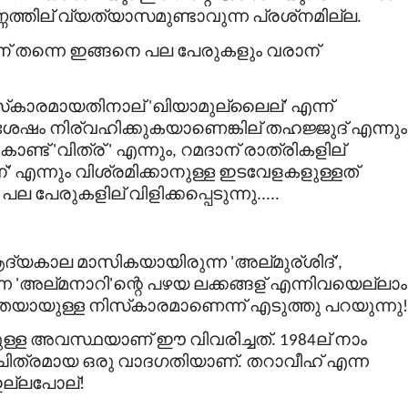
ണത്തില്
വ്യത്യാസമുണ്ടാവുന്ന
പ്രശ്
നമില്ല
.
ന്
തന്നെ
ഇങ്ങനെ
പല
പേരുകളും
വരാന്
്
കാരമായതിനാല്
ഖിയാമുല്ലൈല്
എന്ന്
'
'
ശേഷം
നിര്
വഹിക്കുകയാണെങ്കില്
തഹജ്ജുദ്
എന്നും
ൊണ്ട്
വിത്ര്
എന്നും
റമദാന്
രാത്രികളില്
'
'
,
്
എന്നും
വിശ്രമിക്കാനുള്ള
ഇടവേളകളുള്ളത്
'
പല
പേരുകളില്
വിളിക്കപ്പെടുന്നു
.....
ദ്യകാല
മാസികയായിരുന്ന
അല്
മുര്
ശിദ്
'
',
്ന
അല്
മനാറി
ന്റെ
പഴയ
ലക്കങ്ങള്
എന്നിവയെല്ലാം
'
'
യായുള്ള
നിസ്
കാരമാണെന്ന്
എടുത്തു
പറയുന്നു
!
ള്ള
അവസ്ഥയാണ്
ഈ
വിവരിച്ചത്
ല്
നാം
. 1984
ചിത്രമായ
ഒരു
വാദഗതിയാണ്
തറാവീഹ്
എന്ന
.
ല്ലപോല്
!