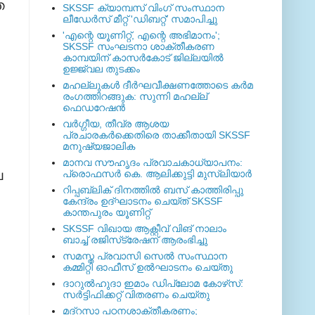
െ
SKSSF ക്യാമ്പസ് വിംഗ് സംസ്ഥാന
ലീഡേർസ് മീറ്റ് 'ഡിബറ്റ്' സമാപിച്ചു
'എന്റെ യൂണിറ്റ്, എന്റെ അഭിമാനം';
SKSSF സംഘടനാ ശാക്തീകരണ
കാമ്പയിന് കാസര്‍കോട് ജില്ലയില്‍
ഉജ്ജ്വല തുടക്കം
മഹല്ലുകള്‍ ദീര്‍ഘവീക്ഷണത്തോടെ കര്‍മ
രംഗത്തിറങ്ങുക: സുന്നി മഹല്ല്
ഫെഡറേഷന്‍
വര്‍ഗ്ഗീയ, തീവ്ര ആശയ
പ്രചാരകര്‍ക്കെതിരെ താക്കീതായി SKSSF
മനുഷ്യജാലിക
മാനവ സൗഹൃദം പ്രവാചകാധ്യാപനം:
െ
പ്രൊഫസർ കെ. ആലിക്കുട്ടി മുസ്ലിയാർ
റിപ്പബ്ലിക് ദിനത്തില്‍ ബസ് കാത്തിരിപ്പു
കേന്ദ്രം ഉദ്ഘാടനം ചെയ്ത്‌ SKSSF
കാന്തപുരം യൂണിറ്റ്
SKSSF വിഖായ ആക്റ്റീവ് വിങ് നാലാം
ബാച്ച് രജിസ്‌ട്രേഷന് ആരംഭിച്ചു
സമസ്ത പ്രവാസി സെല്‍ സംസ്ഥാന
കമ്മിറ്റി ഓഫീസ് ഉല്‍ഘാടനം ചെയ്തു
ദാറുല്‍ഹുദാ ഇമാം ഡിപ്ലോമ കോഴ്‌സ്:
സര്‍ട്ടിഫിക്കറ്റ് വിതരണം ചെയ്തു
മദ്‌റസാ പഠനശാക്തീകരണം;