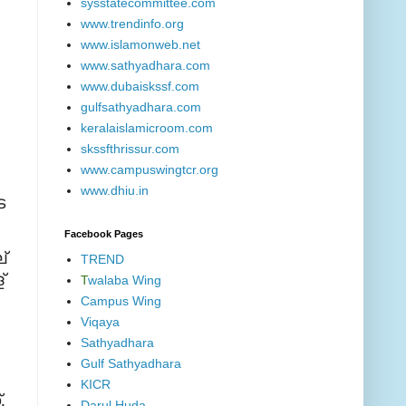
sysstatecommittee.com
www.trendinfo.org
www.islamonweb.net
www.sathyadhara.com
www.dubaiskssf.com
gulfsathyadhara.com
keralaislamicroom.com
skssfthrissur.com
www.campuswingtcr.org
www.dhiu.in
െ
Facebook Pages
്
TREND
്
T
walaba Wing
Campus Wing
Viqaya
Sathyadhara
Gulf Sathyadhara
KICR
്
.
Darul Huda