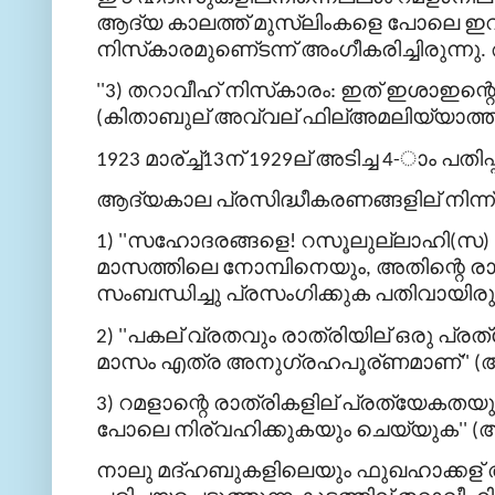
ആദ്യ
കാലത്ത്
മുസ്
ലിംകളെ
പോലെ
ഇവ
നിസ്
കാരമുണെ്ടന്ന്
അംഗീകരിച്ചിരുന്നു
.
തറാവീഹ്
നിസ്
കാരം
ഇത്
ഇശാഇന്റ
''3)
:
കിതാബുല്
അവ്വല്
ഫില്
അമലിയ്യാത്ത
(
മാര്
ച്ച്
ന്
ല്
അടിച്ച
ാം
പതിപ്
1923
13
1929
4-
ആദ്യകാല
പ്രസിദ്ധീകരണങ്ങളില്
നിന്ന്
സഹോദരങ്ങളെ
റസൂലുല്ലാഹി
സ
1) ''
!
(
)
മാസത്തിലെ
നോമ്പിനെയും
അതിന്റെ
രാ
,
സംബന്ധിച്ചു
പ്രസംഗിക്കുക
പതിവായിരുന
പകല്
വ്രതവും
രാത്രിയില്
ഒരു
പ്രത
2) ''
മാസം
എത്ര
അനുഗ്രഹപൂര്
ണമാണ്
'' (
റമളാന്റെ
രാത്രികളില്
പ്രത്യേകതയു
3)
പോലെ
നിര്
വഹിക്കുകയും
ചെയ്യുക
അ
'' (
നാലു
മദ്ഹബുകളിലെയും
ഫുഖഹാക്കള്