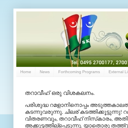
Home
News
Forthcoming Programs
External L
തറാവീഹ് ഒരു വിശകലനം.
പരിശുദ്ധ
റമളാനിനൊപ്പം
അടുത്തകാലത്
കടന്നുവരുന്നു
ചിലര്
കടത്തിക്കൂട്ടുന്നു
റ
.
!
വിതരണവും
തറാവീഹ്
നിസ്
കാരം
അതിന
,
,
അക്കൂട്ടത്തില്
പ്പെടുന്നു
യാതൊരു
തത്ത്
.