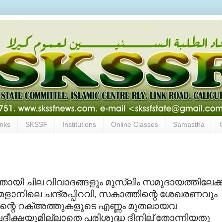
inks
SKSSF
Institutions
Online Classes
Samastha
തായി
ചില
വിവാദങ്ങളും
മുസ്
ലിം
സമുദായത്തിലേക്ക
മളാനിലെ
ചന്ദ്രപ്പിറവി
സകാത്തിന്റെ
ശേഖരണവും
,
്റെ
റക്അത്തുകളുടെ
എണ്ണം
മുതലായവ
വദീക്ഷയുമില്ലാതെ
പരിശുദ്ധ
ദീനില്
തോന്നിയതു