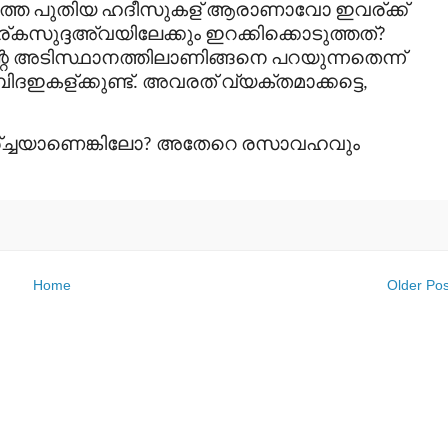
ത്ത
പുതിയ
ഹദീസുകള്
ആരാണാവോ
ഇവര്
ക്ക്
ര്
കസുദ്ദഅ്
വയിലേക്കും
ഇറക്കിക്കൊടുത്തത്
?
െ
അടിസ്ഥാനത്തിലാണിങ്ങനെ
പറയുന്നതെന്ന്
ിദഇകള്
ക്കുണ്ട്
അവരത്
വ്യക്തമാക്കട്ടെ
.
,
്
ച്ചയാണെങ്കിലോ
അതേറെ
രസാവഹവും
?
Home
Older Pos