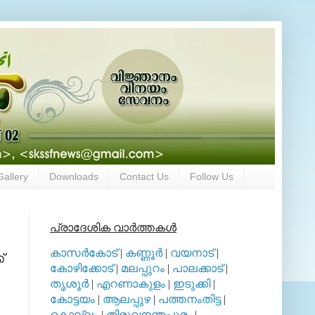
Gallery
Downloads
Contact Us
Follow Us
പ്രാദേശിക വാര്‍ത്തകള്‍
കാസര്‍കോട്
|
കണ്ണൂര്‍
|
വയനാട്
|
്
കോഴിക്കോട്
|
മലപ്പുറം
|
പാലക്കാട്
|
തൃശൂര്‍
|
എറണാകുളം
|
ഇടുക്കി
|
കോട്ടയം
|
ആലപ്പുഴ
|
പത്തനംതിട്ട
|
കൊല്ലം
|
തിരുവനന്തപുരം
|