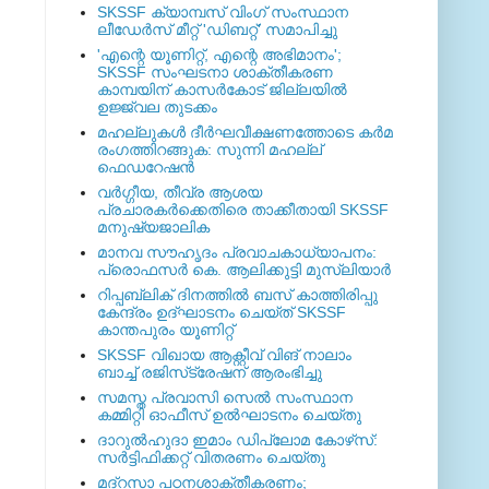
SKSSF ക്യാമ്പസ് വിംഗ് സംസ്ഥാന
ലീഡേർസ് മീറ്റ് 'ഡിബറ്റ്' സമാപിച്ചു
'എന്റെ യൂണിറ്റ്, എന്റെ അഭിമാനം';
SKSSF സംഘടനാ ശാക്തീകരണ
കാമ്പയിന് കാസര്‍കോട് ജില്ലയില്‍
ഉജ്ജ്വല തുടക്കം
മഹല്ലുകള്‍ ദീര്‍ഘവീക്ഷണത്തോടെ കര്‍മ
രംഗത്തിറങ്ങുക: സുന്നി മഹല്ല്
ഫെഡറേഷന്‍
വര്‍ഗ്ഗീയ, തീവ്ര ആശയ
പ്രചാരകര്‍ക്കെതിരെ താക്കീതായി SKSSF
മനുഷ്യജാലിക
മാനവ സൗഹൃദം പ്രവാചകാധ്യാപനം:
പ്രൊഫസർ കെ. ആലിക്കുട്ടി മുസ്ലിയാർ
റിപ്പബ്ലിക് ദിനത്തില്‍ ബസ് കാത്തിരിപ്പു
കേന്ദ്രം ഉദ്ഘാടനം ചെയ്ത്‌ SKSSF
കാന്തപുരം യൂണിറ്റ്
SKSSF വിഖായ ആക്റ്റീവ് വിങ് നാലാം
ബാച്ച് രജിസ്‌ട്രേഷന് ആരംഭിച്ചു
സമസ്ത പ്രവാസി സെല്‍ സംസ്ഥാന
കമ്മിറ്റി ഓഫീസ് ഉല്‍ഘാടനം ചെയ്തു
ദാറുല്‍ഹുദാ ഇമാം ഡിപ്ലോമ കോഴ്‌സ്:
സര്‍ട്ടിഫിക്കറ്റ് വിതരണം ചെയ്തു
മദ്‌റസാ പഠനശാക്തീകരണം;