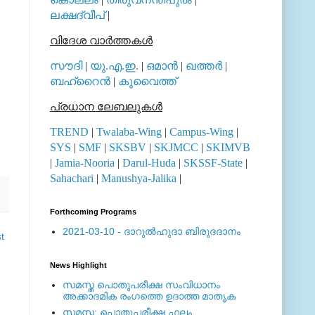
ലക്ഷദ്വീപ്
|
വിദേശ വാര്‍ത്തകള്‍
സൗദി
|
യു.എ.ഇ.
|
ഒമാന്‍
|
ഖത്തര്‍
|
,
ബഹ്റൈന്‍
|
കുവൈത്ത്
പ്രധാന ലേബലുകള്‍
TREND
|
Twalaba-Wing
|
Campus-Wing
|
SYS
|
SMF
|
SKSBV
|
SKJMCC
|
SKIMVB
|
Jamia-Nooria
|
Darul-Huda
|
SKSSF-State
|
Sahachari
|
Manushya-Jalika
|
Forthcoming Programs
2021-03-10 - ദാറുല്‍ഹുദാ ബിരുദദാനം
t
News Highlight
സമസ്ത പൊതുപരീക്ഷ സംവിധാനം
അക്കാദമിക രംഗത്തെ ഉദാത്ത മാതൃക
സമസ്ത: പൊതുപരീക്ഷ ഫലം