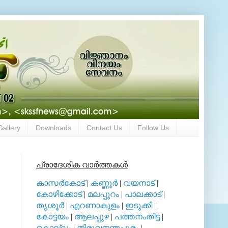
Gallery
Downloads
Contact Us
Follow Us
പ്രാദേശിക വാര്‍ത്തകള്‍
കാസര്‍കോട്
|
കണ്ണൂര്‍
|
വയനാട്
|
കോഴിക്കോട്
|
മലപ്പുറം
|
പാലക്കാട്
|
തൃശൂര്‍
|
എറണാകുളം
|
ഇടുക്കി
|
കോട്ടയം
|
ആലപ്പുഴ
|
പത്തനംതിട്ട
|
കൊല്ലം
|
തിരുവനന്തപുരം
|