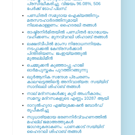
പ്രസിദ്ധീകരിച്ചു. വിജയം 96.08%, 506
പേര്‍ക്ക് ടോപ് പ്ലസ്.
പണ്ഡിതര്‍ സമുദായ ഐക്യത്തിനും
മതസൗഹാര്‍ദത്തിനുമായി
നിലകൊള്ളണം: ഹൈദരലി തങ്ങള്‍
രാഷ്ട്രനിര്‍മിതയില്‍ പണ്ഡിതര്‍ ഭാഗധേയം
വഹിക്കണം: മുനവ്വറലി ശിഹാബ് തങ്ങള്‍
ലക്ഷദ്വീപില്‍ മാംസ നിരോധനനിയമം
നടപ്പാക്കല്‍ കേന്ദ്രസര്‍ക്കാര്‍
പിന്തിരിയണം: ജംഇയ്യത്തുല്‍
മുഅല്ലിമീന്‍
ചെമ്മുക്കന്‍ കുഞ്ഞാപ്പു ഹാജി
ഓര്‍മപുസ്തകം പുറത്തിറങ്ങുന്നു
ഖുര്‍ആനിക സന്ദേശ പ്രചരണം
കാലഘട്ടത്തിന്റെ അനിവാര്യത: സയ്യിദ്
സാദിഖലി ശിഹാബ് തങ്ങള്‍
നാല് മദ്‌റസകള്‍ക്കു കൂടി അംഗീകാരം;
സമസ്ത മദ്‌റസകളുടെ എണ്ണം 10287 ആയി
ദാറുല്‍ഹുദാ എജ്യുക്കേഷന്‍ ബോര്‍ഡ്
രൂപീകരിച്ചു
സുധാര്യമായ ഭരണനിര്‍വ്വഹണത്തില്‍
മഹല്ല് ജമാഅത്തുകള്‍
ജാഗരൂകരാകണം: പാണക്കാട് സയ്യിദ്
ഹൈദറലി ശിഹാബ് തങ്ങള്‍