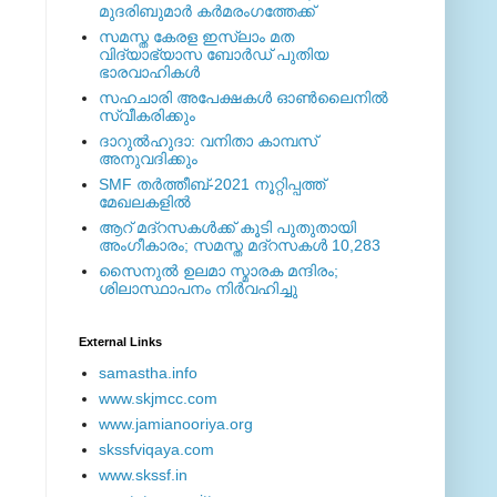
മുദരിബുമാര്‍ കര്‍മരംഗത്തേക്ക്
സമസ്ത കേരള ഇസ്ലാം മത
വിദ്യാഭ്യാസ ബോര്‍ഡ് പുതിയ
ഭാരവാഹികള്‍
സഹചാരി അപേക്ഷകൾ ഓൺലൈനിൽ
സ്വീകരിക്കും
ദാറുല്‍ഹുദാ: വനിതാ കാമ്പസ്
അനുവദിക്കും
SMF തര്‍ത്തീബ്-2021 നൂറ്റിപ്പത്ത്
മേഖലകളില്‍
ആറ് മദ്റസകള്‍ക്ക് കൂടി പുതുതായി
അംഗീകാരം; സമസ്ത മദ്റസകള്‍ 10,283
സൈനുല്‍ ഉലമാ സ്മാരക മന്ദിരം;
ശിലാസ്ഥാപനം നിര്‍വഹിച്ചു
External ‎Links
samastha.info
www.skjmcc.com
www.jamianooriya.org
skssfviqaya.com
www.skssf.in