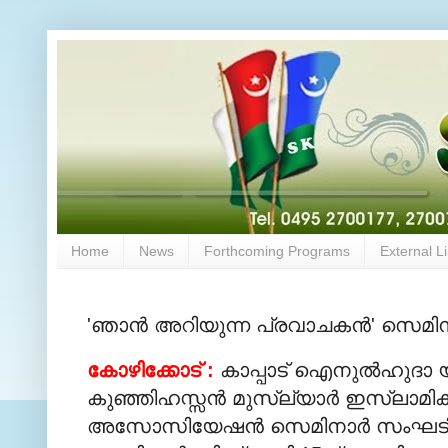
Home
News
Forthcoming Programs
External L
'ഞാന്‍ അറിയുന്ന പ്രവാചകന്‍' സെമിനാ
കോഴിക്കോട് :
കാപ്പാട് ഐനുല്‍ഹുദാ
കുഞ്ഞിഹസ്സന്‍ മുസ്‌ല്യാര്‍ ഇസ്‌ലാമിക
അസോസിയേഷന്‍ സെമിനാര്‍ സംഘടിപ്പിക