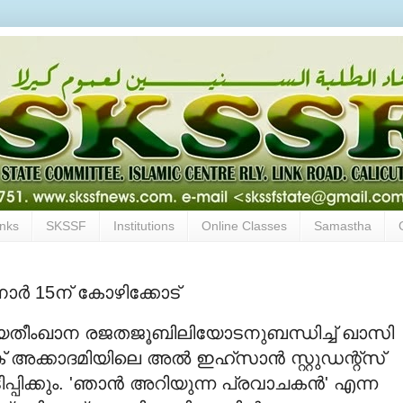
inks
SKSSF
Institutions
Online Classes
Samastha
ര്‍ 15ന് കോഴിക്കോട്
 യതീംഖാന രജതജൂബിലിയോടനുബന്ധിച്ച് ഖാസി
് അക്കാദമിയിലെ അല്‍ ഇഹ്‌സാന്‍ സ്റ്റുഡന്റ്‌സ്
്കും. 'ഞാന്‍ അറിയുന്ന പ്രവാചകന്‍' എന്ന