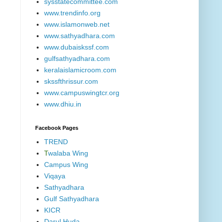
sysstatecommittee.com
www.trendinfo.org
www.islamonweb.net
www.sathyadhara.com
www.dubaiskssf.com
gulfsathyadhara.com
keralaislamicroom.com
skssfthrissur.com
www.campuswingtcr.org
www.dhiu.in
Facebook Pages
TREND
T
walaba Wing
Campus Wing
Viqaya
Sathyadhara
Gulf Sathyadhara
KICR
Darul Huda