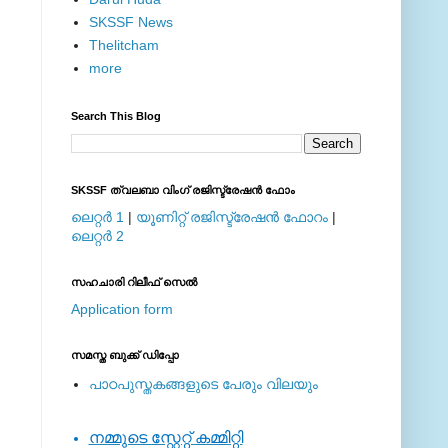
SKSSF News
Thelitcham
more
Search This Blog
SKSSF ത്വലബാ വിംഗ് രജിസ്ട്രേഷന്‍ ഫോം
ലെറ്റര്‍ 1
|
യൂണിറ്റ് രജിസ്ട്രേഷന്‍ ഫോറം
|
ലെറ്റര്‍ 2
സഹചാരി റിലീഫ് സെല്‍
Application form
സമസ്ത ബുക്ക് ഡിപ്പോ
പാഠപുസ്തകങ്ങളുടെ പേരും വിലയും
നമ്മുടെ സ്റ്റേറ്റ് കമ്മിറ്റി