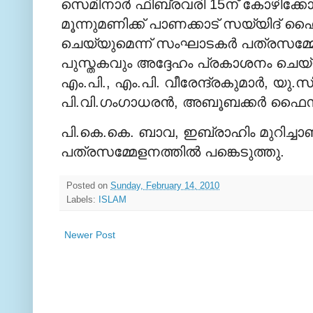
സെമിനാര്‍ ഫിബ്രവരി 15ന് കോഴിക്കോട്
മൂന്നുമണിക്ക് പാണക്കാട് സയ്യിദ് 
ചെയ്യുമെന്ന് സംഘാടകര്‍ പത്രസമ്മേളന
പുസ്തകവും അദ്ദേഹം പ്രകാശനം ചെയ്യ
എം.പി., എം.പി. വീരേന്ദ്രകുമാര്‍, യ
പി.വി.ഗംഗാധരന്‍, അബൂബക്കര്‍ ഫൈസി 
പി.കെ.കെ. ബാവ, ഇബ്രാഹിം മുറിച്ചാണ്ടി
പത്രസമ്മേളനത്തില്‍ പങ്കെടുത്തു.
Posted on
Sunday, February 14, 2010
Labels:
ISLAM
Newer Post