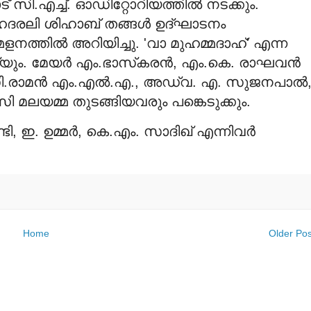
 സി.എച്ച്. ഓഡിറ്റോറിയത്തില്‍ നടക്കും.
ഹൈദരലി ശിഹാബ് തങ്ങള്‍ ഉദ്ഘാടനം
ത്തില്‍ അറിയിച്ചു. 'വാ മുഹമ്മദാഹ്' എന്ന
ും. മേയര്‍ എം.ഭാസ്‌കരന്‍, എം.കെ. രാഘവന്‍
ു.സി.രാമന്‍ എം.എല്‍.എ., അഡ്വ. എ. സുജനപാല്‍
മലയമ്മ തുടങ്ങിയവരും പങ്കെടുക്കും.
, ഇ. ഉമ്മര്‍, കെ.എം. സാദിഖ് എന്നിവര്‍
Home
Older Pos