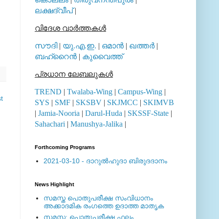
ലക്ഷദ്വീപ്
|
വിദേശ വാര്‍ത്തകള്‍
സൗദി
|
യു.എ.ഇ.
|
ഒമാന്‍
|
ഖത്തര്‍
|
ബഹ്റൈന്‍
|
കുവൈത്ത്
പ്രധാന ലേബലുകള്‍
TREND
|
Twalaba-Wing
|
Campus-Wing
|
t
SYS
|
SMF
|
SKSBV
|
SKJMCC
|
SKIMVB
|
Jamia-Nooria
|
Darul-Huda
|
SKSSF-State
|
Sahachari
|
Manushya-Jalika
|
Forthcoming Programs
2021-03-10 - ദാറുല്‍ഹുദാ ബിരുദദാനം
News Highlight
സമസ്ത പൊതുപരീക്ഷ സംവിധാനം
അക്കാദമിക രംഗത്തെ ഉദാത്ത മാതൃക
സമസ്ത: പൊതുപരീക്ഷ ഫലം