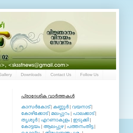
Gallery
Downloads
Contact Us
Follow Us
പ്രാദേശിക വാര്‍ത്തകള്‍
കാസര്‍കോട്
|
കണ്ണൂര്‍
|
വയനാട്
|
കോഴിക്കോട്
|
മലപ്പുറം
|
പാലക്കാട്
|
തൃശൂര്‍
|
എറണാകുളം
|
ഇടുക്കി
|
കോട്ടയം
|
ആലപ്പുഴ
|
പത്തനംതിട്ട
|
കൊല്ലം
|
തിരുവനന്തപുരം
|