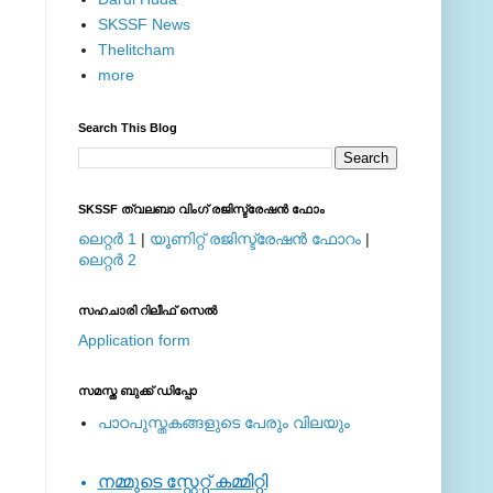
SKSSF News
Thelitcham
more
Search This Blog
SKSSF ത്വലബാ വിംഗ് രജിസ്ട്രേഷന്‍ ഫോം
ലെറ്റര്‍ 1
|
യൂണിറ്റ് രജിസ്ട്രേഷന്‍ ഫോറം
|
ലെറ്റര്‍ 2
സഹചാരി റിലീഫ് സെല്‍
Application form
സമസ്ത ബുക്ക് ഡിപ്പോ
പാഠപുസ്തകങ്ങളുടെ പേരും വിലയും
നമ്മുടെ സ്റ്റേറ്റ് കമ്മിറ്റി