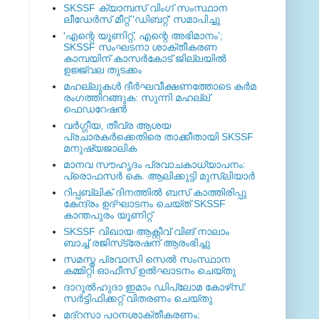
SKSSF ക്യാമ്പസ് വിംഗ് സംസ്ഥാന
ലീഡേർസ് മീറ്റ് 'ഡിബറ്റ്' സമാപിച്ചു
'എന്റെ യൂണിറ്റ്, എന്റെ അഭിമാനം';
SKSSF സംഘടനാ ശാക്തീകരണ
കാമ്പയിന് കാസര്‍കോട് ജില്ലയില്‍
ഉജ്ജ്വല തുടക്കം
മഹല്ലുകള്‍ ദീര്‍ഘവീക്ഷണത്തോടെ കര്‍മ
രംഗത്തിറങ്ങുക: സുന്നി മഹല്ല്
ഫെഡറേഷന്‍
വര്‍ഗ്ഗീയ, തീവ്ര ആശയ
പ്രചാരകര്‍ക്കെതിരെ താക്കീതായി SKSSF
മനുഷ്യജാലിക
മാനവ സൗഹൃദം പ്രവാചകാധ്യാപനം:
പ്രൊഫസർ കെ. ആലിക്കുട്ടി മുസ്ലിയാർ
റിപ്പബ്ലിക് ദിനത്തില്‍ ബസ് കാത്തിരിപ്പു
കേന്ദ്രം ഉദ്ഘാടനം ചെയ്ത്‌ SKSSF
കാന്തപുരം യൂണിറ്റ്
SKSSF വിഖായ ആക്റ്റീവ് വിങ് നാലാം
ബാച്ച് രജിസ്‌ട്രേഷന് ആരംഭിച്ചു
സമസ്ത പ്രവാസി സെല്‍ സംസ്ഥാന
കമ്മിറ്റി ഓഫീസ് ഉല്‍ഘാടനം ചെയ്തു
ദാറുല്‍ഹുദാ ഇമാം ഡിപ്ലോമ കോഴ്‌സ്:
സര്‍ട്ടിഫിക്കറ്റ് വിതരണം ചെയ്തു
മദ്‌റസാ പഠനശാക്തീകരണം;