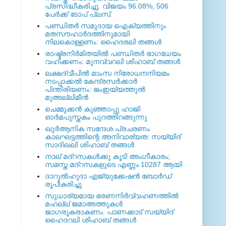
പ്രസിദ്ധീകരിച്ചു. വിജയം 96.08%, 506
പേര്‍ക്ക് ടോപ് പ്ലസ്.
പണ്ഡിതര്‍ സമുദായ ഐക്യത്തിനും
മതസൗഹാര്‍ദത്തിനുമായി
നിലകൊള്ളണം: ഹൈദരലി തങ്ങള്‍
രാഷ്ട്രനിര്‍മിതയില്‍ പണ്ഡിതര്‍ ഭാഗധേയം
വഹിക്കണം: മുനവ്വറലി ശിഹാബ് തങ്ങള്‍
ലക്ഷദ്വീപില്‍ മാംസ നിരോധനനിയമം
നടപ്പാക്കല്‍ കേന്ദ്രസര്‍ക്കാര്‍
പിന്തിരിയണം: ജംഇയ്യത്തുല്‍
മുഅല്ലിമീന്‍
ചെമ്മുക്കന്‍ കുഞ്ഞാപ്പു ഹാജി
ഓര്‍മപുസ്തകം പുറത്തിറങ്ങുന്നു
ഖുര്‍ആനിക സന്ദേശ പ്രചരണം
കാലഘട്ടത്തിന്റെ അനിവാര്യത: സയ്യിദ്
സാദിഖലി ശിഹാബ് തങ്ങള്‍
നാല് മദ്‌റസകള്‍ക്കു കൂടി അംഗീകാരം;
സമസ്ത മദ്‌റസകളുടെ എണ്ണം 10287 ആയി
ദാറുല്‍ഹുദാ എജ്യുക്കേഷന്‍ ബോര്‍ഡ്
രൂപീകരിച്ചു
സുധാര്യമായ ഭരണനിര്‍വ്വഹണത്തില്‍
മഹല്ല് ജമാഅത്തുകള്‍
ജാഗരൂകരാകണം: പാണക്കാട് സയ്യിദ്
ഹൈദറലി ശിഹാബ് തങ്ങള്‍