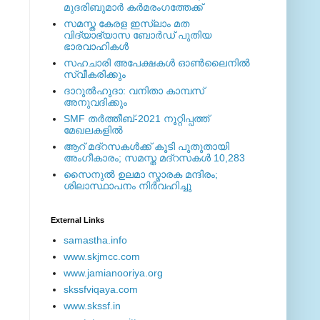
മുദരിബുമാര്‍ കര്‍മരംഗത്തേക്ക്
സമസ്ത കേരള ഇസ്ലാം മത
വിദ്യാഭ്യാസ ബോര്‍ഡ് പുതിയ
ഭാരവാഹികള്‍
സഹചാരി അപേക്ഷകൾ ഓൺലൈനിൽ
സ്വീകരിക്കും
ദാറുല്‍ഹുദാ: വനിതാ കാമ്പസ്
അനുവദിക്കും
SMF തര്‍ത്തീബ്-2021 നൂറ്റിപ്പത്ത്
മേഖലകളില്‍
ആറ് മദ്റസകള്‍ക്ക് കൂടി പുതുതായി
അംഗീകാരം; സമസ്ത മദ്റസകള്‍ 10,283
സൈനുല്‍ ഉലമാ സ്മാരക മന്ദിരം;
ശിലാസ്ഥാപനം നിര്‍വഹിച്ചു
External ‎Links
samastha.info
www.skjmcc.com
www.jamianooriya.org
skssfviqaya.com
www.skssf.in