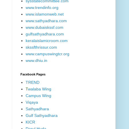
sysstatecommittee.com
www.trendinfo.org
www.islamonweb.net
www.sathyadhara.com
www.dubaiskssf.com
gulfsathyadhara.com
keralaislamicroom.com
skssfthrissur.com
www.campuswingtcr.org
www.dhiu.in
Facebook Pages
TREND
T
walaba Wing
Campus Wing
Viqaya
Sathyadhara
Gulf Sathyadhara
KICR
Darul Huda