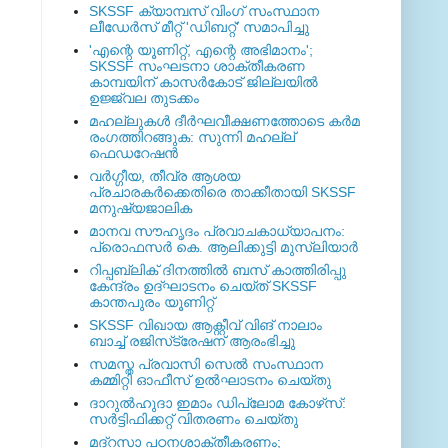
SKSSF ക്യാമ്പസ് വിംഗ് സംസ്ഥാന
ലീഡേർസ് മീറ്റ് 'ഡിബറ്റ്' സമാപിച്ചു
'എന്റെ യൂണിറ്റ്, എന്റെ അഭിമാനം';
SKSSF സംഘടനാ ശാക്തീകരണ
കാമ്പയിന് കാസര്‍കോട് ജില്ലയില്‍
ഉജ്ജ്വല തുടക്കം
മഹല്ലുകള്‍ ദീര്‍ഘവീക്ഷണത്തോടെ കര്‍മ
രംഗത്തിറങ്ങുക: സുന്നി മഹല്ല്
ഫെഡറേഷന്‍
വര്‍ഗ്ഗീയ, തീവ്ര ആശയ
പ്രചാരകര്‍ക്കെതിരെ താക്കീതായി SKSSF
മനുഷ്യജാലിക
മാനവ സൗഹൃദം പ്രവാചകാധ്യാപനം:
പ്രൊഫസർ കെ. ആലിക്കുട്ടി മുസ്ലിയാർ
റിപ്പബ്ലിക് ദിനത്തില്‍ ബസ് കാത്തിരിപ്പു
കേന്ദ്രം ഉദ്ഘാടനം ചെയ്ത്‌ SKSSF
കാന്തപുരം യൂണിറ്റ്
SKSSF വിഖായ ആക്റ്റീവ് വിങ് നാലാം
ബാച്ച് രജിസ്‌ട്രേഷന് ആരംഭിച്ചു
സമസ്ത പ്രവാസി സെല്‍ സംസ്ഥാന
കമ്മിറ്റി ഓഫീസ് ഉല്‍ഘാടനം ചെയ്തു
ദാറുല്‍ഹുദാ ഇമാം ഡിപ്ലോമ കോഴ്‌സ്:
സര്‍ട്ടിഫിക്കറ്റ് വിതരണം ചെയ്തു
മദ്‌റസാ പഠനശാക്തീകരണം;