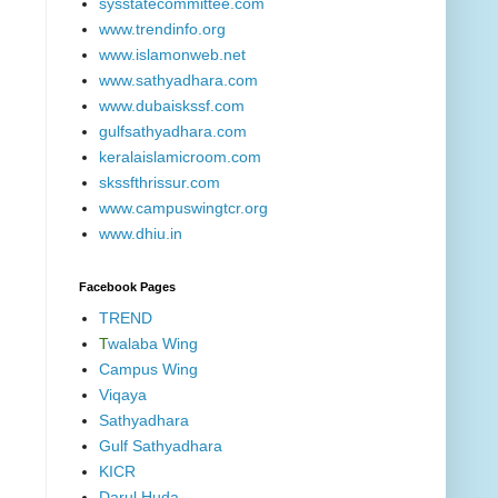
sysstatecommittee.com
www.trendinfo.org
www.islamonweb.net
www.sathyadhara.com
www.dubaiskssf.com
gulfsathyadhara.com
keralaislamicroom.com
skssfthrissur.com
www.campuswingtcr.org
www.dhiu.in
Facebook Pages
TREND
T
walaba Wing
Campus Wing
Viqaya
Sathyadhara
Gulf Sathyadhara
KICR
Darul Huda