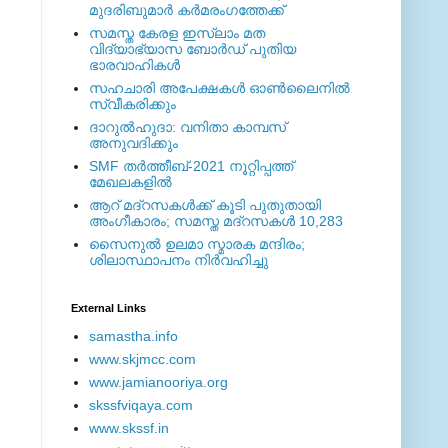
മുദരിബുമാര്‍ കര്‍മരംഗത്തേക്ക്
സമസ്ത കേരള ഇസ്ലാം മത
വിദ്യാഭ്യാസ ബോര്‍ഡ് പുതിയ
ഭാരവാഹികള്‍
സഹചാരി അപേക്ഷകൾ ഓൺലൈനിൽ
സ്വീകരിക്കും
ദാറുല്‍ഹുദാ: വനിതാ കാമ്പസ്
അനുവദിക്കും
SMF തര്‍ത്തീബ്-2021 നൂറ്റിപ്പത്ത്
മേഖലകളില്‍
ആറ് മദ്റസകള്‍ക്ക് കൂടി പുതുതായി
അംഗീകാരം; സമസ്ത മദ്റസകള്‍ 10,283
സൈനുല്‍ ഉലമാ സ്മാരക മന്ദിരം;
ശിലാസ്ഥാപനം നിര്‍വഹിച്ചു
External ‎Links
samastha.info
www.skjmcc.com
www.jamianooriya.org
skssfviqaya.com
www.skssf.in