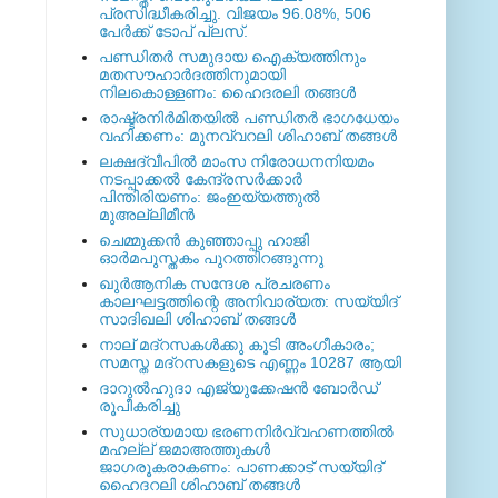
പ്രസിദ്ധീകരിച്ചു. വിജയം 96.08%, 506
പേര്‍ക്ക് ടോപ് പ്ലസ്.
പണ്ഡിതര്‍ സമുദായ ഐക്യത്തിനും
മതസൗഹാര്‍ദത്തിനുമായി
നിലകൊള്ളണം: ഹൈദരലി തങ്ങള്‍
രാഷ്ട്രനിര്‍മിതയില്‍ പണ്ഡിതര്‍ ഭാഗധേയം
വഹിക്കണം: മുനവ്വറലി ശിഹാബ് തങ്ങള്‍
ലക്ഷദ്വീപില്‍ മാംസ നിരോധനനിയമം
നടപ്പാക്കല്‍ കേന്ദ്രസര്‍ക്കാര്‍
പിന്തിരിയണം: ജംഇയ്യത്തുല്‍
മുഅല്ലിമീന്‍
ചെമ്മുക്കന്‍ കുഞ്ഞാപ്പു ഹാജി
ഓര്‍മപുസ്തകം പുറത്തിറങ്ങുന്നു
ഖുര്‍ആനിക സന്ദേശ പ്രചരണം
കാലഘട്ടത്തിന്റെ അനിവാര്യത: സയ്യിദ്
സാദിഖലി ശിഹാബ് തങ്ങള്‍
നാല് മദ്‌റസകള്‍ക്കു കൂടി അംഗീകാരം;
സമസ്ത മദ്‌റസകളുടെ എണ്ണം 10287 ആയി
ദാറുല്‍ഹുദാ എജ്യുക്കേഷന്‍ ബോര്‍ഡ്
രൂപീകരിച്ചു
സുധാര്യമായ ഭരണനിര്‍വ്വഹണത്തില്‍
മഹല്ല് ജമാഅത്തുകള്‍
ജാഗരൂകരാകണം: പാണക്കാട് സയ്യിദ്
ഹൈദറലി ശിഹാബ് തങ്ങള്‍