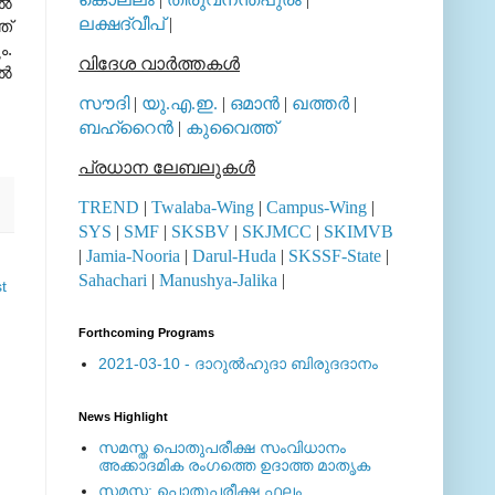
്‍
ലക്ഷദ്വീപ്
|
്‌
.
വിദേശ വാര്‍ത്തകള്‍
്‍
സൗദി
|
യു.എ.ഇ.
|
ഒമാന്‍
|
ഖത്തര്‍
|
ബഹ്റൈന്‍
|
കുവൈത്ത്
പ്രധാന ലേബലുകള്‍
TREND
|
Twalaba-Wing
|
Campus-Wing
|
SYS
|
SMF
|
SKSBV
|
SKJMCC
|
SKIMVB
|
Jamia-Nooria
|
Darul-Huda
|
SKSSF-State
|
Sahachari
|
Manushya-Jalika
|
t
Forthcoming Programs
2021-03-10 - ദാറുല്‍ഹുദാ ബിരുദദാനം
News Highlight
സമസ്ത പൊതുപരീക്ഷ സംവിധാനം
അക്കാദമിക രംഗത്തെ ഉദാത്ത മാതൃക
സമസ്ത: പൊതുപരീക്ഷ ഫലം