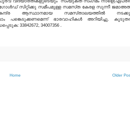
പൂർവ വിദ്യാര്തികളുടെയും സംയുക്ത സംഗമം നാളെ(ഏപ്രില
 ഗോള്‍ഡ്‌ സിറ്റിക്കു സമീപമുള്ള സമസ്‌ത കേരള സുന്നീ ജമാഅത്ത
േന്ദ്ര ആസ്ഥാനമായ സമസ്‌താലയത്തില്‍ നടക്കും
്ലാം പങ്കെടുക്കണമെന്ന്‌ ഭാരവാഹികള്‍ അറിയിച്ചു. കൂടുതല
്ധപ്പെടുക: 33842672, 34007356 .
Home
Older Pos