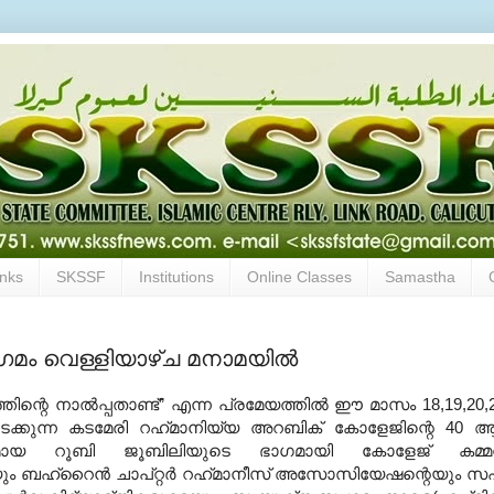
inks
SKSSF
Institutions
Online Classes
Samastha
മം വെള്ളിയാഴ്ച മനാമയില്‍
ിന്റെ നാല്‍പ്പതാണ്ട്‌” എന്ന പ്രമേയത്തില്‍ ഈ മാസം 18,19,20,
ടക്കുന്ന കടമേരി റഹ്‌മാനിയ്യ അറബിക്‌ കോളേജിന്റെ 40 
മായ റൂബി ജൂബിലിയുടെ ഭാഗമായി കോളേജ്‌ കമ്മറ്
 ബഹ്‌റൈന്‍ ചാപ്‌റ്റര്‍ റഹ്‌മാനീസ്‌ അസോസിയേഷന്റെയും 