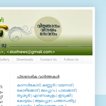
Gallery
Downloads
Contact Us
Follow Us
പ്രാദേശിക വാര്‍ത്തകള്‍
കാസര്‍കോട്
|
കണ്ണൂര്‍
|
വയനാട്
|
21
കോഴിക്കോട്
|
മലപ്പുറം
|
പാലക്കാട്
|
ആം
തൃശൂര്‍
|
എറണാകുളം
|
ഇടുക്കി
|
റി
കോട്ടയം
|
ആലപ്പുഴ
|
പത്തനംതിട്ട
|
സഹ
കൊല്ലം
|
തിരുവനന്തപുരം
|