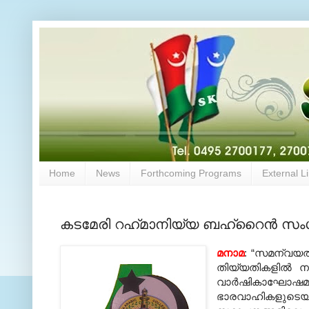
Home
News
Forthcoming Programs
External L
കടമേരി റഹ്‌മാനിയ്യ ബഹ്‌റൈന്‍ സംഗ
മനാമ
: “സമന്വയത്ത
തിയ്യതികളില്‍ ന
വാര്‍ഷികാഘോഷ
ഭാരവാഹികളുടെയും