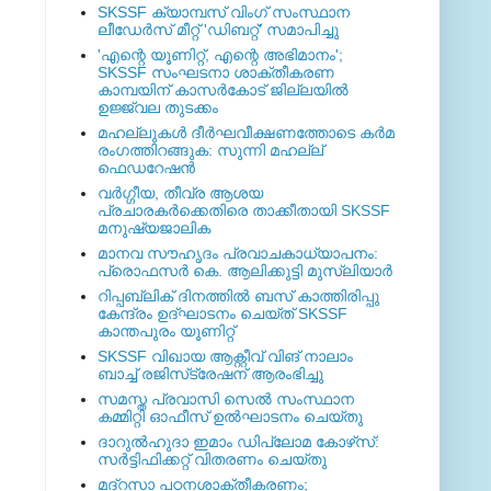
SKSSF ക്യാമ്പസ് വിംഗ് സംസ്ഥാന
ലീഡേർസ് മീറ്റ് 'ഡിബറ്റ്' സമാപിച്ചു
'എന്റെ യൂണിറ്റ്, എന്റെ അഭിമാനം';
SKSSF സംഘടനാ ശാക്തീകരണ
കാമ്പയിന് കാസര്‍കോട് ജില്ലയില്‍
ഉജ്ജ്വല തുടക്കം
മഹല്ലുകള്‍ ദീര്‍ഘവീക്ഷണത്തോടെ കര്‍മ
രംഗത്തിറങ്ങുക: സുന്നി മഹല്ല്
ഫെഡറേഷന്‍
വര്‍ഗ്ഗീയ, തീവ്ര ആശയ
പ്രചാരകര്‍ക്കെതിരെ താക്കീതായി SKSSF
മനുഷ്യജാലിക
മാനവ സൗഹൃദം പ്രവാചകാധ്യാപനം:
പ്രൊഫസർ കെ. ആലിക്കുട്ടി മുസ്ലിയാർ
റിപ്പബ്ലിക് ദിനത്തില്‍ ബസ് കാത്തിരിപ്പു
കേന്ദ്രം ഉദ്ഘാടനം ചെയ്ത്‌ SKSSF
കാന്തപുരം യൂണിറ്റ്
SKSSF വിഖായ ആക്റ്റീവ് വിങ് നാലാം
ബാച്ച് രജിസ്‌ട്രേഷന് ആരംഭിച്ചു
സമസ്ത പ്രവാസി സെല്‍ സംസ്ഥാന
കമ്മിറ്റി ഓഫീസ് ഉല്‍ഘാടനം ചെയ്തു
ദാറുല്‍ഹുദാ ഇമാം ഡിപ്ലോമ കോഴ്‌സ്:
സര്‍ട്ടിഫിക്കറ്റ് വിതരണം ചെയ്തു
മദ്‌റസാ പഠനശാക്തീകരണം;