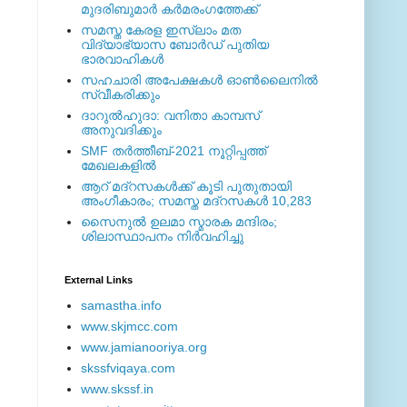
മുദരിബുമാര്‍ കര്‍മരംഗത്തേക്ക്
സമസ്ത കേരള ഇസ്ലാം മത
വിദ്യാഭ്യാസ ബോര്‍ഡ് പുതിയ
ഭാരവാഹികള്‍
സഹചാരി അപേക്ഷകൾ ഓൺലൈനിൽ
സ്വീകരിക്കും
ദാറുല്‍ഹുദാ: വനിതാ കാമ്പസ്
അനുവദിക്കും
SMF തര്‍ത്തീബ്-2021 നൂറ്റിപ്പത്ത്
മേഖലകളില്‍
ആറ് മദ്റസകള്‍ക്ക് കൂടി പുതുതായി
അംഗീകാരം; സമസ്ത മദ്റസകള്‍ 10,283
സൈനുല്‍ ഉലമാ സ്മാരക മന്ദിരം;
ശിലാസ്ഥാപനം നിര്‍വഹിച്ചു
External ‎Links
samastha.info
www.skjmcc.com
www.jamianooriya.org
skssfviqaya.com
www.skssf.in