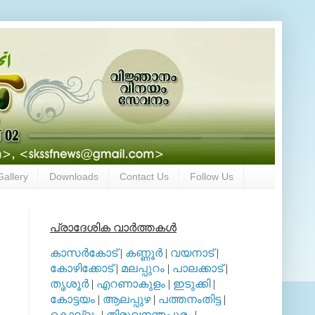
Gallery
Downloads
Contact Us
Follow Us
പ്രാദേശിക വാര്‍ത്തകള്‍
കാസര്‍കോട്
|
കണ്ണൂര്‍
|
വയനാട്
|
കോഴിക്കോട്
|
മലപ്പുറം
|
പാലക്കാട്
|
തൃശൂര്‍
|
എറണാകുളം
|
ഇടുക്കി
|
കോട്ടയം
|
ആലപ്പുഴ
|
പത്തനംതിട്ട
|
കൊല്ലം
|
തിരുവനന്തപുരം
|