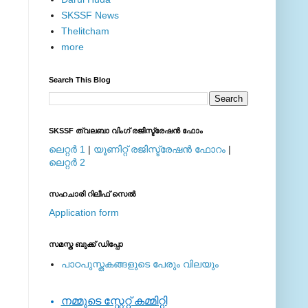
SKSSF News
Thelitcham
more
Search This Blog
SKSSF ത്വലബാ വിംഗ് രജിസ്ട്രേഷന്‍ ഫോം
ലെറ്റര്‍ 1
|
യൂണിറ്റ് രജിസ്ട്രേഷന്‍ ഫോറം
|
ലെറ്റര്‍ 2
സഹചാരി റിലീഫ് സെല്‍
Application form
സമസ്ത ബുക്ക് ഡിപ്പോ
പാഠപുസ്തകങ്ങളുടെ പേരും വിലയും
നമ്മുടെ സ്റ്റേറ്റ് കമ്മിറ്റി