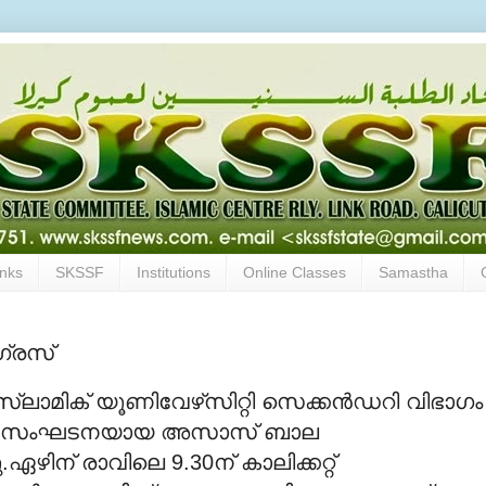
inks
SKSSF
Institutions
Online Classes
Samastha
ഗ്രസ്
സ്‌ലാമിക് യൂണിവേഴ്‌സിറ്റി സെക്കന്‍ഡറി വിഭാഗം
്യാര്‍ഥി സംഘടനയായ അസാസ് ബാല
ഏഴിന് രാവിലെ 9.30ന് കാലിക്കറ്റ്