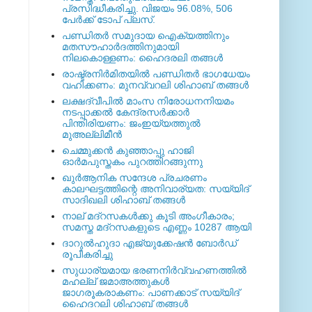
പ്രസിദ്ധീകരിച്ചു. വിജയം 96.08%, 506
പേര്‍ക്ക് ടോപ് പ്ലസ്.
പണ്ഡിതര്‍ സമുദായ ഐക്യത്തിനും
മതസൗഹാര്‍ദത്തിനുമായി
നിലകൊള്ളണം: ഹൈദരലി തങ്ങള്‍
രാഷ്ട്രനിര്‍മിതയില്‍ പണ്ഡിതര്‍ ഭാഗധേയം
വഹിക്കണം: മുനവ്വറലി ശിഹാബ് തങ്ങള്‍
ലക്ഷദ്വീപില്‍ മാംസ നിരോധനനിയമം
നടപ്പാക്കല്‍ കേന്ദ്രസര്‍ക്കാര്‍
പിന്തിരിയണം: ജംഇയ്യത്തുല്‍
മുഅല്ലിമീന്‍
ചെമ്മുക്കന്‍ കുഞ്ഞാപ്പു ഹാജി
ഓര്‍മപുസ്തകം പുറത്തിറങ്ങുന്നു
ഖുര്‍ആനിക സന്ദേശ പ്രചരണം
കാലഘട്ടത്തിന്റെ അനിവാര്യത: സയ്യിദ്
സാദിഖലി ശിഹാബ് തങ്ങള്‍
നാല് മദ്‌റസകള്‍ക്കു കൂടി അംഗീകാരം;
സമസ്ത മദ്‌റസകളുടെ എണ്ണം 10287 ആയി
ദാറുല്‍ഹുദാ എജ്യുക്കേഷന്‍ ബോര്‍ഡ്
രൂപീകരിച്ചു
സുധാര്യമായ ഭരണനിര്‍വ്വഹണത്തില്‍
മഹല്ല് ജമാഅത്തുകള്‍
ജാഗരൂകരാകണം: പാണക്കാട് സയ്യിദ്
ഹൈദറലി ശിഹാബ് തങ്ങള്‍