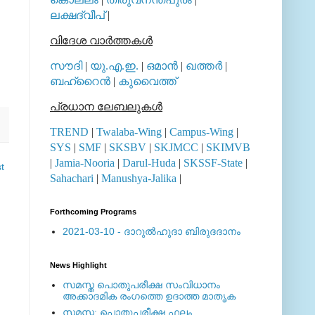
ലക്ഷദ്വീപ്
|
വിദേശ വാര്‍ത്തകള്‍
സൗദി
|
യു.എ.ഇ.
|
ഒമാന്‍
|
ഖത്തര്‍
|
ബഹ്റൈന്‍
|
കുവൈത്ത്
പ്രധാന ലേബലുകള്‍
TREND
|
Twalaba-Wing
|
Campus-Wing
|
SYS
|
SMF
|
SKSBV
|
SKJMCC
|
SKIMVB
|
Jamia-Nooria
|
Darul-Huda
|
SKSSF-State
|
t
Sahachari
|
Manushya-Jalika
|
Forthcoming Programs
2021-03-10 - ദാറുല്‍ഹുദാ ബിരുദദാനം
News Highlight
സമസ്ത പൊതുപരീക്ഷ സംവിധാനം
അക്കാദമിക രംഗത്തെ ഉദാത്ത മാതൃക
സമസ്ത: പൊതുപരീക്ഷ ഫലം