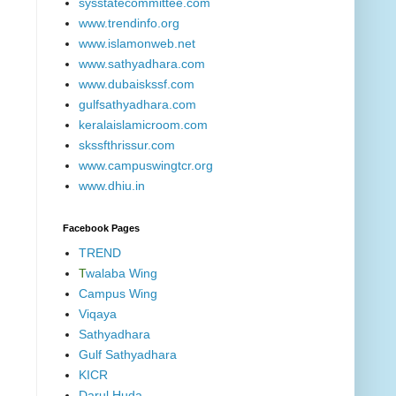
sysstatecommittee.com
www.trendinfo.org
www.islamonweb.net
www.sathyadhara.com
www.dubaiskssf.com
gulfsathyadhara.com
keralaislamicroom.com
skssfthrissur.com
www.campuswingtcr.org
www.dhiu.in
Facebook Pages
TREND
T
walaba Wing
Campus Wing
Viqaya
Sathyadhara
Gulf Sathyadhara
KICR
Darul Huda