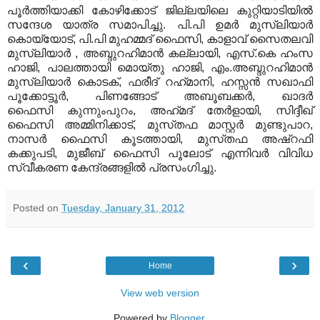
പൂര്‍ത്തിയാക്കി കോഴിക്കോട്‌ ജില്ലയിലെ കുറ്റിയാടിയില്‍
സന്ദേശ യാത്ര സമാപിച്ചു. പി.പി ഉമര്‍ മുസ്‌ലിയാര്‍
കൊയ്യോട്‌, പി.പി മുഹമ്മദ്‌ ഫൈസി, കാളാവ്‌ സൈതലവി
മുസ്‌ലിയാര്‍ , അബ്ദുറഹിമാന്‍ കല്ലായി, എസ്‌.കെ ഹംസ
ഹാജി, പാലത്തായി മൊയ്‌തു ഹാജി, എം.അബ്ദുറഹിമാന്‍
മുസ്‌ലിയാര്‍ കൊടക്‌, ഫരീദ്‌ റഹ്‌മാനി, ഹസ്സന്‍ സഖാഫി
പൂക്കോട്ടൂര്‍, പിണങ്ങോട്‌ അബൂബക്കര്‍, ഖാദര്‍
ഫൈസി കുന്നുംപുറം, അഹ്‌മദ്‌ തേര്‍ളായി, സിദ്ദീഖ്‌
ഫൈസി അമ്മിനിക്കാട്‌, മുസ്‌തഫ മാസ്റ്റര്‍ മുണ്ടുപാറ,
നാസര്‍ ഫൈസി കൂടത്തായി, മുസ്‌തഫ അഷ്‌റഫി
കക്കുപടി, മുജീബ്‌ ഫൈസി പൂലോട്‌ എന്നിവര്‍ വിവിധ
സ്വീകരണ കേന്ദ്രങ്ങളില്‍ പ്രസംഗിച്ചു.
Posted on
Tuesday, January 31, 2012
‹
›
Home
View web version
Powered by
Blogger
.