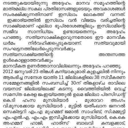
നടത്തുകയായിരുന്നു അദ്ദേഹം. മാനവ സമൂഹത്തിന്റെ
മാത്രമല്ല സകല
പ്രതിഭാസങ്ങളുടെയും അവകാശങ്ങള്‍
സംരക്ഷിക്കുന്നതിനാണ്‌ ഇസ്‌ലാം ലോകത്ത്‌ വന്നത്‌.
ഇക്കാര്യത്തില്‍
ഇസ്‌ലാം വന്‍ വിജയം വരിച്ചതിന്റെ
സാക്ഷ്യമാണ്‌ എല്ലാ ഭൂപ്രദേശങ്ങളിലും ഇസ്‌ലാമിന്റെ
സജീവ സാന്നിധ്യം
ഉണ്ടായതെന്നും അദ്ദേഹം
പറഞ്ഞു.
സത്യസാക്ഷികളാവുന്നതോടെ ഈ മാനവീക
ധര്‍മം നിര്‍വഹിക്കപ്പെടുകയാണ്‌. സത്യവുമായി
സംഘ
ട്ടനത്തിലേര്‍പ്പെടുന്നവര്‍ക്കും
സത്യസാക്ഷ്യത്തിന്റെ അന്തഃസത്ത
ഉള്‍കൊള്ളാത്തവര്‍ക്കും
മാനവീകത
ഉണര്‍ത്താനാവില്ലെന്നും അദ്ദേഹം പറഞ്ഞു.
2012 ജനുവരി 23 തിങ്കള്‍ കന്യാകുമാരി കുളച്ചലില്‍ നിന്നും
ആരംഭിച്ച സന്ദേശ യാത്ര 11 ജില്ലകളിലെ 38 സ്വീകരണ
സമ്മേളനങ്ങളില്‍ സംബന്ധിച്ച്‌ 30ന്‌ തിങ്കളാഴ്‌ച രാവിലെ
വയനാട്‌ ജില്ലയിലേക്ക്‌ കടന്നു. വൈത്തിരിയില്‍ വെച്ച്‌
സമസ്‌ത കേരള ജംഇയ്യത്തുല്‍ ഉലമ ജില്ലാ പ്രസിഡന്റ്‌
കെ.ടി ഹംസ മുസ്‌ലിയാര്‍ , മുശാവറ അംഗം
വി.മൂസക്കോയ മുസ്‌ലിയാര്‍ , മുട്ടില്‍ യതീംഖാന ജനറല്‍
സെക്രട്ടറി എം.എ മുഹമ്മദ്‌ ജമാല്‍ സാഹിബ്‌, സി.മമ്മുട്ടി
എം.എല്‍.എ, എം.എം ഇമ്പിച്ചിക്കോയ മുസ്‌ലിയാര്‍, കെ.കെ
അഹമ്മദ്‌ ഹാജി, ഹാരിസ്‌ ബാഖവി കമ്പളക്കാട്‌,