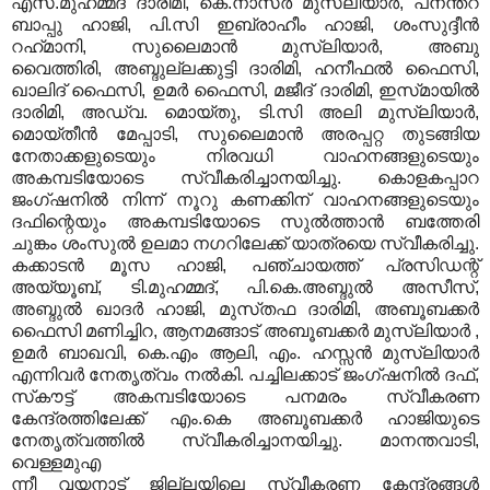
എസ്‌.മുഹമ്മദ്‌ ദാരിമി, കെ.നാസര്‍ മുസ്‌ലിയാര്‍, പനന്തറ
ബാപ്പു ഹാജി, പി.സി ഇബ്രാഹീം ഹാജി, ശംസുദ്ദീന്‍
റഹ്‌മാനി, സുലൈമാന്‍ മുസ്‌ലിയാര്‍, അബു
വൈത്തിരി, അബ്ദുല്ലക്കുട്ടി ദാരിമി, ഹനീഫല്‍ ഫൈസി,
ഖാലിദ്‌ ഫൈസി, ഉമര്‍ ഫൈസി, മജീദ്‌ ദാരിമി, ഇസ്‌മായില്‍
ദാരിമി, അഡ്വ. മൊയ്‌തു, ടി.സി അലി മുസ്‌ലിയാര്‍,
മൊയ്‌തീന്‍ മേപ്പാടി, സുലൈമാന്‍ അരപ്പറ്റ തുടങ്ങിയ
നേതാക്കളുടെയും നിരവധി വാഹനങ്ങളുടെയും
അകമ്പടിയോടെ സ്വീകരിച്ചാനയിച്ചു. കൊളകപ്പാറ
ജംഗ്‌ഷനില്‍ നിന്ന്‌ നൂറു കണക്കിന്‌ വാഹനങ്ങളുടെയും
ദഫിന്റെയും അകമ്പടിയോടെ സുല്‍ത്താന്‍ ബത്തേരി
ചുങ്കം ശംസുല്‍ ഉലമാ നഗറിലേക്ക്‌ യാത്രയെ സ്വീകരിച്ചു.
കക്കാടന്‍ മൂസ ഹാജി, പഞ്ചായത്ത്‌ പ്രസിഡന്റ്‌
അയ്യൂബ്‌, ടി.മുഹമ്മദ്‌, പി.കെ.അബ്ദുല്‍ അസീസ്‌,
അബ്ദുല്‍ ഖാദര്‍ ഹാജി, മുസ്‌തഫ ദാരിമി, അബൂബക്കര്‍
ഫൈസി മണിച്ചിറ, ആനമങ്ങാട്‌ അബൂബക്കര്‍ മുസ്‌ലിയാര്‍ ,
ഉമര്‍ ബാഖവി, കെ.എം ആലി, എം. ഹസ്സന്‍ മുസ്‌ലിയാര്‍
എന്നിവര്‍ നേതൃത്വം നല്‍കി. പച്ചിലക്കാട്‌ ജംഗ്‌ഷനില്‍ ദഫ്‌,
സ്‌കൗട്ട്‌ അകമ്പടിയോടെ പനമരം സ്വീകരണ
കേന്ദ്രത്തിലേക്ക്‌ എം.കെ അബൂബക്കര്‍ ഹാജിയുടെ
നേതൃത്വത്തില്‍ സ്വീകരിച്ചാനയിച്ചു. മാനന്തവാടി,
വെള്ളമുഎ
ന്നീ വയനാട്‌ ജില്ലയിലെ സ്വീകരണ കേന്ദ്രങ്ങള്‍