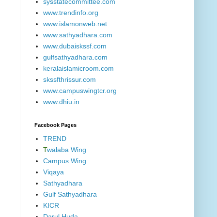
sysstatecommittee.com
www.trendinfo.org
www.islamonweb.net
www.sathyadhara.com
www.dubaiskssf.com
gulfsathyadhara.com
keralaislamicroom.com
skssfthrissur.com
www.campuswingtcr.org
www.dhiu.in
Facebook Pages
TREND
T
walaba Wing
Campus Wing
Viqaya
Sathyadhara
Gulf Sathyadhara
KICR
Darul Huda