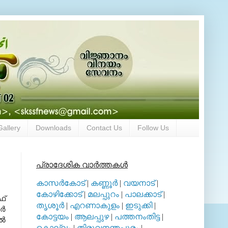
Gallery
Downloads
Contact Us
Follow Us
പ്രാദേശിക വാര്‍ത്തകള്‍
കാസര്‍കോട്
|
കണ്ണൂര്‍
|
വയനാട്
|
കോഴിക്കോട്
|
മലപ്പുറം
|
പാലക്കാട്
|
ഫ്
തൃശൂര്‍
|
എറണാകുളം
|
ഇടുക്കി
|
്‍
കോട്ടയം
|
ആലപ്പുഴ
|
പത്തനംതിട്ട
|
്‍
കൊല്ലം
|
തിരുവനന്തപുരം
|