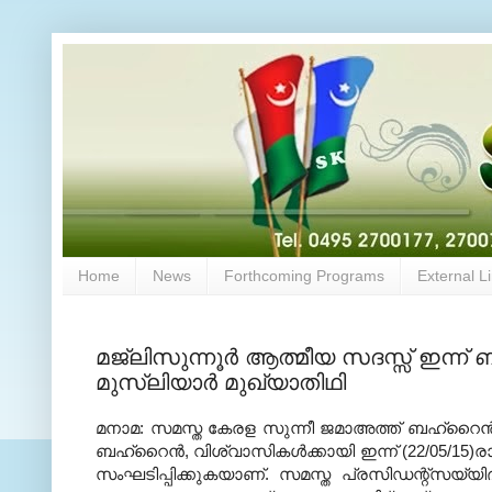
Home
News
Forthcoming Programs
External L
മജ്‌ലിസുന്നൂര്‍ ആത്മീയ സദസ്സ് ഇന്ന
മുസ്‌ലിയാര്‍ മുഖ്യാതിഥി
മനാമ: സമസ്ത കേരള സുന്നീ ജമാഅത്ത് ബഹ്‌റൈന്‍ ക
ബഹ്‌റൈന്‍, വിശ്വാസികള്‍ക്കായി ഇന്ന് (22/05/15)രാ
സംഘടിപ്പിക്കുകയാണ്. സമസ്ത പ്രസിഡന്റ്‌സയ്യിദ് 