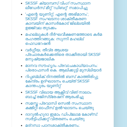
SKSSF ക്യാമ്പസ് വിംഗ് സംസ്ഥാന
ലീഡേർസ് മീറ്റ് 'ഡിബറ്റ്' സമാപിച്ചു
'എന്റെ യൂണിറ്റ്, എന്റെ അഭിമാനം';
SKSSF സംഘടനാ ശാക്തീകരണ
കാമ്പയിന് കാസര്‍കോട് ജില്ലയില്‍
ഉജ്ജ്വല തുടക്കം
മഹല്ലുകള്‍ ദീര്‍ഘവീക്ഷണത്തോടെ കര്‍മ
രംഗത്തിറങ്ങുക: സുന്നി മഹല്ല്
ഫെഡറേഷന്‍
വര്‍ഗ്ഗീയ, തീവ്ര ആശയ
പ്രചാരകര്‍ക്കെതിരെ താക്കീതായി SKSSF
മനുഷ്യജാലിക
മാനവ സൗഹൃദം പ്രവാചകാധ്യാപനം:
പ്രൊഫസർ കെ. ആലിക്കുട്ടി മുസ്ലിയാർ
റിപ്പബ്ലിക് ദിനത്തില്‍ ബസ് കാത്തിരിപ്പു
കേന്ദ്രം ഉദ്ഘാടനം ചെയ്ത്‌ SKSSF
കാന്തപുരം യൂണിറ്റ്
SKSSF വിഖായ ആക്റ്റീവ് വിങ് നാലാം
ബാച്ച് രജിസ്‌ട്രേഷന് ആരംഭിച്ചു
സമസ്ത പ്രവാസി സെല്‍ സംസ്ഥാന
കമ്മിറ്റി ഓഫീസ് ഉല്‍ഘാടനം ചെയ്തു
ദാറുല്‍ഹുദാ ഇമാം ഡിപ്ലോമ കോഴ്‌സ്:
സര്‍ട്ടിഫിക്കറ്റ് വിതരണം ചെയ്തു
മദ്‌റസാ പഠനശാക്തീകരണം;