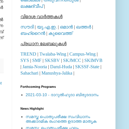
ാന
ലക്ഷദ്വീപ്
|
്‍
വിദേശ വാര്‍ത്തകള്‍
്‍
്ന
സൗദി
|
യു.എ.ഇ.
|
ഒമാന്‍
|
ഖത്തര്‍
|
വ്
ബഹ്റൈന്‍
|
കുവൈത്ത്
ന്
പ്രധാന ലേബലുകള്‍
TREND
|
Twalaba-Wing
|
Campus-Wing
|
SYS
|
SMF
|
SKSBV
|
SKJMCC
|
SKIMVB
|
Jamia-Nooria
|
Darul-Huda
|
SKSSF-State
|
Sahachari
|
Manushya-Jalika
|
t
Forthcoming Programs
2021-03-10 - ദാറുല്‍ഹുദാ ബിരുദദാനം
News Highlight
സമസ്ത പൊതുപരീക്ഷ സംവിധാനം
അക്കാദമിക രംഗത്തെ ഉദാത്ത മാതൃക
സമസ്ത: പൊതുപരീക്ഷ ഫലം