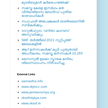
മുദരിബുമാര്‍ കര്‍മരംഗത്തേക്ക്
സമസ്ത കേരള ഇസ്ലാം മത
വിദ്യാഭ്യാസ ബോര്‍ഡ് പുതിയ
ഭാരവാഹികള്‍
സഹചാരി അപേക്ഷകൾ ഓൺലൈനിൽ
സ്വീകരിക്കും
ദാറുല്‍ഹുദാ: വനിതാ കാമ്പസ്
അനുവദിക്കും
SMF തര്‍ത്തീബ്-2021 നൂറ്റിപ്പത്ത്
മേഖലകളില്‍
ആറ് മദ്റസകള്‍ക്ക് കൂടി പുതുതായി
അംഗീകാരം; സമസ്ത മദ്റസകള്‍ 10,283
സൈനുല്‍ ഉലമാ സ്മാരക മന്ദിരം;
ശിലാസ്ഥാപനം നിര്‍വഹിച്ചു
External ‎Links
samastha.info
www.skjmcc.com
www.jamianooriya.org
skssfviqaya.com
www.skssf.in