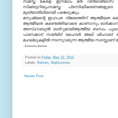
സമസ്ത കേരള ഇസ്‌ലാം മത വിദ്യാഭ്യാസ 
സിക്രട്ടറിയുംസമസ്ത പ്രസിദ്ധീകരണങ്ങളു
മുഖ്യാതിഥിയായി പങ്കെടുക്കും.
മനുഷ്യന്റെ ഇഹപര വിജയത്തിന് ആത്മീയത കൈവരി
ആത്മീയത കണ്ടെത്തിയവരെ കാണാനും ഓര്‍ക്കാനും 
അസ്ഹാബുല്‍ ബദ്‌റുമായിആത്മീയ ബന്ധം പുലര്
പാണക്കാട് സയ്യിദ് ഹൈദര്‍ അലി ശിഹാബ് തങ്ങ
മഹല്ലുകളില്‍ നടന്നുവരുന്ന ആത്മീയ സദസ്സാണ് മജ്
- Samastha Bahrain
Posted on
Friday, May 22, 2015
Labels:
Bahrain
,
Majlisunnoor
Newer Post