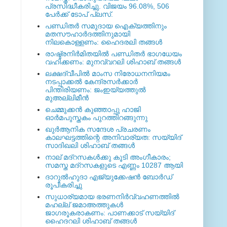
പ്രസിദ്ധീകരിച്ചു. വിജയം 96.08%, 506
പേര്‍ക്ക് ടോപ് പ്ലസ്.
പണ്ഡിതര്‍ സമുദായ ഐക്യത്തിനും
മതസൗഹാര്‍ദത്തിനുമായി
നിലകൊള്ളണം: ഹൈദരലി തങ്ങള്‍
രാഷ്ട്രനിര്‍മിതയില്‍ പണ്ഡിതര്‍ ഭാഗധേയം
വഹിക്കണം: മുനവ്വറലി ശിഹാബ് തങ്ങള്‍
ലക്ഷദ്വീപില്‍ മാംസ നിരോധനനിയമം
നടപ്പാക്കല്‍ കേന്ദ്രസര്‍ക്കാര്‍
പിന്തിരിയണം: ജംഇയ്യത്തുല്‍
മുഅല്ലിമീന്‍
ചെമ്മുക്കന്‍ കുഞ്ഞാപ്പു ഹാജി
ഓര്‍മപുസ്തകം പുറത്തിറങ്ങുന്നു
ഖുര്‍ആനിക സന്ദേശ പ്രചരണം
കാലഘട്ടത്തിന്റെ അനിവാര്യത: സയ്യിദ്
സാദിഖലി ശിഹാബ് തങ്ങള്‍
നാല് മദ്‌റസകള്‍ക്കു കൂടി അംഗീകാരം;
സമസ്ത മദ്‌റസകളുടെ എണ്ണം 10287 ആയി
ദാറുല്‍ഹുദാ എജ്യുക്കേഷന്‍ ബോര്‍ഡ്
രൂപീകരിച്ചു
സുധാര്യമായ ഭരണനിര്‍വ്വഹണത്തില്‍
മഹല്ല് ജമാഅത്തുകള്‍
ജാഗരൂകരാകണം: പാണക്കാട് സയ്യിദ്
ഹൈദറലി ശിഹാബ് തങ്ങള്‍