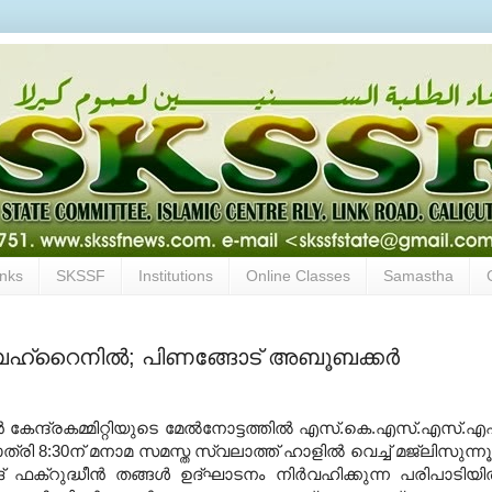
inks
SKSSF
Institutions
Online Classes
Samastha
് ബഹ്‌റൈനില്‍; പിണങ്ങോട് അബൂബക്കര്‍
േന്ദ്രകമ്മിറ്റിയുടെ മേല്‍നോട്ടത്തില്‍ എസ്.കെ.എസ്.എസ്.എ
ത്രി 8:30ന് മനാമ സമസ്ത സ്വലാത്ത് ഹാളില്‍ വെച്ച് മജ്‌ലിസുന്നൂര
ഫക്‌റുദ്ധീന്‍ തങ്ങള്‍ ഉദ്ഘാടനം നിര്‍വഹിക്കുന്ന പരിപാടിയില