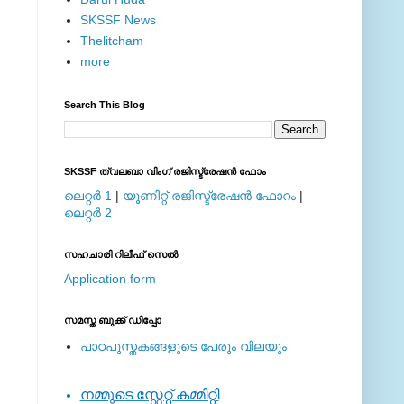
SKSSF News
Thelitcham
more
Search This Blog
SKSSF ത്വലബാ വിംഗ് രജിസ്ട്രേഷന്‍ ഫോം
ലെറ്റര്‍ 1
|
യൂണിറ്റ് രജിസ്ട്രേഷന്‍ ഫോറം
|
ലെറ്റര്‍ 2
സഹചാരി റിലീഫ് സെല്‍
Application form
സമസ്ത ബുക്ക് ഡിപ്പോ
പാഠപുസ്തകങ്ങളുടെ പേരും വിലയും
നമ്മുടെ സ്റ്റേറ്റ് കമ്മിറ്റി