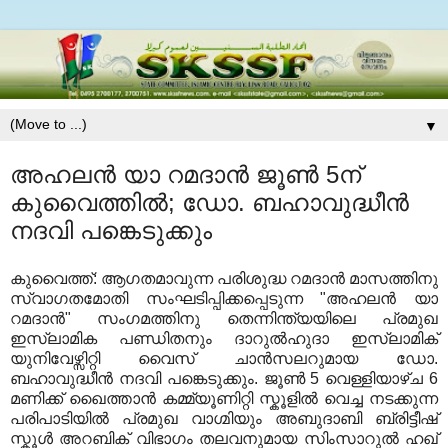
▼
അഹലൻ യാ റമദാൻ ജൂണ്‍ 5ന്
കുവൈത്തില്‍; ഡോ. ബഹാവുദ്ധീൻ
നദവി പങ്കെടുക്കും
കുവൈത്ത്: ആഗതമാവുന്ന പരിശുദ്ധ റമദാൻ മാസത്തിനു
സ്വാഗതമോതി സംഘടിപ്പിക്കപ്പെടുന്ന "അഹലൻ യാ
റമദാൻ" സംഗമത്തിനു തെന്നിന്ത്യയിലെ പ്രമുഖ
ഇസ്ലാമിക പണ്ഡിതനും ദാറുൽഹുദാ ഇസ്ലാമിക്
യുനിവേഴ്സിറ്റി വൈസ് ചാൻസലറുമായ ഡോ.
ബഹാവുദ്ധീൻ നദവി പങ്കെടുക്കും. ജൂണ്‍ 5 വെള്ളിയാഴ്ച 6
മണിക്ക് ഖൈത്താൻ കമ്മ്യൂണിറ്റി സ്കൂളിൽ വെച്ച നടക്കുന്ന
പരിപാടിയിൽ പ്രമുഖ വാഗ്മിയും അബുദാബി ബ്രിട്ടീഷ്‌
സ്കൂൾ അറബിക് വിഭാഗം തലവനുമായ സിംസാറുൽ ഹഖ്