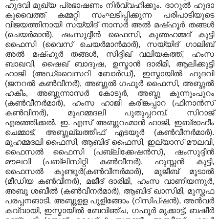
ഹുദവി മുഖ്യ പ്രഭാഷണം നിര്‍വ്വഹിക്കും. ദാറുൽ ഹുദാ
കുവൈത്ത് കമ്മറ്റി സംഘടിപ്പിക്കുന്ന പരിപാടിയുടെ
വിജയത്തിനായി സയ്യിദ്‌ നാസർ അൽ മഷ്ഹൂർ തങ്ങൾ
(ചെയർമാൻ), ഷംസുദ്ദീൻ ഫൈസി, കുഞഹമ്മദ്‌ കുട്ടി
ഫൈസി (വൈസ്‌ ചെയർമാൻമാര്‍), സയ്യിദ്‌ ഗാലിബ്‌
അൽ മഷ്ഹൂർ തങ്ങൾ, സിദ്ദീഖ്‌ വലിയകത്ത്‌, ഹംസ
ബാഖവി, ഷൈഖ്‌ ബാദുഷ, ഉസ്മാൻ ദാരിമി, ആലിക്കുട്ടി
ഹാജി (അഡ്വൈസറി ബോർഡ്), ഇസ്മായിൽ ഹുദവി
(ജനറൽ കൺവീനർ), അബ്ദുൽ ഗഫൂർ ഫൈസി, അബ്ദുൽ
ഹകീം, അബ്ദുന്നാസർ കോടൂർ, അബ്ദു കുന്നുംപുറം
(കൺവീനർമാർ), ഹംസ ഹാജി കരിങ്കപ്പാറ (ഫിനാന്‍സ്
കൺവീനർ), മുഹമ്മദലി പുതുപ്പറമ്പ്‌, സിറാജ്‌
എരഞ്ഞിക്കൽ, ഇ. എസ്‌ അബ്ദുറഹ്മാൻ ഹാജി, ഇബ്രാഹീം
ചെമ്മാട്‌, അബ്ദുല്ലത്തീഫ്‌ എടയൂർ (കൺവീനർമാർ).
മുഹമ്മദലി ഫൈസി, ആബിദ്‌ ഫൈസി, ഇല്യാസ്‌ മൗലവി,
ഫൈസൽ ഫൈസി (പബ്ലിക്കേഷൻസ്), ഷംസുദ്ദീൻ
മൗലവി (പബ്ലിസിറ്റി കൺവീനർ), ഹുസ്സൻ കുട്ടി,
ഫൈസൽ കുണ്ടൂർ(കൺവീനർമാർ), മുജീബ്‌ മൂടാൽ
(മീഡിയ കൺവീനർ), മജീദ്‌ ദാരിമി, ഹംസ വാണിയന്നൂർ,
അബൂ ശബീൽ (കൺവീനർമാർ), ആബിദ്‌ ഖാസിമി, മുസ്തഫ
പരപ്പനങാടി, അബ്ദുളള പുളിങ്ങോം (റിസിപ്ഷൻ), അൻവർ
കവ്വായി, ഇസ്മായീൽ ബേവിഞ്ച, ഗഫൂർ മുക്കാട്ട്‌, ബഷീർ