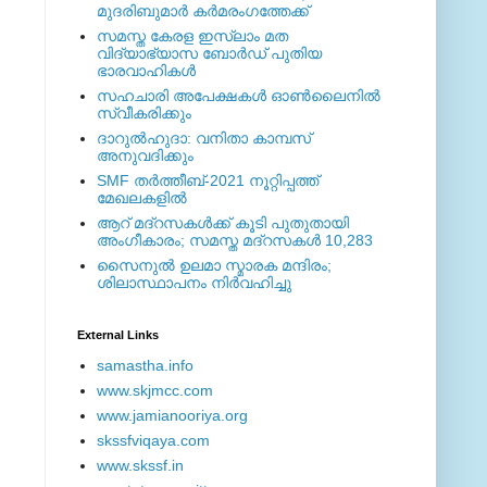
മുദരിബുമാര്‍ കര്‍മരംഗത്തേക്ക്
സമസ്ത കേരള ഇസ്ലാം മത
വിദ്യാഭ്യാസ ബോര്‍ഡ് പുതിയ
ഭാരവാഹികള്‍
സഹചാരി അപേക്ഷകൾ ഓൺലൈനിൽ
സ്വീകരിക്കും
ദാറുല്‍ഹുദാ: വനിതാ കാമ്പസ്
അനുവദിക്കും
SMF തര്‍ത്തീബ്-2021 നൂറ്റിപ്പത്ത്
മേഖലകളില്‍
ആറ് മദ്റസകള്‍ക്ക് കൂടി പുതുതായി
അംഗീകാരം; സമസ്ത മദ്റസകള്‍ 10,283
സൈനുല്‍ ഉലമാ സ്മാരക മന്ദിരം;
ശിലാസ്ഥാപനം നിര്‍വഹിച്ചു
External ‎Links
samastha.info
www.skjmcc.com
www.jamianooriya.org
skssfviqaya.com
www.skssf.in