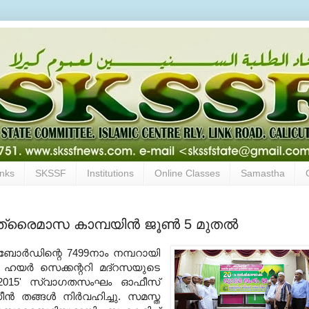
inks
SKSSF
Institutions
Online Classes
Samastha
സ ത്രൈമാസ കാമ്പയിന്‍ ജൂണ്‍ 5 മുതല്‍
ോര്‍ഡിന്റെ 7499നാം നമ്പറായി
‍ ഹയര്‍ സെക്കന്ററി മദ്‌റസയുടെ
ീത്2015' സ്വാഗതസംഘം ഓഫീസ്
്‍ തങ്ങള്‍ നിര്‍വഹിച്ചു. സമസ്ത