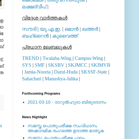
ലക്ഷദ്വീപ്
|
വിദേശ വാര്‍ത്തകള്‍
രള
ദാ
സൗദി
|
യു.എ.ഇ.
|
ഒമാന്‍
|
ഖത്തര്‍
|
ിഭ
ബഹ്റൈന്‍
|
കുവൈത്ത്
ഫാ
ഖ്
പ്രധാന ലേബലുകള്‍
TREND
|
Twalaba-Wing
|
Campus-Wing
|
്,
SYS
|
SMF
|
SKSBV
|
SKJMCC
|
SKIMVB
ദ്
|
Jamia-Nooria
|
Darul-Huda
|
SKSSF-State
|
ഷത
Sahachari
|
Manushya-Jalika
|
Forthcoming Programs
2021-03-10 - ദാറുല്‍ഹുദാ ബിരുദദാനം
News Highlight
t
സമസ്ത പൊതുപരീക്ഷ സംവിധാനം
അക്കാദമിക രംഗത്തെ ഉദാത്ത മാതൃക
സമസ്ത: പൊതുപരീക്ഷ ഫലം