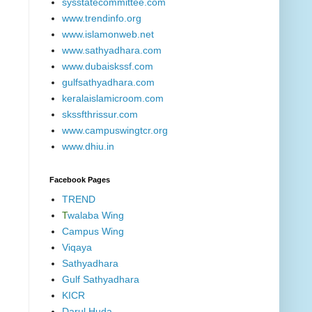
sysstatecommittee.com
www.trendinfo.org
www.islamonweb.net
www.sathyadhara.com
www.dubaiskssf.com
gulfsathyadhara.com
keralaislamicroom.com
skssfthrissur.com
www.campuswingtcr.org
www.dhiu.in
Facebook Pages
TREND
T
walaba Wing
Campus Wing
Viqaya
Sathyadhara
Gulf Sathyadhara
KICR
Darul Huda