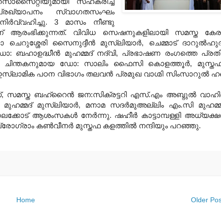
ി സൊസൈറ്റിയുമായി സഹകരിച്ച്
 പ്രഖ്യാപനം സ്വാഗതസംഘം
ര്‍വ്വഹിച്ചു. 3 മാസം നീണ്ടു
തലാണ് ആരംഭിക്കുന്നത്. വിവിധ സെഷനുകളിലായി സമസ്ത കേ
റുശ്ശേരി സൈനുദ്ദീന്‍ മുസ്‌ലിയാര്‍, ചെമ്മാട് ദാറുല്‍ഹു
ഡോ: ബഹാഉദ്ധീന്‍ മുഹമ്മദ് നദ്‌വി, പ്രഭാഷണ രംഗത്തെ പ്രത
ും ചിന്തകനുമായ ഡോ: സാലിം ഫൈസി കൊളത്തൂര്‍, മുസ്ത
്‍ ഇസ്‌ലാമിക പഠന വിഭാഗം തലവന്‍ പ്രമുഖ വാഗ്മി സിംസാറുല്‍ ഹ
സമസ്ത ബഹ്‌റൈന്‍ ജന:സിക്രട്ടറി എസ്.എം അബ്ദുല്‍ വാഹിദ
മ്മദ് മുസ്‌ലിയാര്‍, മനാമ സദര്‍മുഅല്ലിം എം.സി മുഹമ്മ
ചോലക്കോട് ആശംസകള്‍ നേര്‍ന്നു. ഷഹീര്‍ കാട്ടാമ്പള്ളി അധ്യക്
ോഗ്രാം കണ്‍വീനര്‍ മുസ്തഫ കളത്തില്‍ നന്ദിയും പറഞ്ഞു.
Home
Older Pos