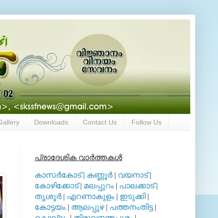
Gallery
Downloads
Contact Us
Follow Us
പ്രാദേശിക വാര്‍ത്തകള്‍
കാസര്‍കോട്
|
കണ്ണൂര്‍
|
വയനാട്
|
കോഴിക്കോട്
|
മലപ്പുറം
|
പാലക്കാട്
|
തൃശൂര്‍
|
എറണാകുളം
|
ഇടുക്കി
|
കോട്ടയം
|
ആലപ്പുഴ
|
പത്തനംതിട്ട
|
കൊല്ലം
|
തിരുവനന്തപുരം
|