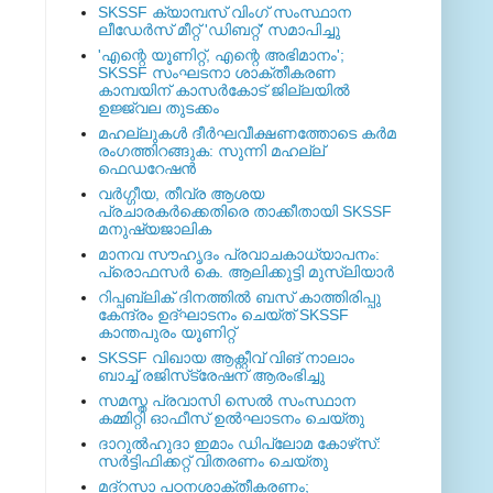
SKSSF ക്യാമ്പസ് വിംഗ് സംസ്ഥാന
ലീഡേർസ് മീറ്റ് 'ഡിബറ്റ്' സമാപിച്ചു
'എന്റെ യൂണിറ്റ്, എന്റെ അഭിമാനം';
SKSSF സംഘടനാ ശാക്തീകരണ
കാമ്പയിന് കാസര്‍കോട് ജില്ലയില്‍
ഉജ്ജ്വല തുടക്കം
മഹല്ലുകള്‍ ദീര്‍ഘവീക്ഷണത്തോടെ കര്‍മ
രംഗത്തിറങ്ങുക: സുന്നി മഹല്ല്
ഫെഡറേഷന്‍
വര്‍ഗ്ഗീയ, തീവ്ര ആശയ
പ്രചാരകര്‍ക്കെതിരെ താക്കീതായി SKSSF
മനുഷ്യജാലിക
മാനവ സൗഹൃദം പ്രവാചകാധ്യാപനം:
പ്രൊഫസർ കെ. ആലിക്കുട്ടി മുസ്ലിയാർ
റിപ്പബ്ലിക് ദിനത്തില്‍ ബസ് കാത്തിരിപ്പു
കേന്ദ്രം ഉദ്ഘാടനം ചെയ്ത്‌ SKSSF
കാന്തപുരം യൂണിറ്റ്
SKSSF വിഖായ ആക്റ്റീവ് വിങ് നാലാം
ബാച്ച് രജിസ്‌ട്രേഷന് ആരംഭിച്ചു
സമസ്ത പ്രവാസി സെല്‍ സംസ്ഥാന
കമ്മിറ്റി ഓഫീസ് ഉല്‍ഘാടനം ചെയ്തു
ദാറുല്‍ഹുദാ ഇമാം ഡിപ്ലോമ കോഴ്‌സ്:
സര്‍ട്ടിഫിക്കറ്റ് വിതരണം ചെയ്തു
മദ്‌റസാ പഠനശാക്തീകരണം;