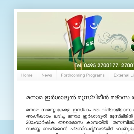
Home
News
Forthcoming Programs
External L
മനാമ ഇര്‍ശാദുല്‍ മുസ്‌ലിമീന്‍ മദ്‌റ
മനാമ: സമസ്ത കേരള ഇസ്‌ലാം മത വിദ്യാഭ്യാസ ബ
അംഗീകാരം ലഭിച്ച മനാമ ഇര്‍ശാദുല്‍ മുസ്‌ലിമീന്
20ാംവാര്‍ഷിക ത്രൈമാസ കാമ്പയിന്‍ 'തസ്ബ
സമസ്ത ബഹ്‌റൈന്‍ പ്രസിഡന്റ്‌സയ്യിദ് ഫക്‌റുദ്ധീന