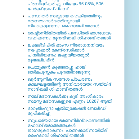
പ്രസിദ്ധീകരിച്ചു. വിജയം 96.08%, 506
പേര്‍ക്ക് ടോപ് പ്ലസ്.
പണ്ഡിതര്‍ സമുദായ ഐക്യത്തിനും
മതസൗഹാര്‍ദത്തിനുമായി
നിലകൊള്ളണം: ഹൈദരലി തങ്ങള്‍
രാഷ്ട്രനിര്‍മിതയില്‍ പണ്ഡിതര്‍ ഭാഗധേയം
വഹിക്കണം: മുനവ്വറലി ശിഹാബ് തങ്ങള്‍
ലക്ഷദ്വീപില്‍ മാംസ നിരോധനനിയമം
നടപ്പാക്കല്‍ കേന്ദ്രസര്‍ക്കാര്‍
പിന്തിരിയണം: ജംഇയ്യത്തുല്‍
മുഅല്ലിമീന്‍
ചെമ്മുക്കന്‍ കുഞ്ഞാപ്പു ഹാജി
ഓര്‍മപുസ്തകം പുറത്തിറങ്ങുന്നു
ഖുര്‍ആനിക സന്ദേശ പ്രചരണം
കാലഘട്ടത്തിന്റെ അനിവാര്യത: സയ്യിദ്
സാദിഖലി ശിഹാബ് തങ്ങള്‍
നാല് മദ്‌റസകള്‍ക്കു കൂടി അംഗീകാരം;
സമസ്ത മദ്‌റസകളുടെ എണ്ണം 10287 ആയി
ദാറുല്‍ഹുദാ എജ്യുക്കേഷന്‍ ബോര്‍ഡ്
രൂപീകരിച്ചു
സുധാര്യമായ ഭരണനിര്‍വ്വഹണത്തില്‍
മഹല്ല് ജമാഅത്തുകള്‍
ജാഗരൂകരാകണം: പാണക്കാട് സയ്യിദ്
ഹൈദറലി ശിഹാബ് തങ്ങള്‍