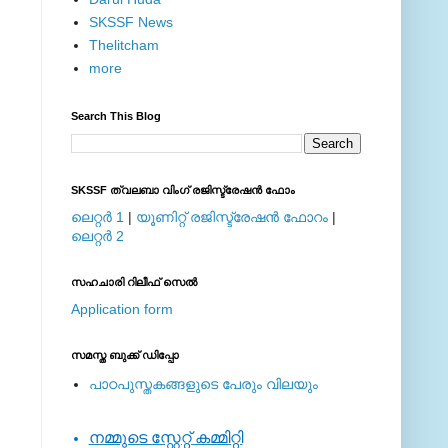
SKSSF News
Thelitcham
more
Search This Blog
SKSSF ത്വലബാ വിംഗ് രജിസ്ട്രേഷന്‍ ഫോം
ലെറ്റര്‍ 1
|
യൂണിറ്റ് രജിസ്ട്രേഷന്‍ ഫോറം
|
ലെറ്റര്‍ 2
സഹചാരി റിലീഫ് സെല്‍
Application form
സമസ്ത ബുക്ക് ഡിപ്പോ
പാഠപുസ്തകങ്ങളുടെ പേരും വിലയും
നമ്മുടെ സ്റ്റേറ്റ് കമ്മിറ്റി