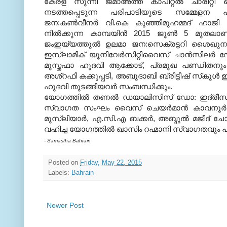
കേരള സുന്നീ ജമാഅത്ത് കാപിറ്റല്‍ ചാരിറ്റ
നടത്തപ്പെടുന്ന പരിപാടിയുടെ സമ്മേളന
ജന:കണ്‍വീനര്‍ വി.കെ കുഞ്ഞിമുഹമ്മദ് ഹാജി നി
നില്‍ക്കുന്ന കാമ്പയിന്‍ 2015 ജൂണ്‍ 5 മു
ജംഇയ്യത്തുല്‍ ഉലമാ ജന:സെക്രട്ടറി ശൈഖുനാ ചെ
ഇസ്‌ലാമിക് യൂനിവേര്‍സിറ്റിവൈസ് ചാന്‍സിലര്‍ 
മുസ്തഫാ ഹുദവി ആക്കോട്, പ്രമുഖ പണ്ഡിതന
അശ്‌റഫി കക്കുപ്പടി, അബൂദാബി ബ്രിട്ടീഷ് സ്‌കൂള
ഹുദവി തുടങ്ങിയവര്‍ സംബന്ധിക്കും.
യോഗത്തില്‍ തണല്‍ ഡയാലിസിസ് ഡോ: ഇദ്‌രീസ്, 
സ്വാഗത സംഘം വൈസ് ചെയര്‍മാന്‍ കാവനൂര്‍ മുഹ
മുസ്‌ലിയാര്‍, എ.സി.എ ബക്കര്‍, അബ്ദുല്‍ മജീദ് 
വഹിച്ച യോഗത്തില്‍ ഖാസിം റഹ്മാനി സ്വാഗതവും പ്ര
- Samastha Bahrain
Posted on
Friday, May 22, 2015
Labels:
Bahrain
Newer Post