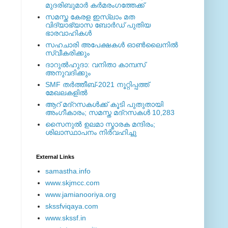
മുദരിബുമാര്‍ കര്‍മരംഗത്തേക്ക്
സമസ്ത കേരള ഇസ്ലാം മത
വിദ്യാഭ്യാസ ബോര്‍ഡ് പുതിയ
ഭാരവാഹികള്‍
സഹചാരി അപേക്ഷകൾ ഓൺലൈനിൽ
സ്വീകരിക്കും
ദാറുല്‍ഹുദാ: വനിതാ കാമ്പസ്
അനുവദിക്കും
SMF തര്‍ത്തീബ്-2021 നൂറ്റിപ്പത്ത്
മേഖലകളില്‍
ആറ് മദ്റസകള്‍ക്ക് കൂടി പുതുതായി
അംഗീകാരം; സമസ്ത മദ്റസകള്‍ 10,283
സൈനുല്‍ ഉലമാ സ്മാരക മന്ദിരം;
ശിലാസ്ഥാപനം നിര്‍വഹിച്ചു
External ‎Links
samastha.info
www.skjmcc.com
www.jamianooriya.org
skssfviqaya.com
www.skssf.in