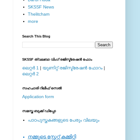
SKSSF News
Thelitcham
more
Search This Blog
SKSSF ത്വലബാ വിംഗ് രജിസ്ട്രേഷന്‍ ഫോം
ലെറ്റര്‍ 1
|
യൂണിറ്റ് രജിസ്ട്രേഷന്‍ ഫോറം
|
ലെറ്റര്‍ 2
സഹചാരി റിലീഫ് സെല്‍
Application form
സമസ്ത ബുക്ക് ഡിപ്പോ
പാഠപുസ്തകങ്ങളുടെ പേരും വിലയും
നമ്മുടെ സ്റ്റേറ്റ് കമ്മിറ്റി