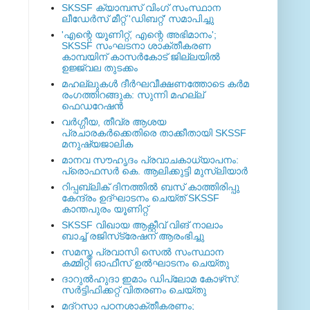
SKSSF ക്യാമ്പസ് വിംഗ് സംസ്ഥാന
ലീഡേർസ് മീറ്റ് 'ഡിബറ്റ്' സമാപിച്ചു
'എന്റെ യൂണിറ്റ്, എന്റെ അഭിമാനം';
SKSSF സംഘടനാ ശാക്തീകരണ
കാമ്പയിന് കാസര്‍കോട് ജില്ലയില്‍
ഉജ്ജ്വല തുടക്കം
മഹല്ലുകള്‍ ദീര്‍ഘവീക്ഷണത്തോടെ കര്‍മ
രംഗത്തിറങ്ങുക: സുന്നി മഹല്ല്
ഫെഡറേഷന്‍
വര്‍ഗ്ഗീയ, തീവ്ര ആശയ
പ്രചാരകര്‍ക്കെതിരെ താക്കീതായി SKSSF
മനുഷ്യജാലിക
മാനവ സൗഹൃദം പ്രവാചകാധ്യാപനം:
പ്രൊഫസർ കെ. ആലിക്കുട്ടി മുസ്ലിയാർ
റിപ്പബ്ലിക് ദിനത്തില്‍ ബസ് കാത്തിരിപ്പു
കേന്ദ്രം ഉദ്ഘാടനം ചെയ്ത്‌ SKSSF
കാന്തപുരം യൂണിറ്റ്
SKSSF വിഖായ ആക്റ്റീവ് വിങ് നാലാം
ബാച്ച് രജിസ്‌ട്രേഷന് ആരംഭിച്ചു
സമസ്ത പ്രവാസി സെല്‍ സംസ്ഥാന
കമ്മിറ്റി ഓഫീസ് ഉല്‍ഘാടനം ചെയ്തു
ദാറുല്‍ഹുദാ ഇമാം ഡിപ്ലോമ കോഴ്‌സ്:
സര്‍ട്ടിഫിക്കറ്റ് വിതരണം ചെയ്തു
മദ്‌റസാ പഠനശാക്തീകരണം;