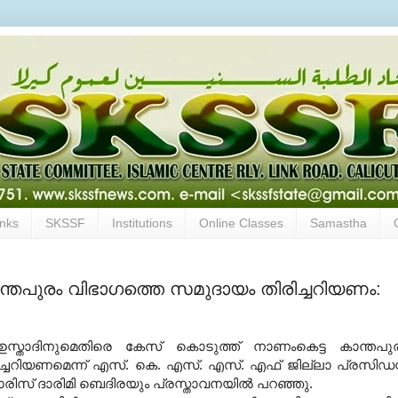
inks
SKSSF
Institutions
Online Classes
Samastha
്തപുരം വിഭാഗത്തെ സമുദായം തിരിച്ചറിയണം:
 ഉസ്താദിനുമെതിരെ കേസ് കൊടുത്ത് നാണംകെട്ട കാന്തപു
ച്ചറിയണമെന്ന് എസ്. കെ. എസ്. എസ്. എഫ് ജില്ലാ പ്രസിഡന്
 ഹാരിസ് ദാരിമി ബെദിരയും പ്രസ്താവനയില്‍ പറഞ്ഞു.