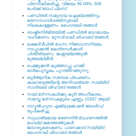
പ്രസിദ്ധീകരിച്ചു. വിജയം 96.08%, 506
പേര്‍ക്ക് ടോപ് പ്ലസ്.
പണ്ഡിതര്‍ സമുദായ ഐക്യത്തിനും
മതസൗഹാര്‍ദത്തിനുമായി
നിലകൊള്ളണം: ഹൈദരലി തങ്ങള്‍
രാഷ്ട്രനിര്‍മിതയില്‍ പണ്ഡിതര്‍ ഭാഗധേയം
വഹിക്കണം: മുനവ്വറലി ശിഹാബ് തങ്ങള്‍
ലക്ഷദ്വീപില്‍ മാംസ നിരോധനനിയമം
നടപ്പാക്കല്‍ കേന്ദ്രസര്‍ക്കാര്‍
പിന്തിരിയണം: ജംഇയ്യത്തുല്‍
മുഅല്ലിമീന്‍
ചെമ്മുക്കന്‍ കുഞ്ഞാപ്പു ഹാജി
ഓര്‍മപുസ്തകം പുറത്തിറങ്ങുന്നു
ഖുര്‍ആനിക സന്ദേശ പ്രചരണം
കാലഘട്ടത്തിന്റെ അനിവാര്യത: സയ്യിദ്
സാദിഖലി ശിഹാബ് തങ്ങള്‍
നാല് മദ്‌റസകള്‍ക്കു കൂടി അംഗീകാരം;
സമസ്ത മദ്‌റസകളുടെ എണ്ണം 10287 ആയി
ദാറുല്‍ഹുദാ എജ്യുക്കേഷന്‍ ബോര്‍ഡ്
രൂപീകരിച്ചു
സുധാര്യമായ ഭരണനിര്‍വ്വഹണത്തില്‍
മഹല്ല് ജമാഅത്തുകള്‍
ജാഗരൂകരാകണം: പാണക്കാട് സയ്യിദ്
ഹൈദറലി ശിഹാബ് തങ്ങള്‍