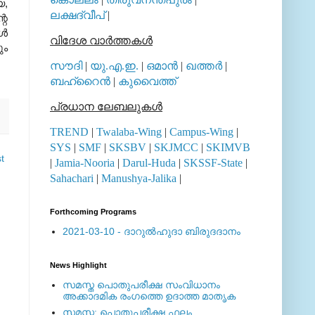
യ,
ലക്ഷദ്വീപ്
|
റെ
്‍
വിദേശ വാര്‍ത്തകള്‍
ും
സൗദി
|
യു.എ.ഇ.
|
ഒമാന്‍
|
ഖത്തര്‍
|
ബഹ്റൈന്‍
|
കുവൈത്ത്
പ്രധാന ലേബലുകള്‍
TREND
|
Twalaba-Wing
|
Campus-Wing
|
SYS
|
SMF
|
SKSBV
|
SKJMCC
|
SKIMVB
t
|
Jamia-Nooria
|
Darul-Huda
|
SKSSF-State
|
Sahachari
|
Manushya-Jalika
|
Forthcoming Programs
2021-03-10 - ദാറുല്‍ഹുദാ ബിരുദദാനം
News Highlight
സമസ്ത പൊതുപരീക്ഷ സംവിധാനം
അക്കാദമിക രംഗത്തെ ഉദാത്ത മാതൃക
സമസ്ത: പൊതുപരീക്ഷ ഫലം