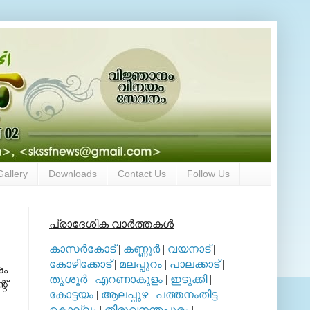
Gallery
Downloads
Contact Us
Follow Us
പ്രാദേശിക വാര്‍ത്തകള്‍
കാസര്‍കോട്
|
കണ്ണൂര്‍
|
വയനാട്
|
കോഴിക്കോട്
|
മലപ്പുറം
|
പാലക്കാട്
|
രം
തൃശൂര്‍
|
എറണാകുളം
|
ഇടുക്കി
|
റ്
കോട്ടയം
|
ആലപ്പുഴ
|
പത്തനംതിട്ട
|
കൊല്ലം
|
തിരുവനന്തപുരം
|