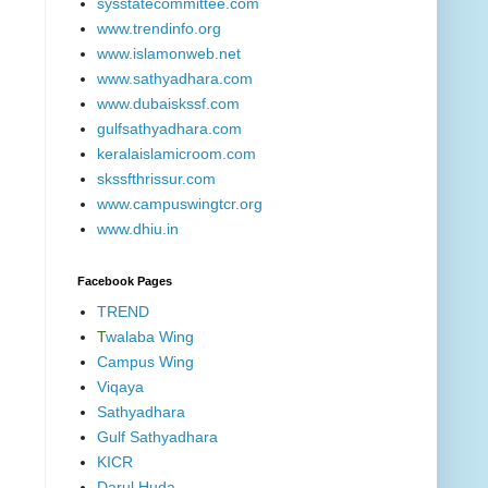
sysstatecommittee.com
www.trendinfo.org
www.islamonweb.net
www.sathyadhara.com
www.dubaiskssf.com
gulfsathyadhara.com
keralaislamicroom.com
skssfthrissur.com
www.campuswingtcr.org
www.dhiu.in
Facebook Pages
TREND
T
walaba Wing
Campus Wing
Viqaya
Sathyadhara
Gulf Sathyadhara
KICR
Darul Huda