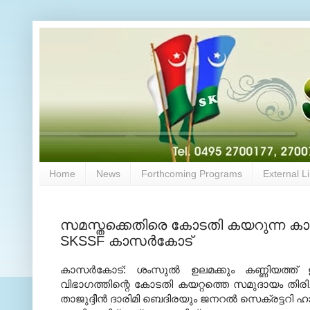
Home
News
Forthcoming Programs
External L
സമസ്തക്കെതിരെ കോടതി കയറുന്ന കാന
SKSSF കാസര്‍കോട്
കാസര്‍കോട്: ശംസുല്‍ ഉലമക്കും കണ്ണിയത്ത്
വിഭാഗത്തിന്റെ കോടതി കയറ്റത്തെ സമുദായം തിരി
താജുദ്ദീന്‍ ദാരിമി ബെദിരയും ജനറല്‍ സെക്രട്ടറി