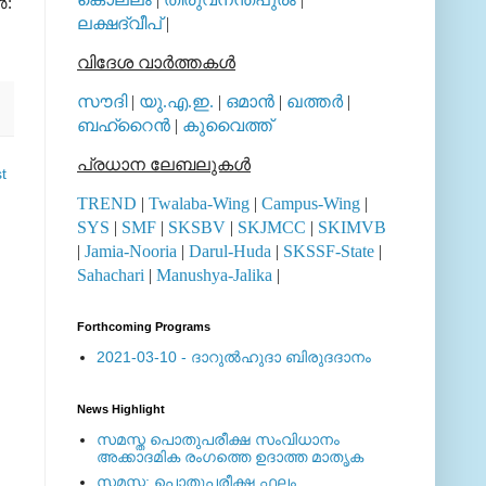
‍:
ലക്ഷദ്വീപ്
|
വിദേശ വാര്‍ത്തകള്‍
സൗദി
|
യു.എ.ഇ.
|
ഒമാന്‍
|
ഖത്തര്‍
|
ബഹ്റൈന്‍
|
കുവൈത്ത്
പ്രധാന ലേബലുകള്‍
t
TREND
|
Twalaba-Wing
|
Campus-Wing
|
SYS
|
SMF
|
SKSBV
|
SKJMCC
|
SKIMVB
|
Jamia-Nooria
|
Darul-Huda
|
SKSSF-State
|
Sahachari
|
Manushya-Jalika
|
Forthcoming Programs
2021-03-10 - ദാറുല്‍ഹുദാ ബിരുദദാനം
News Highlight
സമസ്ത പൊതുപരീക്ഷ സംവിധാനം
അക്കാദമിക രംഗത്തെ ഉദാത്ത മാതൃക
സമസ്ത: പൊതുപരീക്ഷ ഫലം