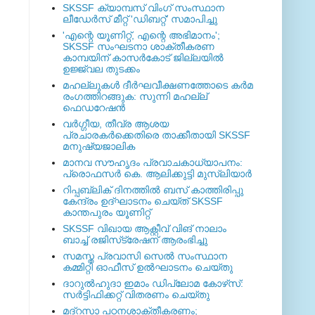
SKSSF ക്യാമ്പസ് വിംഗ് സംസ്ഥാന
ലീഡേർസ് മീറ്റ് 'ഡിബറ്റ്' സമാപിച്ചു
'എന്റെ യൂണിറ്റ്, എന്റെ അഭിമാനം';
SKSSF സംഘടനാ ശാക്തീകരണ
കാമ്പയിന് കാസര്‍കോട് ജില്ലയില്‍
ഉജ്ജ്വല തുടക്കം
മഹല്ലുകള്‍ ദീര്‍ഘവീക്ഷണത്തോടെ കര്‍മ
രംഗത്തിറങ്ങുക: സുന്നി മഹല്ല്
ഫെഡറേഷന്‍
വര്‍ഗ്ഗീയ, തീവ്ര ആശയ
പ്രചാരകര്‍ക്കെതിരെ താക്കീതായി SKSSF
മനുഷ്യജാലിക
മാനവ സൗഹൃദം പ്രവാചകാധ്യാപനം:
പ്രൊഫസർ കെ. ആലിക്കുട്ടി മുസ്ലിയാർ
റിപ്പബ്ലിക് ദിനത്തില്‍ ബസ് കാത്തിരിപ്പു
കേന്ദ്രം ഉദ്ഘാടനം ചെയ്ത്‌ SKSSF
കാന്തപുരം യൂണിറ്റ്
SKSSF വിഖായ ആക്റ്റീവ് വിങ് നാലാം
ബാച്ച് രജിസ്‌ട്രേഷന് ആരംഭിച്ചു
സമസ്ത പ്രവാസി സെല്‍ സംസ്ഥാന
കമ്മിറ്റി ഓഫീസ് ഉല്‍ഘാടനം ചെയ്തു
ദാറുല്‍ഹുദാ ഇമാം ഡിപ്ലോമ കോഴ്‌സ്:
സര്‍ട്ടിഫിക്കറ്റ് വിതരണം ചെയ്തു
മദ്‌റസാ പഠനശാക്തീകരണം;