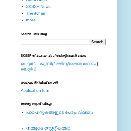
SKSSF News
Thelitcham
more
Search This Blog
SKSSF ത്വലബാ വിംഗ് രജിസ്ട്രേഷന്‍ ഫോം
ലെറ്റര്‍ 1
|
യൂണിറ്റ് രജിസ്ട്രേഷന്‍ ഫോറം
|
ലെറ്റര്‍ 2
സഹചാരി റിലീഫ് സെല്‍
Application form
സമസ്ത ബുക്ക് ഡിപ്പോ
പാഠപുസ്തകങ്ങളുടെ പേരും വിലയും
നമ്മുടെ സ്റ്റേറ്റ് കമ്മിറ്റി