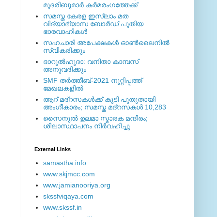
മുദരിബുമാര്‍ കര്‍മരംഗത്തേക്ക്
സമസ്ത കേരള ഇസ്ലാം മത
വിദ്യാഭ്യാസ ബോര്‍ഡ് പുതിയ
ഭാരവാഹികള്‍
സഹചാരി അപേക്ഷകൾ ഓൺലൈനിൽ
സ്വീകരിക്കും
ദാറുല്‍ഹുദാ: വനിതാ കാമ്പസ്
അനുവദിക്കും
SMF തര്‍ത്തീബ്-2021 നൂറ്റിപ്പത്ത്
മേഖലകളില്‍
ആറ് മദ്റസകള്‍ക്ക് കൂടി പുതുതായി
അംഗീകാരം; സമസ്ത മദ്റസകള്‍ 10,283
സൈനുല്‍ ഉലമാ സ്മാരക മന്ദിരം;
ശിലാസ്ഥാപനം നിര്‍വഹിച്ചു
External ‎Links
samastha.info
www.skjmcc.com
www.jamianooriya.org
skssfviqaya.com
www.skssf.in