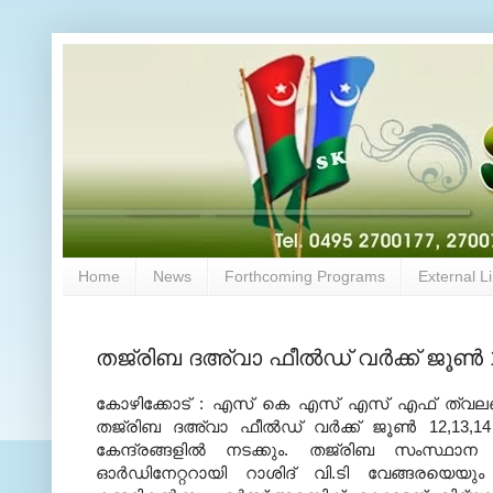
Home
News
Forthcoming Programs
External L
തജ്‌രിബ ദഅ്‌വാ ഫീല്‍ഡ് വര്‍ക്ക് ജൂണ്
കോഴിക്കോട് : എസ് കെ എസ് എസ് എഫ് ത്വലബാ വ
തജ്‌രിബ ദഅ്‌വാ ഫീല്‍ഡ് വര്‍ക്ക് ജൂണ്‍ 12,13
കേന്ദ്രങ്ങളില്‍ നടക്കും. തജ്‌രിബ സംസ
ഓര്‍ഡിനേറ്ററായി റാശിദ് വി.ടി വേങ്ങരയെയും