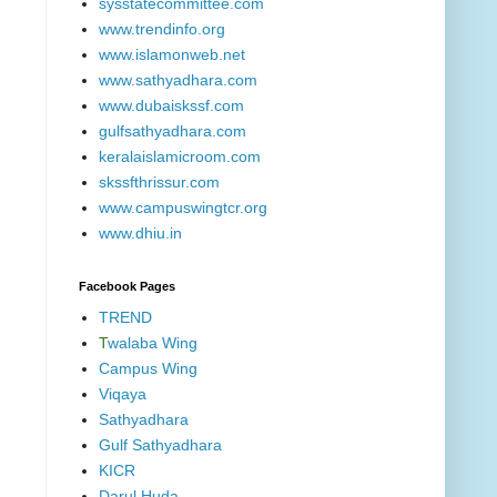
sysstatecommittee.com
www.trendinfo.org
www.islamonweb.net
www.sathyadhara.com
www.dubaiskssf.com
gulfsathyadhara.com
keralaislamicroom.com
skssfthrissur.com
www.campuswingtcr.org
www.dhiu.in
Facebook Pages
TREND
T
walaba Wing
Campus Wing
Viqaya
Sathyadhara
Gulf Sathyadhara
KICR
Darul Huda