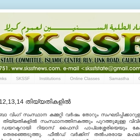
inks
SKSSF
Institutions
Online Classes
Samastha
‍ 12,13,14 തിയ്യതികളില്‍
ിംഗ് സംസ്ഥാന കമ്മറ്റി വര്‍ഷം തോറും സംഘടിപ്പിക്കാറുള
,14 തിയ്യതികളില്‍ സംസ്ഥാനത്തിനകത്തും പുറത്തുമുള്ള വിവ
്ഥാന ഡയറക്ടറായി റിയാസ് ഫൈസി പാപ്ലശ്ശേരിയെയും ക
 തെരഞ്ഞെടുത്തു. ഫീല്‍ഡ് വര്‍ക്കിന് തല്‍പരരായ മഹല്