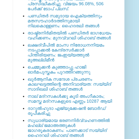
പ്രസിദ്ധീകരിച്ചു. വിജയം 96.08%, 506
പേര്‍ക്ക് ടോപ് പ്ലസ്.
പണ്ഡിതര്‍ സമുദായ ഐക്യത്തിനും
മതസൗഹാര്‍ദത്തിനുമായി
നിലകൊള്ളണം: ഹൈദരലി തങ്ങള്‍
രാഷ്ട്രനിര്‍മിതയില്‍ പണ്ഡിതര്‍ ഭാഗധേയം
വഹിക്കണം: മുനവ്വറലി ശിഹാബ് തങ്ങള്‍
ലക്ഷദ്വീപില്‍ മാംസ നിരോധനനിയമം
നടപ്പാക്കല്‍ കേന്ദ്രസര്‍ക്കാര്‍
പിന്തിരിയണം: ജംഇയ്യത്തുല്‍
മുഅല്ലിമീന്‍
ചെമ്മുക്കന്‍ കുഞ്ഞാപ്പു ഹാജി
ഓര്‍മപുസ്തകം പുറത്തിറങ്ങുന്നു
ഖുര്‍ആനിക സന്ദേശ പ്രചരണം
കാലഘട്ടത്തിന്റെ അനിവാര്യത: സയ്യിദ്
സാദിഖലി ശിഹാബ് തങ്ങള്‍
നാല് മദ്‌റസകള്‍ക്കു കൂടി അംഗീകാരം;
സമസ്ത മദ്‌റസകളുടെ എണ്ണം 10287 ആയി
ദാറുല്‍ഹുദാ എജ്യുക്കേഷന്‍ ബോര്‍ഡ്
രൂപീകരിച്ചു
സുധാര്യമായ ഭരണനിര്‍വ്വഹണത്തില്‍
മഹല്ല് ജമാഅത്തുകള്‍
ജാഗരൂകരാകണം: പാണക്കാട് സയ്യിദ്
ഹൈദറലി ശിഹാബ് തങ്ങള്‍