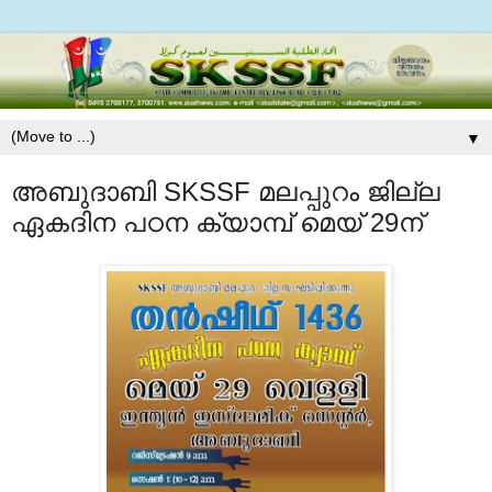
▼
അബുദാബി SKSSF മലപ്പുറം ജില്ല
ഏകദിന പഠന ക്യാമ്പ് മെയ് 29ന്‌