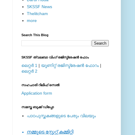
SKSSF News
Thelitcham
more
Search This Blog
SKSSF ത്വലബാ വിംഗ് രജിസ്ട്രേഷന്‍ ഫോം
ലെറ്റര്‍ 1
|
യൂണിറ്റ് രജിസ്ട്രേഷന്‍ ഫോറം
|
ലെറ്റര്‍ 2
സഹചാരി റിലീഫ് സെല്‍
Application form
സമസ്ത ബുക്ക് ഡിപ്പോ
പാഠപുസ്തകങ്ങളുടെ പേരും വിലയും
നമ്മുടെ സ്റ്റേറ്റ് കമ്മിറ്റി