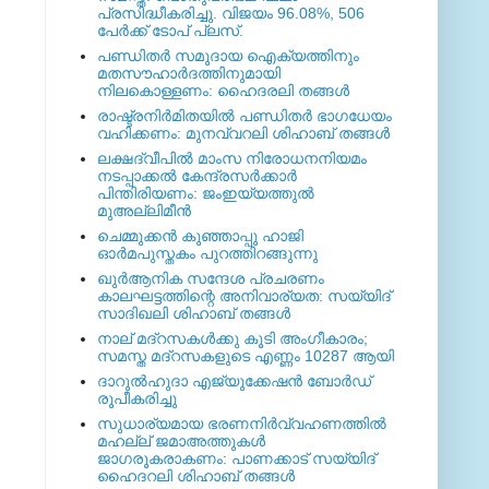
പ്രസിദ്ധീകരിച്ചു. വിജയം 96.08%, 506
പേര്‍ക്ക് ടോപ് പ്ലസ്.
പണ്ഡിതര്‍ സമുദായ ഐക്യത്തിനും
മതസൗഹാര്‍ദത്തിനുമായി
നിലകൊള്ളണം: ഹൈദരലി തങ്ങള്‍
രാഷ്ട്രനിര്‍മിതയില്‍ പണ്ഡിതര്‍ ഭാഗധേയം
വഹിക്കണം: മുനവ്വറലി ശിഹാബ് തങ്ങള്‍
ലക്ഷദ്വീപില്‍ മാംസ നിരോധനനിയമം
നടപ്പാക്കല്‍ കേന്ദ്രസര്‍ക്കാര്‍
പിന്തിരിയണം: ജംഇയ്യത്തുല്‍
മുഅല്ലിമീന്‍
ചെമ്മുക്കന്‍ കുഞ്ഞാപ്പു ഹാജി
ഓര്‍മപുസ്തകം പുറത്തിറങ്ങുന്നു
ഖുര്‍ആനിക സന്ദേശ പ്രചരണം
കാലഘട്ടത്തിന്റെ അനിവാര്യത: സയ്യിദ്
സാദിഖലി ശിഹാബ് തങ്ങള്‍
നാല് മദ്‌റസകള്‍ക്കു കൂടി അംഗീകാരം;
സമസ്ത മദ്‌റസകളുടെ എണ്ണം 10287 ആയി
ദാറുല്‍ഹുദാ എജ്യുക്കേഷന്‍ ബോര്‍ഡ്
രൂപീകരിച്ചു
സുധാര്യമായ ഭരണനിര്‍വ്വഹണത്തില്‍
മഹല്ല് ജമാഅത്തുകള്‍
ജാഗരൂകരാകണം: പാണക്കാട് സയ്യിദ്
ഹൈദറലി ശിഹാബ് തങ്ങള്‍