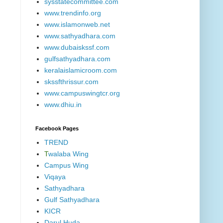
sysstatecommittee.com
www.trendinfo.org
www.islamonweb.net
www.sathyadhara.com
www.dubaiskssf.com
gulfsathyadhara.com
keralaislamicroom.com
skssfthrissur.com
www.campuswingtcr.org
www.dhiu.in
Facebook Pages
TREND
T
walaba Wing
Campus Wing
Viqaya
Sathyadhara
Gulf Sathyadhara
KICR
Darul Huda