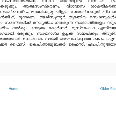
 സംസ്ഥാനത്തിന്റെ വിവിധ ഭാഗങ്ങളില്‍ നിന്നായി 15
ങ്കെടുക്കും. ആത്മസംസ്‌കരണം, വിശ്വാസ ശാക്തീകരണ
്‌നേഹപ്രപഞ്ചം, മനാഖിബുശ്ശാഫിഈ, സുല്‍ത്വാനുല്‍ ഹിന്ദിന്
‍ബീഹ്, മുറാഖബ, മജ്‌ലിസുന്നൂര്‍ തുടങ്ങിയ സെഷനുകള്‍ക്
സരണികള്‍ക്ക് നേതൃത്വം നല്‍കുന്ന സാദാത്തീങ്ങളും സൂ
ൃത്വം നല്‍കും. നോളജ് കോര്‍ണര്‍, മുസ്വാഫഹ എന്നിവയ
ാഗമായി ഒരുക്കും. ഞായറാഴ്ച ഉച്ചക്ക് സമാപിക്കും. തിരൂരില
ര്‍ത്തിയായതായി സംഘാടക സമിതി ഭാരവാഹികളായ കെ.കെ.എസ
ബക്കര്‍ ഫൈസി, കെ.പി.അബൂബക്കര്‍ ഫൈസി, എം.പി.നുഅ്മാന
Home
Older Pos