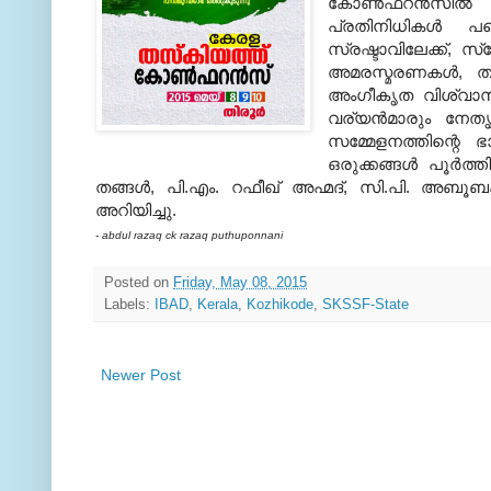
കോണ്‍ഫറന്‍സില്‍
പ്രതിനിധികള്‍ പ
സ്രഷ്ടാവിലേക്ക്, സ
അമരസ്മരണകള്‍, തന്
അംഗീകൃത വിശ്വാസ 
വര്യന്‍മാരും നേത
സമ്മേളനത്തിന്റെ ഭ
ഒരുക്കങ്ങള്‍ പൂ
തങ്ങള്‍, പി.എം. റഫീഖ് അഹ്മദ്, സി.പി. അബൂ
അറിയിച്ചു.
- abdul razaq ck razaq puthuponnani
Posted on
Friday, May 08, 2015
Labels:
IBAD
,
Kerala
,
Kozhikode
,
SKSSF-State
Newer Post