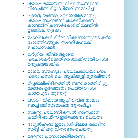
SKSSF ക്യാമ്പസ് വിംഗ് സംസ്ഥാന
ലീഡേർസ് മീറ്റ് 'ഡിബറ്റ്' സമാപിച്ചു
'എന്റെ യൂണിറ്റ്, എന്റെ അഭിമാനം';
SKSSF സംഘടനാ ശാക്തീകരണ
കാമ്പയിന് കാസര്‍കോട് ജില്ലയില്‍
ഉജ്ജ്വല തുടക്കം
മഹല്ലുകള്‍ ദീര്‍ഘവീക്ഷണത്തോടെ കര്‍മ
രംഗത്തിറങ്ങുക: സുന്നി മഹല്ല്
ഫെഡറേഷന്‍
വര്‍ഗ്ഗീയ, തീവ്ര ആശയ
പ്രചാരകര്‍ക്കെതിരെ താക്കീതായി SKSSF
മനുഷ്യജാലിക
മാനവ സൗഹൃദം പ്രവാചകാധ്യാപനം:
പ്രൊഫസർ കെ. ആലിക്കുട്ടി മുസ്ലിയാർ
റിപ്പബ്ലിക് ദിനത്തില്‍ ബസ് കാത്തിരിപ്പു
കേന്ദ്രം ഉദ്ഘാടനം ചെയ്ത്‌ SKSSF
കാന്തപുരം യൂണിറ്റ്
SKSSF വിഖായ ആക്റ്റീവ് വിങ് നാലാം
ബാച്ച് രജിസ്‌ട്രേഷന് ആരംഭിച്ചു
സമസ്ത പ്രവാസി സെല്‍ സംസ്ഥാന
കമ്മിറ്റി ഓഫീസ് ഉല്‍ഘാടനം ചെയ്തു
ദാറുല്‍ഹുദാ ഇമാം ഡിപ്ലോമ കോഴ്‌സ്:
സര്‍ട്ടിഫിക്കറ്റ് വിതരണം ചെയ്തു
മദ്‌റസാ പഠനശാക്തീകരണം;