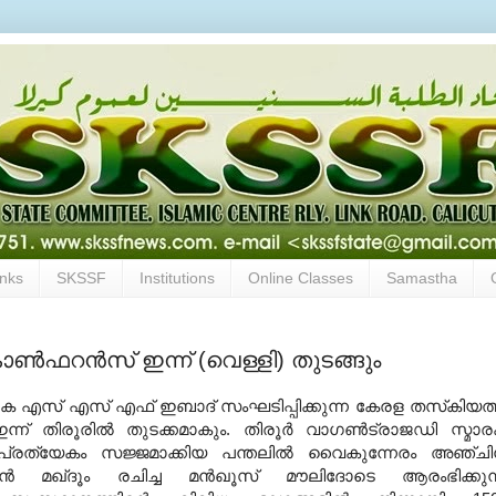
inks
SKSSF
Institutions
Online Classes
Samastha
ോണ്‍ഫറന്‍സ് ഇന്ന് (വെള്ളി) തുടങ്ങും
െ എസ് എസ് എഫ് ഇബാദ് സംഘടിപ്പിക്കുന്ന കേരള തസ്‌കിയത്
്ന് തിരൂരില്‍ തുടക്കമാകും. തിരൂര്‍ വാഗണ്‍ട്രാജഡി സ്മാ
 പ്രത്യേകം സജ്ജമാക്കിയ പന്തലില്‍ വൈകുന്നേരം അഞ്ചി
്‍ മഖ്ദൂം രചിച്ച മന്‍ഖൂസ് മൗലിദോടെ ആരംഭിക്കുന