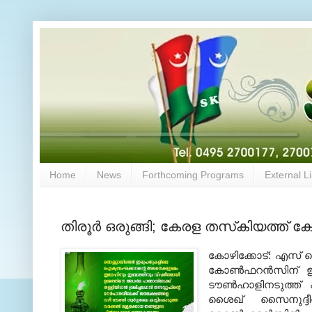
Home
News
Forthcoming Programs
External L
തിരൂര്‍ ഒരുങ്ങി; കേരള തസ്‌കിയത്ത് ക
കോഴിക്കോട്: എസ് ക
കോണ്‍ഫറന്‍സിന് ഇന
ടൗണ്‍ഹാളിനടുത്ത്
ശൈഖ് സൈനുദ്ദീന