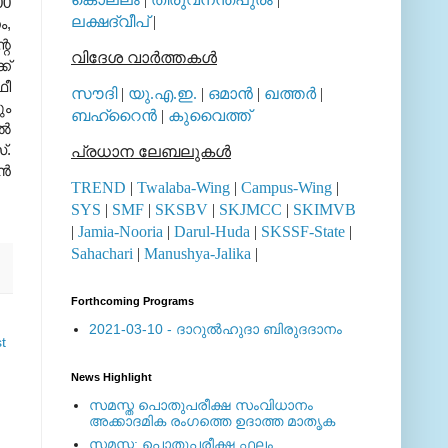
00
ലക്ഷദ്വീപ്
|
ം,
റെ
വിദേശ വാര്‍ത്തകള്‍
ക്
ഫീ
സൗദി
|
യു.എ.ഇ.
|
ഒമാന്‍
|
ഖത്തര്‍
|
ും
ബഹ്റൈന്‍
|
കുവൈത്ത്
്‍
്.
പ്രധാന ലേബലുകള്‍
്‍
TREND
|
Twalaba-Wing
|
Campus-Wing
|
SYS
|
SMF
|
SKSBV
|
SKJMCC
|
SKIMVB
|
Jamia-Nooria
|
Darul-Huda
|
SKSSF-State
|
Sahachari
|
Manushya-Jalika
|
Forthcoming Programs
2021-03-10 - ദാറുല്‍ഹുദാ ബിരുദദാനം
t
News Highlight
സമസ്ത പൊതുപരീക്ഷ സംവിധാനം
അക്കാദമിക രംഗത്തെ ഉദാത്ത മാതൃക
സമസ്ത: പൊതുപരീക്ഷ ഫലം