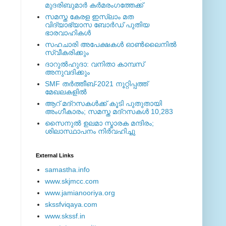
മുദരിബുമാര്‍ കര്‍മരംഗത്തേക്ക്
സമസ്ത കേരള ഇസ്ലാം മത
വിദ്യാഭ്യാസ ബോര്‍ഡ് പുതിയ
ഭാരവാഹികള്‍
സഹചാരി അപേക്ഷകൾ ഓൺലൈനിൽ
സ്വീകരിക്കും
ദാറുല്‍ഹുദാ: വനിതാ കാമ്പസ്
അനുവദിക്കും
SMF തര്‍ത്തീബ്-2021 നൂറ്റിപ്പത്ത്
മേഖലകളില്‍
ആറ് മദ്റസകള്‍ക്ക് കൂടി പുതുതായി
അംഗീകാരം; സമസ്ത മദ്റസകള്‍ 10,283
സൈനുല്‍ ഉലമാ സ്മാരക മന്ദിരം;
ശിലാസ്ഥാപനം നിര്‍വഹിച്ചു
External ‎Links
samastha.info
www.skjmcc.com
www.jamianooriya.org
skssfviqaya.com
www.skssf.in