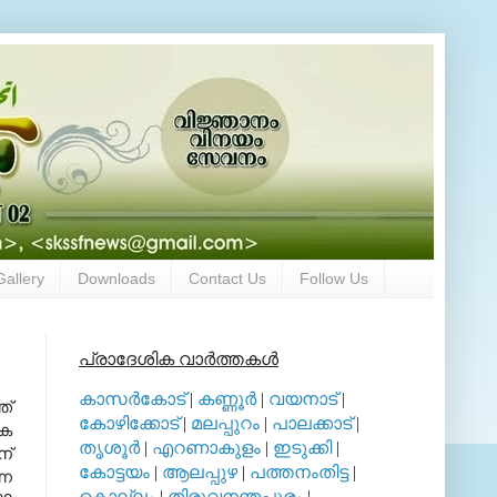
Gallery
Downloads
Contact Us
Follow Us
പ്രാദേശിക വാര്‍ത്തകള്‍
കാസര്‍കോട്
|
കണ്ണൂര്‍
|
വയനാട്
|
ത്
കോഴിക്കോട്
|
മലപ്പുറം
|
പാലക്കാട്
|
രക
തൃശൂര്‍
|
എറണാകുളം
|
ഇടുക്കി
|
ന്
കോട്ടയം
|
ആലപ്പുഴ
|
പത്തനംതിട്ട
|
്ന
കൊല്ലം
|
തിരുവനന്തപുരം
|