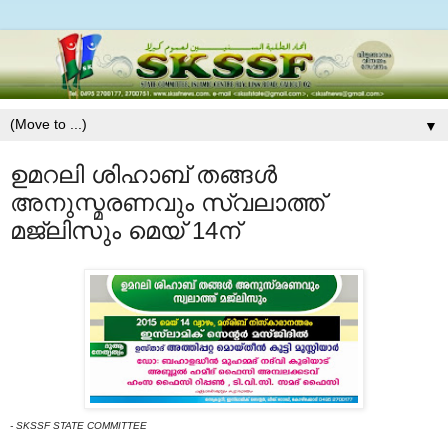
▼
ഉമറലി ശിഹാബ് തങ്ങള്‍
അനുസ്മരണവും സ്വലാത്ത്
മജ്‌ലിസും മെയ് 14ന്‌
- SKSSF STATE COMMITTEE