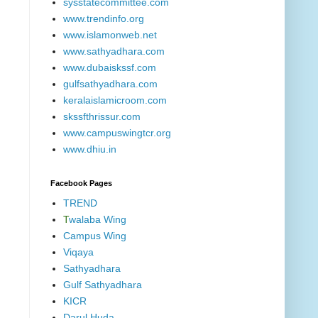
sysstatecommittee.com
www.trendinfo.org
www.islamonweb.net
www.sathyadhara.com
www.dubaiskssf.com
gulfsathyadhara.com
keralaislamicroom.com
skssfthrissur.com
www.campuswingtcr.org
www.dhiu.in
Facebook Pages
TREND
T
walaba Wing
Campus Wing
Viqaya
Sathyadhara
Gulf Sathyadhara
KICR
Darul Huda