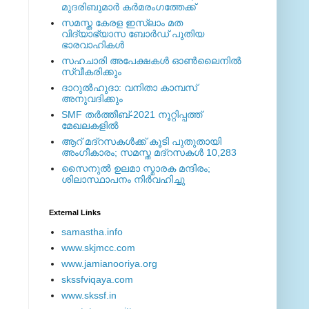
മുദരിബുമാര്‍ കര്‍മരംഗത്തേക്ക്
സമസ്ത കേരള ഇസ്ലാം മത
വിദ്യാഭ്യാസ ബോര്‍ഡ് പുതിയ
ഭാരവാഹികള്‍
സഹചാരി അപേക്ഷകൾ ഓൺലൈനിൽ
സ്വീകരിക്കും
ദാറുല്‍ഹുദാ: വനിതാ കാമ്പസ്
അനുവദിക്കും
SMF തര്‍ത്തീബ്-2021 നൂറ്റിപ്പത്ത്
മേഖലകളില്‍
ആറ് മദ്റസകള്‍ക്ക് കൂടി പുതുതായി
അംഗീകാരം; സമസ്ത മദ്റസകള്‍ 10,283
സൈനുല്‍ ഉലമാ സ്മാരക മന്ദിരം;
ശിലാസ്ഥാപനം നിര്‍വഹിച്ചു
External ‎Links
samastha.info
www.skjmcc.com
www.jamianooriya.org
skssfviqaya.com
www.skssf.in