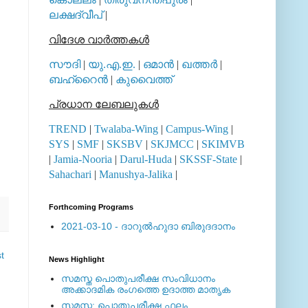
ലക്ഷദ്വീപ്
|
വിദേശ വാര്‍ത്തകള്‍
സൗദി
|
യു.എ.ഇ.
|
ഒമാന്‍
|
ഖത്തര്‍
|
ബഹ്റൈന്‍
|
കുവൈത്ത്
പ്രധാന ലേബലുകള്‍
TREND
|
Twalaba-Wing
|
Campus-Wing
|
SYS
|
SMF
|
SKSBV
|
SKJMCC
|
SKIMVB
|
Jamia-Nooria
|
Darul-Huda
|
SKSSF-State
|
Sahachari
|
Manushya-Jalika
|
Forthcoming Programs
2021-03-10 - ദാറുല്‍ഹുദാ ബിരുദദാനം
t
News Highlight
സമസ്ത പൊതുപരീക്ഷ സംവിധാനം
അക്കാദമിക രംഗത്തെ ഉദാത്ത മാതൃക
സമസ്ത: പൊതുപരീക്ഷ ഫലം