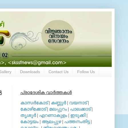
Gallery
Downloads
Contact Us
Follow Us
‍
പ്രാദേശിക വാര്‍ത്തകള്‍
കാസര്‍കോട്
|
കണ്ണൂര്‍
|
വയനാട്
|
കോഴിക്കോട്
|
മലപ്പുറം
|
പാലക്കാട്
|
തൃശൂര്‍
|
എറണാകുളം
|
ഇടുക്കി
|
കോട്ടയം
|
ആലപ്പുഴ
|
പത്തനംതിട്ട
|
കൊല്ലം
|
തിരുവനന്തപുരം
|