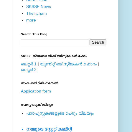
SKSSF News
Thelitcham
more
Search This Blog
SKSSF ത്വലബാ വിംഗ് രജിസ്ട്രേഷന്‍ ഫോം
ലെറ്റര്‍ 1
|
യൂണിറ്റ് രജിസ്ട്രേഷന്‍ ഫോറം
|
ലെറ്റര്‍ 2
സഹചാരി റിലീഫ് സെല്‍
Application form
സമസ്ത ബുക്ക് ഡിപ്പോ
പാഠപുസ്തകങ്ങളുടെ പേരും വിലയും
നമ്മുടെ സ്റ്റേറ്റ് കമ്മിറ്റി