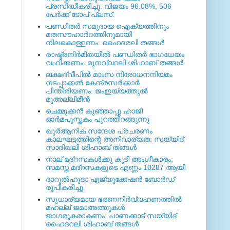
പ്രസിദ്ധീകരിച്ചു. വിജയം 96.08%, 506
പേര്‍ക്ക് ടോപ് പ്ലസ്.
പണ്ഡിതര്‍ സമുദായ ഐക്യത്തിനും
മതസൗഹാര്‍ദത്തിനുമായി
നിലകൊള്ളണം: ഹൈദരലി തങ്ങള്‍
രാഷ്ട്രനിര്‍മിതയില്‍ പണ്ഡിതര്‍ ഭാഗധേയം
വഹിക്കണം: മുനവ്വറലി ശിഹാബ് തങ്ങള്‍
ലക്ഷദ്വീപില്‍ മാംസ നിരോധനനിയമം
നടപ്പാക്കല്‍ കേന്ദ്രസര്‍ക്കാര്‍
പിന്തിരിയണം: ജംഇയ്യത്തുല്‍
മുഅല്ലിമീന്‍
ചെമ്മുക്കന്‍ കുഞ്ഞാപ്പു ഹാജി
ഓര്‍മപുസ്തകം പുറത്തിറങ്ങുന്നു
ഖുര്‍ആനിക സന്ദേശ പ്രചരണം
കാലഘട്ടത്തിന്റെ അനിവാര്യത: സയ്യിദ്
സാദിഖലി ശിഹാബ് തങ്ങള്‍
നാല് മദ്‌റസകള്‍ക്കു കൂടി അംഗീകാരം;
സമസ്ത മദ്‌റസകളുടെ എണ്ണം 10287 ആയി
ദാറുല്‍ഹുദാ എജ്യുക്കേഷന്‍ ബോര്‍ഡ്
രൂപീകരിച്ചു
സുധാര്യമായ ഭരണനിര്‍വ്വഹണത്തില്‍
മഹല്ല് ജമാഅത്തുകള്‍
ജാഗരൂകരാകണം: പാണക്കാട് സയ്യിദ്
ഹൈദറലി ശിഹാബ് തങ്ങള്‍