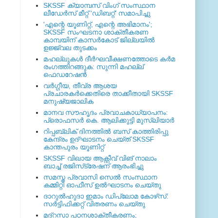
SKSSF ക്യാമ്പസ് വിംഗ് സംസ്ഥാന
ലീഡേർസ് മീറ്റ് 'ഡിബറ്റ്' സമാപിച്ചു
'എന്റെ യൂണിറ്റ്, എന്റെ അഭിമാനം';
SKSSF സംഘടനാ ശാക്തീകരണ
കാമ്പയിന് കാസര്‍കോട് ജില്ലയില്‍
ഉജ്ജ്വല തുടക്കം
മഹല്ലുകള്‍ ദീര്‍ഘവീക്ഷണത്തോടെ കര്‍മ
രംഗത്തിറങ്ങുക: സുന്നി മഹല്ല്
ഫെഡറേഷന്‍
വര്‍ഗ്ഗീയ, തീവ്ര ആശയ
പ്രചാരകര്‍ക്കെതിരെ താക്കീതായി SKSSF
മനുഷ്യജാലിക
മാനവ സൗഹൃദം പ്രവാചകാധ്യാപനം:
പ്രൊഫസർ കെ. ആലിക്കുട്ടി മുസ്ലിയാർ
റിപ്പബ്ലിക് ദിനത്തില്‍ ബസ് കാത്തിരിപ്പു
കേന്ദ്രം ഉദ്ഘാടനം ചെയ്ത്‌ SKSSF
കാന്തപുരം യൂണിറ്റ്
SKSSF വിഖായ ആക്റ്റീവ് വിങ് നാലാം
ബാച്ച് രജിസ്‌ട്രേഷന് ആരംഭിച്ചു
സമസ്ത പ്രവാസി സെല്‍ സംസ്ഥാന
കമ്മിറ്റി ഓഫീസ് ഉല്‍ഘാടനം ചെയ്തു
ദാറുല്‍ഹുദാ ഇമാം ഡിപ്ലോമ കോഴ്‌സ്:
സര്‍ട്ടിഫിക്കറ്റ് വിതരണം ചെയ്തു
മദ്‌റസാ പഠനശാക്തീകരണം;