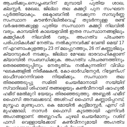
ആചരിക്കും.സെപ്തംബറിന് മുമ്പായി പുതിയ ശാഖ,
ക്ലസ്റ്റര്‍, മേഖല, ജില്ലാ തല കമ്മറ്റി പുന സംഘടന
പൂര്‍ത്തിയാകും. ഒക്ടോബറില്‍ നടക്കുന്ന സമ്പൂര്‍ണ്ണ
സംസ്ഥാന കൗണ്‍സിലില്‍വെച്ച് തുടര്‍ന്നുള്ള രണ്ട്
വര്‍ഷത്തേക്കുള്ള പുതിയ സംസ്ഥാന കമ്മറ്റി നിലവില്‍
വരും. കാമ്പയിന്‍ കാലയളവില്‍ ഇതര സംസ്ഥാനങ്ങളിലും
കമ്മറ്റികള്‍ നിലവില്‍ വരും. അംഗത്വ പ്രചരണ
പരിപാടികള്‍ക്ക് നേത്വം നല്‍കുന്നവര്‍ക്ക് വേണ്ടി മെയ് 17
ന് എറണാംകുളത്തും 23 ന് മലപ്പുറത്തും, 26 ന് കണ്ണൂരിലും
ക്യാമ്പുകള്‍ നടക്കും. ജില്ലാ മേഘല ഭാരവാഹികളാണ്
ക്യാമ്പില്‍ സംബന്ധിക്കുക. അംഗത്വ പ്രചരണത്തിനും
തെരഞ്ഞെടുപ്പിനും നേതൃത്വം നല്‍കുന്നതിന് വിവിധ
ഘടകങ്ങളില്‍ നിരീക്ഷകന്‍, കോ-ഓര്‍ഡിനേറ്റര്‍, റിട്ടേണിംഗ്
ഓഫീസറെന്നിവരെ നിയമിക്കും. സംസ്ഥാന തല
തിരഞ്ഞെടുപ്പു സമിതി ചെയര്‍മാനായി സയ്യിദ്
സ്വാദിഖലി ശിഹാബ് തങ്ങളെയും കണ്‍വീനറയി ഷാഹുല്‍
ഹമീദ് മേല്‍മുറി യേയും തിരഞ്ഞെടുത്തു. അബ്ദുല്‍ ഹമീദ്
ഫൈസി അമ്പലക്കടവ്, അശ്‌റഫ് ഫൈസി കണ്ണാടിപ്പറമ്പ്,
മുസ്തഫ മുണ്ടുപാറ, കെ മോയിന്‍ കുട്ടി്മാസ്റ്റര്‍, എസ് വി
മുഹമ്മദലി, നാസര്‍ ഫൈസി കൂടത്തായി എന്നിവര്‍
അംഗങ്ങളാണ്. അബ്ദുറഹീം ചുഴലി ചെയര്‍മാനും റശിദ്
ഫസി വെള്ളായിക്കോട് കണ്‍വീനറുമായി അംഗത്വ