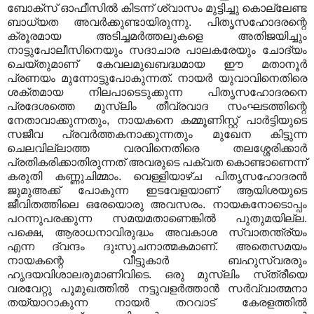
ബോക്‌സ്‌ ഓഫീസില്‍ കിടന്ന്‌ ശ്വാസം മുട്ടിച്ചു കൊല്ലേണ്ട
ബാധ്യത അവര്‍ക്കുണ്ടായിരുന്നു. പിതൃസഹോദരന്റെ
ക്രൂരമായ അടിച്ചമര്‍ത്തലുകളെ അതിജയിച്ചും
നാട്ടുപോലീസിനെയും സദാചാര പാലകരേയും ചോദ്യം
ചെയ്‌തുമാണ്‌ കേവലമുഖബദ്ധമായ ഈ മതാനൂര്‍
പ്രണയം മുന്നോട്ടുപോകുന്നത്‌. നായര്‍ യുവാവിനെതിരെ
ശക്തമായ നിലപാടെടുക്കുന്ന പിതൃസഹോദരനെ
പ്രദേശത്തെ മുസ്‌ലിം തീവ്രവാദ സംഘടത്തിന്റെ
നേതാവാക്കുന്നതും, നായകനെ കമ്മൂണിസ്റ്റ്‌ പാര്‍ട്ടിയുടെ
സജീവ പ്രവര്‍ത്തകനാക്കുന്നതും മുഖേന കിട്ടുന്ന
ചെലവില്ലാത്ത വരവിനെതിരെ തലശ്ശേരിക്കാര്‍
പ്രതികരിക്കാതിരുന്നത്‌ അവരുടെ പക്വത കൊണ്ടാണെന്ന്‌
കരുതി കണ്ണുചിമ്മാം. വെള്ളിയാഴ്‌ച പിതൃസഹോദരന്‍
ജുമുഅക്ക്‌ പോകുന്ന ഇടവേളയാണ്‌ ആയിശയുടെ
ജീവിതത്തിലെ ഒരേയൊരു അവസരം. നായകനോടൊപ്പം
പറന്നുപരക്കുന്ന സമയമതാണെങ്കില്‍ പുതുമയില്ല.
പക്ഷെ, ആരാധനാവിരുദ്ധം അവകാശ സ്വാതന്ത്ര്യം
എന്ന ദ്വന്ദം ദുഃസൂചനാത്മകമാണ്‌. അതെസമയം
നായകന്റെ വീട്ടുകാര്‍ ബഹുസ്വരരും
ഹൃദയവിശാലരുമാണിവിടെ. ഒരു മുസ്‌ലിം സ്‌ത്രീയെ
വരവേറ്റു പൂമുഖത്തില്‍ നട്ടുവളര്‍ത്താന്‍ സര്‍വ്വാത്മനാ
തയ്യാറാകുന്ന നായര്‍ തറവാട്‌ കേരളത്തില്‍