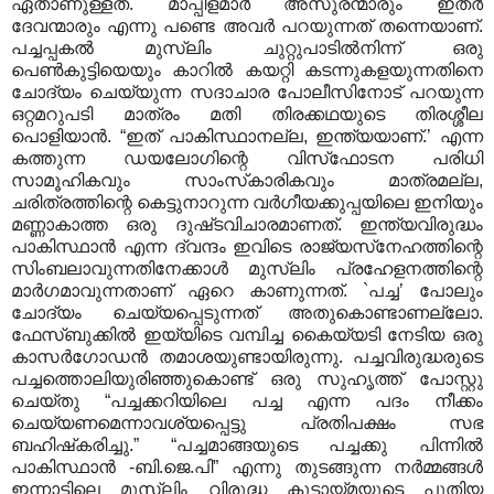
ഏതാണുള്ളത്‌. മാപ്പിളമാര്‍ അസുരന്മാരും ഇതര്‍
ദേവന്മാരും എന്നു പണ്ടെ അവര്‍ പറയുന്നത്‌ തന്നെയാണ്‌.
പച്ചപ്പകല്‍ മുസ്‌ലിം ചുറ്റുപാടില്‍നിന്ന്‌ ഒരു
പെണ്‍കുട്ടിയെയും കാറില്‍ കയറ്റി കടന്നുകളയുന്നതിനെ
ചോദ്യം ചെയ്യുന്ന സദാചാര പോലീസിനോട്‌ പറയുന്ന
ഒറ്റമറുപടി മാത്രം മതി തിരക്കഥയുടെ തിരശ്ശീല
പൊളിയാന്‍. “ഇത്‌ പാകിസ്ഥാനല്ല, ഇന്ത്യയാണ്‌.’ എന്ന
കത്തുന്ന ഡയലോഗിന്റെ വിസ്‌ഫോടന പരിധി
സാമൂഹികവും സാംസ്‌കാരികവും മാത്രമല്ല,
ചരിത്രത്തിന്റെ കെട്ടുനാറുന്ന വര്‍ഗീയക്കുപ്പയിലെ ഇനിയും
മണ്ണാകാത്ത ഒരു ദുഷ്‌ടവിചാരമാണത്‌. ഇന്ത്യവിരുദ്ധം
പാകിസ്ഥാന്‍ എന്ന ദ്വന്ദം ഇവിടെ രാജ്യസ്‌നേഹത്തിന്റെ
സിംബലാവുന്നതിനേക്കാള്‍ മുസ്‌ലിം പ്രഹേളനത്തിന്റെ
മാര്‍ഗമാവുന്നതാണ്‌ ഏറെ കാണുന്നത്‌. `പച്ച’ പോലും
ചോദ്യം ചെയ്യപ്പെടുന്നത്‌ അതുകൊണ്ടാണല്ലോ.
ഫേസ്‌ബുക്കില്‍ ഇയ്യിടെ വമ്പിച്ച കൈയ്യടി നേടിയ ഒരു
കാസര്‍ഗോഡന്‍ തമാശയുണ്ടായിരുന്നു. പച്ചവിരുദ്ധരുടെ
പച്ചത്തൊലിയുരിഞ്ഞുകൊണ്ട്‌ ഒരു സുഹൃത്ത്‌ പോസ്റ്റു
ചെയ്‌തു “പച്ചക്കറിയിലെ പച്ച എന്ന പദം നീക്കം
ചെയ്യണമെന്നാവശ്യപ്പെട്ടു പ്രതിപക്ഷം സഭ
ബഹിഷ്‌കരിച്ചു.” “പച്ചമാങ്ങയുടെ പച്ചക്കു പിന്നില്‍
പാകിസ്ഥാന്‍ -ബി.ജെ.പി” എന്നു തുടങ്ങുന്ന നര്‍മ്മങ്ങള്‍
ഇന്നാട്ടിലെ മുസ്‌ലിം വിരുദ്ധ കൂട്ടായ്‌മയുടെ പുതിയ