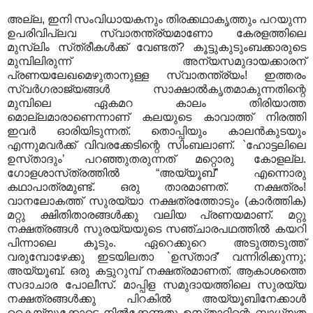
അല്ല, ഇനി സംവിധായകനും തിരക്കഥാകൃത്തും പറയുന്ന
ഉപരിവിപ്ലവ സ്വാതന്ത്ര്യമാണോ കേരളത്തിലെ
മുസ്‌ലിം സ്‌ത്രീകള്‍ക്ക്‌ വേണ്ടത്‌? കൂട്ടുകുടുംബക്കാരുടെ
മുമ്പിലിരുന്ന്‌ അന്യസമുദായക്കാരന്‌
പ്രണയലേഖമെഴുതാനുള്ള സ്വാതന്ത്ര്യം! ഇത്തരം
സ്വര്‍ഗരാജ്യങ്ങള്‍ സാക്ഷാല്‍കൃതമാകുന്നതിന്റെ
മുമ്പിലെ ഏകമറ കാലം തിരിയാത്ത
മൊല്ലമാരാണെന്നാണ്‌ കലയുടെ കാവാത്ത്‌ നിരത്തി
ഇവര്‍ ഓരിയിടുന്നത്‌. തൊപ്പിയും കാലന്‍കുടയും
എന്നുമവര്‍ക്ക്‌ വിവരക്കേടിന്റെ സിംബലാണ്‌. `ഹോട്ടലിലെ
ഉസ്‌താദും’ പറഞ്ഞുതരുന്നത്‌ മറ്റൊരു കോളല്ല.
ഗോളശാസ്‌ത്രത്തില്‍ “അയ്യൂബ്‌” എന്നൊരു
കഥാപാത്രമുണ്ട്‌. ഒരു താരമാണത്‌. നക്ഷത്രം!
വാനലോകത്ത്‌ സുരയ്യാ നക്ഷത്രത്തോടും (കാര്‍ത്തിക)
മറ്റു ക്ഷിതിതാരങ്ങള്‍ക്കു വലിയ പ്രണയമാണ്‌. മറ്റു
നക്ഷത്രങ്ങള്‍ സുരയ്യയുടെ സഞ്ചാരപഥത്തില്‍ കയറി
പിന്നാലെ കൂടും. ഏറെക്കുറെ അടുത്തടുത്ത്‌
വരുമ്പോഴേക്കു ഇടയിലതാ `ഉസ്‌താദ്‌’ വന്നിരിക്കുന്നു;
അയ്യൂബ്‌. ഒരു കട്ടുറുമ്പ്‌ നക്ഷത്രമാണത്‌. ആകാശത്തെ
സദാചാര പോലീസ്‌. മാപ്പിള സമുദായത്തിലെ സുരയ്യ
നക്ഷത്രങ്ങള്‍ക്കു പിറകില്‍ അയ്യൂബിനേക്കാള്‍
കൈയ്യൂക്കോടെ നില്‍ക്കേണ്ടതു ഉസ്‌താദിന്റെ ബാധ്യത