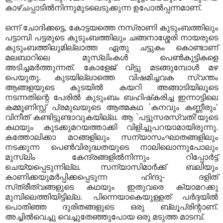
കാഴ്‌ചപ്പാടില്‍നിന്നുമുടലെടുക്കുന്ന ഉപോല്‍പ്പന്നമാണ്‌.
ഒന്ന്‌ ചോദിക്കട്ടെ, കോട്ടയത്തെ നസ്രാണി കുടുംബത്തിലും
പട്ടാമ്പി പട്ടരുടെ കുടുംബത്തിലും ചങ്ങനാശ്ശേരി നായരുടെ
കുടുംബത്തിലുമില്ലാത്ത ഏതു ചട്ടുകം കൊണ്ടാണ്‌
മലബാറിലെ മുസ്‌ലിംകള്‍ പെണ്‍കുട്ടികളെ
അടിച്ചമര്‍ത്തുന്നത്‌. കോളേജ്‌ വിട്ടു മടങ്ങുമ്പോള്‍ മഴ
പെയുതു. കുടയില്ലാത്തെ വിഷമിച്ചവക സ്വന്തം
ആങ്ങളയുടെ കുടയില്‍ കയറി അങ്ങാടിയിലൂടെ
നടന്നതിന്റെ പേരില്‍ കുടുംബം ബഹിഷ്‌കരിച്ച ഇന്നാട്ടിലെ
കമ്മൂണിസ്റ്റ്‌ പ്രമുഖയുടെ ആത്മകഥ `കനവും കണ്ണീരും’
വിനീത്‌ കണ്ടിട്ടുണ്ടാവുകയില്ല. ആ `പട്ടുസരസ്വതി’യുടെ
കഥയും കുടക്കുമറയത്താക്കി വിളിച്ചുപറയാമായിരുന്നു.
കത്തോലിക്കാ മഠങ്ങളിലും സന്യാസംഘാതങ്ങളിലും
നടക്കുന്ന പെണ്‍വിരുദ്ധതയുടെ നാലിലൊന്നുപോലും
മുസ്‌ലിം കേന്ദ്രങ്ങളില്‍നിന്നും റിപ്പോര്‍ട്ട്‌
ചെയ്യപ്പെടുന്നില്ല. സന്യാസിമാര്‍ക്ക്‌ ബലിയും
കാണിക്കയുമര്‍പ്പിക്കപ്പെടുന്ന ഹിന്ദു- ദളിത്‌
സ്‌ത്രീത്വങ്ങളുടെ കഥയും ഇതുവരെ ക്യാമറക്കു
മുമ്പിലെത്തിയിട്ടില്ല. പിന്നെയാകെയുള്ളത്‌ പര്‍ദ്ദയില്‍
പൊതിഞ്ഞ ദുരിതങ്ങളുടെ ഒരു ബ്ലൂപ്രിന്റാണ്‌.
അച്ചില്‍വെച്ചു വെച്ചുതേഞ്ഞുപോയ ഒരു മടുത്ത മാടമ്പ്‌.