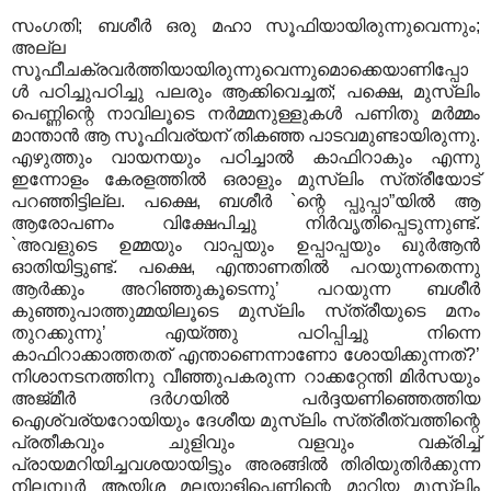
സംഗതി; ബശീര്‍ ഒരു മഹാ സൂഫിയായിരുന്നുവെന്നും;
അല്ല
സൂഫീചക്രവര്‍ത്തിയായിരുന്നുവെന്നുമൊക്കെയാണിപ്പോ
ള്‍ പഠിച്ചുപഠിച്ചു പലരും ആക്കിവെച്ചത്‌; പക്ഷെ, മുസ്‌ലിം
പെണ്ണിന്റെ നാവിലൂടെ നര്‍മ്മനുള്ളുകള്‍ പണിതു മര്‍മ്മം
മാന്താന്‍ ആ സൂഫിവര്യന്‌ തികഞ്ഞ പാടവമുണ്ടായിരുന്നു.
എഴുത്തും വായനയും പഠിച്ചാല്‍ കാഫിറാകും എന്നു
ഇന്നോളം കേരളത്തില്‍ ഒരാളും മുസ്‌ലിം സ്‌ത്രീയോട്‌
പറഞ്ഞിട്ടില്ല. പക്ഷെ, ബശീര്‍ `ന്റെ പ്പുപ്പാ”യില്‍ ആ
ആരോപണം വിക്ഷേപിച്ചു നിര്‍വൃതിപ്പെടുന്നുണ്ട്‌.
`അവളുടെ ഉമ്മയും വാപ്പയും ഉപ്പാപ്പയും ഖുര്‍ആന്‍
ഓതിയിട്ടുണ്ട്‌. പക്ഷെ, എന്താണതില്‍ പറയുന്നതെന്നു
ആര്‍ക്കും അറിഞ്ഞുകൂടെന്നു’ പറയുന്ന ബശീര്‍
കുഞ്ഞുപാത്തുമ്മയിലൂടെ മുസ്‌ലിം സ്‌ത്രീയുടെ മനം
തുറക്കുന്നു’ എയ്‌ത്തു പഠിപ്പിച്ചു നിന്നെ
കാഫിറാക്കാത്തതത്‌ എന്താണെന്നാണോ ശോയിക്കുന്നത്‌?’
നിശാനടനത്തിനു വീഞ്ഞുപകരുന്ന റാക്കറ്റേന്തി മിര്‍സയും
അജ്‌മീര്‍ ദര്‍ഗയില്‍ പര്‍ദ്ദയണിഞ്ഞെത്തിയ
ഐശ്വര്യറോയിയും ദേശീയ മുസ്‌ലിം സ്‌ത്രീത്വത്തിന്റെ
പ്രതീകവും ചുളിവും വളവും വക്രിച്ച്‌
പ്രായമറിയിച്ചവശയായിട്ടും അരങ്ങില്‍ തിരിയുതിര്‍ക്കുന്ന
നിലമ്പൂര്‍ ആയിശ മലയാളിപ്പെണ്ണിന്റെ മാറിയ മുസ്‌ലിം