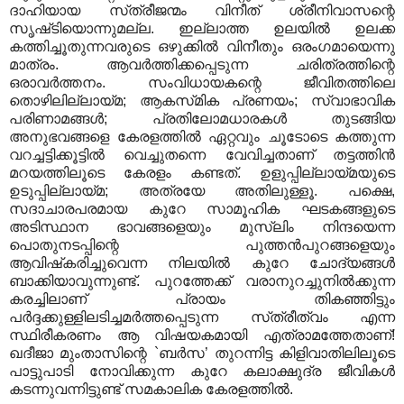
ദാഹിയായ സ്‌ത്രീജന്മം വിനീത്‌ ശ്രീനിവാസന്റെ
സൃഷ്‌ടിയൊന്നുമല്ല. ഇല്ലാത്ത ഉലയില്‍ ഉലക്ക
കത്തിച്ചൂതുന്നവരുടെ ഒഴുക്കില്‍ വിനീതും ഒരംഗമായെന്നു
മാത്രം. ആവര്‍ത്തിക്കപ്പെടുന്ന ചരിത്രത്തിന്റെ
ഒരാവര്‍ത്തനം. സംവിധായകന്റെ ജീവിതത്തിലെ
തൊഴിലില്ലായ്‌മ; ആകസ്‌മിക പ്രണയം; സ്വാഭാവിക
പരിണാമങ്ങള്‍; പ്രതിലോമധാരകള്‍ തുടങ്ങിയ
അനുഭവങ്ങളെ കേരളത്തില്‍ ഏറ്റവും ചൂടോടെ കത്തുന്ന
വറച്ചട്ടിക്കൂട്ടില്‍ വെച്ചുതന്നെ വേവിച്ചതാണ്‌ തട്ടത്തിന്‍
മറയത്തിലൂടെ കേരളം കണ്ടത്‌. ഉളുപ്പില്ലായ്‌മയുടെ
ഉടുപ്പില്ലായ്‌മ; അത്രയേ അതിലുള്ളൂ. പക്ഷെ,
സദാചാരപരമായ കുറേ സാമൂഹിക ഘടകങ്ങളുടെ
അടിസ്ഥാന ഭാവങ്ങളെയും മുസ്‌ലിം നിന്ദയെന്ന
പൊതുനടപ്പിന്റെ പുത്തന്‍പുറങ്ങളെയും
ആവിഷ്‌കരിച്ചുവെന്ന നിലയില്‍ കുറേ ചോദ്യങ്ങള്‍
ബാക്കിയാവുന്നുണ്ട്‌. പുറത്തേക്ക്‌ വരാനുറച്ചുനില്‍ക്കുന്ന
കരച്ചിലാണ്‌ പ്രായം തികഞ്ഞിട്ടും
പര്‍ദ്ദക്കുള്ളിലടിച്ചമര്‍ത്തപ്പെടുന്ന സ്‌ത്രീത്വം എന്ന
സ്ഥിരീകരണം ആ വിഷയകമായി എത്രാമത്തേതാണ്‌!
ഖദീജാ മുംതാസിന്റെ `ബര്‍സ’ തുറന്നിട്ട കിളിവാതിലിലൂടെ
പാട്ടുപാടി നോവിക്കുന്ന കുറേ കലാക്ഷുദ്ര ജീവികള്‍
കടന്നുവന്നിട്ടുണ്ട്‌ സമകാലിക കേരളത്തില്‍.