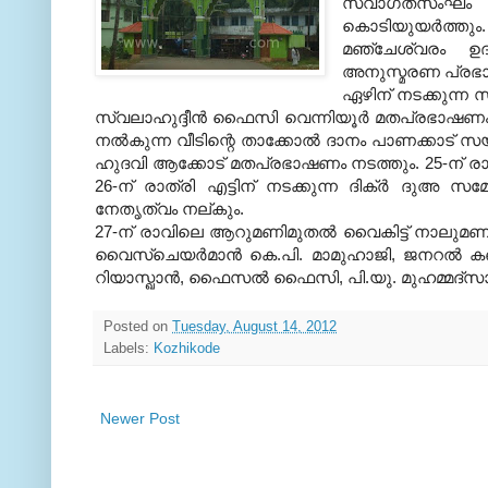
സ്വാഗതസംഘം ചെ
കൊടിയുയര്‍ത്തു
മഞ്ചേശ്വരം ഉദ്
അനുസ്മരണ പ്രഭാ
ഏഴിന് നടക്കുന്ന സ്
സ്വലാഹുദ്ദീന്‍ ഫൈസി വെന്നിയൂര്‍ മതപ്രഭാഷണം നടത്ത
നല്‍കുന്ന വീടിന്റെ താക്കോല്‍ ദാനം പാണക്കാട് സയ
ഹുദവി ആക്കോട് മതപ്രഭാഷണം നടത്തും. 25-ന് രാത്
26-ന് രാത്രി എട്ടിന് നടക്കുന്ന ദിക്ര്‍ ദുഅ സ
നേതൃത്വം നല്കും.
27-ന് രാവിലെ ആറുമണിമുതല്‍ വൈകിട്ട് നാലുമ
വൈസ്‌ചെയര്‍മാന്‍ കെ.പി. മാമുഹാജി, ജനറല്‍ കണ
റിയാസ്ഖാന്‍, ഫൈസല്‍ ഫൈസി, പി.യു. മുഹമ്മദ്‌സാല
Posted on
Tuesday, August 14, 2012
Labels:
Kozhikode
Newer Post