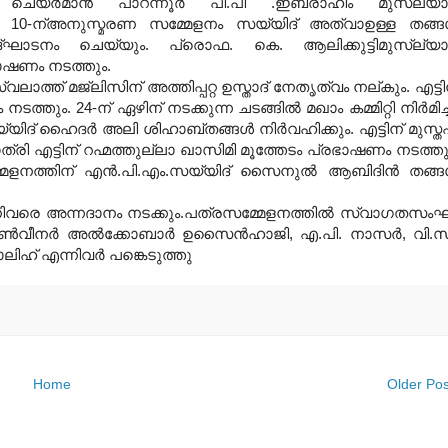
യര്‍മാന്‍ പാറന്നൂര്‍ പി.പി .ഇബ്രാഹിം മുസ്‌ല്യാര
ം. 10-ന്അനുസ്മരണ സമ്മേളനം സയ്യിദ് അത്വാഉള്ള തങ്ങള
ഘാടനം ചെയ്യും. പ്രൊഫ. കെ. ആലിക്കുട്ടിമുസ്‌ല്യാര
ഷണം നടത്തും.
വലാത്ത് മജ്‌ലിസിന് അത്തിപ്പറ്റ ഉസ്താദ് നേതൃത്വം നല്കും. എട്ടി
ും. 24-ന് ഏഴിന് നടക്കുന്ന ചടങ്ങില്‍ മഖാം കമ്മിറ്റി നിര്‍മിച്
്യിദ് ഹൈദര്‍ അലി ശിഹാബ്തങ്ങള്‍ നിര്‍വഹിക്കും. എട്ടിന് മുസ്
രി എട്ടിന് റഹ്മത്തുല്ലാ ഖാസിമി മൂത്തേടം പ്രഭാഷണം നടത്തു
മ്മേളനത്തിന് എന്‍.പി.എം.സയ്യിദ് സൈനുല്‍ ആബിദിന്‍ തങ്ങള
ണിവരെ അന്നദാനം നടക്കും.പത്രസമ്മേളനത്തില്‍ സ്വാഗതസം
്‍വീനര്‍ അല്‍ക്കോബാര്‍ ഉസൈന്‍ഹാജി, എ.പി. നാസര്‍, വി.സ
ിഹ് എന്നിവര്‍ പങ്കെടുത്തു
Home
Older Pos