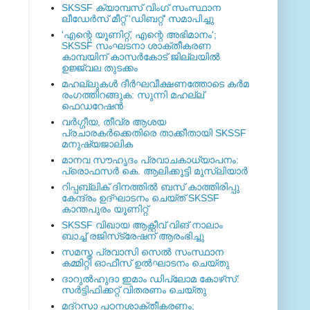
SKSSF ക്യാമ്പസ് വിംഗ് സംസ്ഥാന
ലീഡേർസ് മീറ്റ് 'ഡിബറ്റ്' സമാപിച്ചു
'എന്റെ യൂണിറ്റ്, എന്റെ അഭിമാനം';
SKSSF സംഘടനാ ശാക്തീകരണ
കാമ്പയിന് കാസര്‍കോട് ജില്ലയില്‍
ഉജ്ജ്വല തുടക്കം
മഹല്ലുകള്‍ ദീര്‍ഘവീക്ഷണത്തോടെ കര്‍മ
രംഗത്തിറങ്ങുക: സുന്നി മഹല്ല്
ഫെഡറേഷന്‍
വര്‍ഗ്ഗീയ, തീവ്ര ആശയ
പ്രചാരകര്‍ക്കെതിരെ താക്കീതായി SKSSF
മനുഷ്യജാലിക
മാനവ സൗഹൃദം പ്രവാചകാധ്യാപനം:
പ്രൊഫസർ കെ. ആലിക്കുട്ടി മുസ്ലിയാർ
റിപ്പബ്ലിക് ദിനത്തില്‍ ബസ് കാത്തിരിപ്പു
കേന്ദ്രം ഉദ്ഘാടനം ചെയ്ത്‌ SKSSF
കാന്തപുരം യൂണിറ്റ്
SKSSF വിഖായ ആക്റ്റീവ് വിങ് നാലാം
ബാച്ച് രജിസ്‌ട്രേഷന് ആരംഭിച്ചു
സമസ്ത പ്രവാസി സെല്‍ സംസ്ഥാന
കമ്മിറ്റി ഓഫീസ് ഉല്‍ഘാടനം ചെയ്തു
ദാറുല്‍ഹുദാ ഇമാം ഡിപ്ലോമ കോഴ്‌സ്:
സര്‍ട്ടിഫിക്കറ്റ് വിതരണം ചെയ്തു
മദ്‌റസാ പഠനശാക്തീകരണം;