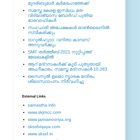
മുദരിബുമാര്‍ കര്‍മരംഗത്തേക്ക്
സമസ്ത കേരള ഇസ്ലാം മത
വിദ്യാഭ്യാസ ബോര്‍ഡ് പുതിയ
ഭാരവാഹികള്‍
സഹചാരി അപേക്ഷകൾ ഓൺലൈനിൽ
സ്വീകരിക്കും
ദാറുല്‍ഹുദാ: വനിതാ കാമ്പസ്
അനുവദിക്കും
SMF തര്‍ത്തീബ്-2021 നൂറ്റിപ്പത്ത്
മേഖലകളില്‍
ആറ് മദ്റസകള്‍ക്ക് കൂടി പുതുതായി
അംഗീകാരം; സമസ്ത മദ്റസകള്‍ 10,283
സൈനുല്‍ ഉലമാ സ്മാരക മന്ദിരം;
ശിലാസ്ഥാപനം നിര്‍വഹിച്ചു
External ‎Links
samastha.info
www.skjmcc.com
www.jamianooriya.org
skssfviqaya.com
www.skssf.in