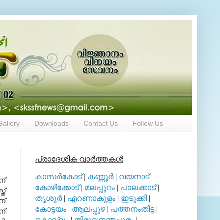
Gallery
Downloads
Contact Us
Follow Us
പ്രാദേശിക വാര്‍ത്തകള്‍
കാസര്‍കോട്
|
കണ്ണൂര്‍
|
വയനാട്
|
ന്
കോഴിക്കോട്
|
മലപ്പുറം
|
പാലക്കാട്
|
ത്
തൃശൂര്‍
|
എറണാകുളം
|
ഇടുക്കി
|
ന്
കോട്ടയം
|
ആലപ്പുഴ
|
പത്തനംതിട്ട
|
ന്
കൊല്ലം
|
തിരുവനന്തപുരം
|