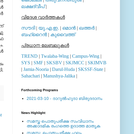
്‍
ലക്ഷദ്വീപ്
|
്‍
്‍
വിദേശ വാര്‍ത്തകള്‍
ന്
സൗദി
|
യു.എ.ഇ.
|
ഒമാന്‍
|
ഖത്തര്‍
|
ചു
ബഹ്റൈന്‍
|
കുവൈത്ത്
തഫ
ം.
പ്രധാന ലേബലുകള്‍
്‍
TREND
|
Twalaba-Wing
|
Campus-Wing
|
SYS
|
SMF
|
SKSBV
|
SKJMCC
|
SKIMVB
ഘം
|
Jamia-Nooria
|
Darul-Huda
|
SKSSF-State
|
ി.
Sahachari
|
Manushya-Jalika
|
Forthcoming Programs
2021-03-10 - ദാറുല്‍ഹുദാ ബിരുദദാനം
News Highlight
t
സമസ്ത പൊതുപരീക്ഷ സംവിധാനം
അക്കാദമിക രംഗത്തെ ഉദാത്ത മാതൃക
സമസ്ത: പൊതുപരീക്ഷ ഫലം