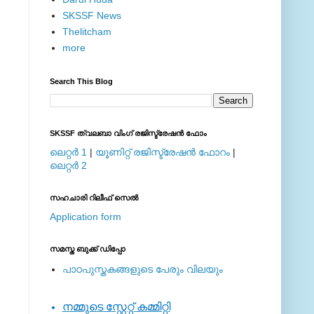
SKSSF News
Thelitcham
more
Search This Blog
SKSSF ത്വലബാ വിംഗ് രജിസ്ട്രേഷന്‍ ഫോം
ലെറ്റര്‍ 1
|
യൂണിറ്റ് രജിസ്ട്രേഷന്‍ ഫോറം
|
ലെറ്റര്‍ 2
സഹചാരി റിലീഫ് സെല്‍
Application form
സമസ്ത ബുക്ക് ഡിപ്പോ
പാഠപുസ്തകങ്ങളുടെ പേരും വിലയും
നമ്മുടെ സ്റ്റേറ്റ് കമ്മിറ്റി