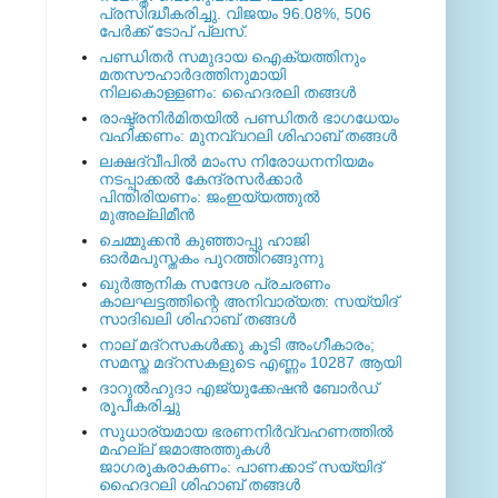
പ്രസിദ്ധീകരിച്ചു. വിജയം 96.08%, 506
പേര്‍ക്ക് ടോപ് പ്ലസ്.
പണ്ഡിതര്‍ സമുദായ ഐക്യത്തിനും
മതസൗഹാര്‍ദത്തിനുമായി
നിലകൊള്ളണം: ഹൈദരലി തങ്ങള്‍
രാഷ്ട്രനിര്‍മിതയില്‍ പണ്ഡിതര്‍ ഭാഗധേയം
വഹിക്കണം: മുനവ്വറലി ശിഹാബ് തങ്ങള്‍
ലക്ഷദ്വീപില്‍ മാംസ നിരോധനനിയമം
നടപ്പാക്കല്‍ കേന്ദ്രസര്‍ക്കാര്‍
പിന്തിരിയണം: ജംഇയ്യത്തുല്‍
മുഅല്ലിമീന്‍
ചെമ്മുക്കന്‍ കുഞ്ഞാപ്പു ഹാജി
ഓര്‍മപുസ്തകം പുറത്തിറങ്ങുന്നു
ഖുര്‍ആനിക സന്ദേശ പ്രചരണം
കാലഘട്ടത്തിന്റെ അനിവാര്യത: സയ്യിദ്
സാദിഖലി ശിഹാബ് തങ്ങള്‍
നാല് മദ്‌റസകള്‍ക്കു കൂടി അംഗീകാരം;
സമസ്ത മദ്‌റസകളുടെ എണ്ണം 10287 ആയി
ദാറുല്‍ഹുദാ എജ്യുക്കേഷന്‍ ബോര്‍ഡ്
രൂപീകരിച്ചു
സുധാര്യമായ ഭരണനിര്‍വ്വഹണത്തില്‍
മഹല്ല് ജമാഅത്തുകള്‍
ജാഗരൂകരാകണം: പാണക്കാട് സയ്യിദ്
ഹൈദറലി ശിഹാബ് തങ്ങള്‍