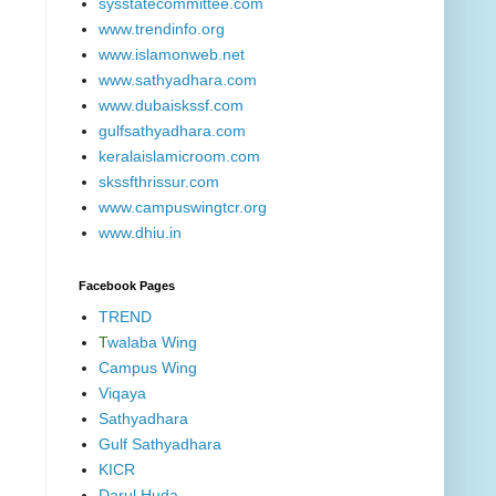
sysstatecommittee.com
www.trendinfo.org
www.islamonweb.net
www.sathyadhara.com
www.dubaiskssf.com
gulfsathyadhara.com
keralaislamicroom.com
skssfthrissur.com
www.campuswingtcr.org
www.dhiu.in
Facebook Pages
TREND
T
walaba Wing
Campus Wing
Viqaya
Sathyadhara
Gulf Sathyadhara
KICR
Darul Huda