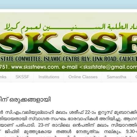
inks
SKSSF
Institutions
Online Classes
Samastha
ന് ഒരുക്കങ്ങളായി
ൂര്‍ സി.എം.വലിയുല്ലാഹി മഖാം ശരീഫ് 22-ാം ഉറൂസ് മുബാറക്കി
്‍ത്തിയായതായി സ്വാഗത സംഘം ഭാരവാഹികള്‍ അറിയിച്ചു. ആഗസ്
െയാണ് പരിപാടി. 23-ന് രാവിലെ ഒന്‍പതിന് മഖാം സിയാറത്തി
ദ് ജിഫ്രി മുത്തുകോയ തങ്ങള്‍ നേതൃത്വം നല്കും. 9.30-