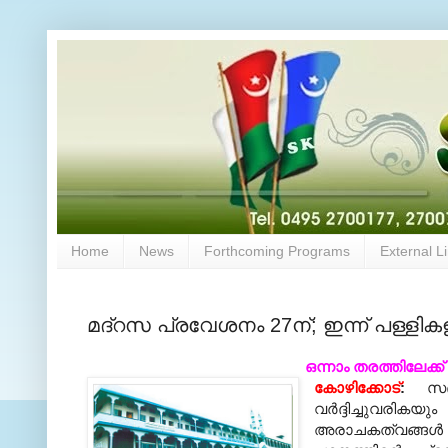
Home
News
Forthcoming Programs
External L
മദ്റസ പ്രവേശനം 27ന്; ഇന്ന് പള്ളിക
ഒന്നാം തരത്തിലേക്ക
കോഴിക്കോട്
:
സദ
വര്‍ദ്ദിച്ചുവ
അരാചകത്വങ്ങള്‍ വ