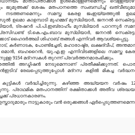
ാധാന്യം മാതാപിതാക്കള്‍ ഉള്‍കൊള്ളണമെന്നും വെള്ളിയാഴ
ും ജുമുഅക്ക് ശേഷം മതപഠനത്തെ സംബന്ധിച്ച് ഖത്വീബുമാര
ം നടത്തണമെന്നും സമസ്ത കേരള ജംഇയ്യത്തുല്‍ ഉല
്‍ ഉലമാ കാളമ്പാടി മുഹമ്മദ് മുസ്‌ലിയാര്‍, ജനറല്‍ സെക്രട്ട
ര്‍, ട്രഷറര്‍ പി.പി.ഇബ്രാഹീം മുസ്‌ലിയാര്‍ പാറന്നൂര്‍ സമസ
ിഡണ്ട് ടി.കെ.എം.ബാവ മുസ്‌ലിയാര്‍, ജനറല്‍ സെക്രട്ട
ക്കാട് ഹൈദര്‍അലി ശിഹാബ് തങ്ങള്‍ എന്നിവര്‍ ആവശ്യപ്പെട്ടു.
ാട്, കര്‍ണാടക, പോണ്ടിച്ചേരി, മഹാരാഷ്ട്ര, ലക്ഷദ്വീപ്, അന്തമാന്
 ഒമാന്‍, ബഹറൈന്‍, യു.എ.ഇ എന്നിവിടങ്ങളിലെ സമസ്ത കേ
ള 9154 മദ്‌റസകള്‍ തുറന്ന് പ്രവര്‍ത്തനമാരംഭിക്കും.
്തില്‍ അഡ്മിഷന്‍ നേടുമെന്നാണ് പ്രതീക്ഷിക്കുന്നത്. പൊ
‍ഇടിവ് രേഖപ്പെടുത്തുപ്പോള്‍ മദ്‌റസ കളില്‍ മികച്ച വര്‍ദ്ധന
 കുട്ടികള്‍ വര്‍ദ്ധിച്ചിരുന്നു. കഴിഞ്ഞ അദ്ധ്യയന വര്‍ഷം 1
ന്നു. പ്രാഥമിക മതപഠനത്തിന് രക്ഷിതാക്കള്‍ അതീവ ശ്രദ്ധയ
ചക്ക് പ്രധാനകാരണം.
ാദുമാരും നാട്ടുകാരും വന്‍ ഒരുക്കങ്ങള്‍ ഏര്‍പ്പെടുത്തണമെന്ന