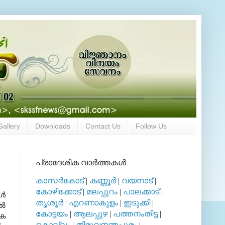
Gallery
Downloads
Contact Us
Follow Us
പ്രാദേശിക വാര്‍ത്തകള്‍
കാസര്‍കോട്
|
കണ്ണൂര്‍
|
വയനാട്
|
കോഴിക്കോട്
|
മലപ്പുറം
|
പാലക്കാട്
|
്‍
തൃശൂര്‍
|
എറണാകുളം
|
ഇടുക്കി
|
്‍
കോട്ടയം
|
ആലപ്പുഴ
|
പത്തനംതിട്ട
|
ിക
കൊല്ലം
|
തിരുവനന്തപുരം
|