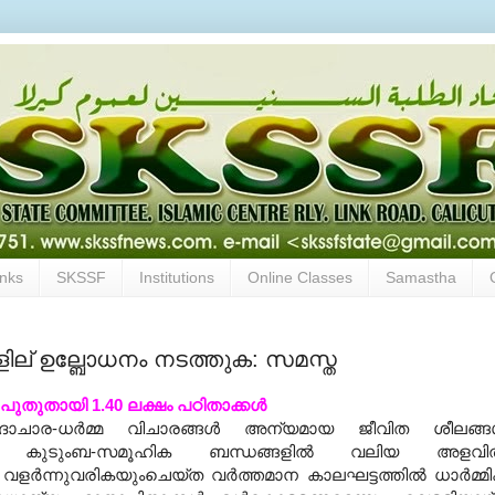
inks
SKSSF
Institutions
Online Classes
Samastha
ളില് ഉല്ബോധനം നടത്തുക: സമസ്ത
് പുതുതായി 1.40 ലക്ഷം പഠിതാക്കള്‍
ാചാര-ധര്‍മ്മ വിചാരങ്ങള്‍ അന്യമായ ജീവിത ശീലങ്ങള
രികയും കുടുംബ-സമൂഹിക ബന്ധങ്ങളില്‍ വലിയ അളവില
ളര്‍ന്നുവരികയുംചെയ്ത വര്‍ത്തമാന കാലഘട്ടത്തില്‍ ധാര്‍മ്മ