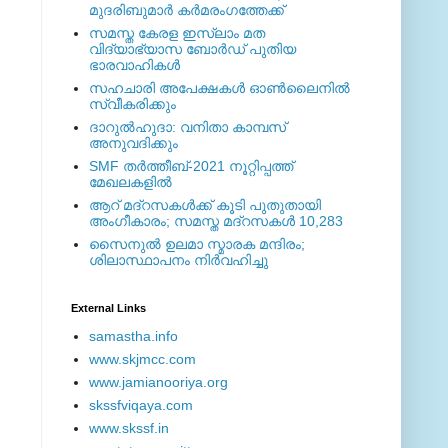
മുദരിബുമാര്‍ കര്‍മരംഗത്തേക്ക്
സമസ്ത കേരള ഇസ്ലാം മത
വിദ്യാഭ്യാസ ബോര്‍ഡ് പുതിയ
ഭാരവാഹികള്‍
സഹചാരി അപേക്ഷകൾ ഓൺലൈനിൽ
സ്വീകരിക്കും
ദാറുല്‍ഹുദാ: വനിതാ കാമ്പസ്
അനുവദിക്കും
SMF തര്‍ത്തീബ്-2021 നൂറ്റിപ്പത്ത്
മേഖലകളില്‍
ആറ് മദ്റസകള്‍ക്ക് കൂടി പുതുതായി
അംഗീകാരം; സമസ്ത മദ്റസകള്‍ 10,283
സൈനുല്‍ ഉലമാ സ്മാരക മന്ദിരം;
ശിലാസ്ഥാപനം നിര്‍വഹിച്ചു
External ‎Links
samastha.info
www.skjmcc.com
www.jamianooriya.org
skssfviqaya.com
www.skssf.in