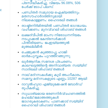
പ്രസിദ്ധീകരിച്ചു. വിജയം 96.08%, 506
പേര്‍ക്ക് ടോപ് പ്ലസ്.
t
പണ്ഡിതര്‍ സമുദായ ഐക്യത്തിനും
മതസൗഹാര്‍ദത്തിനുമായി
നിലകൊള്ളണം: ഹൈദരലി തങ്ങള്‍
രാഷ്ട്രനിര്‍മിതയില്‍ പണ്ഡിതര്‍ ഭാഗധേയം
വഹിക്കണം: മുനവ്വറലി ശിഹാബ് തങ്ങള്‍
ലക്ഷദ്വീപില്‍ മാംസ നിരോധനനിയമം
നടപ്പാക്കല്‍ കേന്ദ്രസര്‍ക്കാര്‍
പിന്തിരിയണം: ജംഇയ്യത്തുല്‍
മുഅല്ലിമീന്‍
ചെമ്മുക്കന്‍ കുഞ്ഞാപ്പു ഹാജി
ഓര്‍മപുസ്തകം പുറത്തിറങ്ങുന്നു
ഖുര്‍ആനിക സന്ദേശ പ്രചരണം
കാലഘട്ടത്തിന്റെ അനിവാര്യത: സയ്യിദ്
സാദിഖലി ശിഹാബ് തങ്ങള്‍
നാല് മദ്‌റസകള്‍ക്കു കൂടി അംഗീകാരം;
സമസ്ത മദ്‌റസകളുടെ എണ്ണം 10287 ആയി
ദാറുല്‍ഹുദാ എജ്യുക്കേഷന്‍ ബോര്‍ഡ്
രൂപീകരിച്ചു
സുധാര്യമായ ഭരണനിര്‍വ്വഹണത്തില്‍
മഹല്ല് ജമാഅത്തുകള്‍
ജാഗരൂകരാകണം: പാണക്കാട് സയ്യിദ്
ഹൈദറലി ശിഹാബ് തങ്ങള്‍