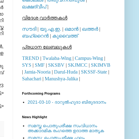
്ച
ലക്ഷദ്വീപ്
|
്‍
മാ
വിദേശ വാര്‍ത്തകള്‍
റി
്ത
സൗദി
|
യു.എ.ഇ.
|
ഒമാന്‍
|
ഖത്തര്‍
|
റി
ബഹ്റൈന്‍
|
കുവൈത്ത്
‍,
പ്രധാന ലേബലുകള്‍
രള
TREND
|
Twalaba-Wing
|
Campus-Wing
|
SYS
|
SMF
|
SKSBV
|
SKJMCC
|
SKIMVB
തു
|
Jamia-Nooria
|
Darul-Huda
|
SKSSF-State
|
വ്
Sahachari
|
Manushya-Jalika
|
23
ും
Forthcoming Programs
2021-03-10 - ദാറുല്‍ഹുദാ ബിരുദദാനം
ും
News Highlight
സമസ്ത പൊതുപരീക്ഷ സംവിധാനം
അക്കാദമിക രംഗത്തെ ഉദാത്ത മാതൃക
സമസ്ത: പൊതുപരീക്ഷ ഫലം