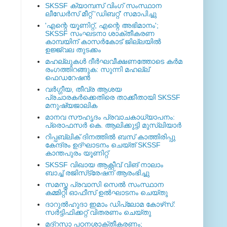
SKSSF ക്യാമ്പസ് വിംഗ് സംസ്ഥാന
ലീഡേർസ് മീറ്റ് 'ഡിബറ്റ്' സമാപിച്ചു
'എന്റെ യൂണിറ്റ്, എന്റെ അഭിമാനം';
SKSSF സംഘടനാ ശാക്തീകരണ
കാമ്പയിന് കാസര്‍കോട് ജില്ലയില്‍
ഉജ്ജ്വല തുടക്കം
മഹല്ലുകള്‍ ദീര്‍ഘവീക്ഷണത്തോടെ കര്‍മ
രംഗത്തിറങ്ങുക: സുന്നി മഹല്ല്
ഫെഡറേഷന്‍
വര്‍ഗ്ഗീയ, തീവ്ര ആശയ
പ്രചാരകര്‍ക്കെതിരെ താക്കീതായി SKSSF
മനുഷ്യജാലിക
മാനവ സൗഹൃദം പ്രവാചകാധ്യാപനം:
പ്രൊഫസർ കെ. ആലിക്കുട്ടി മുസ്ലിയാർ
റിപ്പബ്ലിക് ദിനത്തില്‍ ബസ് കാത്തിരിപ്പു
കേന്ദ്രം ഉദ്ഘാടനം ചെയ്ത്‌ SKSSF
കാന്തപുരം യൂണിറ്റ്
SKSSF വിഖായ ആക്റ്റീവ് വിങ് നാലാം
ബാച്ച് രജിസ്‌ട്രേഷന് ആരംഭിച്ചു
സമസ്ത പ്രവാസി സെല്‍ സംസ്ഥാന
കമ്മിറ്റി ഓഫീസ് ഉല്‍ഘാടനം ചെയ്തു
ദാറുല്‍ഹുദാ ഇമാം ഡിപ്ലോമ കോഴ്‌സ്:
സര്‍ട്ടിഫിക്കറ്റ് വിതരണം ചെയ്തു
മദ്‌റസാ പഠനശാക്തീകരണം;