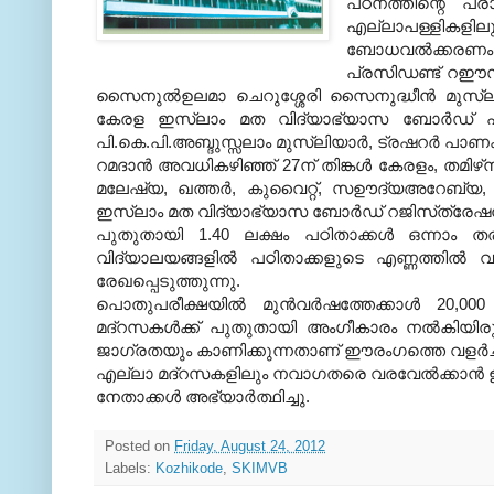
പഠനത്തിന്റെ പ്ര
എല്ലാപള്ളികളില
ബോധവല്‍ക്കരണ
പ്രസിഡണ്ട് റഈസുല
സൈനുല്‍ഉലമാ ചെറുശ്ശേരി സൈനുദ്ധീന്‍ മുസ്‌ലിയാ
കേരള ഇസ്‌ലാം മത വിദ്യാഭ്യാസ ബോര്‍ഡ് പ്രസ
പി.കെ.പി.അബ്ദുസ്സലാം മുസ്‌ലിയാര്‍, ട്രഷറര്‍ പാണ
റമദാന്‍ അവധികഴിഞ്ഞ് 27ന് തിങ്കള്‍ കേരളം, തമിഴ്‌ന
മലേഷ്യ, ഖത്തര്‍, കുവൈറ്റ്, സഊദ്യഅറേബ്യ,
ഇസ്‌ലാം മത വിദ്യാഭ്യാസ ബോര്‍ഡ് റജിസ്‌ത്രേഷനുള്
പുതുതായി 1.40 ലക്ഷം പഠിതാക്കള്‍ ഒന്നാം തരത
വിദ്യാലയങ്ങളില്‍ പഠിതാക്കളുടെ എണ്ണത്തില്‍ വന്
രേഖപ്പെടുത്തുന്നു.
പൊതുപരീക്ഷയില്‍ മുന്‍വര്‍ഷത്തേക്കാള്‍ 20,000
മദ്‌റസകള്‍ക്ക് പുതുതായി അംഗീകാരം നല്‍കിയിരു
ജാഗ്രതയും കാണിക്കുന്നതാണ് ഈരംഗത്തെ വളര്‍ച്
എല്ലാ മദ്‌റസകളിലും നവാഗതരെ വരവേല്‍ക്കാന്‍ ഉസ്ത
നേതാക്കള്‍ അഭ്യാര്‍ത്ഥിച്ചു.
Posted on
Friday, August 24, 2012
Labels:
Kozhikode
,
SKIMVB