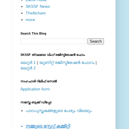
SKSSF News
Thelitcham
more
Search This Blog
SKSSF ത്വലബാ വിംഗ് രജിസ്ട്രേഷന്‍ ഫോം
ലെറ്റര്‍ 1
|
യൂണിറ്റ് രജിസ്ട്രേഷന്‍ ഫോറം
|
ലെറ്റര്‍ 2
സഹചാരി റിലീഫ് സെല്‍
Application form
സമസ്ത ബുക്ക് ഡിപ്പോ
പാഠപുസ്തകങ്ങളുടെ പേരും വിലയും
നമ്മുടെ സ്റ്റേറ്റ് കമ്മിറ്റി