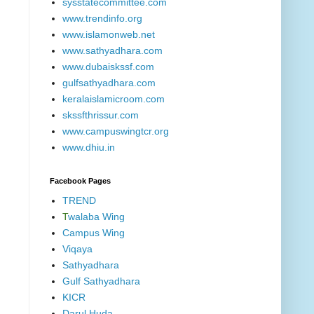
sysstatecommittee.com
www.trendinfo.org
www.islamonweb.net
www.sathyadhara.com
www.dubaiskssf.com
gulfsathyadhara.com
keralaislamicroom.com
skssfthrissur.com
www.campuswingtcr.org
www.dhiu.in
Facebook Pages
TREND
T
walaba Wing
Campus Wing
Viqaya
Sathyadhara
Gulf Sathyadhara
KICR
Darul Huda