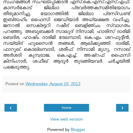
സംഗമങ്ങള്‍ സംഘടിപ്പിക്കാന്‍ എസ്.കെ.എസ്.എസ്.എഫ്.
കാസര്‍കോട് ജില്ലാ പ്രവര്‍ത്തകസമിതിയോഗം
തീരുമാനിച്ചു. യോഗത്തില്‍ ജില്ലാ പ്രസിഡണ്ട്
ഇബ്രാഹിം ഫൈസി ജെഡിയാര്‍ അധ്യക്ഷത വഹിച്ചു.
ജനറല്‍ സെക്രട്ടറി റഷീദ് ബെളിഞ്ചം സ്വാഗതം
പറഞ്ഞു. അബൂബക്കര്‍ സാലുദ് നിസാമി, ഹാരിസ് ദാരിമി
ബെദിര, ഹാഷിം ദാരിമി ദേലമ്പാടി, കെ.എം. ശറഫുദ്ദീന്‍,
സയ്യിദ് ഹുസൈന്‍ തങ്ങള്‍, ആലിക്കുഞ്ഞി ദാരിമി,
ഫാറൂഖ് കൊല്ലമ്പാടി, ശരീഫ് നിസാമി മുഗു, റസാഖ്
അര്‍ശദി കുമ്പടാജ, കെ.എച്ച്. അഷ്‌റഫ് ഫൈസി
കിനിംഗാര്‍, ശഫീഖ് ആദൂര്‍ തുടങ്ങിയവര്‍ ചര്‍ച്ചയില്‍
പങ്കെടുത്തു.
Posted on
Wednesday, August 15, 2012
‹
›
Home
View web version
Powered by
Blogger
.