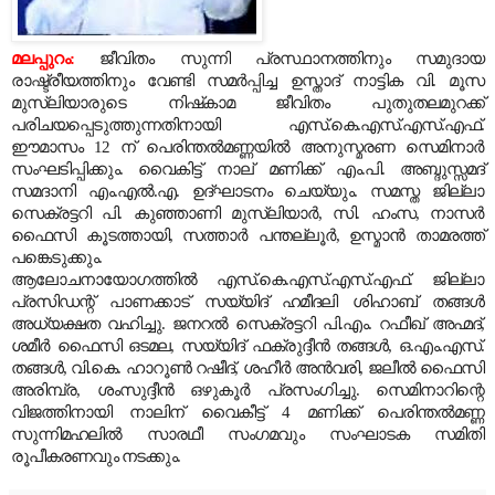
മലപ്പുറം:
ജീവിതം സുന്നി പ്രസ്ഥാനത്തിനും സമുദായ
രാഷ്ട്രീയത്തിനും വേണ്ടി സമര്‍പ്പിച്ച ഉസ്താദ്‌ നാട്ടിക വി. മൂസ
മുസ്‌ലിയാരുടെ നിഷ്‌കാമ ജീവിതം പുതുതലമുറക്ക്
പരിചയപ്പെടുത്തുന്നതിനായി എസ്.കെ.എസ്.എസ്.എഫ്.
ഈമാസം 12 ന് പെരിന്തല്‍മണ്ണയില്‍ അനുസ്മരണ സെമിനാര്‍
സംഘടിപ്പിക്കും. വൈകിട്ട് നാല് മണിക്ക് എം.പി. അബ്ദുസ്സമദ്
സമദാനി എം.എല്‍.എ. ഉദ്ഘാടനം ചെയ്യും. സമസ്ത ജില്ലാ
സെക്രട്ടറി പി. കുഞ്ഞാണി മുസ്‌ലിയാര്‍, സി. ഹംസ, നാസര്‍
ഫൈസി കൂടത്തായി, സത്താര്‍ പന്തല്ലൂര്‍, ഉസ്മാന്‍ താമരത്ത്
പങ്കെടുക്കും.
ആലോചനായോഗത്തില്‍ എസ്.കെ.എസ്.എസ്.എഫ്. ജില്ലാ
പ്രസിഡന്റ് പാണക്കാട് സയ്യിദ് ഹമീദലി ശിഹാബ് തങ്ങള്‍
അധ്യക്ഷത വഹിച്ചു. ജനറല്‍ സെക്രട്ടറി പി.എം. റഫീഖ് അഹ്മദ്,
ശമീര്‍ ഫൈസി ഒടമല, സയ്യിദ് ഫക്രുദ്ദീന്‍ തങ്ങള്‍, ഒ.എം.എസ്.
തങ്ങള്‍, വി.കെ. ഹാറൂണ്‍ റഷീദ്, ശഹീര്‍ അന്‍വരി, ജലീല്‍ ഫൈസി
അരിമ്പ്ര, ശംസുദ്ദീന്‍ ഒഴുകൂര്‍ പ്രസംഗിച്ചു. സെമിനാറിന്റെ
വിജത്തിനായി നാലിന് വൈകീട്ട് 4 മണിക്ക് പെരിന്തല്‍മണ്ണ
സുന്നിമഹലില്‍ സാരഥീ സംഗമവും സംഘാടക സമിതി
രൂപീകരണവും നടക്കും.