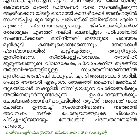
എസ്‌.കെ.എസ്‌.എസ്‌.എഫ്‌ കാസര്‍കോട്‌ ജില്ലാകമ്മിറ്റി
ഒക്‌ടോബര്‍ മുതല്‍ ഡിസംബര്‍ വരെ സംഘടിപ്പിക്കുന്ന
ആദര്‍ശകാമ്പയിന്റെ ഭാഗമായി കാസര്‍കോട്‌ ടൗണ്‍ഹാളില്‍
സംഘടിപ്പിച്ച മുഖാമുഖം പരിപാടിക്ക്‌ ജില്ലയിലെ എല്ലാ
പുത്തന്‍ പ്രസ്ഥാനങ്ങളുടേയും ജില്ലാകമ്മിറ്റികള്‍ക്ക്‌
രേഖാമൂലം എഴുത്ത്‌ നല്‌കി ക്ഷണിച്ചിട്ടും പരിപാടിയില്‍
സംബന്ധിക്കാതെ മാറിനിന്നത്‌ തങ്ങളുടെ പരാജയം
മുന്‍കൂട്ടി കണ്ടതുകൊണ്ടാണെന്നും നേതാക്കള്‍
പ്രസ്‌താവനയില്‍ കൂട്ടിച്ചേര്‍ത്തു. തവസ്സ്വുല്‍,
ഇസ്‌തിഖാസ, സ്‌ത്രീപള്ളിപ്രവേശം, തറാവീഹ്‌,
ജുമുഅഖത്തുബ, വിവാദകേശം, പ്രവാചകനിന്ദ തുടങ്ങിയ
തര്‍ക്കവിഷയങ്ങളിലുളള സംശയനിവാരണത്തില്‍
മുസ്‌തഫ അഷ്‌റഫി കക്കുപ്പടി, എം.ടി.അബൂബക്കര്‍ ദാരിമി,
ഗഫൂര്‍ അന്‍വരി എടപ്പാള്‍, ശൗക്കത്ത്‌ ഫൈസി മഞ്ചേരി
തുടങ്ങിയവര്‍ സദസ്സില്‍ നിന്ന്‌ ഉയരുന്ന ചോദ്യങ്ങള്‍ക്കും
അതിനെതുടര്‍ന്നുണ്ടാകുന്ന ഉപചോദ്യങ്ങള്‍ക്കും
ചോദ്യകര്‍ത്താവിന്‌ മറുപടിയില്‍ തൃപ്‌തി വരുന്നത്‌ വരെ
ചോദ്യം ഉന്നയിച്ച്‌ സംശയനിവാരണം നടത്താന്‍
അവസരം നല്‍കി പൊതുജനങ്ങളുടെ പ്രശംസ
പിടിച്ചുപറ്റിയതായും നേതാക്കള്‍ പ്രസ്‌താവനയില്‍
പറഞ്ഞു.
- റഷീദ്‌ ബെളിഞ്ചം (SKSSF ജില്ലാ ജനറല്‍ സെക്രട്ടറി)