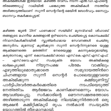
അക്രമങ്ങള്‍ക്ക് ഇരയായി. കഴിഞ്ഞ ദിവസം നടന്ന എല്‍.ഡി.എഫിന്റെ
തിരഞ്ഞെടുപ്പ് റാലിയില്‍ പങ്കെടുത്ത അക്രമികള്‍ നടത്തിയ
അഴിഞാട്ടത്തിലാണ് സുന്നീ സെന്ററിന്റെ മെയിന്‍ ബോര്‍ഡും സൈറ്റും
ബാനറും തകര്‍ക്കപ്പെട്ടത്.
കഴിഞ്ഞ ജൂണ്‍
19
ന് പാണക്കാട് സയ്യിദ് മുനവ്വറലി ശിഹാബ്
തങ്ങളുടെ മഹനീയ കരങ്ങളാല്‍ ഉദ്ഘാടനം ചെയ്യപ്പെട്ട കൊമ്പംകല്ല്
നിവാസികള്‍ക്കിടയില്‍ സ്തുത്യര്‍ഹമായ സേവനങ്ങള്‍ ചെയ്തു
അനുദിനം മുന്നോട്ട് കുതിക്കുന്ന സുന്നി സെന്ററിന്നുനേരെ യുള്ള
ആക്രമണത്തെ മതത്തിന് നേരെയുള്ള കടന്നുകയറ്റമായിട്ടേ
കരുതാനാകൂ എന്ന് കൊമ്പംകല്ല് ശാഖാ എസ്.കെ.എസ്.എസ്.എഫ്.
–
എസ്.വൈ.എസ്. സംയുക്ത യോഗം അക്രമികളെ
ന്യൂനപക്ഷ പ്രേമം വാക്കിലും
ഓര്‍മപ്പെടുത്തി.
എഴുത്തിലുമൊതുക്കാതെ സമുദായത്തിന്‍റെ
ചിഹ്നങ്ങളായ സുന്നീ സെന്റര്‍ പോലെയുള്ളവയെ
അക്രമിക്കുന്ന കമ്മ്യൂണിസ്റ്റ്‌
പാര്‍ട്ടിപ്രവര്‍ത്തകര്‍ക്കെതിരെ നടപടിയെടുത്ത്
നേത്രത്വം ആര്‍ജ്ജവം കാണിക്കണമെന്നും യോഗം
ആവശ്യപ്പെട്ടു. സര്‍ക്കാരിന്റെ മൌനസമ്മതത്തോടെ
അഴിഞ്ഞാടുന്ന അക്രമികളെ നിലയ്ക്കുനിര്‍ത്താന്‍ ഒരു
ആക്ഷന്‍ കമ്മിറ്റിക്ക്കൂടി രൂപം നല്‍കാന്‍ സംയുക്ത
യോഗത്തില്‍ തീരുമാനമായി.