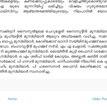
ക്തികളെയും കണക്കെടുപ്പുകാരെയും വെളിച്ചത്തുകൊണ്ടുവന്ന
 യുടെ മുന്നറിയിപ്പ്‌ ലഭിച്ചിട്ടും വിഷയം
ഗുരുതരമാ
ിസിനും ആഭ്യന്തരമന്ത്രിയുടെയും
നിലപാടില്‍ യോ
്രട്ടറി
സൈനുല്‍ഉലമ ചെറുശ്ശേരി സൈനുദ്ദീന്‍ മുസ്ലിയാര
ഹ്‌യദ്ദീന്‍
മുസ്ലിയാര്‍ ആലുവ അധ്യക്ഷത വഹിച്ചു. സമസ
 ബാപ്പു മുസ്ലിയാര്‍
,
കോഴിക്കോട്‌ ഖാസി
സയ്യിദ്‌ മുഹമ്മദ്‌ ക
 ഡോ. ബഹാവുദ്ദീന്‍ മുഹമ്മദ്‌
നദ്‌വി
,
എം എ ചേളാരി
,
റഹ്മത്തുല്
 ടി കുഞ്ഞഹമ്മദ്‌ മുസ്ലിയാര്‍
,
മൊയ്തീന്‍ കുട്ടി
ഫൈസി വാക്കോട്
ുസ്ലിയാര്‍
,
ഒ എം ശരീഫ്‌ ദാരിമി കോട്ടയം
,
അബ്ദുല്‍ കബീര്‍ ദാരി
ര്‍കോട്‌
,
പി ഹസന്‍ മുസ്ലിയാര്‍
,
ഹനീഫദാരിമി
നീലഗിരി
,
കെ 
ം മുസ്ലിയാര്‍
,
പി ഹസൈനാര്‍ ഫൈസി കോഴിക്കോട്‌
,
എ
തീന്‍
മുസ്ലിയാര്‍ സംസാരിച്ചു.
Home
Older Pos