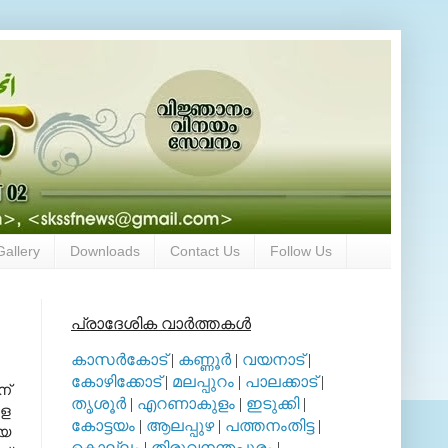
Gallery
Downloads
Contact Us
Follow Us
പ്രാദേശിക വാര്‍ത്തകള്‍
കാസര്‍കോട്
|
കണ്ണൂര്‍
|
വയനാട്
|
കോഴിക്കോട്
|
മലപ്പുറം
|
പാലക്കാട്
|
്‌
തൃശൂര്‍
|
എറണാകുളം
|
ഇടുക്കി
|
രള
കോട്ടയം
|
ആലപ്പുഴ
|
പത്തനംതിട്ട
|
ായ
കൊല്ലം
|
തിരുവനന്തപുരം
|