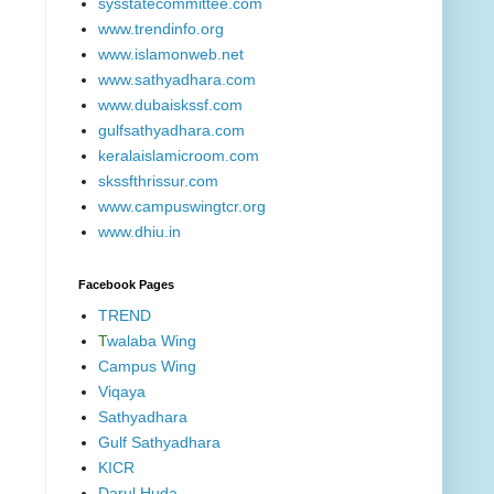
sysstatecommittee.com
www.trendinfo.org
www.islamonweb.net
www.sathyadhara.com
www.dubaiskssf.com
gulfsathyadhara.com
keralaislamicroom.com
skssfthrissur.com
www.campuswingtcr.org
www.dhiu.in
Facebook Pages
TREND
T
walaba Wing
Campus Wing
Viqaya
Sathyadhara
Gulf Sathyadhara
KICR
Darul Huda