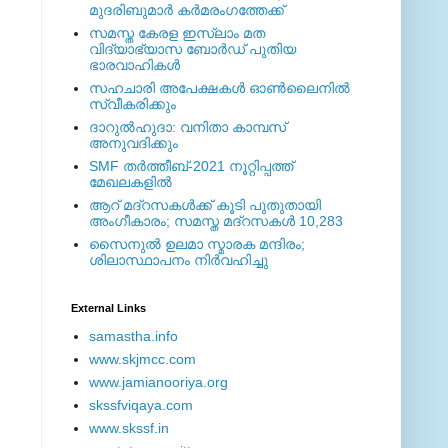
മുദരിബുമാര്‍ കര്‍മരംഗത്തേക്ക്
സമസ്ത കേരള ഇസ്ലാം മത
വിദ്യാഭ്യാസ ബോര്‍ഡ് പുതിയ
ഭാരവാഹികള്‍
സഹചാരി അപേക്ഷകൾ ഓൺലൈനിൽ
സ്വീകരിക്കും
ദാറുല്‍ഹുദാ: വനിതാ കാമ്പസ്
അനുവദിക്കും
SMF തര്‍ത്തീബ്-2021 നൂറ്റിപ്പത്ത്
മേഖലകളില്‍
ആറ് മദ്റസകള്‍ക്ക് കൂടി പുതുതായി
അംഗീകാരം; സമസ്ത മദ്റസകള്‍ 10,283
സൈനുല്‍ ഉലമാ സ്മാരക മന്ദിരം;
ശിലാസ്ഥാപനം നിര്‍വഹിച്ചു
External ‎Links
samastha.info
www.skjmcc.com
www.jamianooriya.org
skssfviqaya.com
www.skssf.in