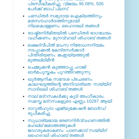
പ്രസിദ്ധീകരിച്ചു. വിജയം 96.08%, 506
പേര്‍ക്ക് ടോപ് പ്ലസ്.
പണ്ഡിതര്‍ സമുദായ ഐക്യത്തിനും
മതസൗഹാര്‍ദത്തിനുമായി
നിലകൊള്ളണം: ഹൈദരലി തങ്ങള്‍
രാഷ്ട്രനിര്‍മിതയില്‍ പണ്ഡിതര്‍ ഭാഗധേയം
വഹിക്കണം: മുനവ്വറലി ശിഹാബ് തങ്ങള്‍
ലക്ഷദ്വീപില്‍ മാംസ നിരോധനനിയമം
നടപ്പാക്കല്‍ കേന്ദ്രസര്‍ക്കാര്‍
പിന്തിരിയണം: ജംഇയ്യത്തുല്‍
മുഅല്ലിമീന്‍
ചെമ്മുക്കന്‍ കുഞ്ഞാപ്പു ഹാജി
ഓര്‍മപുസ്തകം പുറത്തിറങ്ങുന്നു
ഖുര്‍ആനിക സന്ദേശ പ്രചരണം
കാലഘട്ടത്തിന്റെ അനിവാര്യത: സയ്യിദ്
സാദിഖലി ശിഹാബ് തങ്ങള്‍
നാല് മദ്‌റസകള്‍ക്കു കൂടി അംഗീകാരം;
സമസ്ത മദ്‌റസകളുടെ എണ്ണം 10287 ആയി
ദാറുല്‍ഹുദാ എജ്യുക്കേഷന്‍ ബോര്‍ഡ്
രൂപീകരിച്ചു
സുധാര്യമായ ഭരണനിര്‍വ്വഹണത്തില്‍
മഹല്ല് ജമാഅത്തുകള്‍
ജാഗരൂകരാകണം: പാണക്കാട് സയ്യിദ്
ഹൈദറലി ശിഹാബ് തങ്ങള്‍