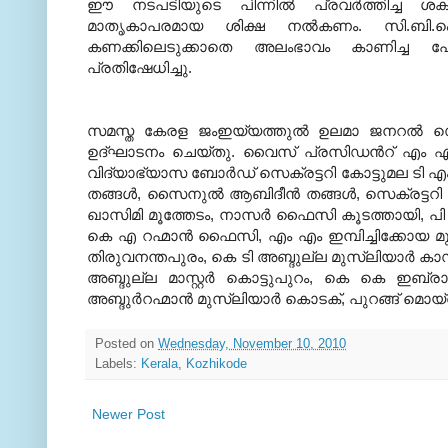
ഈ
നടപടിയുടെ പിന്നില്‍ പ്രവര്‍ത്തിച്ച ശ
മാതൃകാപരമായ ശിക്ഷ നല്‍കണം.
സി.ബി.ഐ
കണക്കിലെടുക്കാതെ അലംഭാവം കാണിച്ച പോല
പ്രതിഷേധിച്ചു.
സമസ്ത കേരള ജംഇയ്യത്തുല്‍ ഉലമാ ജനറല്‍ സെക
ഉദ്ഘാടനം ചെയ്തു. വൈസ്‌ പ്രസിഡന്‍റ് എം എം മു
വിദ്യാഭ്യാസ ബോര്‍ഡ്‌ സെക്രട്ടറി
കോട്ടുമല ടി എം
തങ്ങള്‍
,
സൈനുല്‍ ആബിദീന്‍
തങ്ങള്‍
,
സെക്രട്ടറി
ഖാസിമി മൂത്തേടം
,
നാസര്‍ ഫൈസി കൂടത്തായി
,
പി
കെ എ റഹ്മാന്‍ ഫൈസി
,
എം എം ഇമ്പിച്ചിക്കോയ മ
തിരുവനന്തപുരം
,
കെ ടി അബ്ദുല്ല മുസ്ലിയാര്‍ കാസ
അബ്ദുല്ല മാസ്റ്റര്‍ കൊട്ടുപുറം
,
കെ കെ ഇബ്രാഹി
അബ്ദുര്‍റഹ്മാന്‍
മുസ്ലിയാര്‍ കൊടക്‌
,
പുറങ്ങ്‌ മൊയ്
Posted on
Wednesday, November 10, 2010
Labels:
Kerala
,
Kozhikode
Newer Post