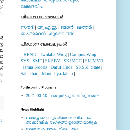
്‌
ലക്ഷദ്വീപ്
|
യി
ഗം
വിദേശ വാര്‍ത്തകള്‍
സൗദി
|
യു.എ.ഇ.
|
ഒമാന്‍
|
ഖത്തര്‍
|
ബഹ്റൈന്‍
|
കുവൈത്ത്
്‍
്ത
പ്രധാന ലേബലുകള്‍
ോയ
TREND
|
Twalaba-Wing
|
Campus-Wing
|
ലാ
SYS
|
SMF
|
SKSBV
|
SKJMCC
|
SKIMVB
‌
,
|
Jamia-Nooria
|
Darul-Huda
|
SKSSF-State
|
മി
Sahachari
|
Manushya-Jalika
|
എം
ം
Forthcoming Programs
2021-03-10 - ദാറുല്‍ഹുദാ ബിരുദദാനം
News Highlight
സമസ്ത പൊതുപരീക്ഷ സംവിധാനം
t
അക്കാദമിക രംഗത്തെ ഉദാത്ത മാതൃക
സമസ്ത: പൊതുപരീക്ഷ ഫലം