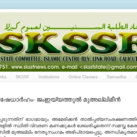
inks
SKSSF
Institutions
Online Classes
Samastha
ിഷേധാര്‍ഹം- ജംഇയ്യത്തുല്‍ മുഅല്ലിമീന്‍
്പെടുന്നതിന് ഭാഗമായും അമേരിക്കന്‍
താല്‍പ്പര്യസംരക്ഷണത്തിന
ളില്‍
സ്ഥിതി വിവരണ കണക്കുകള്‍ ശേഖരിച്ചതെന്ന്‌ സമസ്ത കേ
സില്‍ മുഅല്ലിം നേതൃസംഗമം അഭിപ്രായപ്പെട്ടു. അനധികൃതമ