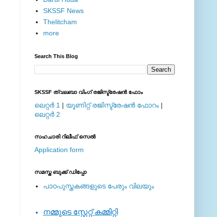
SKSSF News
Thelitcham
more
Search This Blog
SKSSF ത്വലബാ വിംഗ് രജിസ്ട്രേഷന്‍ ഫോം
ലെറ്റര്‍ 1
|
യൂണിറ്റ് രജിസ്ട്രേഷന്‍ ഫോറം
|
ലെറ്റര്‍ 2
സഹചാരി റിലീഫ് സെല്‍
Application form
സമസ്ത ബുക്ക് ഡിപ്പോ
പാഠപുസ്തകങ്ങളുടെ പേരും വിലയും
നമ്മുടെ സ്റ്റേറ്റ് കമ്മിറ്റി