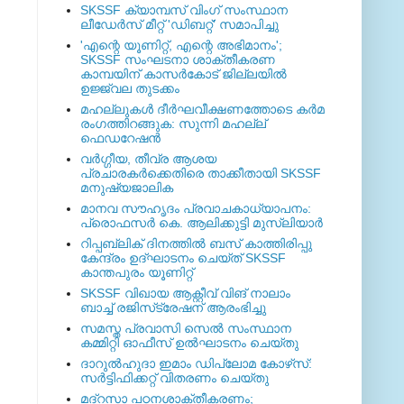
SKSSF ക്യാമ്പസ് വിംഗ് സംസ്ഥാന
ലീഡേർസ് മീറ്റ് 'ഡിബറ്റ്' സമാപിച്ചു
'എന്റെ യൂണിറ്റ്, എന്റെ അഭിമാനം';
SKSSF സംഘടനാ ശാക്തീകരണ
കാമ്പയിന് കാസര്‍കോട് ജില്ലയില്‍
ഉജ്ജ്വല തുടക്കം
മഹല്ലുകള്‍ ദീര്‍ഘവീക്ഷണത്തോടെ കര്‍മ
രംഗത്തിറങ്ങുക: സുന്നി മഹല്ല്
ഫെഡറേഷന്‍
വര്‍ഗ്ഗീയ, തീവ്ര ആശയ
പ്രചാരകര്‍ക്കെതിരെ താക്കീതായി SKSSF
മനുഷ്യജാലിക
മാനവ സൗഹൃദം പ്രവാചകാധ്യാപനം:
പ്രൊഫസർ കെ. ആലിക്കുട്ടി മുസ്ലിയാർ
റിപ്പബ്ലിക് ദിനത്തില്‍ ബസ് കാത്തിരിപ്പു
കേന്ദ്രം ഉദ്ഘാടനം ചെയ്ത്‌ SKSSF
കാന്തപുരം യൂണിറ്റ്
SKSSF വിഖായ ആക്റ്റീവ് വിങ് നാലാം
ബാച്ച് രജിസ്‌ട്രേഷന് ആരംഭിച്ചു
സമസ്ത പ്രവാസി സെല്‍ സംസ്ഥാന
കമ്മിറ്റി ഓഫീസ് ഉല്‍ഘാടനം ചെയ്തു
ദാറുല്‍ഹുദാ ഇമാം ഡിപ്ലോമ കോഴ്‌സ്:
സര്‍ട്ടിഫിക്കറ്റ് വിതരണം ചെയ്തു
മദ്‌റസാ പഠനശാക്തീകരണം;