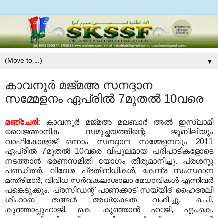
▼
കാവനൂര്‍ മജ്മഅ സനദ്ദാന
സമ്മേളനം ഏപ്രില്‍ 7മുതല്‍ 10വരെ
മഞ്ചേരി:
കാവനൂര്‍ മജ്മഅ മലബാര്‍ അല്‍ ഇസ്‌ലാമി
വൈജ്ഞാനിക സമുച്ഛയത്തിന്റെ ജൂബിലിയും
വാഫികോളേജ് ഒന്നാം സനദ്ദാന സമ്മേളനവും 2011
ഏപ്രില്‍ 7മുതല്‍ 10വരെ വിപുലമായ പരിപാടികളോടെ
നടത്താന്‍ ഭരണസമിതി യോഗം തീരുമാനിച്ചു. പ്രശസ്ത
പണ്ഡിതര്‍, വിദേശ പ്രതിനിധികള്‍, കേന്ദ്ര സംസ്ഥാന
മന്ത്രിമാര്‍, വിവിധ സര്‍വകലാശാലാ മേധാവികള്‍ എന്നിവര്‍
പങ്കെടുക്കും. പ്രസിഡന്റ് പാണക്കാട് സയ്യിദ് ഹൈദരലി
ശിഹാബ് തങ്ങള്‍ അധ്യക്ഷത വഹിച്ചു. ഒ.പി.
കുഞ്ഞാപ്പുഹാജി, കെ. കുഞ്ഞാന്‍ ഹാജി, എം.കെ.