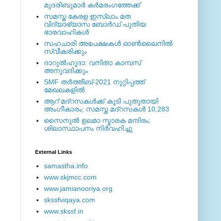
മുദരിബുമാര്‍ കര്‍മരംഗത്തേക്ക്
സമസ്ത കേരള ഇസ്ലാം മത
വിദ്യാഭ്യാസ ബോര്‍ഡ് പുതിയ
ഭാരവാഹികള്‍
സഹചാരി അപേക്ഷകൾ ഓൺലൈനിൽ
സ്വീകരിക്കും
ദാറുല്‍ഹുദാ: വനിതാ കാമ്പസ്
അനുവദിക്കും
SMF തര്‍ത്തീബ്-2021 നൂറ്റിപ്പത്ത്
മേഖലകളില്‍
ആറ് മദ്റസകള്‍ക്ക് കൂടി പുതുതായി
അംഗീകാരം; സമസ്ത മദ്റസകള്‍ 10,283
സൈനുല്‍ ഉലമാ സ്മാരക മന്ദിരം;
ശിലാസ്ഥാപനം നിര്‍വഹിച്ചു
External ‎Links
samastha.info
www.skjmcc.com
www.jamianooriya.org
skssfviqaya.com
www.skssf.in