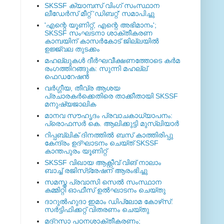
SKSSF ക്യാമ്പസ് വിംഗ് സംസ്ഥാന
ലീഡേർസ് മീറ്റ് 'ഡിബറ്റ്' സമാപിച്ചു
'എന്റെ യൂണിറ്റ്, എന്റെ അഭിമാനം';
SKSSF സംഘടനാ ശാക്തീകരണ
കാമ്പയിന് കാസര്‍കോട് ജില്ലയില്‍
ഉജ്ജ്വല തുടക്കം
മഹല്ലുകള്‍ ദീര്‍ഘവീക്ഷണത്തോടെ കര്‍മ
രംഗത്തിറങ്ങുക: സുന്നി മഹല്ല്
ഫെഡറേഷന്‍
വര്‍ഗ്ഗീയ, തീവ്ര ആശയ
പ്രചാരകര്‍ക്കെതിരെ താക്കീതായി SKSSF
മനുഷ്യജാലിക
മാനവ സൗഹൃദം പ്രവാചകാധ്യാപനം:
പ്രൊഫസർ കെ. ആലിക്കുട്ടി മുസ്ലിയാർ
റിപ്പബ്ലിക് ദിനത്തില്‍ ബസ് കാത്തിരിപ്പു
കേന്ദ്രം ഉദ്ഘാടനം ചെയ്ത്‌ SKSSF
കാന്തപുരം യൂണിറ്റ്
SKSSF വിഖായ ആക്റ്റീവ് വിങ് നാലാം
ബാച്ച് രജിസ്‌ട്രേഷന് ആരംഭിച്ചു
സമസ്ത പ്രവാസി സെല്‍ സംസ്ഥാന
കമ്മിറ്റി ഓഫീസ് ഉല്‍ഘാടനം ചെയ്തു
ദാറുല്‍ഹുദാ ഇമാം ഡിപ്ലോമ കോഴ്‌സ്:
സര്‍ട്ടിഫിക്കറ്റ് വിതരണം ചെയ്തു
മദ്‌റസാ പഠനശാക്തീകരണം;