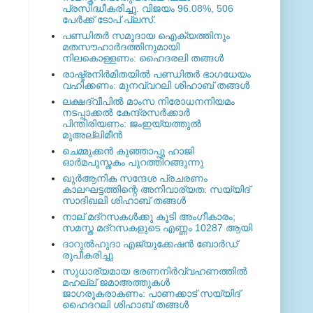
പ്രസിദ്ധീകരിച്ചു. വിജയം 96.08%, 506
പേര്‍ക്ക് ടോപ് പ്ലസ്.
പണ്ഡിതര്‍ സമുദായ ഐക്യത്തിനും
മതസൗഹാര്‍ദത്തിനുമായി
നിലകൊള്ളണം: ഹൈദരലി തങ്ങള്‍
രാഷ്ട്രനിര്‍മിതയില്‍ പണ്ഡിതര്‍ ഭാഗധേയം
വഹിക്കണം: മുനവ്വറലി ശിഹാബ് തങ്ങള്‍
ലക്ഷദ്വീപില്‍ മാംസ നിരോധനനിയമം
നടപ്പാക്കല്‍ കേന്ദ്രസര്‍ക്കാര്‍
പിന്തിരിയണം: ജംഇയ്യത്തുല്‍
മുഅല്ലിമീന്‍
ചെമ്മുക്കന്‍ കുഞ്ഞാപ്പു ഹാജി
ഓര്‍മപുസ്തകം പുറത്തിറങ്ങുന്നു
ഖുര്‍ആനിക സന്ദേശ പ്രചരണം
കാലഘട്ടത്തിന്റെ അനിവാര്യത: സയ്യിദ്
സാദിഖലി ശിഹാബ് തങ്ങള്‍
നാല് മദ്‌റസകള്‍ക്കു കൂടി അംഗീകാരം;
സമസ്ത മദ്‌റസകളുടെ എണ്ണം 10287 ആയി
ദാറുല്‍ഹുദാ എജ്യുക്കേഷന്‍ ബോര്‍ഡ്
രൂപീകരിച്ചു
സുധാര്യമായ ഭരണനിര്‍വ്വഹണത്തില്‍
മഹല്ല് ജമാഅത്തുകള്‍
ജാഗരൂകരാകണം: പാണക്കാട് സയ്യിദ്
ഹൈദറലി ശിഹാബ് തങ്ങള്‍