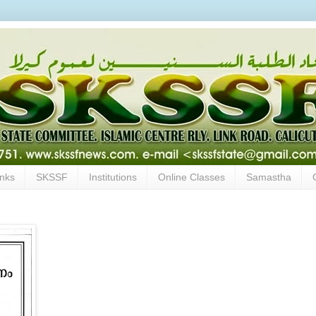
inks
SKSSF
Institutions
Online Classes
Samastha