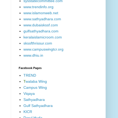
sysstatecommittee.com
www.trendinfo.org
www.islamonweb.net
www.sathyadhara.com
www.dubaiskssf.com
gulfsathyadhara.com
keralaislamicroom.com
skssfthrissur.com
www.campuswingtcr.org
www.dhiu.in
Facebook Pages
TREND
T
walaba Wing
Campus Wing
Viqaya
Sathyadhara
Gulf Sathyadhara
KICR
Darul Huda