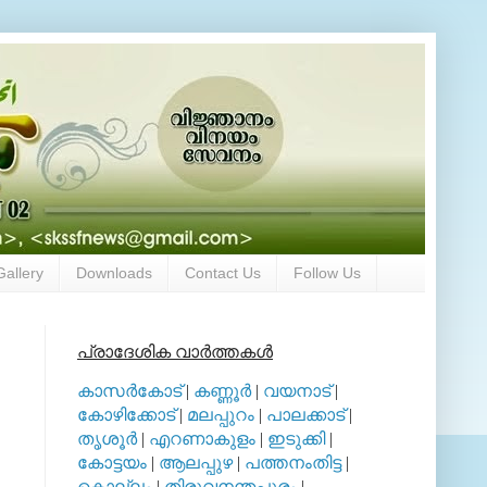
Gallery
Downloads
Contact Us
Follow Us
പ്രാദേശിക വാര്‍ത്തകള്‍
കാസര്‍കോട്
|
കണ്ണൂര്‍
|
വയനാട്
|
കോഴിക്കോട്
|
മലപ്പുറം
|
പാലക്കാട്
|
തൃശൂര്‍
|
എറണാകുളം
|
ഇടുക്കി
|
കോട്ടയം
|
ആലപ്പുഴ
|
പത്തനംതിട്ട
|
കൊല്ലം
|
തിരുവനന്തപുരം
|