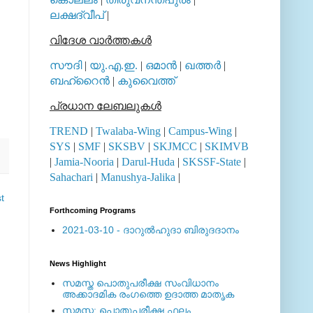
ലക്ഷദ്വീപ്
|
വിദേശ വാര്‍ത്തകള്‍
സൗദി
|
യു.എ.ഇ.
|
ഒമാന്‍
|
ഖത്തര്‍
|
ബഹ്റൈന്‍
|
കുവൈത്ത്
പ്രധാന ലേബലുകള്‍
TREND
|
Twalaba-Wing
|
Campus-Wing
|
SYS
|
SMF
|
SKSBV
|
SKJMCC
|
SKIMVB
|
Jamia-Nooria
|
Darul-Huda
|
SKSSF-State
|
Sahachari
|
Manushya-Jalika
|
t
Forthcoming Programs
2021-03-10 - ദാറുല്‍ഹുദാ ബിരുദദാനം
News Highlight
സമസ്ത പൊതുപരീക്ഷ സംവിധാനം
അക്കാദമിക രംഗത്തെ ഉദാത്ത മാതൃക
സമസ്ത: പൊതുപരീക്ഷ ഫലം