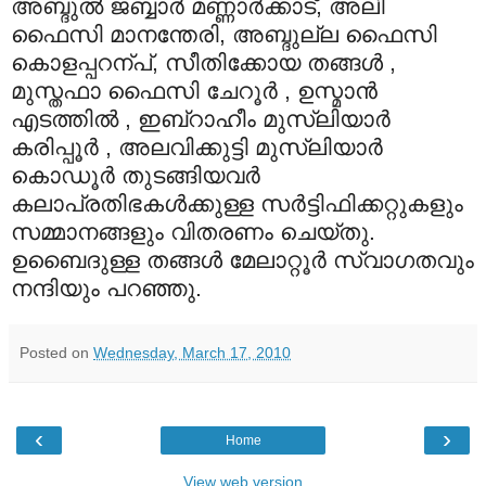
അബ്ദുല്‍ ജബ്ബാര്‍ മണ്ണാര്‍ക്കാട്, അലി
ഫൈസി മാനന്തേരി, അബ്ദുല്ല ഫൈസി
കൊളപ്പറന്പ്, സീതിക്കോയ തങ്ങള്‍ ,
മുസ്തഫാ ഫൈസി ചേറൂര്‍ , ഉസ്മാന്‍
എടത്തില്‍ , ഇബ്റാഹീം മുസ്‍ലിയാര്‍
കരിപ്പൂര്‍ , അലവിക്കുട്ടി മുസ്‍ലിയാര്‍
കൊഡൂര്‍ തുടങ്ങിയവര്‍
കലാപ്രതിഭകള്‍ക്കുള്ള സര്‍ട്ടിഫിക്കറ്റുകളും
സമ്മാനങ്ങളും വിതരണം ചെയ്തു.
ഉബൈദുള്ള തങ്ങള്‍ മേലാറ്റൂര്‍ സ്വാഗതവും
നന്ദിയും പറഞ്ഞു.
Posted on
Wednesday, March 17, 2010
‹
›
Home
View web version