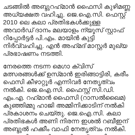
ചടങ്ങില്‍ അബ്ദുറഹ്‍മാന്‍ ഫൈസി കുഴിമണ്ണ
അധ്യക്ഷത വഹിച്ചു. ജെ.ഐ.സി. ഫെസ്റ്റ്
2010 ലെ കലാ പ്രതിഭകള്‍ക്കുള്ള
അവാര്‍ഡ് ദാനം മലയാളം ന്യൂസ് സ്റ്റാഫ്
റിപ്പോര്‍ട്ടര്‍ പി.എം. മായിന്‍ കുട്ടി
നിര്‍വ്വഹിച്ചു. എന്‍ അഹ്‍മദ് മാസ്റ്റര്‍ മുഖ്യ
പ്രഭാഷണം നടത്തി.
നേരത്തെ നടന്ന മെഗാ ക്വിസ്
മത്സരങ്ങള്‍ക്ക് ഉസ്‍മാന്‍ ഇരിങ്ങാട്ടിരി, കരീം
ഫെസി കീഴാറ്റൂര്‍ എന്നിവര്‍ നേതൃത്വം
നല്‍കി. ജെ.ഐ.സി. ഫൈസ്റ്റ് സി.ഡി.
എം.എ. റഹ്‍മാന്‍ ഫൈസി (റാസല്‍ഖൈമ)
കുഞ്ഞിമ്മു ഹാജി അമ്മിനിക്കാടിന് നല്‍കി
പ്രകാശനം ചെയ്തു. ജെ.ഐ.സി. കലാ
പ്രതിഭകള്‍ അണി നിരന്ന ഇശല്‍ റബീഇന്
അബ്ദുല്‍ ഹക്കീം വാഫി നേതൃത്വം നല്‍കി.