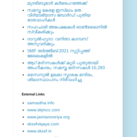
മുദരിബുമാര്‍ കര്‍മരംഗത്തേക്ക്
സമസ്ത കേരള ഇസ്ലാം മത
വിദ്യാഭ്യാസ ബോര്‍ഡ് പുതിയ
ഭാരവാഹികള്‍
സഹചാരി അപേക്ഷകൾ ഓൺലൈനിൽ
സ്വീകരിക്കും
ദാറുല്‍ഹുദാ: വനിതാ കാമ്പസ്
അനുവദിക്കും
SMF തര്‍ത്തീബ്-2021 നൂറ്റിപ്പത്ത്
മേഖലകളില്‍
ആറ് മദ്റസകള്‍ക്ക് കൂടി പുതുതായി
അംഗീകാരം; സമസ്ത മദ്റസകള്‍ 10,283
സൈനുല്‍ ഉലമാ സ്മാരക മന്ദിരം;
ശിലാസ്ഥാപനം നിര്‍വഹിച്ചു
External ‎Links
samastha.info
www.skjmcc.com
www.jamianooriya.org
skssfviqaya.com
www.skssf.in