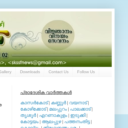
Gallery
Downloads
Contact Us
Follow Us
പ്രാദേശിക വാര്‍ത്തകള്‍
കാസര്‍കോട്
|
കണ്ണൂര്‍
|
വയനാട്
|
െ
കോഴിക്കോട്
|
മലപ്പുറം
|
പാലക്കാട്
|
തൃശൂര്‍
|
എറണാകുളം
|
ഇടുക്കി
|
കോട്ടയം
|
ആലപ്പുഴ
|
പത്തനംതിട്ട
|
കൊല്ലം
|
തിരുവനന്തപുരം
|