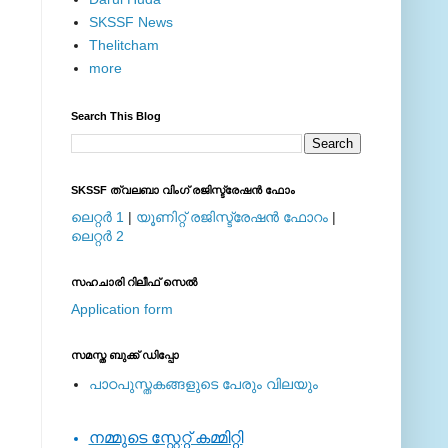
SKSSF News
Thelitcham
more
Search This Blog
SKSSF ത്വലബാ വിംഗ് രജിസ്ട്രേഷന്‍ ഫോം
ലെറ്റര്‍ 1
|
യൂണിറ്റ് രജിസ്ട്രേഷന്‍ ഫോറം
|
ലെറ്റര്‍ 2
സഹചാരി റിലീഫ് സെല്‍
Application form
സമസ്ത ബുക്ക് ഡിപ്പോ
പാഠപുസ്തകങ്ങളുടെ പേരും വിലയും
നമ്മുടെ സ്റ്റേറ്റ് കമ്മിറ്റി