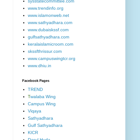
sysstatecommittee.com
www.trendinfo.org
www.islamonweb.net
www.sathyadhara.com
www.dubaiskssf.com
gulfsathyadhara.com
keralaislamicroom.com
skssfthrissur.com
www.campuswingtcr.org
www.dhiu.in
Facebook Pages
TREND
T
walaba Wing
Campus Wing
Viqaya
Sathyadhara
Gulf Sathyadhara
KICR
Darul Huda