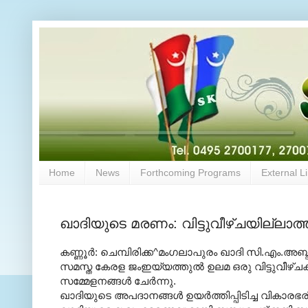
Home
News
Forthcoming Programs
External L
ഖാദിയുടെ മരണം: വിട്ടുവീഴ്ചയില്ലാ
കണ്ണൂര്‍: ചെമ്പിരിക്ക^മംഗലാപുരം ഖാദി സി.എം.അബ
സമസ്ത കേരള ജംഇയ്യത്തുല്‍ ഉലമ ഒരു വിട്ടുവീഴ്ചക്
സമ്മേളനങ്ങള്‍ ചേര്‍ന്നു.
ഖാദിയുടെ അപദാനങ്ങള്‍ ഉയര്‍ത്തിപ്പിടിച്ച വികാര