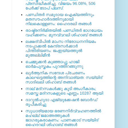
പ്രസിദ്ധീകരിച്ചു. വിജയം 96.08%, 506
പേര്‍ക്ക് ടോപ് പ്ലസ്.
പണ്ഡിതര്‍ സമുദായ ഐക്യത്തിനും
മതസൗഹാര്‍ദത്തിനുമായി
നിലകൊള്ളണം: ഹൈദരലി തങ്ങള്‍
രാഷ്ട്രനിര്‍മിതയില്‍ പണ്ഡിതര്‍ ഭാഗധേയം
വഹിക്കണം: മുനവ്വറലി ശിഹാബ് തങ്ങള്‍
ലക്ഷദ്വീപില്‍ മാംസ നിരോധനനിയമം
നടപ്പാക്കല്‍ കേന്ദ്രസര്‍ക്കാര്‍
പിന്തിരിയണം: ജംഇയ്യത്തുല്‍
മുഅല്ലിമീന്‍
ചെമ്മുക്കന്‍ കുഞ്ഞാപ്പു ഹാജി
ഓര്‍മപുസ്തകം പുറത്തിറങ്ങുന്നു
ഖുര്‍ആനിക സന്ദേശ പ്രചരണം
കാലഘട്ടത്തിന്റെ അനിവാര്യത: സയ്യിദ്
സാദിഖലി ശിഹാബ് തങ്ങള്‍
നാല് മദ്‌റസകള്‍ക്കു കൂടി അംഗീകാരം;
സമസ്ത മദ്‌റസകളുടെ എണ്ണം 10287 ആയി
ദാറുല്‍ഹുദാ എജ്യുക്കേഷന്‍ ബോര്‍ഡ്
രൂപീകരിച്ചു
സുധാര്യമായ ഭരണനിര്‍വ്വഹണത്തില്‍
മഹല്ല് ജമാഅത്തുകള്‍
ജാഗരൂകരാകണം: പാണക്കാട് സയ്യിദ്
ഹൈദറലി ശിഹാബ് തങ്ങള്‍