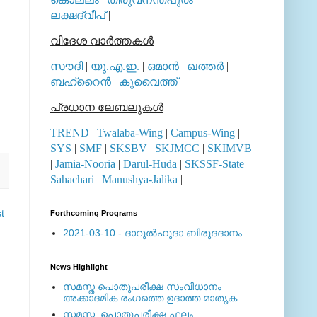
ലക്ഷദ്വീപ്
|
വിദേശ വാര്‍ത്തകള്‍
സൗദി
|
യു.എ.ഇ.
|
ഒമാന്‍
|
ഖത്തര്‍
|
ബഹ്റൈന്‍
|
കുവൈത്ത്
പ്രധാന ലേബലുകള്‍
TREND
|
Twalaba-Wing
|
Campus-Wing
|
SYS
|
SMF
|
SKSBV
|
SKJMCC
|
SKIMVB
|
Jamia-Nooria
|
Darul-Huda
|
SKSSF-State
|
Sahachari
|
Manushya-Jalika
|
t
Forthcoming Programs
2021-03-10 - ദാറുല്‍ഹുദാ ബിരുദദാനം
News Highlight
സമസ്ത പൊതുപരീക്ഷ സംവിധാനം
അക്കാദമിക രംഗത്തെ ഉദാത്ത മാതൃക
സമസ്ത: പൊതുപരീക്ഷ ഫലം