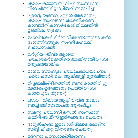
SKSSF ക്യാമ്പസ് വിംഗ് സംസ്ഥാന
ലീഡേർസ് മീറ്റ് 'ഡിബറ്റ്' സമാപിച്ചു
'എന്റെ യൂണിറ്റ്, എന്റെ അഭിമാനം';
SKSSF സംഘടനാ ശാക്തീകരണ
കാമ്പയിന് കാസര്‍കോട് ജില്ലയില്‍
ഉജ്ജ്വല തുടക്കം
മഹല്ലുകള്‍ ദീര്‍ഘവീക്ഷണത്തോടെ കര്‍മ
രംഗത്തിറങ്ങുക: സുന്നി മഹല്ല്
ഫെഡറേഷന്‍
വര്‍ഗ്ഗീയ, തീവ്ര ആശയ
പ്രചാരകര്‍ക്കെതിരെ താക്കീതായി SKSSF
മനുഷ്യജാലിക
മാനവ സൗഹൃദം പ്രവാചകാധ്യാപനം:
പ്രൊഫസർ കെ. ആലിക്കുട്ടി മുസ്ലിയാർ
റിപ്പബ്ലിക് ദിനത്തില്‍ ബസ് കാത്തിരിപ്പു
കേന്ദ്രം ഉദ്ഘാടനം ചെയ്ത്‌ SKSSF
കാന്തപുരം യൂണിറ്റ്
SKSSF വിഖായ ആക്റ്റീവ് വിങ് നാലാം
ബാച്ച് രജിസ്‌ട്രേഷന് ആരംഭിച്ചു
സമസ്ത പ്രവാസി സെല്‍ സംസ്ഥാന
കമ്മിറ്റി ഓഫീസ് ഉല്‍ഘാടനം ചെയ്തു
ദാറുല്‍ഹുദാ ഇമാം ഡിപ്ലോമ കോഴ്‌സ്:
സര്‍ട്ടിഫിക്കറ്റ് വിതരണം ചെയ്തു
മദ്‌റസാ പഠനശാക്തീകരണം;