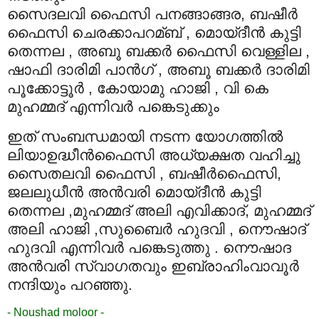
സൈദലവി ഫൈസി പനങ്ങാങ്ങര, ബഷീര്‍
ഫൈസി ചെരക്കാപറമ്ബ്‌ , മൊയ്ദീന്‍ കുട്ടി
തെന്നല , അബൂ ബക്കര്‍ ഫൈസി വെള്ളില ,
ഷാഫി ദാരിമി പാന്‍ഗ് , അബൂ ബക്കര്‍ ദാരിമി
പൂക്കോട്ടൂര്‍ , കോയാമു ഹാജി , വി കെ
മുഹമ്മദ്‌ എന്നിവര്‍ പങ്കെടുക്കും
ഇത് സംബന്ധമായി നടന്ന യോഗത്തില്‍
ലിയാഉദ്ധീന്‍ഫൈസി അധ്യക്ഷത വഹിച്ചു
സൈതലവി ഫൈസി , ബഷീര്‍ഫൈസി,
ജലലുധീന്‍ അന്‍വരി മൊയ്ദീന്‍ കുട്ടി
തെന്നല ,മുഹമ്മദ്‌ ‌അലി എവിക്കാദ്, മുഹമ്മദ്‌
അലി ഹാജി ,സുബൈര്‍ ഹുദവി , നൌഷാദ്
ഹുദവി എന്നിവര്‍ പങ്കെടുത്തു . നൌഷാദ
അന്‍‍വരി സ്വാഗതവും ഇബ്രാഹിംവാവൂര്‍
നന്ദിയും പറഞ്ഞു.
- Noushad moloor -