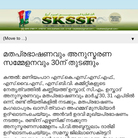
▼
മതപ്രഭാഷണവും അനുസ്മരണ
സമ്മേളനവും 30ന് തുടങ്ങും
കന്തല്‍: മണിയംപാറ എസ്.കെ.എസ്.എസ്.എഫ്.,
എസ്.വൈ.എസ്., എസ്.ബി.വി. കമ്മിറ്റികളുടെ
നേതൃത്വത്തില്‍ കണ്ണിയത്ത് ഉസ്താദ്, സി.എം. ഉസ്താദ്
അനുസ്മരണവും മതപ്രഭാഷണവും മാര്‍ച്ച് 30, 31 ഏപ്രില്‍
ഒന്ന്, രണ്ട് തീയതികളില്‍ നടക്കും. മതപ്രഭാഷണം
മംഗലാപുരം ഖാസി ത്വാഹ അഹമ്മദ് മുസ്‌ല്യാര്‍
ഉദ്ഘാടനംചെയ്യും. അന്‍വര്‍ ഉദവി മുഖ്യപ്രഭാഷണം
നടത്തും. രണ്ടിന് ഏഴ്മണിക്ക് നടക്കുന്ന
അനുസ്മരണസമ്മേളനം പി.വി.അബ്ദസ്സലാം ദാരിമി
ഉദ്ഘാടനംചെയ്യും. സമസ്ത ജില്ലാസെക്രട്ടറി