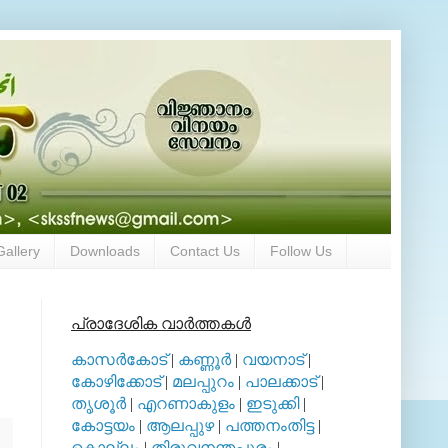
Gallery
Downloads
Contact Us
Follow Us
പ്രാദേശിക വാര്‍ത്തകള്‍
കാസര്‍കോട്
|
കണ്ണൂര്‍
|
വയനാട്
|
കോഴിക്കോട്
|
മലപ്പുറം
|
പാലക്കാട്
|
തൃശൂര്‍
|
എറണാകുളം
|
ഇടുക്കി
|
കോട്ടയം
|
ആലപ്പുഴ
|
പത്തനംതിട്ട
|
കൊല്ലം
|
തിരുവനന്തപുരം
|