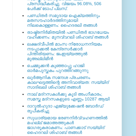
പ്രസിദ്ധീകരിച്ചു. വിജയം 96.08%, 506
പേര്‍ക്ക് ടോപ് പ്ലസ്.
പണ്ഡിതര്‍ സമുദായ ഐക്യത്തിനും
മതസൗഹാര്‍ദത്തിനുമായി
നിലകൊള്ളണം: ഹൈദരലി തങ്ങള്‍
രാഷ്ട്രനിര്‍മിതയില്‍ പണ്ഡിതര്‍ ഭാഗധേയം
വഹിക്കണം: മുനവ്വറലി ശിഹാബ് തങ്ങള്‍
ലക്ഷദ്വീപില്‍ മാംസ നിരോധനനിയമം
നടപ്പാക്കല്‍ കേന്ദ്രസര്‍ക്കാര്‍
പിന്തിരിയണം: ജംഇയ്യത്തുല്‍
മുഅല്ലിമീന്‍
ചെമ്മുക്കന്‍ കുഞ്ഞാപ്പു ഹാജി
ഓര്‍മപുസ്തകം പുറത്തിറങ്ങുന്നു
ഖുര്‍ആനിക സന്ദേശ പ്രചരണം
കാലഘട്ടത്തിന്റെ അനിവാര്യത: സയ്യിദ്
സാദിഖലി ശിഹാബ് തങ്ങള്‍
നാല് മദ്‌റസകള്‍ക്കു കൂടി അംഗീകാരം;
സമസ്ത മദ്‌റസകളുടെ എണ്ണം 10287 ആയി
ദാറുല്‍ഹുദാ എജ്യുക്കേഷന്‍ ബോര്‍ഡ്
രൂപീകരിച്ചു
സുധാര്യമായ ഭരണനിര്‍വ്വഹണത്തില്‍
മഹല്ല് ജമാഅത്തുകള്‍
ജാഗരൂകരാകണം: പാണക്കാട് സയ്യിദ്
ഹൈദറലി ശിഹാബ് തങ്ങള്‍