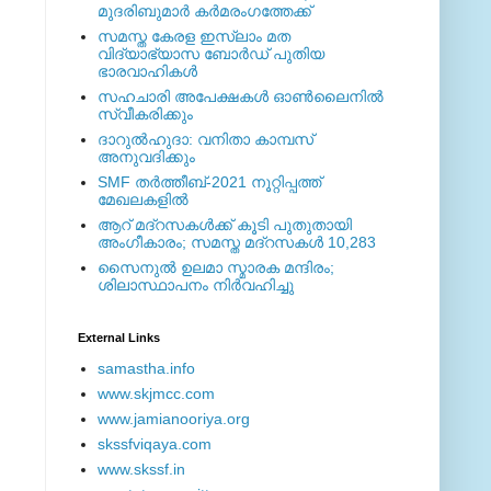
മുദരിബുമാര്‍ കര്‍മരംഗത്തേക്ക്
സമസ്ത കേരള ഇസ്ലാം മത
വിദ്യാഭ്യാസ ബോര്‍ഡ് പുതിയ
ഭാരവാഹികള്‍
സഹചാരി അപേക്ഷകൾ ഓൺലൈനിൽ
സ്വീകരിക്കും
ദാറുല്‍ഹുദാ: വനിതാ കാമ്പസ്
അനുവദിക്കും
SMF തര്‍ത്തീബ്-2021 നൂറ്റിപ്പത്ത്
മേഖലകളില്‍
ആറ് മദ്റസകള്‍ക്ക് കൂടി പുതുതായി
അംഗീകാരം; സമസ്ത മദ്റസകള്‍ 10,283
സൈനുല്‍ ഉലമാ സ്മാരക മന്ദിരം;
ശിലാസ്ഥാപനം നിര്‍വഹിച്ചു
External ‎Links
samastha.info
www.skjmcc.com
www.jamianooriya.org
skssfviqaya.com
www.skssf.in