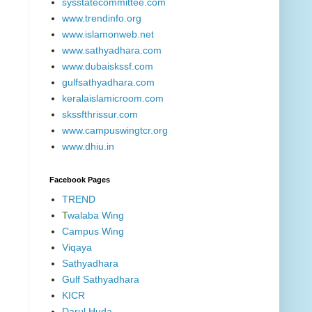
sysstatecommittee.com
www.trendinfo.org
www.islamonweb.net
www.sathyadhara.com
www.dubaiskssf.com
gulfsathyadhara.com
keralaislamicroom.com
skssfthrissur.com
www.campuswingtcr.org
www.dhiu.in
Facebook Pages
TREND
T
walaba Wing
Campus Wing
Viqaya
Sathyadhara
Gulf Sathyadhara
KICR
Darul Huda