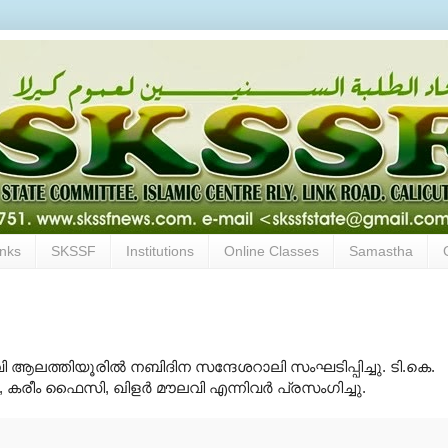
inks
SKSSF
Institutions
Online Classes
Samastha
 ആലത്തിയൂരില്‍ നബിദിന സന്ദേശറാലി സംഘടിപ്പിച്ചു. ടി.കെ.
ടം, കരീം ഫൈസി, ഖിളര്‍ മൗലവി എന്നിവര്‍ പ്രസംഗിച്ചു.