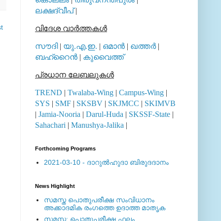
ലക്ഷദ്വീപ്
|
t
വിദേശ വാര്‍ത്തകള്‍
സൗദി
|
യു.എ.ഇ.
|
ഒമാന്‍
|
ഖത്തര്‍
|
ബഹ്റൈന്‍
|
കുവൈത്ത്
പ്രധാന ലേബലുകള്‍
TREND
|
Twalaba-Wing
|
Campus-Wing
|
SYS
|
SMF
|
SKSBV
|
SKJMCC
|
SKIMVB
|
Jamia-Nooria
|
Darul-Huda
|
SKSSF-State
|
Sahachari
|
Manushya-Jalika
|
Forthcoming Programs
2021-03-10 - ദാറുല്‍ഹുദാ ബിരുദദാനം
News Highlight
സമസ്ത പൊതുപരീക്ഷ സംവിധാനം
അക്കാദമിക രംഗത്തെ ഉദാത്ത മാതൃക
സമസ്ത: പൊതുപരീക്ഷ ഫലം