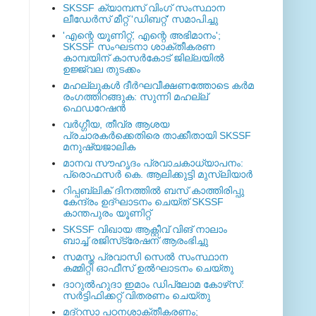
SKSSF ക്യാമ്പസ് വിംഗ് സംസ്ഥാന
ലീഡേർസ് മീറ്റ് 'ഡിബറ്റ്' സമാപിച്ചു
'എന്റെ യൂണിറ്റ്, എന്റെ അഭിമാനം';
SKSSF സംഘടനാ ശാക്തീകരണ
കാമ്പയിന് കാസര്‍കോട് ജില്ലയില്‍
ഉജ്ജ്വല തുടക്കം
മഹല്ലുകള്‍ ദീര്‍ഘവീക്ഷണത്തോടെ കര്‍മ
രംഗത്തിറങ്ങുക: സുന്നി മഹല്ല്
ഫെഡറേഷന്‍
വര്‍ഗ്ഗീയ, തീവ്ര ആശയ
പ്രചാരകര്‍ക്കെതിരെ താക്കീതായി SKSSF
മനുഷ്യജാലിക
മാനവ സൗഹൃദം പ്രവാചകാധ്യാപനം:
പ്രൊഫസർ കെ. ആലിക്കുട്ടി മുസ്ലിയാർ
റിപ്പബ്ലിക് ദിനത്തില്‍ ബസ് കാത്തിരിപ്പു
കേന്ദ്രം ഉദ്ഘാടനം ചെയ്ത്‌ SKSSF
കാന്തപുരം യൂണിറ്റ്
SKSSF വിഖായ ആക്റ്റീവ് വിങ് നാലാം
ബാച്ച് രജിസ്‌ട്രേഷന് ആരംഭിച്ചു
സമസ്ത പ്രവാസി സെല്‍ സംസ്ഥാന
കമ്മിറ്റി ഓഫീസ് ഉല്‍ഘാടനം ചെയ്തു
ദാറുല്‍ഹുദാ ഇമാം ഡിപ്ലോമ കോഴ്‌സ്:
സര്‍ട്ടിഫിക്കറ്റ് വിതരണം ചെയ്തു
മദ്‌റസാ പഠനശാക്തീകരണം;