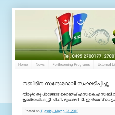
Home
News
Forthcoming Programs
External L
നബിദിന സന്ദേശറാലി സംഘടിപ്പിച്ചു
തിരൂര്‍: തൃപ്രങ്ങോട് റൈഞ്ച് എസ്.കെ.എസ്.ബി.വി
ഇബ്രാഹിംകുട്ടി, പി.വി. മുഹമ്മദ്, ടി. ഇല്യാസ് വെട്
Posted on
Tuesday, March 23, 2010