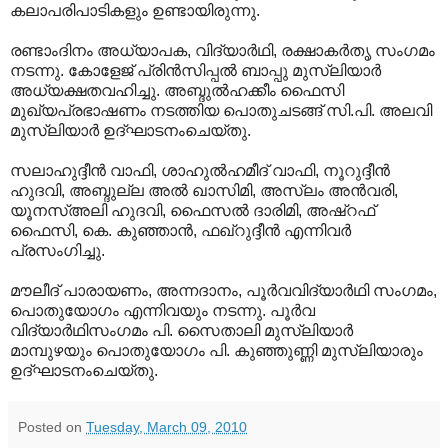
കലാപരിപാടികളും ഉണ്ടായിരുന്നു.
രണ്ടാംദിനം അധ്യാപക, വിദ്യാര്‍ഥി, രക്ഷാകര്‍തൃ സംഗമം
നടന്നു. കോളേജ് പ്രിന്‍സിപ്പല്‍ ബാപ്പു മുസ്‌ലിയാര്‍
അധ്യക്ഷതവഹിച്ചു. അബ്ദുല്‍ഹക്കീം ഫൈസി
മുഖ്യപ്രഭാഷണം നടത്തിയ പൊതുചടങ്ങ് സി.പി. അലവി
മുസ്‌ലിയാര്‍ ഉദ്ഘാടനംചെയ്തു.
സലാഹുദ്ദീന്‍ വാഫി, ശാഹുല്‍ഹമീദ് വാഫി, നൂറുദ്ദീന്‍
ഹുദവി, അബ്ദുല്ല അല്‍ ഖാസിമി, അസ്‌ലം അന്‍വരി,
യൂനസ്അലി ഹുദവി, ഫൈസല്‍ ദാരിമി, അഷ്‌റഫ്
ഫൈസി, കെ. കുഞ്ഞാന്‍, ഫഖ്‌റുദ്ദീന്‍ എന്നിവര്‍
പ്രസംഗിച്ചു.
മൗലീദ് പാരായണം, അന്നദാനം, പൂര്‍വവിദ്യാര്‍ഥി സംഗമം,
പൊതുയോഗം എന്നിവയും നടന്നു. പൂര്‍വ
വിദ്യാര്‍ഥിസംഗമം പി. സൈതാലി മുസ്‌ലിയാര്‍
മാമ്പുഴയും പൊതുയോഗം പി. കുഞ്ഞുണ്ണി മുസ്‌ലിയാരും
ഉദ്ഘാടനംചെയ്തു.
Posted on
Tuesday, March 09, 2010