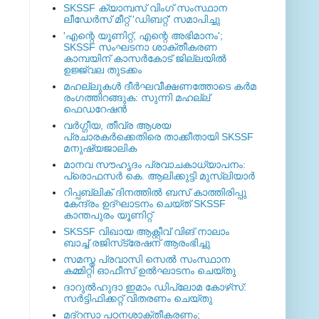
SKSSF ക്യാമ്പസ് വിംഗ് സംസ്ഥാന
ലീഡേർസ് മീറ്റ് 'ഡിബറ്റ്' സമാപിച്ചു
'എന്റെ യൂണിറ്റ്, എന്റെ അഭിമാനം';
SKSSF സംഘടനാ ശാക്തീകരണ
കാമ്പയിന് കാസര്‍കോട് ജില്ലയില്‍
ഉജ്ജ്വല തുടക്കം
മഹല്ലുകള്‍ ദീര്‍ഘവീക്ഷണത്തോടെ കര്‍മ
രംഗത്തിറങ്ങുക: സുന്നി മഹല്ല്
ഫെഡറേഷന്‍
വര്‍ഗ്ഗീയ, തീവ്ര ആശയ
പ്രചാരകര്‍ക്കെതിരെ താക്കീതായി SKSSF
മനുഷ്യജാലിക
മാനവ സൗഹൃദം പ്രവാചകാധ്യാപനം:
പ്രൊഫസർ കെ. ആലിക്കുട്ടി മുസ്ലിയാർ
റിപ്പബ്ലിക് ദിനത്തില്‍ ബസ് കാത്തിരിപ്പു
കേന്ദ്രം ഉദ്ഘാടനം ചെയ്ത്‌ SKSSF
കാന്തപുരം യൂണിറ്റ്
SKSSF വിഖായ ആക്റ്റീവ് വിങ് നാലാം
ബാച്ച് രജിസ്‌ട്രേഷന് ആരംഭിച്ചു
സമസ്ത പ്രവാസി സെല്‍ സംസ്ഥാന
കമ്മിറ്റി ഓഫീസ് ഉല്‍ഘാടനം ചെയ്തു
ദാറുല്‍ഹുദാ ഇമാം ഡിപ്ലോമ കോഴ്‌സ്:
സര്‍ട്ടിഫിക്കറ്റ് വിതരണം ചെയ്തു
മദ്‌റസാ പഠനശാക്തീകരണം;