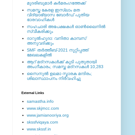
മുദരിബുമാര്‍ കര്‍മരംഗത്തേക്ക്
സമസ്ത കേരള ഇസ്ലാം മത
വിദ്യാഭ്യാസ ബോര്‍ഡ് പുതിയ
ഭാരവാഹികള്‍
സഹചാരി അപേക്ഷകൾ ഓൺലൈനിൽ
സ്വീകരിക്കും
ദാറുല്‍ഹുദാ: വനിതാ കാമ്പസ്
അനുവദിക്കും
SMF തര്‍ത്തീബ്-2021 നൂറ്റിപ്പത്ത്
മേഖലകളില്‍
ആറ് മദ്റസകള്‍ക്ക് കൂടി പുതുതായി
അംഗീകാരം; സമസ്ത മദ്റസകള്‍ 10,283
സൈനുല്‍ ഉലമാ സ്മാരക മന്ദിരം;
ശിലാസ്ഥാപനം നിര്‍വഹിച്ചു
External ‎Links
samastha.info
www.skjmcc.com
www.jamianooriya.org
skssfviqaya.com
www.skssf.in