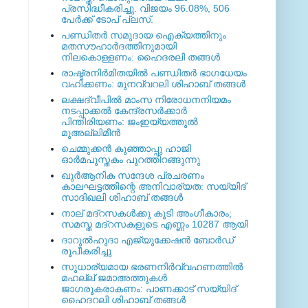
പ്രസിദ്ധീകരിച്ചു. വിജയം 96.08%, 506
പേര്‍ക്ക് ടോപ് പ്ലസ്.
പണ്ഡിതര്‍ സമുദായ ഐക്യത്തിനും
മതസൗഹാര്‍ദത്തിനുമായി
നിലകൊള്ളണം: ഹൈദരലി തങ്ങള്‍
രാഷ്ട്രനിര്‍മിതയില്‍ പണ്ഡിതര്‍ ഭാഗധേയം
വഹിക്കണം: മുനവ്വറലി ശിഹാബ് തങ്ങള്‍
ലക്ഷദ്വീപില്‍ മാംസ നിരോധനനിയമം
നടപ്പാക്കല്‍ കേന്ദ്രസര്‍ക്കാര്‍
പിന്തിരിയണം: ജംഇയ്യത്തുല്‍
മുഅല്ലിമീന്‍
ചെമ്മുക്കന്‍ കുഞ്ഞാപ്പു ഹാജി
ഓര്‍മപുസ്തകം പുറത്തിറങ്ങുന്നു
ഖുര്‍ആനിക സന്ദേശ പ്രചരണം
കാലഘട്ടത്തിന്റെ അനിവാര്യത: സയ്യിദ്
സാദിഖലി ശിഹാബ് തങ്ങള്‍
നാല് മദ്‌റസകള്‍ക്കു കൂടി അംഗീകാരം;
സമസ്ത മദ്‌റസകളുടെ എണ്ണം 10287 ആയി
ദാറുല്‍ഹുദാ എജ്യുക്കേഷന്‍ ബോര്‍ഡ്
രൂപീകരിച്ചു
സുധാര്യമായ ഭരണനിര്‍വ്വഹണത്തില്‍
മഹല്ല് ജമാഅത്തുകള്‍
ജാഗരൂകരാകണം: പാണക്കാട് സയ്യിദ്
ഹൈദറലി ശിഹാബ് തങ്ങള്‍