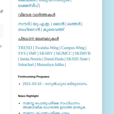
ലക്ഷദ്വീപ്
|
ദ്
വിദേശ വാര്‍ത്തകള്‍
സൗദി
|
യു.എ.ഇ.
|
ഒമാന്‍
|
ഖത്തര്‍
|
ബഹ്റൈന്‍
|
കുവൈത്ത്
പ്രധാന ലേബലുകള്‍
t
TREND
|
Twalaba-Wing
|
Campus-Wing
|
SYS
|
SMF
|
SKSBV
|
SKJMCC
|
SKIMVB
|
Jamia-Nooria
|
Darul-Huda
|
SKSSF-State
|
Sahachari
|
Manushya-Jalika
|
Forthcoming Programs
2021-03-10 - ദാറുല്‍ഹുദാ ബിരുദദാനം
News Highlight
സമസ്ത പൊതുപരീക്ഷ സംവിധാനം
അക്കാദമിക രംഗത്തെ ഉദാത്ത മാതൃക
സമസ്ത: പൊതുപരീക്ഷ ഫലം