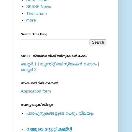
SKSSF News
Thelitcham
more
Search This Blog
SKSSF ത്വലബാ വിംഗ് രജിസ്ട്രേഷന്‍ ഫോം
ലെറ്റര്‍ 1
|
യൂണിറ്റ് രജിസ്ട്രേഷന്‍ ഫോറം
|
ലെറ്റര്‍ 2
സഹചാരി റിലീഫ് സെല്‍
Application form
സമസ്ത ബുക്ക് ഡിപ്പോ
പാഠപുസ്തകങ്ങളുടെ പേരും വിലയും
നമ്മുടെ സ്റ്റേറ്റ് കമ്മിറ്റി