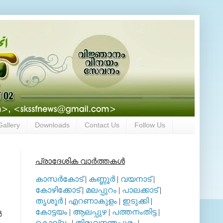
Gallery
Downloads
Contact Us
Follow Us
പ്രാദേശിക വാര്‍ത്തകള്‍
കാസര്‍കോട്
|
കണ്ണൂര്‍
|
വയനാട്
|
കോഴിക്കോട്
|
മലപ്പുറം
|
പാലക്കാട്
|
തൃശൂര്‍
|
എറണാകുളം
|
ഇടുക്കി
|
കോട്ടയം
|
ആലപ്പുഴ
|
പത്തനംതിട്ട
|
‍
കൊല്ലം
|
തിരുവനന്തപുരം
|