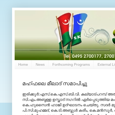
Home
News
Forthcoming Programs
External L
മഹ്ഫലെ മീലാദ് സമാപിച്ചു
ഇരിക്കൂര്‍:എസ്.കെ.എസ്.ബി.വി. കല്യാട്പറമ്പ് അ
സി.എം.അബ്ദള്ള ഉസ്താദ് നഗറില്‍ ഏര്‍പ്പെടുത്തിയ മ
കെ.ഹുസൈന്‍ ഹാജി ഉദ്ഘാടനം ചെയ്തു. സദര്‍ മുഅ
പി.സി.മുഹമ്മദ്, കെ.ടി.അബ്ദുള്‍ കരീം, കെ.മന്‍സൂര്