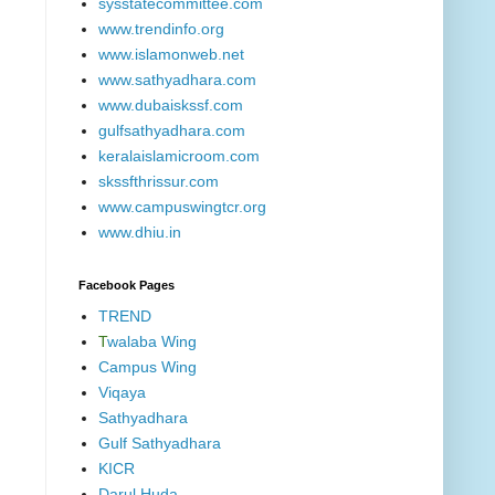
sysstatecommittee.com
www.trendinfo.org
www.islamonweb.net
www.sathyadhara.com
www.dubaiskssf.com
gulfsathyadhara.com
keralaislamicroom.com
skssfthrissur.com
www.campuswingtcr.org
www.dhiu.in
Facebook Pages
TREND
T
walaba Wing
Campus Wing
Viqaya
Sathyadhara
Gulf Sathyadhara
KICR
Darul Huda