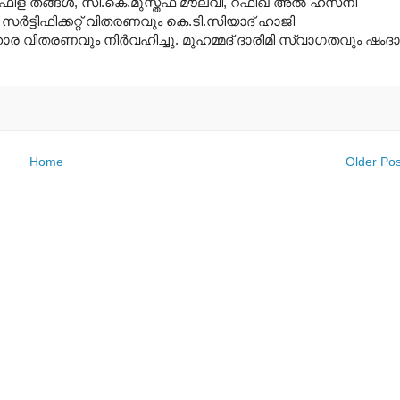
ാഫിള് തങ്ങള്‍, സി.കെ.മുസ്തഫ മൗലവി, റഫീഖ് അല്‍ ഹസനി
സര്‍ട്ടിഫിക്കറ്റ് വിതരണവും കെ.ടി.സിയാദ് ഹാജി
വിതരണവും നിര്‍വഹിച്ചു. മുഹമ്മദ് ദാരിമി സ്വാഗതവും ഷംദാ
Home
Older Pos