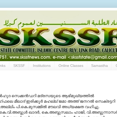
inks
SKSSF
Institutions
Online Classes
Samastha
ല്‍ഹുദ സെക്കന്‍ഡറി മദ്രസയുടെ ആഭിമുഖ്യത്തില്‍
ഹ്ഫലെ മീലാദ് ഇരിക്കൂര്‍ മഹല്ല് ജമാ അത്ത് ജനറല്‍ സെക്രട്ടറി
ല്ലിം പി.കെ.മുസമ്മില്‍ മൗലവി അധ്യക്ഷത വഹിച്ചു.
‍, കെ.വി.അബ്ദുള്‍ ഖാദര്‍, കെ.അബ്ദുസലാം ഹാജി, വി.അബ്ദുന്നാസര്