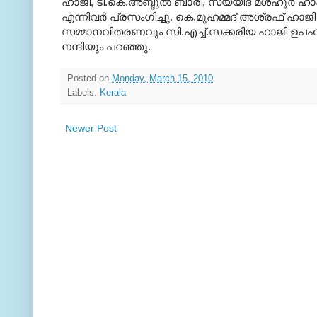
ഹാജി, ടി.കെ.അബ്ദുല്‍ ബാരി, സയ്യിദ് മശ്ഹൂര്‍ ഹ
എന്നിവര്‍ പ്രസംഗിച്ചു. കെ.മുഹമ്മദ് അശ്രഫ് ഹാജി 
സമ്മാനവിതരണവും സി.എച്ച്.സക്കരിയ ഹാജി ഉപഹാര 
നന്ദിയും പറഞ്ഞു.
Posted on
Monday, March 15, 2010
Labels:
Kerala
Newer Post