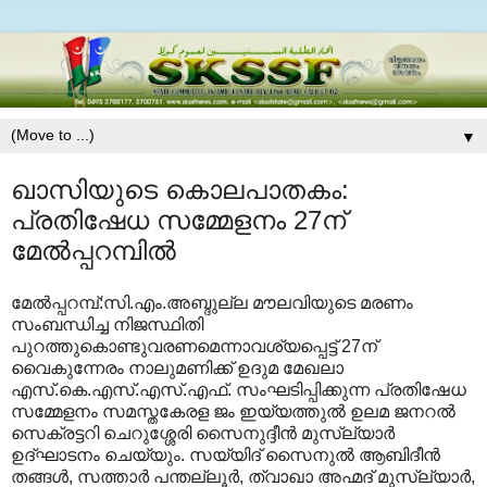
▼
ഖാസിയുടെ കൊലപാതകം:
പ്രതിഷേധ സമ്മേളനം 27ന്
മേല്‍പ്പറമ്പില്‍
മേല്‍പ്പറമ്പ്:സി.എം.അബ്ദുല്ല മൗലവിയുടെ മരണം
സംബന്ധിച്ച നിജസ്ഥിതി
പുറത്തുകൊണ്ടുവരണമെന്നാവശ്യപ്പെട്ട് 27ന്
വൈകുന്നേരം നാലുമണിക്ക് ഉദുമ മേഖലാ
എസ്.കെ.എസ്.എസ്.എഫ്. സംഘടിപ്പിക്കുന്ന പ്രതിഷേധ
സമ്മേളനം സമസ്തകേരള ജം ഇയ്യത്തുല്‍ ഉലമ ജനറല്‍
സെക്രട്ടറി ചെറുശ്ശേരി സൈനുദ്ദീന്‍ മുസ്‌ല്യാര്‍
ഉദ്ഘാടനം ചെയ്യും. സയ്യിദ് സൈനുല്‍ ആബിദീന്‍
തങ്ങള്‍, സത്താര്‍ പന്തല്ലൂര്‍, ത്വാഖാ അഹ്മദ് മുസ്‌ല്യാര്‍,