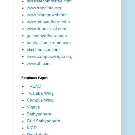
sysstatecommittee.com
www.trendinfo.org
www.islamonweb.net
www.sathyadhara.com
www.dubaiskssf.com
gulfsathyadhara.com
keralaislamicroom.com
skssfthrissur.com
www.campuswingtcr.org
www.dhiu.in
Facebook Pages
TREND
T
walaba Wing
Campus Wing
Viqaya
Sathyadhara
Gulf Sathyadhara
KICR
Darul Huda