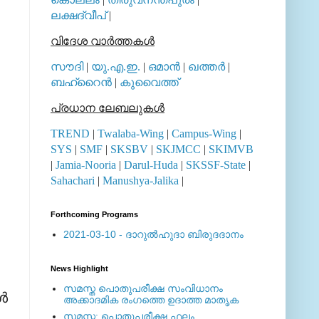
ലക്ഷദ്വീപ്
|
വിദേശ വാര്‍ത്തകള്‍
സൗദി
|
യു.എ.ഇ.
|
ഒമാന്‍
|
ഖത്തര്‍
|
ബഹ്റൈന്‍
|
കുവൈത്ത്
പ്രധാന ലേബലുകള്‍
TREND
|
Twalaba-Wing
|
Campus-Wing
|
SYS
|
SMF
|
SKSBV
|
SKJMCC
|
SKIMVB
|
Jamia-Nooria
|
Darul-Huda
|
SKSSF-State
|
Sahachari
|
Manushya-Jalika
|
Forthcoming Programs
2021-03-10 - ദാറുല്‍ഹുദാ ബിരുദദാനം
News Highlight
സമസ്ത പൊതുപരീക്ഷ സംവിധാനം
്‍
അക്കാദമിക രംഗത്തെ ഉദാത്ത മാതൃക
സമസ്ത: പൊതുപരീക്ഷ ഫലം