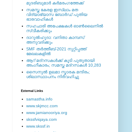
മുദരിബുമാര്‍ കര്‍മരംഗത്തേക്ക്
സമസ്ത കേരള ഇസ്ലാം മത
വിദ്യാഭ്യാസ ബോര്‍ഡ് പുതിയ
ഭാരവാഹികള്‍
സഹചാരി അപേക്ഷകൾ ഓൺലൈനിൽ
സ്വീകരിക്കും
ദാറുല്‍ഹുദാ: വനിതാ കാമ്പസ്
അനുവദിക്കും
SMF തര്‍ത്തീബ്-2021 നൂറ്റിപ്പത്ത്
മേഖലകളില്‍
ആറ് മദ്റസകള്‍ക്ക് കൂടി പുതുതായി
അംഗീകാരം; സമസ്ത മദ്റസകള്‍ 10,283
സൈനുല്‍ ഉലമാ സ്മാരക മന്ദിരം;
ശിലാസ്ഥാപനം നിര്‍വഹിച്ചു
External ‎Links
samastha.info
www.skjmcc.com
www.jamianooriya.org
skssfviqaya.com
www.skssf.in