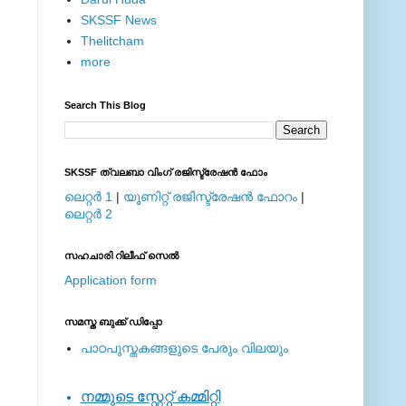
SKSSF News
Thelitcham
more
Search This Blog
SKSSF ത്വലബാ വിംഗ് രജിസ്ട്രേഷന്‍ ഫോം
ലെറ്റര്‍ 1
|
യൂണിറ്റ് രജിസ്ട്രേഷന്‍ ഫോറം
|
ലെറ്റര്‍ 2
സഹചാരി റിലീഫ് സെല്‍
Application form
സമസ്ത ബുക്ക് ഡിപ്പോ
പാഠപുസ്തകങ്ങളുടെ പേരും വിലയും
നമ്മുടെ സ്റ്റേറ്റ് കമ്മിറ്റി