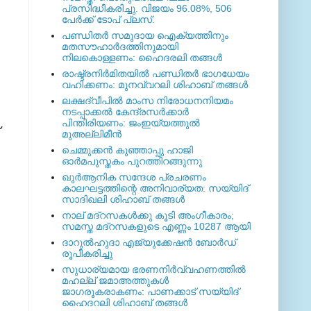
പ്രസിദ്ധീകരിച്ചു. വിജയം 96.08%, 506
പേര്‍ക്ക് ടോപ് പ്ലസ്.
പണ്ഡിതര്‍ സമുദായ ഐക്യത്തിനും
മതസൗഹാര്‍ദത്തിനുമായി
നിലകൊള്ളണം: ഹൈദരലി തങ്ങള്‍
രാഷ്ട്രനിര്‍മിതയില്‍ പണ്ഡിതര്‍ ഭാഗധേയം
വഹിക്കണം: മുനവ്വറലി ശിഹാബ് തങ്ങള്‍
ലക്ഷദ്വീപില്‍ മാംസ നിരോധനനിയമം
നടപ്പാക്കല്‍ കേന്ദ്രസര്‍ക്കാര്‍
പിന്തിരിയണം: ജംഇയ്യത്തുല്‍
മുഅല്ലിമീന്‍
ചെമ്മുക്കന്‍ കുഞ്ഞാപ്പു ഹാജി
ഓര്‍മപുസ്തകം പുറത്തിറങ്ങുന്നു
ഖുര്‍ആനിക സന്ദേശ പ്രചരണം
കാലഘട്ടത്തിന്റെ അനിവാര്യത: സയ്യിദ്
സാദിഖലി ശിഹാബ് തങ്ങള്‍
നാല് മദ്‌റസകള്‍ക്കു കൂടി അംഗീകാരം;
സമസ്ത മദ്‌റസകളുടെ എണ്ണം 10287 ആയി
ദാറുല്‍ഹുദാ എജ്യുക്കേഷന്‍ ബോര്‍ഡ്
രൂപീകരിച്ചു
സുധാര്യമായ ഭരണനിര്‍വ്വഹണത്തില്‍
മഹല്ല് ജമാഅത്തുകള്‍
ജാഗരൂകരാകണം: പാണക്കാട് സയ്യിദ്
ഹൈദറലി ശിഹാബ് തങ്ങള്‍