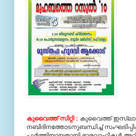
കുവൈത്ത് സിറ്റി :
കുവൈത്ത് ഇസ്‍ലാമിക്
നബിദിനത്തോടനുബന്ധിച്ച് സംഘടിപ്പിക്ക
പൂര്‍ത്തിയായതായി ഭാരവാഹികള്‍ അറിയി