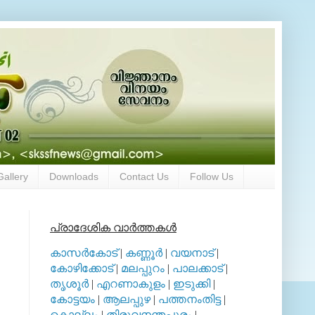
Gallery
Downloads
Contact Us
Follow Us
പ്രാദേശിക വാര്‍ത്തകള്‍
കാസര്‍കോട്
|
കണ്ണൂര്‍
|
വയനാട്
|
കോഴിക്കോട്
|
മലപ്പുറം
|
പാലക്കാട്
|
തൃശൂര്‍
|
എറണാകുളം
|
ഇടുക്കി
|
കോട്ടയം
|
ആലപ്പുഴ
|
പത്തനംതിട്ട
|
കൊല്ലം
|
തിരുവനന്തപുരം
|