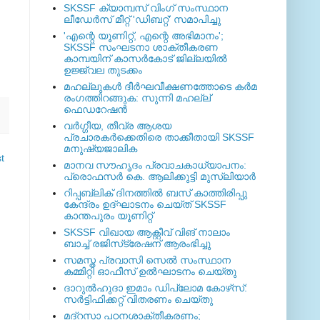
SKSSF ക്യാമ്പസ് വിംഗ് സംസ്ഥാന
ലീഡേർസ് മീറ്റ് 'ഡിബറ്റ്' സമാപിച്ചു
'എന്റെ യൂണിറ്റ്, എന്റെ അഭിമാനം';
SKSSF സംഘടനാ ശാക്തീകരണ
കാമ്പയിന് കാസര്‍കോട് ജില്ലയില്‍
ഉജ്ജ്വല തുടക്കം
മഹല്ലുകള്‍ ദീര്‍ഘവീക്ഷണത്തോടെ കര്‍മ
രംഗത്തിറങ്ങുക: സുന്നി മഹല്ല്
ഫെഡറേഷന്‍
വര്‍ഗ്ഗീയ, തീവ്ര ആശയ
പ്രചാരകര്‍ക്കെതിരെ താക്കീതായി SKSSF
മനുഷ്യജാലിക
t
മാനവ സൗഹൃദം പ്രവാചകാധ്യാപനം:
പ്രൊഫസർ കെ. ആലിക്കുട്ടി മുസ്ലിയാർ
റിപ്പബ്ലിക് ദിനത്തില്‍ ബസ് കാത്തിരിപ്പു
കേന്ദ്രം ഉദ്ഘാടനം ചെയ്ത്‌ SKSSF
കാന്തപുരം യൂണിറ്റ്
SKSSF വിഖായ ആക്റ്റീവ് വിങ് നാലാം
ബാച്ച് രജിസ്‌ട്രേഷന് ആരംഭിച്ചു
സമസ്ത പ്രവാസി സെല്‍ സംസ്ഥാന
കമ്മിറ്റി ഓഫീസ് ഉല്‍ഘാടനം ചെയ്തു
ദാറുല്‍ഹുദാ ഇമാം ഡിപ്ലോമ കോഴ്‌സ്:
സര്‍ട്ടിഫിക്കറ്റ് വിതരണം ചെയ്തു
മദ്‌റസാ പഠനശാക്തീകരണം;