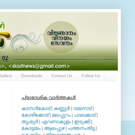
Gallery
Downloads
Contact Us
Follow Us
പ്രാദേശിക വാര്‍ത്തകള്‍
കാസര്‍കോട്
|
കണ്ണൂര്‍
|
വയനാട്
|
കോഴിക്കോട്
|
മലപ്പുറം
|
പാലക്കാട്
|
തൃശൂര്‍
|
എറണാകുളം
|
ഇടുക്കി
|
കോട്ടയം
|
ആലപ്പുഴ
|
പത്തനംതിട്ട
|
കൊല്ലം
|
തിരുവനന്തപുരം
|