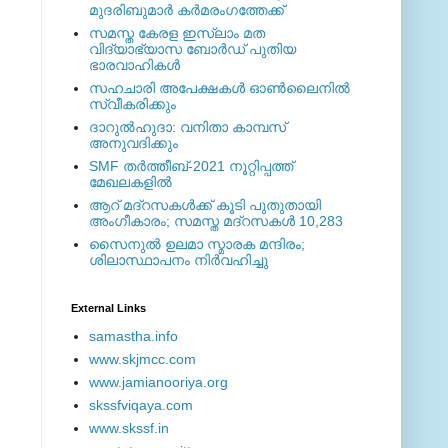
മുദരിബുമാര്‍ കര്‍മരംഗത്തേക്ക്
സമസ്ത കേരള ഇസ്ലാം മത
വിദ്യാഭ്യാസ ബോര്‍ഡ് പുതിയ
ഭാരവാഹികള്‍
സഹചാരി അപേക്ഷകൾ ഓൺലൈനിൽ
സ്വീകരിക്കും
ദാറുല്‍ഹുദാ: വനിതാ കാമ്പസ്
അനുവദിക്കും
SMF തര്‍ത്തീബ്-2021 നൂറ്റിപ്പത്ത്
മേഖലകളില്‍
ആറ് മദ്റസകള്‍ക്ക് കൂടി പുതുതായി
അംഗീകാരം; സമസ്ത മദ്റസകള്‍ 10,283
സൈനുല്‍ ഉലമാ സ്മാരക മന്ദിരം;
ശിലാസ്ഥാപനം നിര്‍വഹിച്ചു
External ‎Links
samastha.info
www.skjmcc.com
www.jamianooriya.org
skssfviqaya.com
www.skssf.in