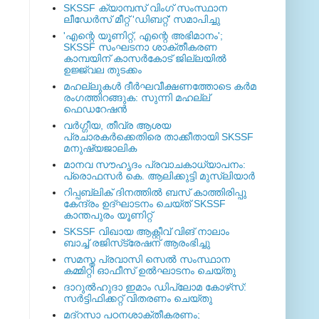
SKSSF ക്യാമ്പസ് വിംഗ് സംസ്ഥാന
ലീഡേർസ് മീറ്റ് 'ഡിബറ്റ്' സമാപിച്ചു
'എന്റെ യൂണിറ്റ്, എന്റെ അഭിമാനം';
SKSSF സംഘടനാ ശാക്തീകരണ
കാമ്പയിന് കാസര്‍കോട് ജില്ലയില്‍
ഉജ്ജ്വല തുടക്കം
മഹല്ലുകള്‍ ദീര്‍ഘവീക്ഷണത്തോടെ കര്‍മ
രംഗത്തിറങ്ങുക: സുന്നി മഹല്ല്
ഫെഡറേഷന്‍
വര്‍ഗ്ഗീയ, തീവ്ര ആശയ
പ്രചാരകര്‍ക്കെതിരെ താക്കീതായി SKSSF
മനുഷ്യജാലിക
മാനവ സൗഹൃദം പ്രവാചകാധ്യാപനം:
പ്രൊഫസർ കെ. ആലിക്കുട്ടി മുസ്ലിയാർ
റിപ്പബ്ലിക് ദിനത്തില്‍ ബസ് കാത്തിരിപ്പു
കേന്ദ്രം ഉദ്ഘാടനം ചെയ്ത്‌ SKSSF
കാന്തപുരം യൂണിറ്റ്
SKSSF വിഖായ ആക്റ്റീവ് വിങ് നാലാം
ബാച്ച് രജിസ്‌ട്രേഷന് ആരംഭിച്ചു
സമസ്ത പ്രവാസി സെല്‍ സംസ്ഥാന
കമ്മിറ്റി ഓഫീസ് ഉല്‍ഘാടനം ചെയ്തു
ദാറുല്‍ഹുദാ ഇമാം ഡിപ്ലോമ കോഴ്‌സ്:
സര്‍ട്ടിഫിക്കറ്റ് വിതരണം ചെയ്തു
മദ്‌റസാ പഠനശാക്തീകരണം;