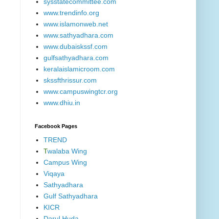
sysstatecommittee.com
www.trendinfo.org
www.islamonweb.net
www.sathyadhara.com
www.dubaiskssf.com
gulfsathyadhara.com
keralaislamicroom.com
skssfthrissur.com
www.campuswingtcr.org
www.dhiu.in
Facebook Pages
TREND
T
walaba Wing
Campus Wing
Viqaya
Sathyadhara
Gulf Sathyadhara
KICR
Darul Huda