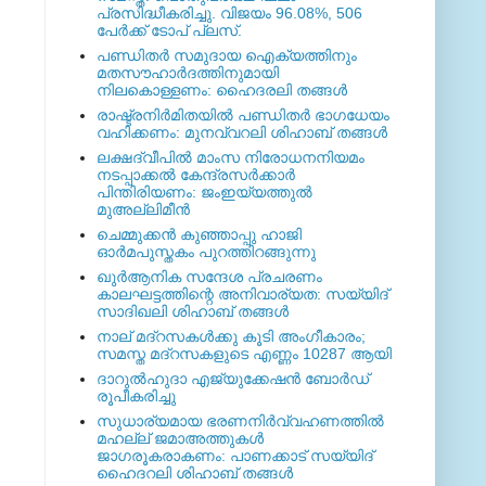
പ്രസിദ്ധീകരിച്ചു. വിജയം 96.08%, 506
പേര്‍ക്ക് ടോപ് പ്ലസ്.
പണ്ഡിതര്‍ സമുദായ ഐക്യത്തിനും
മതസൗഹാര്‍ദത്തിനുമായി
നിലകൊള്ളണം: ഹൈദരലി തങ്ങള്‍
രാഷ്ട്രനിര്‍മിതയില്‍ പണ്ഡിതര്‍ ഭാഗധേയം
വഹിക്കണം: മുനവ്വറലി ശിഹാബ് തങ്ങള്‍
ലക്ഷദ്വീപില്‍ മാംസ നിരോധനനിയമം
നടപ്പാക്കല്‍ കേന്ദ്രസര്‍ക്കാര്‍
പിന്തിരിയണം: ജംഇയ്യത്തുല്‍
മുഅല്ലിമീന്‍
ചെമ്മുക്കന്‍ കുഞ്ഞാപ്പു ഹാജി
ഓര്‍മപുസ്തകം പുറത്തിറങ്ങുന്നു
ഖുര്‍ആനിക സന്ദേശ പ്രചരണം
കാലഘട്ടത്തിന്റെ അനിവാര്യത: സയ്യിദ്
സാദിഖലി ശിഹാബ് തങ്ങള്‍
നാല് മദ്‌റസകള്‍ക്കു കൂടി അംഗീകാരം;
സമസ്ത മദ്‌റസകളുടെ എണ്ണം 10287 ആയി
ദാറുല്‍ഹുദാ എജ്യുക്കേഷന്‍ ബോര്‍ഡ്
രൂപീകരിച്ചു
സുധാര്യമായ ഭരണനിര്‍വ്വഹണത്തില്‍
മഹല്ല് ജമാഅത്തുകള്‍
ജാഗരൂകരാകണം: പാണക്കാട് സയ്യിദ്
ഹൈദറലി ശിഹാബ് തങ്ങള്‍