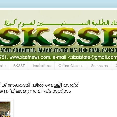
inks
SKSSF
Institutions
Online Classes
Samastha
്‌ അകാദമി യില്‍ വെള്ളി രാത്രി
 'മീലാദുന്നബി' പ്രോഗ്രാം