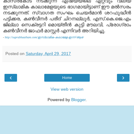
കാസര്‍കോട് നടക്കുന്ന ഏഷ്യയിലെ ഏറ്റവും വലിയ
ഇസ്‌ലാമിക കാലാമേളയുടെ ഭാഗമായിട്ടാണ് ഈ മല്‍സരം
നടക്കുന്നത്. സ്വാഗത സംഘം ചെയര്‍മാന്‍ ശറഫുദ്ധീന്‍
പട്ടിക്കര, കണ്‍വീനര്‍ പരീദ് ചിറനല്ലുര്‍, എസ്.കെ.ജെ.എം
ജില്ലാ സെക്രട്ടറി മൊയ്തീന്‍ കുട്ടി മൗലവി, പ്രോഗ്രാം
കണ്‍വീനര്‍ ജാഫര്‍ മാസ്റ്റര്‍ എന്നിവര്‍ അറിയിച്ചു.
-
http://suprabhaatham.com/ഇസ്ലാമിക-കലാമേള-ഇന്ന്-ആര/
Posted on
Saturday, April 29, 2017
‹
›
Home
View web version
Powered by
Blogger
.