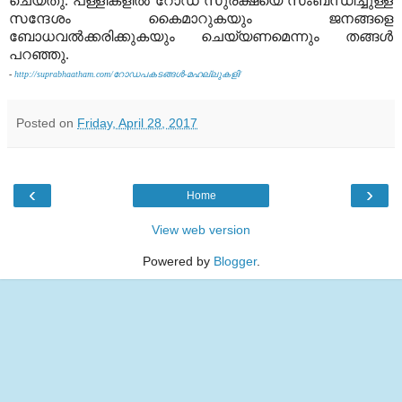
ചെയ്തു. പള്ളികളില്‍ റോഡ് സുരക്ഷയെ സംബന്ധിച്ചുള്ള
സന്ദേശം കൈമാറുകയും ജനങ്ങളെ
ബോധവല്‍ക്കരിക്കുകയും ചെയ്യണമെന്നും തങ്ങള്‍
പറഞ്ഞു.
-
http://suprabhaatham.com/റോഡപകടങ്ങള്‍-മഹല്ലുകളി/
Posted on
Friday, April 28, 2017
‹
›
Home
View web version
Powered by
Blogger
.