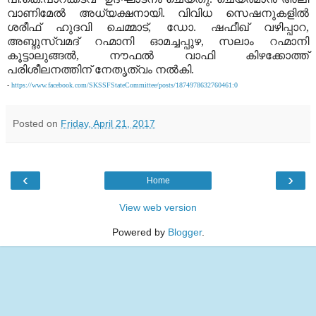
വാണിമേൽ അധ്യക്ഷനായി. വിവിധ സെഷനുകളിൽ
ശരീഫ് ഹുദവി ചെമ്മാട്
,
ഡോ. ഷഫീഖ് വഴിപ്പാറ
,
അബ്ദുസ്വമദ് റഹ്മാനി ഓമച്ചപ്പുഴ
,
സലാം റഹ്മാനി
കൂട്ടാലുങ്ങൽ
,
നൗഫൽ വാഫി കിഴക്കോത്ത്
പരിശീലനത്തിന് നേതൃത്വം നൽകി.
-
https://www.facebook.com/SKSSFStateCommittee/posts/1874978632760461:0
Posted on
Friday, April 21, 2017
‹
›
Home
View web version
Powered by
Blogger
.