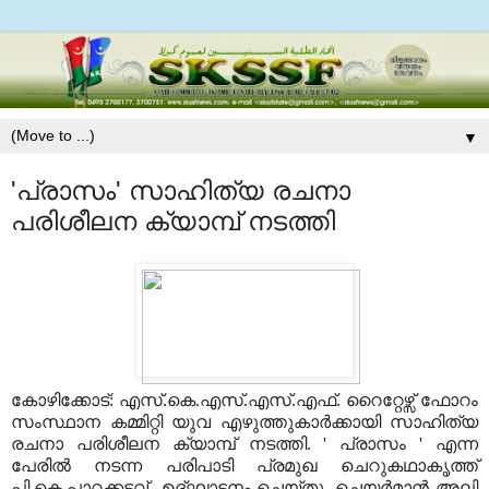
▼
'പ്രാസം' സാഹിത്യ രചനാ
പരിശീലന ക്യാമ്പ് നടത്തി
കോഴിക്കോട്: എസ്.കെ.എസ്.എസ്.എഫ്. റൈറ്റേഴ്സ് ഫോറം
സംസ്ഥാന കമ്മിറ്റി യുവ എഴുത്തുകാർക്കായി സാഹിത്യ
രചനാ പരിശീലന ക്യാമ്പ് നടത്തി.
'
പ്രാസം
'
എന്ന
പേരിൽ നടന്ന പരിപാടി പ്രമുഖ ചെറുകഥാകൃത്ത്
പി.കെ.പാറക്കടവ്
ഉദ്ഘാടനം ചെയ്തു. ചെയർമാൻ അലി