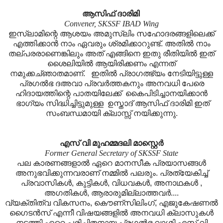
ആസിഫ് ദാരിമി
Convener
, SKSSF IBAD Wing
ഇസ്ലാമിന്റെ ആശയം അമുസ്ലിം സഹോദരങ്ങളിലെക്ക്
എത്തിക്കാന്‍ നാം ഏവരും ശ്രമിക്കാറുണ്ട്. അതില്‍ നാം
തല്പരരാണെങ്കിലും അത് എങ്ങിനെ ഇതു രീതിയില്‍ ഇത്
ശൈലിയില്‍ ആയിരിക്കണം എന്നത്
നമുക്കച്ഞാതമാണ്. ഇതില്‍ പ്രാഗത്ഭ്യം നേടിയിട്ടുള്ള
പ്രഗല്‍ഭ ദഅവാ പ്രവര്‍ത്തകനും അനവധി പേരെ
ഹിദായത്തിന്റെ പാതയിലേക്ക് കൈപിടിച്ചാനയിക്കാന്‍
ഭാഗ്യം സിദ്ധിച്ചിട്ടുമുള്ള ഉസ്താദ് ആസിഫ് ദാരിമി ഇത്
സംബന്ധമായി ക്ലാസ്സ്‌ നയിക്കുന്നു.
എസ് വി മുഹമ്മദലി മാസ്റ്റെര്‍
Former General Secretary of SKSSF State
പല കാരണങ്ങളാല്‍ ഏറെ മാനസീക പ്രയാസങ്ങള്‍
അനുഭവിക്കുന്നവരാണ് നമ്മില്‍ പലരും. പ്രത്യേകിച്ച്
പ്രവാസികള്‍, കുട്ടികള്‍, വിധവകള്‍, അനാഥകള്‍ ,
അഗതികള്‍, ആരാരുമില്ലാത്തവര്‍....
വ്യക്തിത്വ വികസനം, കൌണ്സിലിംഗ്, എജുകേഷണല്‍
ഗൈടന്‍സ് എന്നീ വിഷയങ്ങളില്‍ അനവധി ക്ലാസുകള്‍
നടത്തി ഏറെ പരിചിതനായ പ്രഗല്‍ഭ വാഗ്മി എസ് വി