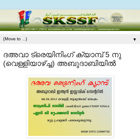
▼
ദഅവാ ട്രെയിനിംഗ് ക്യാമ്പ് 5 നു
(വെള്ളിയാഴ്ച്ച) അബുദാബിയില്‍