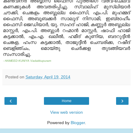
കണ്‍വീനര്‍ അബ്ബാസ് ഫൈസി പുത്തിഗെ വരവ്-ചെലവ്
കണക്കുകള്‍ അവതരിപ്പിച്ചു. സ്വാലിഹ് മുസ്‌ലിയാര്‍
ചൗക്കി, ചെങ്കളം അബ്ദുല്ല ഫൈസി, എം.പി. മുഹമ്മദ്
ഫൈസി, അബൂബക്കര്‍ സാലൂദ് നിസാമി, ഇബ്രാഹീം
ഫൈസി ജെഡിയാര്‍, യു. സഹദ് ഹാജി, കണ്ണൂര്‍ അബ്ദുല്ല
മാസ്റ്റര്‍, എം.പി. അബ്ദുള്‍ റഹ്മാന്‍ മാസ്റ്റര്‍, ഷാഫി ഹാജി
കട്ടക്കാല്‍, എം.എ. ഖലീല്‍, ഹമീദ് കുണിയ, ബദറുദ്ദീന്‍
ചെങ്കള, ഹംസ കട്ടക്കാല്‍, താജുദ്ദീന്‍ ചെമ്പരിക്ക, റഷീദ്
ബെളിഞ്ചം, മൊയ്തു ചെര്‍ക്കള തുടങ്ങിയവര്‍
സംസാരിച്ചു.
- HAMEED KUNIYA Vadakkupuram
Posted on
Saturday, April 19, 2014
‹
›
Home
View web version
Powered by
Blogger
.