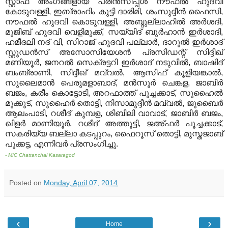
സ്റ്റാഫ് അംഗങ്ങളായ പ്രിന്‍സിപ്പള്‍ നൗഫല്‍ ഹുദവി
കോടുവള്ളി, ഇബ്രാഹിം കുട്ടി ദാരിമി, ശംസുദ്ദീന്‍ ഫൈസി,
നൗഫല്‍ ഹുദവി കൊടുവള്ളി, അബ്ദുല്ലാഹില്‍ അര്‍ശദി,
മുജീബ് ഹുദവി വെളിമുക്ക്, സയ്യിദ് ബുര്‍ഹാന്‍ ഇര്‍ശാദി,
ഹമീദലി നദ് വി, സിറാജ് ഹുദവി പല്ലാര്‍, ദാറുല്‍ ഇര്‍ശാദ്
സ്റ്റുഡന്‍സ് അസോസിയേശന്‍ പ്രസിഡന്റ് സിദ്ദീഖ്
മണിയൂര്‍, ജനറല്‍ സെക്രട്ടറി ഇര്‍ശാദ് നടുവില്‍, ബാഷിദ്
ബംബ്രാണി, സിദ്ദീഖ് മവ്വല്‍, ആസിഫ് കൂളിയങ്കാല്‍,
സുലൈമാന്‍ പെരുമളാബാദ്, മന്‍സൂര്‍ ചെങ്കള, ജാബിര്‍
ബജം, കരീം കൊട്ടോടി, അറഫാത്ത് പൂച്ചക്കാട്, സുഹൈല്‍
മുക്കുട്, സുഹൈര്‍ തൊട്ടി, നിസാമുദ്ദീന്‍ മവ്വല്‍, ജുബൈര്‍
ആലംപാടി, റശീദ് കുമ്പള, ശിബിലി വാവാട്, ജാബിര്‍ ബജം,
ഖിളര്‍ മാണിയൂര്‍, റശീദ് അത്തൂട്ടി, ജഅ്ഫര്‍ പൂച്ചക്കാട്,
സകരിയ്യ ബല്ലാ കടപ്പുറം, ഫൈറൂസ് തൊട്ടി, മുസ്തജാബ്
പൂക്കട്ട, എന്നിവര്‍ പ്രസംഗിച്ചു.
- MIC Chattanchal Kasaragod
Posted on
Monday, April 07, 2014
‹
›
Home