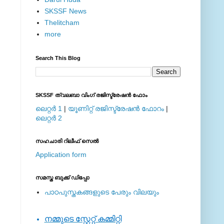
SKSSF News
Thelitcham
more
Search This Blog
SKSSF ത്വലബാ വിംഗ് രജിസ്ട്രേഷന്‍ ഫോം
ലെറ്റര്‍ 1
|
യൂണിറ്റ് രജിസ്ട്രേഷന്‍ ഫോറം
|
ലെറ്റര്‍ 2
സഹചാരി റിലീഫ് സെല്‍
Application form
സമസ്ത ബുക്ക് ഡിപ്പോ
പാഠപുസ്തകങ്ങളുടെ പേരും വിലയും
നമ്മുടെ സ്റ്റേറ്റ് കമ്മിറ്റി