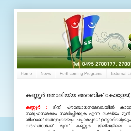
Home
News
Forthcoming Programs
External L
കണ്ണൂര്‍ ജമാലിയ്യ അറബിക് കോളേജ്; പ
കണ്ണൂര്‍ :
ദീനീ പ്രബോധനമേഖലയില്‍ കാ
സമൂഹസമക്ഷം സമര്‍പ്പിക്കുക എന്ന ലക്ഷ്യം മുന്‍
ശിഹാബ് തങ്ങളുടെയും ചപ്പാരപ്പടവ് ഉസ്താദിന്റെയു
വര്‍ഷങ്ങള്‍ക്ക് മുമ്പ് കണ്ണൂര്‍ ജില്ലയിലെ 