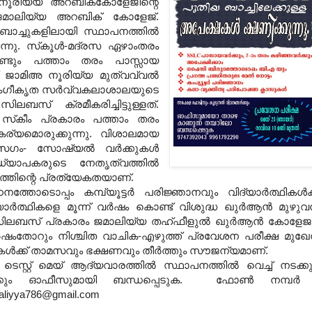
ാമിഅ നൂരിയ്യ അറബിക്‌കോളേജിന്റെ
ജമാലിയ്യ അറബിക് കോളേജ്.
ാച്ചുകളിലായി സ്ഥാപനത്തില്‍
ന്നു. സ്‌കൂള്‍-മദ്രസ ഏഴാംതരം
കൊണ്ടും പത്താം തരം പാസ്സായ
ാട് ജാമിഅ നൂരിയ്യ മുത്വവ്വല്‍
ി അംഗീകൃത സര്‍വ്വകലാശാലയുടെ
ലബസ് ക്രമീകരിച്ചിട്ടുള്ളത്.
S) സ്‌കീം പ്രകാരം പത്താം തരം
്യമൊരുക്കുന്നു. വിശാലമായ
സഗം- സോഷ്യല്‍ വര്‍ക്കുകള്‍
ധ്യാപകരുടെ നേതൃത്വത്തില്‍
്തിന്റെ പ്രത്യേകതയാണ്.
ൊപ്പം കമ്പ്യൂട്ടര്‍ പരിജ്ഞാനവും വിദ്യാര്‍ത്ഥികള്‍ക്ക
ത്ഥികളെ മൂന്ന്‌ വര്‍ഷം കൊണ്ട് വിശുദ്ധ ഖുര്‍ആന്‍ മുഴുവന
ട്ട സിലബസ് പ്രകാരം ജമാലിയ്യ തഹ്ഫീളുല്‍ ഖുര്‍ആന്‍ കോളേജ
. വര്‍ഷംതോറും നിശ്ചിത വാചിക-എഴുത്ത് പ്രവേശന പരീക്ഷ മുഖ
ഥികള്‍ക്ക് താമസവും ഭക്ഷണവും തീര്‍ത്തും സൗജന്യമാണ്.
സ്റ്റ്‌ മെയ് ആദ്യവാരത്തില്‍ സ്ഥാപനത്തില്‍ വെച്ച് നടക്കു
ക്കും ഓഫീസുമായി ബന്ധപ്പെടുക. ഫോണ്‍ നമ്പര്‍
maliyya786@gmail.com