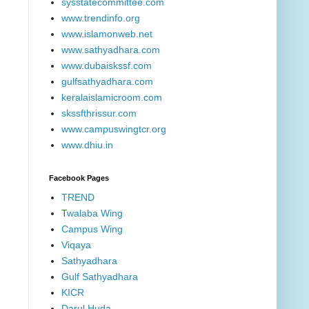
sysstatecommittee.com
www.trendinfo.org
www.islamonweb.net
www.sathyadhara.com
www.dubaiskssf.com
gulfsathyadhara.com
keralaislamicroom.com
skssfthrissur.com
www.campuswingtcr.org
www.dhiu.in
Facebook Pages
TREND
T
walaba Wing
Campus Wing
Viqaya
Sathyadhara
Gulf Sathyadhara
KICR
Darul Huda