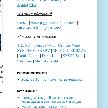
ലക്ഷദ്വീപ്
|
വിദേശ വാര്‍ത്തകള്‍
സൗദി
|
യു.എ.ഇ.
|
ഒമാന്‍
|
ഖത്തര്‍
|
ബഹ്റൈന്‍
|
കുവൈത്ത്
പ്രധാന ലേബലുകള്‍
TREND
|
Twalaba-Wing
|
Campus-Wing
|
SYS
|
SMF
|
SKSBV
|
SKJMCC
|
SKIMVB
|
Jamia-Nooria
|
Darul-Huda
|
SKSSF-State
|
Sahachari
|
Manushya-Jalika
|
്‌
്‍
Forthcoming Programs
ും
2021-03-10 - ദാറുല്‍ഹുദാ ബിരുദദാനം
േന
News Highlight
ം.
 :
സമസ്ത പൊതുപരീക്ഷ സംവിധാനം
അക്കാദമിക രംഗത്തെ ഉദാത്ത മാതൃക
സമസ്ത: പൊതുപരീക്ഷ ഫലം