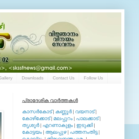
Gallery
Downloads
Contact Us
Follow Us
പ്രാദേശിക വാര്‍ത്തകള്‍
കാസര്‍കോട്
|
കണ്ണൂര്‍
|
വയനാട്
|
കോഴിക്കോട്
|
മലപ്പുറം
|
പാലക്കാട്
|
തൃശൂര്‍
|
എറണാകുളം
|
ഇടുക്കി
|
കോട്ടയം
|
ആലപ്പുഴ
|
പത്തനംതിട്ട
|
കൊല്ലം
|
തിരുവനന്തപുരം
|