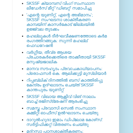
SKSSF ക്യാമ്പസ് വിംഗ് സംസ്ഥാന
ലീഡേർസ് മീറ്റ് 'ഡിബറ്റ്' സമാപിച്ചു
'എന്റെ യൂണിറ്റ്, എന്റെ അഭിമാനം';
SKSSF സംഘടനാ ശാക്തീകരണ
കാമ്പയിന് കാസര്‍കോട് ജില്ലയില്‍
ഉജ്ജ്വല തുടക്കം
മഹല്ലുകള്‍ ദീര്‍ഘവീക്ഷണത്തോടെ കര്‍മ
രംഗത്തിറങ്ങുക: സുന്നി മഹല്ല്
ഫെഡറേഷന്‍
വര്‍ഗ്ഗീയ, തീവ്ര ആശയ
പ്രചാരകര്‍ക്കെതിരെ താക്കീതായി SKSSF
മനുഷ്യജാലിക
മാനവ സൗഹൃദം പ്രവാചകാധ്യാപനം:
പ്രൊഫസർ കെ. ആലിക്കുട്ടി മുസ്ലിയാർ
റിപ്പബ്ലിക് ദിനത്തില്‍ ബസ് കാത്തിരിപ്പു
കേന്ദ്രം ഉദ്ഘാടനം ചെയ്ത്‌ SKSSF
കാന്തപുരം യൂണിറ്റ്
SKSSF വിഖായ ആക്റ്റീവ് വിങ് നാലാം
ബാച്ച് രജിസ്‌ട്രേഷന് ആരംഭിച്ചു
സമസ്ത പ്രവാസി സെല്‍ സംസ്ഥാന
കമ്മിറ്റി ഓഫീസ് ഉല്‍ഘാടനം ചെയ്തു
ദാറുല്‍ഹുദാ ഇമാം ഡിപ്ലോമ കോഴ്‌സ്:
സര്‍ട്ടിഫിക്കറ്റ് വിതരണം ചെയ്തു
മദ്‌റസാ പഠനശാക്തീകരണം;