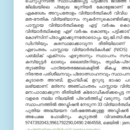
ചെറുപ്പറമ്പില്‍ സ്ഥാപിക്കപ്പെട്ട പട്ടിക്കാട് ജ
ജില്ലയിലെ പ്രമുഖ ജൂനിയര്‍ കോളേജാണ് 
ഏകദേശം അറുപതോളം വിദ്യാര്‍ത്ഥികള്‍ വിവിധ ബ
മത-ഭൗതിക വിദ്യഭ്യാസം നുകര്‍ന്നുകൊണ്ടിരിക്കു
പാസ്സായ വിദ്യാര്‍ത്ഥികളെ എട്ട്‌ വര്‍ഷം 
വിദ്യാര്‍ത്ഥികളെ ഏഴ്‌ വര്‍ഷം കൊണ്ടും പട്ടിക്ക
കോഴ്‌സിന് പ്രാപ്തമാക്കുന്നതോടൊപ്പം യു.ജി.സ
ഡിഗ്രിയും കരസ്ഥമാക്കാവുന്ന രീതിയിലാണ്‌ സി
ഏഴാംതരം പാസ്സായ വിദ്യാര്‍ത്ഥികള്‍ക്ക് (NIO
പബ്ലിക് എക്‌സാം എഴുതാനും സ്ഥാപനം സൗകര
കമ്പ്യൂട്ടര്‍ ലാബും ലൈബ്രറിയും, തൂലിക-പ്ര
തുടങ്ങിയ പാഠ്യേതരമേഖലകളില്‍ മികച്ച അദ്
നിരന്തര പരിശീലനവും പ്രോത്സാഹനവും സ്ഥാപനത
കൂടാതെ അറബി, ഇംഗ്ലീഷ്, ഉറുദു ഭാഷാ പഠനത്തോട
ലഭ്യമാണ്. മദ്രസ അഞ്ചാംതരം പാസ്സായ വിദ്യാര്‍
മന:പാഠമാക്കുന്ന രീതിയില്‍ ക്രോഡീകരിക്കപ്പെ
വളരെ നല്ല നിലയില്‍ പ്രവര്‍ത്തിച്ച്‌ വരുന്നു
സ്ഥാപനത്തില്‍ അഡ്മിഷന്‍ നേടുന്ന 33 വിദ്യാര്‍ത്
പുതിയ അദ്ധ്യയന വര്‍ഷത്തേക്കുള്ള അഡ്മിഷന്‍ ടെ
അപേക്ഷ ഫോമിനും കൂടുതല്‍ വിവരങ്ങള്‍
9747392043,9961792290,0490 2464558, മെയില്‍ : ja
- മുഹമ്മദ്‌സലീംഫൈസിഇര്‍ഫാനി /
jamaliyya kolavalloor