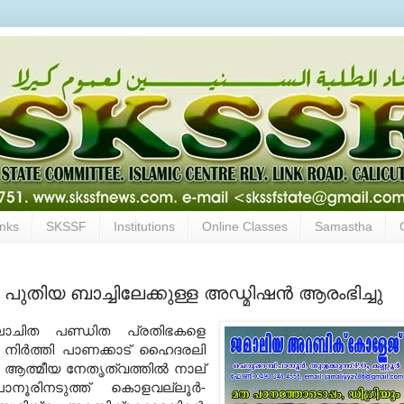
inks
SKSSF
Institutions
Online Classes
Samastha
ുതിയ ബാച്ചിലേക്കുള്ള അഡ്മിഷന്‍ ആരംഭിച്ചു
ലോചിത പണ്ഡിത പ്രതിഭകളെ
 നിര്‍ത്തി പാണക്കാട്‌ ഹൈദരലി
ം ആത്മീയ നേതൃത്വത്തില്‍ നാല്‌
പാനൂരിനടുത്ത്‌ കൊളവല്ലൂര്‍-