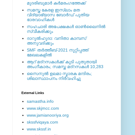
മുദരിബുമാര്‍ കര്‍മരംഗത്തേക്ക്
സമസ്ത കേരള ഇസ്ലാം മത
വിദ്യാഭ്യാസ ബോര്‍ഡ് പുതിയ
ഭാരവാഹികള്‍
സഹചാരി അപേക്ഷകൾ ഓൺലൈനിൽ
സ്വീകരിക്കും
ദാറുല്‍ഹുദാ: വനിതാ കാമ്പസ്
അനുവദിക്കും
SMF തര്‍ത്തീബ്-2021 നൂറ്റിപ്പത്ത്
മേഖലകളില്‍
ആറ് മദ്റസകള്‍ക്ക് കൂടി പുതുതായി
അംഗീകാരം; സമസ്ത മദ്റസകള്‍ 10,283
സൈനുല്‍ ഉലമാ സ്മാരക മന്ദിരം;
ശിലാസ്ഥാപനം നിര്‍വഹിച്ചു
External ‎Links
samastha.info
www.skjmcc.com
www.jamianooriya.org
skssfviqaya.com
www.skssf.in