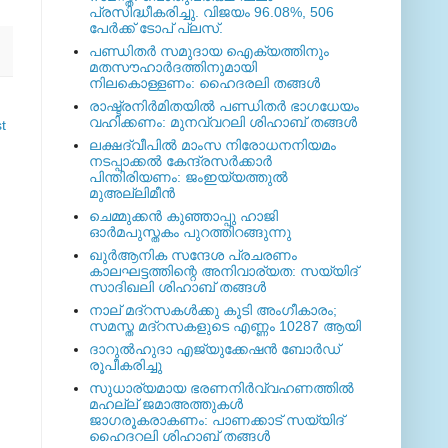
പ്രസിദ്ധീകരിച്ചു. വിജയം 96.08%, 506
പേര്‍ക്ക് ടോപ് പ്ലസ്.
പണ്ഡിതര്‍ സമുദായ ഐക്യത്തിനും
മതസൗഹാര്‍ദത്തിനുമായി
നിലകൊള്ളണം: ഹൈദരലി തങ്ങള്‍
രാഷ്ട്രനിര്‍മിതയില്‍ പണ്ഡിതര്‍ ഭാഗധേയം
വഹിക്കണം: മുനവ്വറലി ശിഹാബ് തങ്ങള്‍
t
ലക്ഷദ്വീപില്‍ മാംസ നിരോധനനിയമം
നടപ്പാക്കല്‍ കേന്ദ്രസര്‍ക്കാര്‍
പിന്തിരിയണം: ജംഇയ്യത്തുല്‍
മുഅല്ലിമീന്‍
ചെമ്മുക്കന്‍ കുഞ്ഞാപ്പു ഹാജി
ഓര്‍മപുസ്തകം പുറത്തിറങ്ങുന്നു
ഖുര്‍ആനിക സന്ദേശ പ്രചരണം
കാലഘട്ടത്തിന്റെ അനിവാര്യത: സയ്യിദ്
സാദിഖലി ശിഹാബ് തങ്ങള്‍
നാല് മദ്‌റസകള്‍ക്കു കൂടി അംഗീകാരം;
സമസ്ത മദ്‌റസകളുടെ എണ്ണം 10287 ആയി
ദാറുല്‍ഹുദാ എജ്യുക്കേഷന്‍ ബോര്‍ഡ്
രൂപീകരിച്ചു
സുധാര്യമായ ഭരണനിര്‍വ്വഹണത്തില്‍
മഹല്ല് ജമാഅത്തുകള്‍
ജാഗരൂകരാകണം: പാണക്കാട് സയ്യിദ്
ഹൈദറലി ശിഹാബ് തങ്ങള്‍